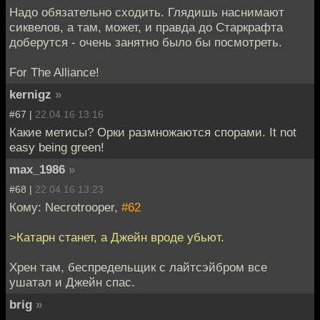
Надо обязательно сходить. Глядишь наснимают
сиквелов, а там, может, и правда до Старкрафта
доберутся - очень занятно было бы посмотреть.
For The Alliance!
kernigz
»
#67 |
22.04.16 13:16
Какие метисы? Орки размножаются спорами. It not
easy being green!
max_1986
»
#68 |
22.04.16 13:23
Кому: Necrotrooper,
#62
>Катарн станет, а Джейн вроде убьют.
Хрен там, беспредельщик с лайтсэйбром все
ушатал и Джейн спас.
brig
»