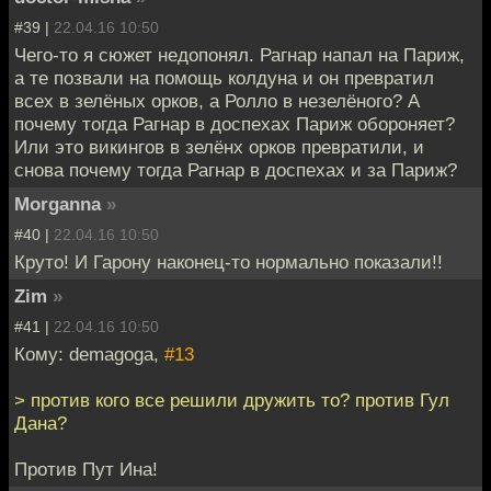
#39 |
22.04.16 10:50
Чего-то я сюжет недопонял. Рагнар напал на Париж,
а те позвали на помощь колдуна и он превратил
всех в зелёных орков, а Ролло в незелёного? А
почему тогда Рагнар в доспехах Париж обороняет?
Или это викингов в зелёнх орков превратили, и
снова почему тогда Рагнар в доспехах и за Париж?
Morganna
»
#40 |
22.04.16 10:50
Круто! И Гарону наконец-то нормально показали!!
Zim
»
#41 |
22.04.16 10:50
Кому: demagoga,
#13
> против кого все решили дружить то? против Гул
Дана?
Против Пут Ина!