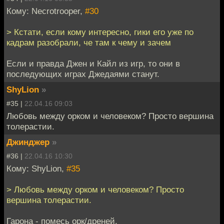
Кому: Necrotrooper,
#30
> Кстати, если кому интересно, гики его уже по
кадрам разобрали, че там к чему и зачем
Если и правда Джен и Кайл из игр, то они в
последующих играх Джедаями станут.
ShyLion
»
#35 |
22.04.16 09:03
Любовь между орком и человеком? Просто вершина
толерастии.
Джинджер
»
#36 |
22.04.16 10:30
Кому: ShyLion,
#35
> Любовь между орком и человеком? Просто
вершина толерастии.
Гарона - помесь орк/дреней.