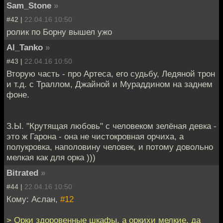
Sam_Stone
»
#42 |
22.04.16 10:50
ролик по Борну вышел ужо
Al_Tanko
»
#43 |
22.04.16 10:50
Вторую часть - про Артеса, его судьбу, Ледяной трон
и т.д. с Траллом, Джайной и Мураддином на заднем
фоне.
З.Ы. "Крутящая любовь" с человеком зелёная девка -
это ж Гарона - она не чистокровная орчиха, а
полукровка, наполовину человек, и потому довольно
мелкая как для орка )))
Bitrated
»
#44 |
22.04.16 10:50
Кому: Аслан,
#12
> Орки здоровенные шкафы, а оркихи мелкие, да