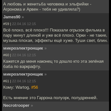
А любовь и женитьба человека и эльфийки -
Агронома и Арвен - тебя не удивляла?)
James90
»
#59 |
22.04.16 12:15
Всё плохо, всё плохо!!! Показали огрызок фильма в
пару минут длиной и уже всё плохо. Орки - не такие,
музыка плохая, эффекты ещё хуже. Туши свет, блин.
микроэлектронщик
»
#60 |
22.04.16 12:15
Кажется до меня наконец то дошло кто эта зелёная
баба по варкрафту.
микроэлектронщик
»
#61 |
22.04.16 12:15
Кому: Wartog,
#56
Есть мнение это Гаррона полуорк, полудренней.
Necrotrooper
»