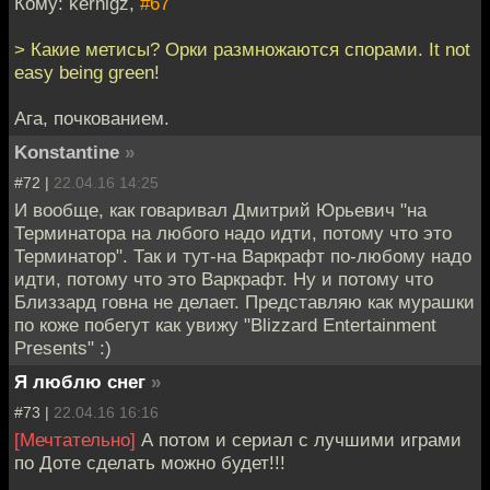
Кому: kernigz,
#67
> Какие метисы? Орки размножаются спорами. It not
easy being green!
Ага, почкованием.
Konstantine
»
#72 |
22.04.16 14:25
И вообще, как говаривал Дмитрий Юрьевич "на
Терминатора на любого надо идти, потому что это
Терминатор". Так и тут-на Варкрафт по-любому надо
идти, потому что это Варкрафт. Ну и потому что
Близзард говна не делает. Представляю как мурашки
по коже побегут как увижу "Blizzard Entertainment
Presents" :)
Я люблю снег
»
#73 |
22.04.16 16:16
[Мечтательно]
А потом и сериал с лучшими играми
по Доте сделать можно будет!!!