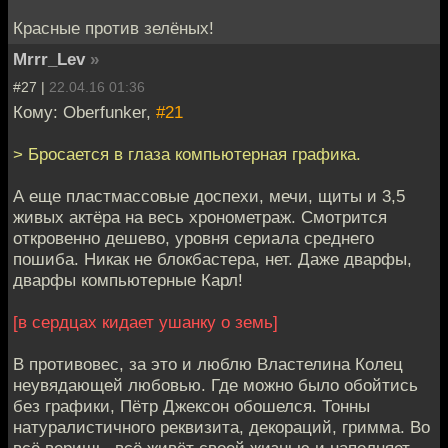
Красные против зелёных!
Mrrr_Lev
»
#27 |
22.04.16 01:36
Кому: Oberfunker,
#21
> Бросается в глаза компьютерная графика.
А еще пластмассовые доспехи, мечи, щиты и 3,5
живых актёра на весь хронометраж. Смотрится
откровенно дешево, уровня сериала среднего
пошиба. Никак не блокбастера, нет. Даже дварфы,
дварфы компьютерные Карл!
[в сердцах кидает ушанку о земь]
В противовес, за это и люблю Властелина Колец
неувядающей любовью. Где можно было обойтись
без графики, Пётр Джексон обошелся. Тонны
натуралистичного реквизита, декораций, гримма. Во