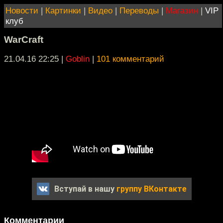
Новости
|
Картинки
|
Видео
|
Переводы
|
Магазин
|
VIP
клуб
WarCraft
21.04.16 22:25
|
Goblin
|
101 комментарий
Вступай в нашу
группу ВКонтакте
Комментарии