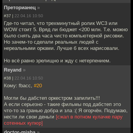
Преторианец
»
#37 |
22.04.16 10:50
Где-то читал, что трехминутный ролик WC3 или
WOW стоит 5. Вряд ли бюджет <200 млн. Т.е. можно
было снять два часа чисто компьютерной рисовки.
Но зачем-то сделали реальных людей с
нереальными орками. Лучше б всех нарисовали.
Но всё равно зрелищно и жду с нетерпением.
Reyand
»
#38 |
22.04.16 10:50
Кому: fbacc,
#20
Могли бы дабстеп оркестром запилить!!!
А если серьезно - такие фильмы под дабстеп это
что-то за гранью добра и зла :( Я огорчён. Подумаю,
нести ли свои деньги
[сжал в потном кулачке пару
сотенных купюр]
doctor-misha
»