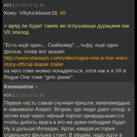
#23 |
22.04.16 01:36
Кому: Villykickboxer18,
#9
> вряд ли будет таким же оглушающе дурацким как
VII эпизод
"Есть ещё один... Скайвокер" ...тьфу, ещё один
фильм, тизер вот вышел
http://www.starwars.com/video/rogue-one-a-star-wars-
story-official-teaser-trailer
на него тоже можно понадеяться, хотя как и в VII в
Rogue One тоже "girls power".
Konstantine
»
#24 |
22.04.16 01:36
Первая часть самая скучная-пришли зелёномордые
и завоевали Азерот. Вторая, где люди дают отпор, а
потом ещё через чёрный портал прокрадываются,
чтобы добить врага в его же доме-пободрее будет.
Ну а дальше Иллидан, Артас-каждая история
отдельного фильма стоит. В общем, надо идти в