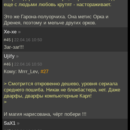
еще с людьми любовь крутят - настораживает.
Это же Гарона-полуорчиха. Она метис Орка и
Дренея, поэтому и мельче других орков.
Хе-хе
»
#45 |
22.04.16 10:50
Заг-заг!!!
Ujify
»
#46 |
22.04.16 10:50
Кому: Mrrr_Lev,
#27
> Смотрится откровенно дешево, уровня сериала
среднего пошиба. Никак не блокбастера, нет. Даже
дварфы, дварфы компьютерные Карл!
>
И магия нарисована, чёрт побери !!!
SaX1
»