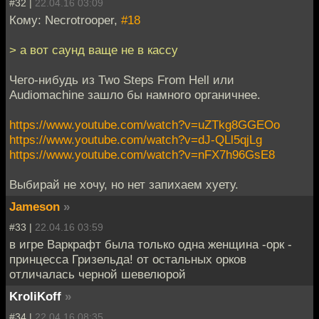
#32 |
22.04.16 03:09
Кому: Necrotrooper,
#18
> а вот саунд ваще не в кассу
Чего-нибудь из Two Steps From Hell или
Audiomachine зашло бы намного органичнее.
https://www.youtube.com/watch?v=uZTkg8GGEOo
https://www.youtube.com/watch?v=dJ-QLl5qjLg
https://www.youtube.com/watch?v=nFX7h96GsE8
Выбирай не хочу, но нет запихаем хуету.
Jameson
»
#33 |
22.04.16 03:59
в игре Варкрафт была только одна женщина -орк -
принцесса Гризельда! от остальных орков
отличалась черной шевелюрой
KroliKoff
»
#34 |
22.04.16 08:35