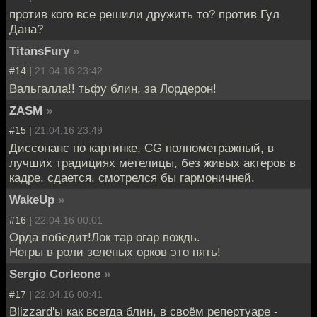
против кого все решили дружить то? против Гул
Дана?
TitansFury
»
#14 |
21.04.16 23:42
Вальгалла!! тьфу блин, за Лордерон!
ZASM
»
#15 |
21.04.16 23:49
Диссонанс по картинке, CG полнометражный, в
лучших традициях метелицы, без живых актеров в
кадре, сдается, смотрелся бы гармоничней.
WakeUp
»
#16 |
22.04.16 00:01
Орда победит!Лок тар огар вождь.
Негры в роли зеленых орков это пять!
Sergio Corleone
»
#17 |
22.04.16 00:41
Blizzard'ы как всегда блин, в своём репертуаре -