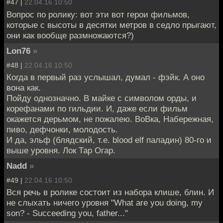
#47 |
22.04.16 10:50
Вопрос по ролику: вот эти вот герои фильмов,
которые с высоты в десятки метров в седло прыгают,
они как вообще размножаются?)
Lon76
»
#48 |
22.04.16 10:50
Когда в первый раз услышал, думал - фэйк. А оно
вона как.
Пойду однозначно. В майке с символом орды, и
корефанами по гильдии. И, даже если фильм
окажется дерьмом, не пожалею. ВоВка, Набережная,
пиво, дефчонки, молодость.
И да, эльф (блядский, т.е. blood elf паладин) 80-го и
выше уровня. Лок Тар Огар.
Nadd
»
#49 |
22.04.16 10:50
Вся речь в ролике состоит из набора клише, блин. И
не слыхать ничего уровня "What are you doing, my
son? - Succeeding you, father..."