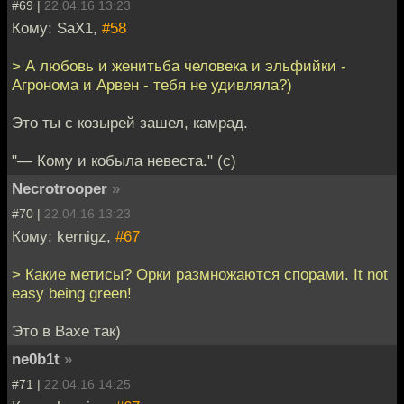
#69 |
22.04.16 13:23
Кому: SaX1,
#58
> А любовь и женитьба человека и эльфийки -
Агронома и Арвен - тебя не удивляла?)
Это ты с козырей зашел, камрад.
"— Кому и кобыла невеста." (с)
Necrotrooper
»
#70 |
22.04.16 13:23
Кому: kernigz,
#67
> Какие метисы? Орки размножаются спорами. It not
easy being green!
Это в Вахе так)
ne0b1t
»
#71 |
22.04.16 14:25