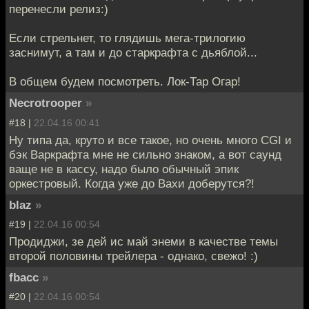
перенесли релиз:)
Если стрельнет, то глядишь мега-трилогию
заснимут, а там и до старкрафта с дьяблой...
В общем будем посмотреть. Лок-Тар Огар!
Necrotrooper
»
#18 |
22.04.16 00:41
Ну типа да, круто и все такое, но очень много CGI и
бэк Варкрафта мне не сильно знаком, а вот саунд
ваще не в кассу, надо было обычный эпик
оркестровый. Когда уже до Вахи доберутся?!
blaz
»
#19 |
22.04.16 00:54
Продиджи, зе дей ис май энеми в качестве темы
второй половины трейлера - однако, свежо! :)
fbacc
»
#20 |
22.04.16 00:54