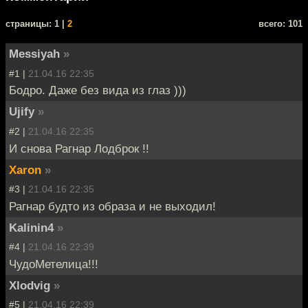
cтраницы: 1 |
2
всего: 101
Messiyah
»
#1 |
21.04.16 22:35
Бодро. Даже без вида из глаз )))
Ujify
»
#2 |
21.04.16 22:35
И снова Рагнар Лодброк !!
Xaron
»
#3 |
21.04.16 22:35
Рагнар будто из образа и не выходил!
Kalinin4
»
#4 |
21.04.16 22:39
ЧудоМетелица!!!
Xlodvig
»
#5 |
21.04.16 22:39