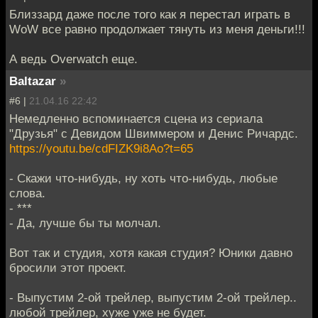
Близзард даже после того как я перестал играть в
WoW все равно продолжает тянуть из меня деньги!!!
А ведь Overwatch еще.
Baltazar
»
#6 |
21.04.16 22:42
Немедленно вспоминается сцена из сериала
"Друзья" с Девидом Швиммером и Денис Ричардс.
https://youtu.be/cdFIZK9i8Ao?t=65
- Скажи что-нибудь, ну хоть что-нибудь, любые
слова.
- ***
- Да, лучше бы ты молчал.
Вот так и студия, хотя какая студия? Юники давно
бросили этот проект.
- Выпустим 2-ой трейлер, выпустим 2-ой трейлер..
любой трейлер, хуже уже не будет.