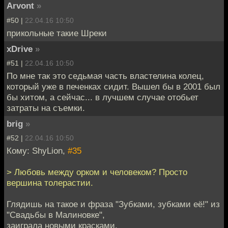
Arvont
»
#50 |
22.04.16 10:50
прикольные такие Шреки
xDrive
»
#51 |
22.04.16 10:50
По мне так это седьмая часть властелина колец,
который уже в печенках сидит. Вышел бы в 2001 был
бы хитом, а сейчас... в лучшем случае отобьет
затраты на съемки.
brig
»
#52 |
22.04.16 10:50
Кому: ShyLion,
#35
> Любовь между орком и человеком? Просто
вершина толерастии.
Глядишь на такое и фраза "Зубками, зубками её!" из
"Свадьбы в Малиновке",
заиграла новыми красками.