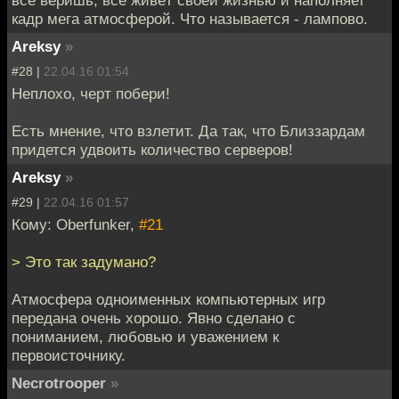
всё веришь, всё живёт своей жизнью и наполняет
кадр мега атмосферой. Что называется - лампово.
Areksy
»
#28 |
22.04.16 01:54
Неплохо, черт побери!
Есть мнение, что взлетит. Да так, что Близзардам
придется удвоить количество серверов!
Areksy
»
#29 |
22.04.16 01:57
Кому: Oberfunker,
#21
> Это так задумано?
Атмосфера одноименных компьютерных игр
передана очень хорошо. Явно сделано с
пониманием, любовью и уважением к
первоисточнику.
Necrotrooper
»