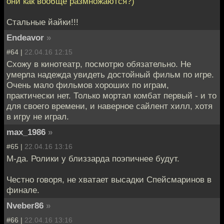
они как вообще размножаются?)
Стальные йайки!!!
Endeavor
»
#64 |
22.04.16 12:15
Схожу в кинотеатр, посмотрю обязательно. Не
умерла надежда увидеть достойный фильм по игре.
Очень мало фильмов хороших по играм,
практически нет. Только мортал комбат первый - и то
для своего времени, и наверное сайлент хилл, хотя
в игру не играл.
max_1986
»
#65 |
22.04.16 13:16
М-да. Ролики у близзарда поэпичнее будут.
Честно говоря, не хватает высадки Спейсмаринов в
финале.
Nveber86
»
#66 |
22.04.16 13:16