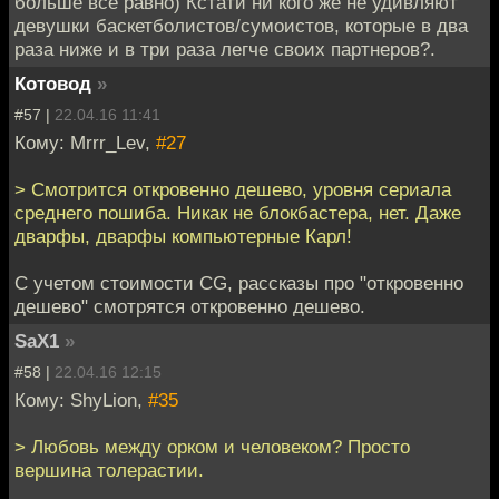
больше все равно) Кстати ни кого же не удивляют
девушки баскетболистов/сумоистов, которые в два
раза ниже и в три раза легче своих партнеров?.
Котовод
»
#57 |
22.04.16 11:41
Кому: Mrrr_Lev,
#27
> Смотрится откровенно дешево, уровня сериала
среднего пошиба. Никак не блокбастера, нет. Даже
дварфы, дварфы компьютерные Карл!
C учетом стоимости CG, рассказы про "откровенно
дешево" смотрятся откровенно дешево.
SaX1
»
#58 |
22.04.16 12:15
Кому: ShyLion,
#35
> Любовь между орком и человеком? Просто
вершина толерастии.