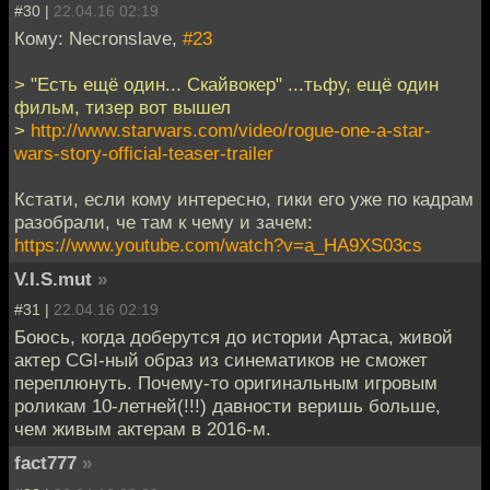
#30 |
22.04.16 02:19
Кому: Necronslave,
#23
> "Есть ещё один... Скайвокер" ...тьфу, ещё один
фильм, тизер вот вышел
>
http://www.starwars.com/video/rogue-one-a-star-
wars-story-official-teaser-trailer
Кстати, если кому интересно, гики его уже по кадрам
разобрали, че там к чему и зачем:
https://www.youtube.com/watch?v=a_HA9XS03cs
V.I.S.mut
»
#31 |
22.04.16 02:19
Боюсь, когда доберутся до истории Артаса, живой
актер CGI-ный образ из синематиков не сможет
переплюнуть. Почему-то оригинальным игровым
роликам 10-летней(!!!) давности веришь больше,
чем живым актерам в 2016-м.
fact777
»