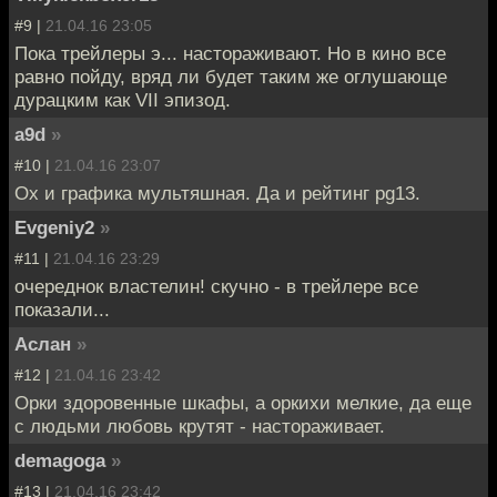
#9 |
21.04.16 23:05
Пока трейлеры э... настораживают. Но в кино все
равно пойду, вряд ли будет таким же оглушающе
дурацким как VII эпизод.
a9d
»
#10 |
21.04.16 23:07
Ох и графика мультяшная. Да и рейтинг pg13.
Evgeniy2
»
#11 |
21.04.16 23:29
очереднок властелин! скучно - в трейлере все
показали...
Аслан
»
#12 |
21.04.16 23:42
Орки здоровенные шкафы, а оркихи мелкие, да еще
с людьми любовь крутят - настораживает.
demagoga
»
#13 |
21.04.16 23:42