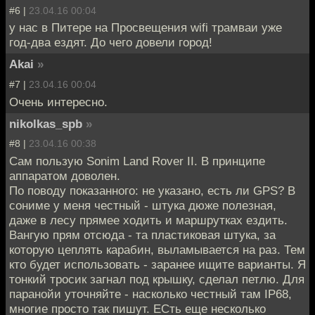
#6 |
23.04.16 00:04
у нас в Питере на Просвещения wifi трамваи уже
год-два ездят. До чего довели город!
Akai
»
#7 |
23.04.16 00:04
Очень интересно.
nikolkas_spb
»
#8 |
23.04.16 00:38
Сам пользую Sonim Land Rover II. В принципе
аппаратом доволен.
По поводу показанного: не указано, есть ли GPS? В
сониме у меня честный - штука дюже полезная,
даже в лесу прямее ходить и маршрутках ездить.
Вангую прям отсюда - та пластиковая штука, за
которую цеплять карабин, выламывается на раз. Тем
кто будет использовать - заранее ищите варианты. Я
тонкий тросик загнал под крышку, сделал петлю. Для
паранойи уточняйте - насколько честный там IP68,
многие просто так пишут. ЕСть еще несколько