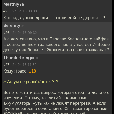
MestniyYa
»
#25 |
24.04.16 09:08
Кто над лункою дрожит - тот пиздой не дорожит !!!
Serenity
»
#26 |
24.04.16 09:32
А с чем связано, что в Европах бесплатного вайфая
в общественном транспорте нет, а у нас есть? Вроде
денег у них больше.. Экономят на своих гражданах?
Thunderbringer
»
#27 |
24.04.16 11:32
Кому: fbacc,
#18
> Аккум не рванёт/потечёт?
Вот это кстати да, вопрос, который стоит отдельного
изучения. Потому, как литий-полимерные
аккумуляторы жуть как не любят перегрева. А если
будет перегрев в сочетании с КЗ - гарантированный
БУУУУМ! с очень высокой температурой.