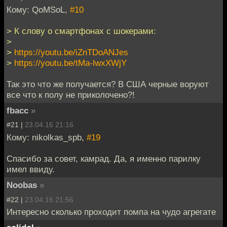
Кому: QoMSoL,
#10
> К слову о смартфонах с шокерами:
>
>
https://youtu.be/iZnTDoANJes
>
https://youtu.be/tMa-lwxXWjY
Так это что же получается? В США черные воруют
все что к полу не приколочено?!
fbacc
»
#21 |
23.04.16 21:16
Кому: nikolkas_spb,
#19
Спасибо за совет, камрад. Да, я именно парилку
имел ввиду.
Noobas
»
#22 |
23.04.16 21:56
Интересно сколько проходит помпа на чудо агрегате