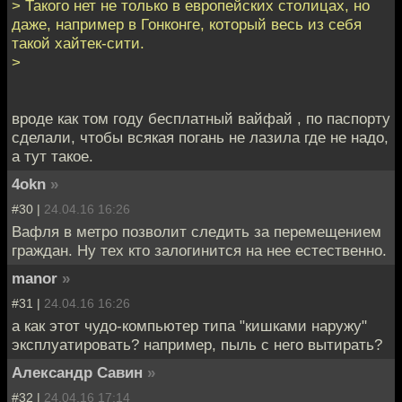
> Такого нет не только в европейских столицах, но
даже, например в Гонконге, который весь из себя
такой хайтек-сити.
>
вроде как том году бесплатный вайфай , по паспорту
сделали, чтобы всякая погань не лазила где не надо,
а тут такое.
4okn
»
#30 |
24.04.16 16:26
Вафля в метро позволит следить за перемещением
граждан. Ну тех кто залогинится на нее естественно.
manor
»
#31 |
24.04.16 16:26
а как этот чудо-компьютер типа "кишками наружу"
эксплуатировать? например, пыль с него вытирать?
Александр Савин
»
#32 |
24.04.16 17:14