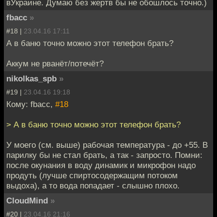
вУкраине. Думаю без жертв бы не обошлось точно.)
fbacc
»
#18 |
23.04.16 17:11
А в баню точно можно этот телефон брать?
Аккум не рванёт/потечёт?
nikolkas_spb
»
#19 |
23.04.16 19:18
Кому: fbacc,
#18
> А в баню точно можно этот телефон брать?
У моего (см. выше) рабочая температура - до +55. В
парилку бы не стал брать, а так - запросто. Помни:
после окунания в воду динамик и микрофон надо
продуть (лучше спиртосодержащим потоком
выдоха), а то вода попадает - слышно плохо.
CloudMind
»
#20 |
23.04.16 21:16