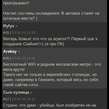
проигрывают!
Насчет системы охлаждения: В автоваз станет на
штатные места? )
Ryfys
»
#15 |
23.04.16 13:29
Матерь божья! это что за агрегат?! Первый шаг к
созданию Скайнет!=) (я про ПК)
Areksy
»
#16 |
23.04.16 14:06
Бесплатный WiFi в родном московском метро - это
мега-круто!
Такого нет не только в европейских столицах, но
даже, например в Гонконге, который весь из себя
такой хайтек-сити.
Сын кузнеца
»
#17 |
23.04.16 15:32
Странн, что дрон - убийца, был изобретён не на