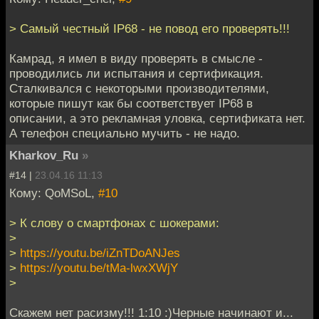
> Самый честный IP68 - не повод его проверять!!!
Камрад, я имел в виду проверять в смысле -
проводились ли испытания и сертификация.
Сталкивался с некоторыми производителями,
которые пишут как бы соответствует IP68 в
описании, а это рекламная уловка, сертификата нет.
А телефон специально мучить - не надо.
Kharkov_Ru
»
#14 |
23.04.16 11:13
Кому: QoMSoL,
#10
> К слову о смартфонах с шокерами:
>
>
https://youtu.be/iZnTDoANJes
>
https://youtu.be/tMa-lwxXWjY
>
Скажем нет расизму!!! 1:10 :)Черные начинают и...