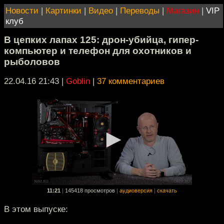
Новости
|
Картинки
|
Видео
|
Переводы
|
Магазин
|
VIP
клуб
В цепких лапах 125: дрон-убийца, гипер-
компьютер и телефон для охотников и
рыболовов
22.04.16 21:43
|
Goblin
|
37 комментариев
11:21
|
145418 просмотров
|
аудиоверсия
|
скачать
В этом выпуске: