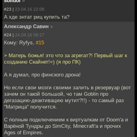
solidol
»
#23 |
23.04.16 22:08
А хде энтат риц купить та?
Александр Савин
»
#24 |
24.04.16 08:27
Кому: Ryfys,
#15
> Матерь божья! это что за агрегат?! Первый шаг к
созданию Скайнет!=) (я про ПК)
А я думал, про финского дрона!
Но если свои мозги своими залить в резервуар (вот
зачем он такой большой, чо там Goblin про
дегазацию-деактивацию мутит?!!) - то самый раз
"Матрица" получится.
С полным подключением к виртуалкам от Doom'а и
Варёной Тундры до SimCity, Minecraft'a и прочих
Ages of Empires.