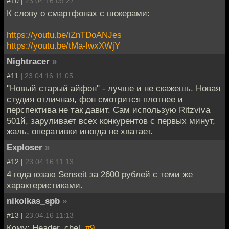
#10 |
23.04.16 09:27
К слову о смартфонах с шокерами:
https://youtu.be/iZnTDoANJes
https://youtu.be/tMa-lwxXWjY
Nightracer
»
#11 |
23.04.16 11:05
"Новый старый айфон" - лучше и не скажешь. Новая
студия отличная, фон смотрится плотнее и
перспектива не так давит. Сам использую Ritzviva
501й, заруливает всех конкурентов с первых минут,
жаль, оперативки иногда не хватает.
Exploser
»
#12 |
23.04.16 11:13
4 года юзаю Senseit за 2600 рублей с теми же
характеристиками.
nikolkas_spb
»
#13 |
23.04.16 11:13
Кому: Header_chel,
#9