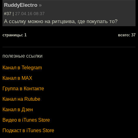
RuddyElectro
»
#37 |
27.04.16 08:37
А ссылку можно на ритцвива, где покупать то?
cтраницы: 1
всего: 37
полезные ссылки
Канал в Telegram
Канал в MAX
Группа в Контакте
Канал на Rutube
Канал в Дзен
Видео в iTunes Store
Подкаст в iTunes Store