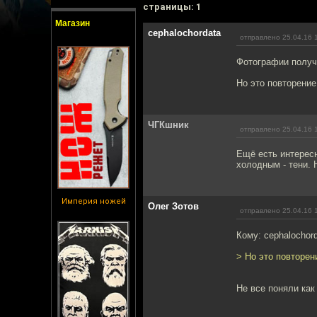
cтраницы: 1
Магазин
cephalochordata
отправлено 25.04.16 
Фотографии получ
Но это повторение 
ЧГКшник
отправлено 25.04.16 
Ещё есть интерес
холодным - тени. 
Империя ножей
Олег Зотов
отправлено 25.04.16 
Кому: cephalochor
> Но это повторени
Не все поняли как 