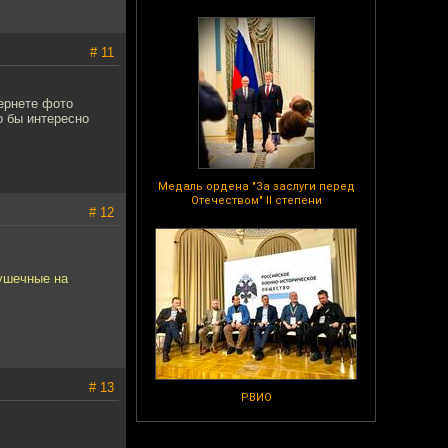
# 11
тернете фото
о бы интересно
Медаль ордена "За заслуги перед
Отечеством" II степени
# 12
рушечные на
# 13
РВИО