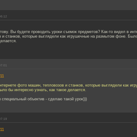
06:12
тову. Вы будете проводить уроки съемок предметов? Как-то видел в ин
в и станков, которые выглядели как игрушечные на размытом фоне. Был
делается.
07:01
11
интернете фото машин, тепловозов и станков, которые выглядели как иг
ло бы интересно узнать, как такое делается.
н специальный объектив - сделаю такой урок)))
07:19
11