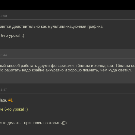
13:00
аются действительно как мультипликационная графика.
6-го урока! :)
13:44
ный способ работать двумя фонариками: тёплым и холодным. Тёплым со
Но работать надо крайне аккуратно и хорошо помнить, чем куда светил.
13:47
data,
#1
е 6-го урока! :)
это делать - пришлось повторить))))