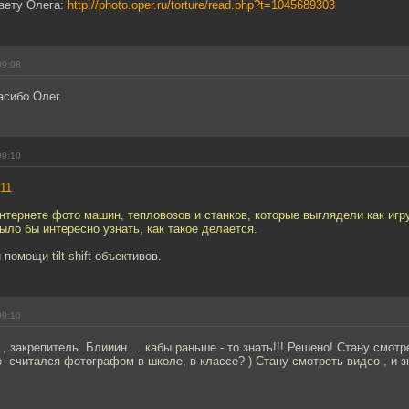
твету Олега:
http://photo.oper.ru/torture/read.php?t=1045689303
09:08
асибо Олег.
09:10
11
интернете фото машин, тепловозов и станков, которые выглядели как иг
ло бы интересно узнать, как такое делается.
помощи tilt-shift объективов.
09:10
 , закрепитель. Блииин ... кабы раньше - то знать!!! Решено! Стану смот
то -считался фотографом в школе, в классе? ) Стану смотреть видео , и 