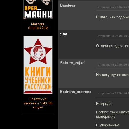
Basilevs
отправлено 25.04.16 
Видел, как подобн
Магазин
ОПЕРМАЙКИ
Stef
отправлено 25.04.16 
Отличная идея пок
Saburo_zajkai
отправлено 25.04.16 
На секунду показа
Eedrena_matrena
отправлено 25.04.16 
Советские
учебники 1940-50х
Комредз,
годов
Вопрос техническо
выдержки?
С уважением