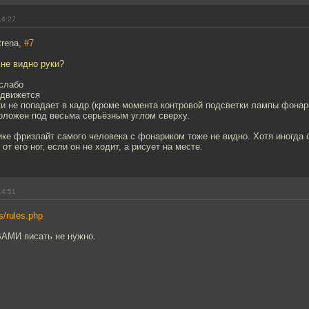
14:27
trena,
#7
не видно руки?
 слабо
 движется
ки не попадает в кадр (кроме момента контровой подсветки лампы фонари
оложен под весьма серьёзным углом сверху.
ике фризлайт самого человека с фонариком тоже не видно. Хотя иногда
т его ног, если он не ходит, а рисует на месте.
14:51
rs/rules.php
МИ писать не нужно.