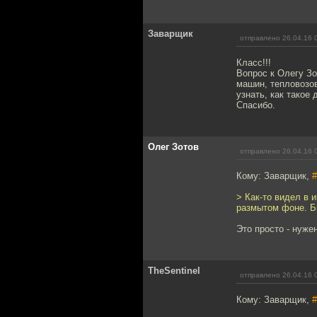
Заварщик
отправлено 26.04.16 
Класс!!!
Вопрос к Олегу Зо
машин, тепловозо
узнать, как такое 
Спасибо.
Олег Зотов
отправлено 26.04.16 
Кому: Заварщик,
#
> Как-то видел в 
размытом фоне. Бы
Это просто - нуже
TheSentinel
отправлено 26.04.16 
Кому: Заварщик,
#