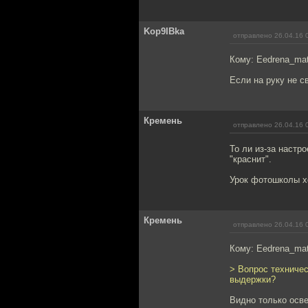
Kop9IBka
отправлено 26.04.16 
Кому: Eedrena_ma
Если на руку не с
Кремень
отправлено 26.04.16 
То ли из-за настр
"краснит".
Урок фотошколы хо
Кремень
отправлено 26.04.16 
Кому: Eedrena_ma
> Вопрос техничес
выдержки?
Видно только осве