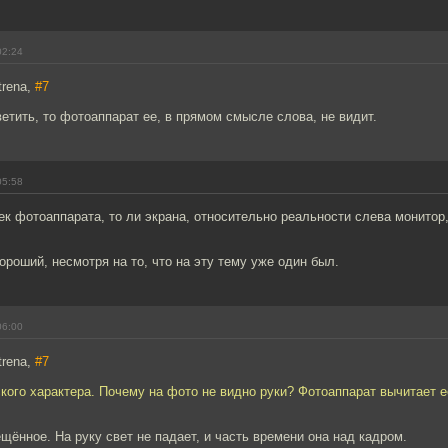
02:24
trena,
#7
ветить, то фотоаппарат ее, в прямом смысле слова, не видит.
05:58
оек фотоаппарата, то ли экрана, относительно реальности слева монитор
роший, несмотря на то, что на эту тему уже один был.
06:00
trena,
#7
кого характера. Почему на фото не видно руки? Фотоаппарат вычитает е
щённое. На руку свет не падает, и часть времени она над кадром.