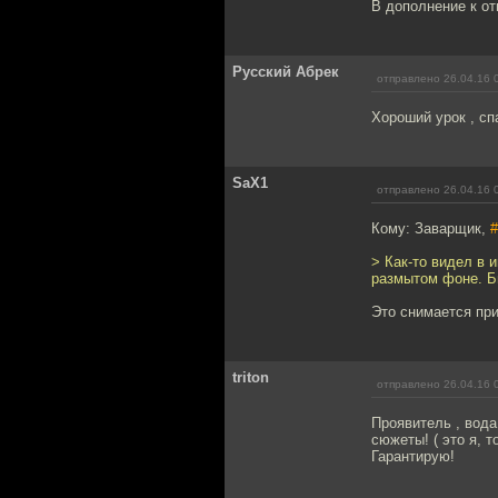
В дополнение к о
Русский Абрек
отправлено 26.04.16 
Хороший урок , сп
SaX1
отправлено 26.04.16 
Кому: Заварщик,
#
> Как-то видел в 
размытом фоне. Бы
Это снимается при 
triton
отправлено 26.04.16 
Проявитель , вода
сюжеты! ( это я, 
Гарантирую!