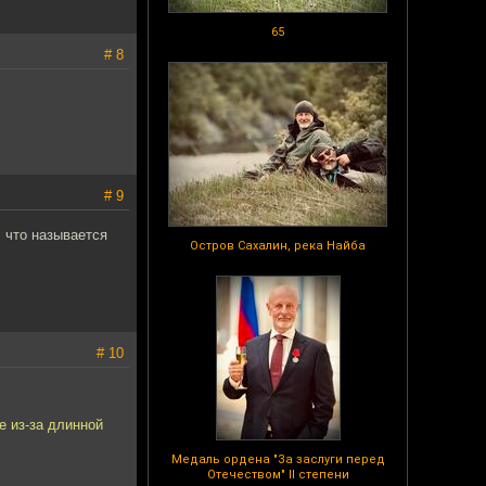
65
# 8
# 9
, что называется
Остров Сахалин, река Найба
# 10
е из-за длинной
Медаль ордена "За заслуги перед
Отечеством" II степени