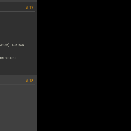
# 17
ком), так как
 остаются
# 18