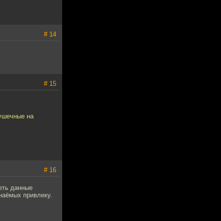
# 14
# 15
рушечные на
# 16
реть данные
знаёмых привлеку.