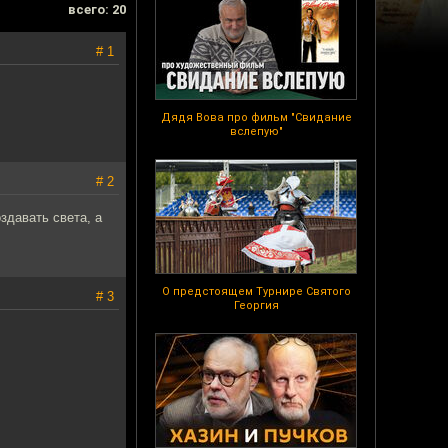
всего: 20
# 1
Дядя Вова про фильм "Свидание
вслепую"
# 2
здавать света, а
О предстоящем Турнире Святого
# 3
Георгия