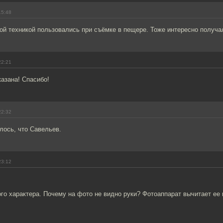
15:48
ой техникой пользовались при съёмке в пещере. Тоже интересно получа
22:21
азана! Спасибо!
22:32
лось, что Савельев.
23:12
го характера. Почему на фото не видно руки? Фотоаппарат вычитает ее 