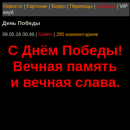
Новости
|
Картинки
|
Видео
|
Переводы
|
Магазин
|
VIP
клуб
День Победы
09.05.16 00:46
|
Goblin
|
295 комментариев
С Днём Победы!
Вечная память
и вечная слава.