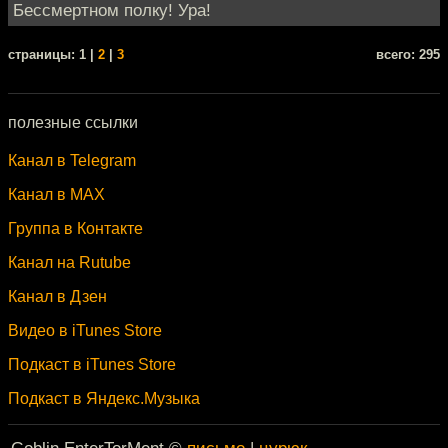
Бессмертном полку! Ура!
cтраницы: 1 |
2
|
3
всего: 295
полезные ссылки
Канал в Telegram
Канал в MAX
Группа в Контакте
Канал на Rutube
Канал в Дзен
Видео в iTunes Store
Подкаст в iTunes Store
Подкаст в Яндекс.Музыка
Goblin EnterTorMent ©
письмо
|
цурюк