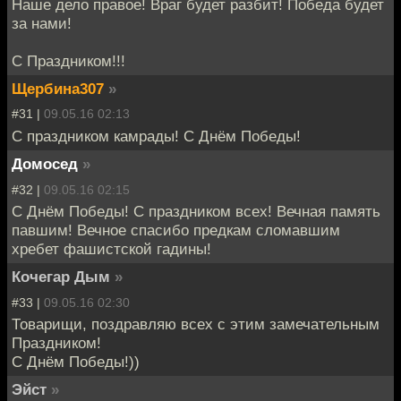
Наше дело правое! Враг будет разбит! Победа будет
за нами!
С Праздником!!!
Щербина307
»
#31 |
09.05.16 02:13
С праздником камрады! С Днём Победы!
Домосед
»
#32 |
09.05.16 02:15
С Днём Победы! С праздником всех! Вечная память
павшим! Вечное спасибо предкам сломавшим
хребет фашистской гадины!
Кочегар Дым
»
#33 |
09.05.16 02:30
Товарищи, поздравляю всех с этим замечательным
Праздником!
С Днём Победы!))
Эйст
»