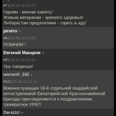
#7 |
09.05.16 01:03
Героям - вечная память!
Живым ветеранам - крепкого здоровья!
Либерастам предателями - гореть в аду!
pireiro
»
#8 |
09.05.16 01:03
ПОМНИМ !
Евгений Макаров
»
#9 |
09.05.16 01:05
Ура товарищи!
werwolf_242
»
#10 |
09.05.16 01:10
Военнослужащие 18-й отдельной гвардейской
мотострелковой Евпаторийской Краснознамённой
бригады присоединяются к поздравлениям,
троекратное УРА!!!
DersUzl
»