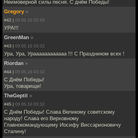
Неимоверной силы песня. С днём Победы!
Gregory
»
#42 |
09.05.16 02:59
УРА!!!
GreenMan
»
#43 |
09.05.16 03:32
Ура, Ура, Ураааааааааааа !!! С Праздником всех !
Riordan
»
#44 |
09.05.16 03:32
С Днём Победы!
Ура, товарищи!
TheGeptil
»
#45 |
09.05.16 03:32
С Днём Победы! Слава Великому советскому
народу! Слава его Верховному
Главнокомандующему Иосифу Виссарионовичу
Сталину!