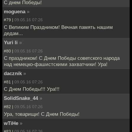
С днем Победы!
moguena
»
#79 |
09.05.16 07:26
С Великим Праздником! Вечная память нашим
дедам...
Yuri li
»
#80 |
09.05.16 07:26
С праздником! С Днем Победы советского народа
над немецко-фашистскими захватчики! Ура!
dacznik
»
#81 |
09.05.16 07:26
С Днем Победы!!! Ура!!!
SolidSnake_44
»
#82 |
09.05.16 07:26
Ура, товарищи! С Днем Победы!
wTiHe
»
#83 |
09.05.16 07:26