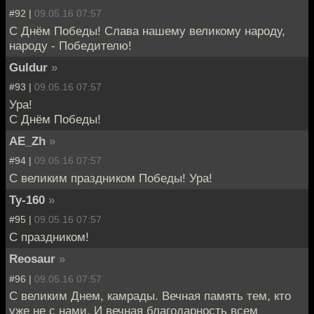
#92 |
09.05.16 07:57
С Днём Победы! Слава нашему великому народу,
народу - Победителю!
Guldur
»
#93 |
09.05.16 07:57
Ура!
С Днём Победы!
AE_Zh
»
#94 |
09.05.16 07:57
С великим праздником Победы! Ура!
Ту-160
»
#95 |
09.05.16 07:57
С праздником!
Reosaur
»
#96 |
09.05.16 07:57
С великим Днем, камрады. Вечная память тем, кто
уже не с нами. И вечная благодарность всем