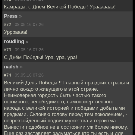
Камрады, с Днем Великой Победы! Урааааааа!
Press
»
#72 |
09.05.16 07:26
Уррраааа!
roudling
»
#73 |
09.05.16 07:26
С Днём Победы! Ура, ура, ура!
nailsh
»
#74 |
09.05.16 07:26
Великий День Победы !! Главный праздник страны и
лично каждого живущего в этой стране.
Неимоверная гордость быть частью такого
огромного, непобедимого, самопожертвенного
народа с великой историей и победами добытыми
предками. Склоняю голову перед тем поколением, -
непревзойденный подвиг мужества и героизма.
Вынести подобное не в состоянии уж более никому.
Еще раз заставляет задуматься кто ты есть и для