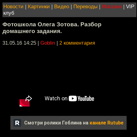
Новости
|
Картинки
|
Видео
|
Переводы
|
Магазин
|
VIP
клуб
Фотошкола Олега Зотова. Разбор
домашнего задания.
31.05.16 14:25
|
Goblin
|
2 комментария
Смотри ролики Гоблина на
канале Rutube