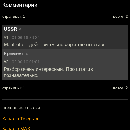
Комментарии
cтраницы: 1
всего: 2
USSR
»
#1 |
01.06.16 23:24
Manfrotto - действительно хорошие штативы.
Кремень
»
#2 |
02.06.16 01:01
Разбор очень интересный. Про штатив
познавательно.
cтраницы: 1
всего: 2
полезные ссылки
Канал в Telegram
Канал в MAX