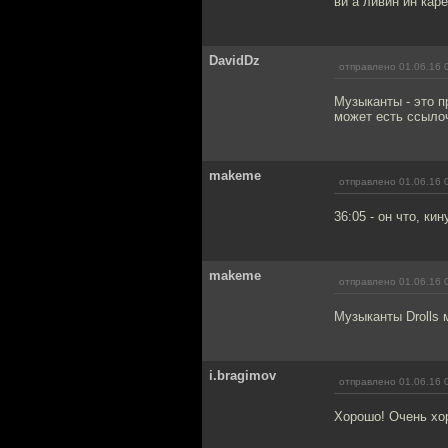
ви а ливин ин кар
DavidDz
отправлено 01.06.16 
Музыканты - это п
может есть ссыло
makeme
отправлено 01.06.16 
36:05 - он что, к
makeme
отправлено 01.06.16 
Музыканты Drolls 
i.bragimov
отправлено 01.06.16 
Хорошо! Очень хо