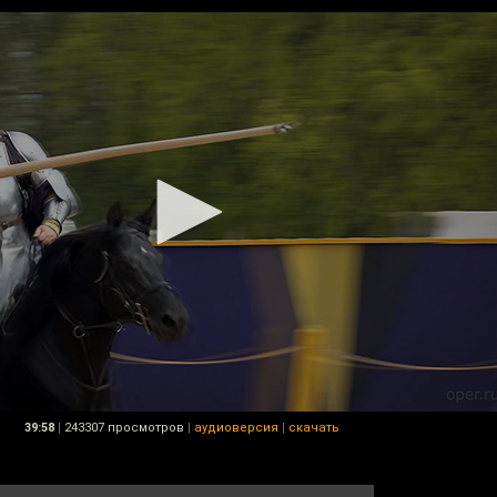
39:58
|
243307 просмотров
|
аудиоверсия
|
скачать