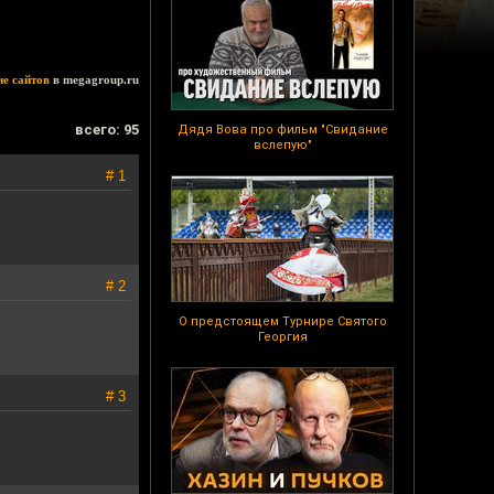
ие сайтов
в megagroup.ru
всего: 95
Дядя Вова про фильм "Свидание
вслепую"
# 1
# 2
О предстоящем Турнире Святого
Георгия
# 3