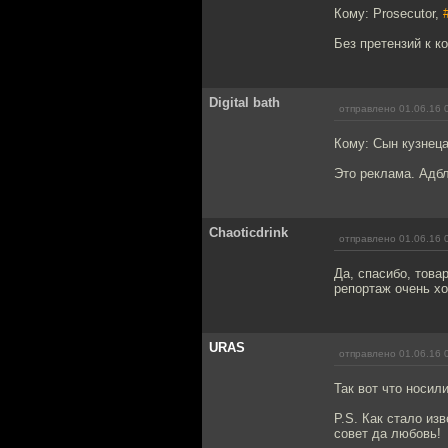
Кому: Prosecutor,
Без претензий к к
Digital bath
отправлено 01.06.16 
Кому: Сын кузнец
Это реклама. Адбл
Chaoticdrink
отправлено 01.06.16 
Да, спасибо, тов
репортаж очень хо
URAS
отправлено 01.06.16 
Так вот что носил
P.S. Как стало из
совет да любовь!