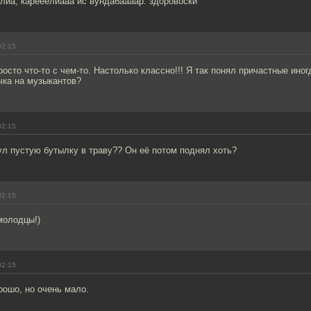
елиа, карееелиааа ис вундабаааар. здоровоски
02:15
росто что-то с чем-то. Настолько классно!!! Я так понял причастные ино
чка на музыкантов?
02:15
инул пустую бутылку в траву?? Он её потом поднял хоть?
02:15
молодцы!)
02:15
рошо, но очень мало.