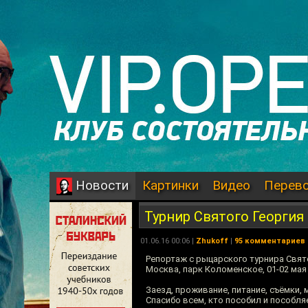
Картинки
Видео
Перев
Новости
Турнир Святого Георги
01.06.16 00:06 |
Zhukoff
|
95 комментариев
Репортаж с рыцарского турнира Свято
Москва, парк Коломенское, 01-02 мая 
Заезд, проживание, питание, съёмки,
Спасибо всем, кто пособил и пособл