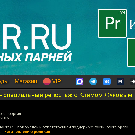
оды
Магазин
VIP
я - специальный репортаж с Климом Жуковым
го Георгия.
2016.
 монтаж — при умелой и ответственной поддержке контингента oper.ru.
яет
изготовлению роликов
.