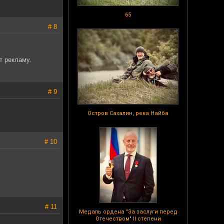
65
# 8
т рекламу.
# 9
Остров Сахалин, река Найба
# 10
# 11
Медаль ордена "За заслуги перед
Отечеством" II степени