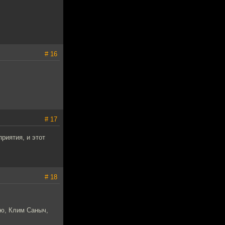
# 16
# 17
риятия, и этот
# 18
яю, Клим Саныч,