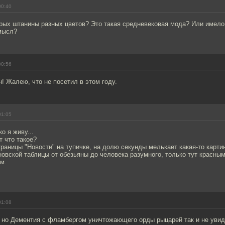
00:40
рых штанины разных цветов? Это такая средневековая мода? Или имело 
мысл?
00:56
! Жалею, что не посетил в этом году.
01:05
о я живу...
т что такое?
раницы "Новости" на тупичке, на долю секунды мелькает какая-то карти
новской таблицы от обезьяны до человека разумного, только тут красным
м.
01:08
 но Дементия с фламбергом уничтожающего орды рыцарей так и не увид