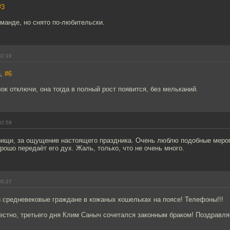
#3
оманде, но снято по-любительски.
02:19
а,
#6
ок отключи, она тогда в полный рост появится, без мельканий.
02:59
арищи, за ощущение настоящего праздника. Очень люблю подобные мероп
рошо передаёт его дух. Жаль, только, что не очень много.
05:27
и средневековые граждане в кожаных кошельках на поясе! Телефоны!!!
вестно, третьего дня Клим Саныч сочетался законным браком! Поздравл