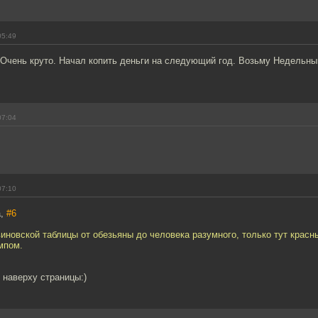
05:49
Очень круто. Начал копить деньги на следующий год. Возьму Недельный
07:04
07:10
а,
#6
виновской таблицы от обезьяны до человека разумного, только тут красн
мпом.
 наверху страницы:)