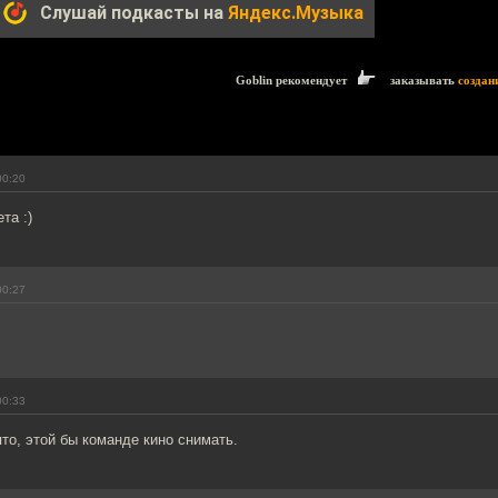
Слушай подкасты на
Яндекс.Музыка
Goblin рекомендует
заказывать
создан
00:20
та :)
00:27
00:33
то, этой бы команде кино снимать.