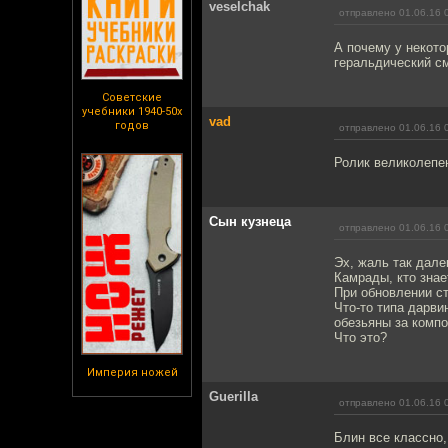
veselchak
отправлено 01.06.16 
А почему у некото
геральдический с
Советские
учебники 1940-50х
vad
годов
отправлено 01.06.16 
Ролик великолепен
Сын кузнеца
отправлено 01.06.16 
Эх, жаль так далек
Камрады, кто знае
При обновлении ст
Что-то типа дарви
обезьяны за компо
Что это?
Империя ножей
Guerilla
отправлено 01.06.16 
Блин все классно,