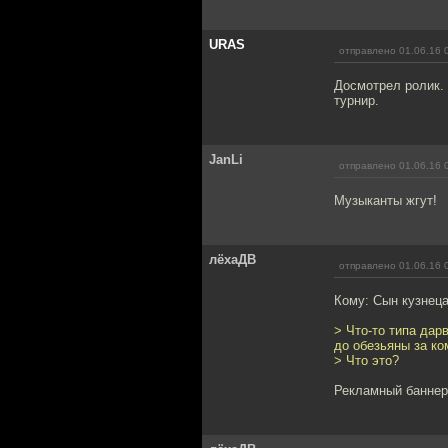
URAS
отправлено 01.06.16 
Досмотрел ролик. 
турнир.
JanLi
отправлено 01.06.16 
Музыканты жгут!
лёхаДВ
отправлено 01.06.16 
Кому: Сын кузнец
> Что-то типа дар
до обезьяны за ко
> Что это?
Рекламный баннер