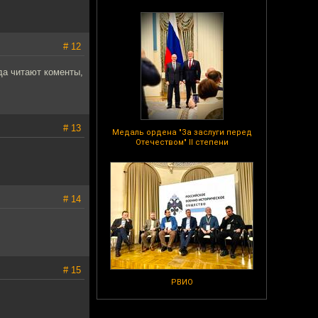
# 12
гда читают коменты,
# 13
Медаль ордена "За заслуги перед
Отечеством" II степени
# 14
# 15
РВИО