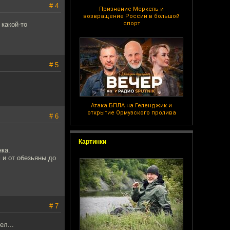
# 4
Признание Меркель и
возвращение России в большой
спорт
какой-то
# 5
Атака БПЛА на Геленджик и
открытие Ормузского пролива
# 6
Картинки
нка.
 и от обезьяны до
# 7
ел...