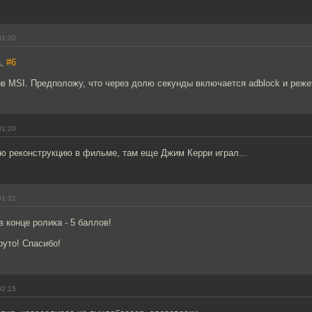
01:20
а,
#6
в MSI. Предположу, что через долю секунды включается adblock и реже
01:20
ю реконструкцию в фильме, там еще Джим Керри играл...
01:31
в конце ролика - 5 баллов!
руто! Спасибо!
02:15