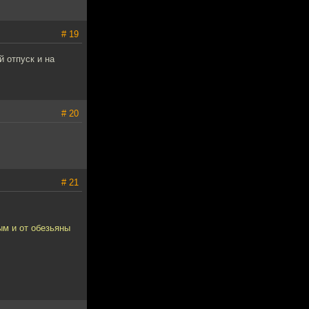
# 19
 отпуск и на
# 20
# 21
ым и от обезьяны