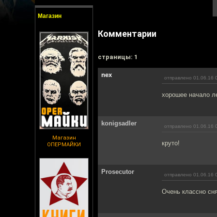
Магазин
Комментарии
cтраницы: 1
nex
отправлено 01.06.16 
хорошее начало ле
konigsadler
отправлено 01.06.16 
Магазин
круто!
ОПЕРМАЙКИ
Prosecutor
отправлено 01.06.16 
Очень классно сня