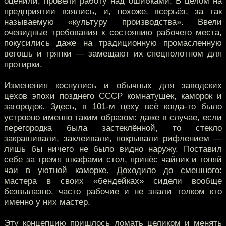
оценили, провели работу над ошибками. В целом на
предприятии взялись, и, похоже, всерьёз, за так
называемую «культуру производства». Ввели
очевидные требования к состоянию рабочего места,
покусились даже на традиционную промасленную
ветошь и тряпки — замещают их спецполотном для
протирки.
Изменения коснулись и обычных для заводских
цехов эпохи позднего СССР комнатушек, каморок и
загородок. Здесь, в 101-м цеху всё когда-то было
устроено именно таким образом: даже в случае, если
перегородка была застеклённой, то стекло
закрашивали, заклеивали, покрывали рифлением —
лишь бы ничего не было видно наружу. Поставил
себе за тремя шкафами стол, принёс чайник и гоняй
чаи в уютной каморке. Доходило до смешного:
мастера в своих «бендейках» сидели вообще
безвылазно, часто рабочие и не знали толком кто
именно у них мастер.
Эту концепцию пришлось ломать целиком и менять