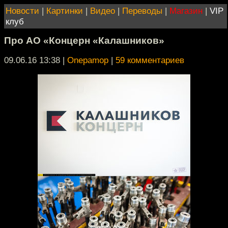
Новости
|
Картинки
|
Видео
|
Переводы
|
Магазин
|
VIP
клуб
Про АО «Концерн «Калашников»
09.06.16 13:38
|
Onepamop
|
59 комментариев