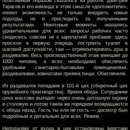
позитивным образом сказалось на работе. Дмитрий
Тарасов и его команда в этом смысле «долгожители»,
имеют возможность не только внедрить новые
подходы, но и проследить за полученными
результатами. Некоторые моменты оказались
удивительными для всех: запросы рабочих часто
сводились совсем не к зарплатной прибавке: здесь
просили в первую очередь построить туалет в
шаговой доступности, там — отремонтировать душ в
раздевалке. Весь производственный этаж вмещает до
1000 человек, и всех необходимо обеспечить
удобными санитарно-бытовыми помещениями,
раздевалками, комнатами приема пищи. Обеспечили.
Из раздевалок попадаем в 101-й цех (сборочный цех
оружейного производства). Время обеда. Сотрудники
цеха массово выходят через очень дотошную охрану
в столовую и потом таким же порядком возвращаются
с обеда назад. Гость ты или не гость — досмотр был
подробным и детальным для всех. Режим.
Неподалёку от входа в цех установлены верстаки