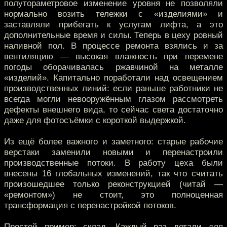
полутораметровое изменение уровня не позволяли
нормально возить тележки с «изделиями» и
заставляли прибегать к услугам лифта, а это
дополнительные время и силы. Теперь в цеху ровный
наливной пол. В процессе ремонта взялись и за
вентиляцию — высокая влажность при перемене
погоды оборачивалась ржавчиной на металле
«изделий». Капитально поработали над освещением
производственных линий: если раньше работники не
всегда могли невооружённым глазом рассмотреть
дефекты внешнего вида, то сейчас света достаточно
даже для фотосъёмки с короткой выдержкой.
Из ещё более важного и заметного: старые рабочие
верстаки заменили новыми и перенастроили
производственные потоки. В работу цеха были
внесены 16 глобальных изменений, так что считать
произошедшее только реконструкцией (читай —
«ремонтом») не стоит, это полноценная
трансформация с перенастройкой потоков.
Простой пример: склад. Каждый раз детали для