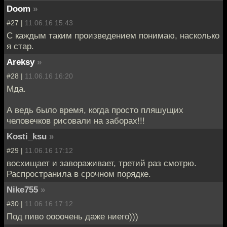
Doom
»
#27 |
11.06.16 15:43
С каждым таким произведением понимаю, насколько
я стар.
Areksy
»
#28 |
11.06.16 16:20
Мда.
А ведь было время, когда просто пляшущих
человечков рисовали на заборах!!!
Kosti_ksu
»
#29 |
11.06.16 17:12
восхищает и завораживает, третий раз смотрю.
Распространила в срочном порядке.
Nike755
»
#30 |
11.06.16 17:12
Под пиво оооочень даже ниего)))