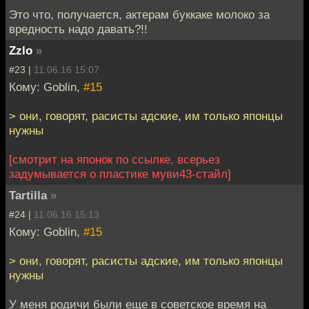
Это что, получается, актерам буккаке молоко за
вредность надо давать?!!
Zzlo
»
#23 |
11.06.16 15:07
Кому: Goblin,
#15
> они, говорят, расисты адские, им только японцы
нужны
[смотрит на японок по ссылке, всерьез
задумывается о пластике муви43-стайл]
Tartilla
»
#24 |
11.06.16 15:13
Кому: Goblin,
#15
> они, говорят, расисты адские, им только японцы
нужны
У меня родичи были еще в советское время на