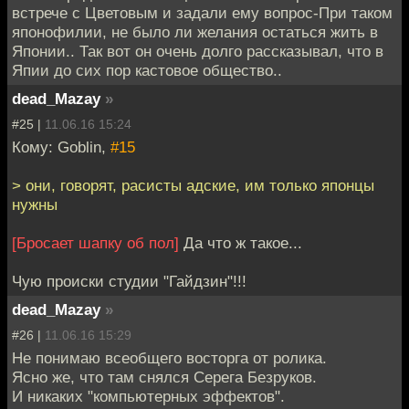
встрече с Цветовым и задали ему вопрос-При таком
японофилии, не было ли желания остаться жить в
Японии.. Так вот он очень долго рассказывал, что в
Япии до сих пор кастовое общество..
dead_Mazay
»
#25 |
11.06.16 15:24
Кому: Goblin,
#15
> они, говорят, расисты адские, им только японцы
нужны
[Бросает шапку об пол]
Да что ж такое...
Чую происки студии "Гайдзин"!!!
dead_Mazay
»
#26 |
11.06.16 15:29
Не понимаю всеобщего восторга от ролика.
Ясно же, что там снялся Серега Безруков.
И никаких "компьютерных эффектов".