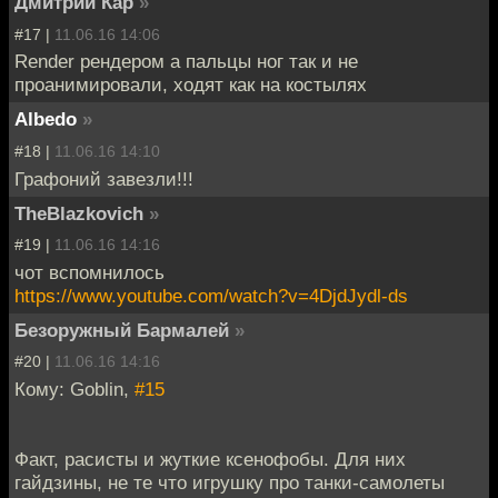
Дмитрий Кар
»
#17 |
11.06.16 14:06
Render рендером а пальцы ног так и не
проанимировали, ходят как на костылях
Albedo
»
#18 |
11.06.16 14:10
Графоний завезли!!!
TheBlazkovich
»
#19 |
11.06.16 14:16
чот вспомнилось
https://www.youtube.com/watch?v=4DjdJydl-ds
Безоружный Бармалей
»
#20 |
11.06.16 14:16
Кому: Goblin,
#15
Факт, расисты и жуткие ксенофобы. Для них
гайдзины, не те что игрушку про танки-самолеты