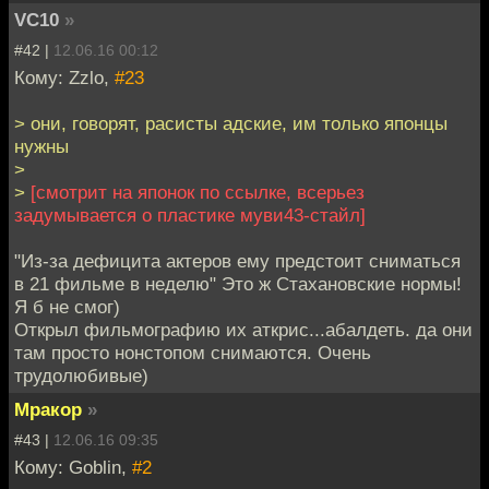
VC10
»
#42 |
12.06.16 00:12
Кому: Zzlo,
#23
> они, говорят, расисты адские, им только японцы
нужны
>
>
[смотрит на японок по ссылке, всерьез
задумывается о пластике муви43-стайл]
"Из-за дефицита актеров ему предстоит сниматься
в 21 фильме в неделю" Это ж Стахановские нормы!
Я б не смог)
Открыл фильмографию их аткрис...абалдеть. да они
там просто нонстопом снимаются. Очень
трудолюбивые)
Мракор
»
#43 |
12.06.16 09:35
Кому: Goblin,
#2