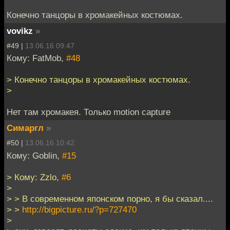
Конечно танцоры в хромакейных костюмах.
vovikz
»
#49 |
13.06.16 09:47
Кому: FatMob,
#48
> Конечно танцоры в хромакейных костюмах.
>
Нет там хромакея. Только motion capture
Симаргл
»
#50 |
13.06.16 10:42
Кому: Goblin,
#15
> Кому: Zzlo,
#6
>
> > В современном японском порно, я бы сказал....
> >
http://bigpicture.ru/?p=727470
>