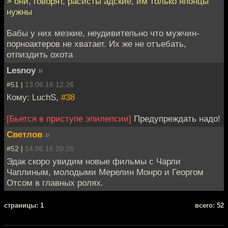
> они, говорят, расисты адские, им только японцы
нужны
Бабы у них мезкие, неудивительно что мужчин-
порноактеров не хватает. Их же не отъебать,
отпиздить охота
Lesnoy
»
#51 |
13.06.16 12:26
Кому: LuchS,
#38
[Бьется в приступе эпилепсии]
Предупреждать надо!
Светлов
»
#52 |
14.06.16 20:26
Эдак скоро увидим новые фильмы с Чарли
Чаплиным, молодыми Мерелин Монро и Георгом
Отсом в главных ролях.
cтраницы: 1
всего: 52