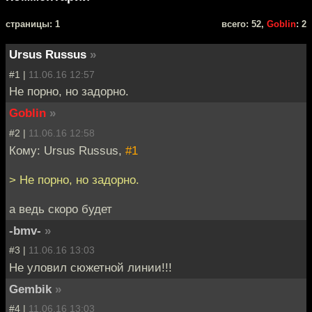
cтраницы: 1
всего: 52,
Goblin
: 2
Ursus Russus
»
#1 |
11.06.16 12:57
Не порно, но задорно.
Goblin
»
#2 |
11.06.16 12:58
Кому: Ursus Russus,
#1
> Не порно, но задорно.
а ведь скоро будет
-bmv-
»
#3 |
11.06.16 13:03
Не уловил сюжетной линии!!!
Gembik
»
#4 |
11.06.16 13:03