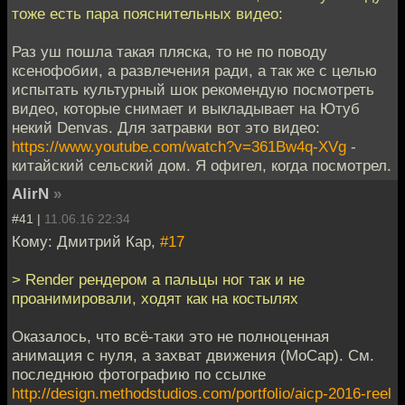
тоже есть пара пояснительных видео:
Раз уш пошла такая пляска, то не по поводу
ксенофобии, а развлечения ради, а так же с целью
испытать культурный шок рекомендую посмотреть
видео, которые снимает и выкладывает на Ютуб
некий Denvas. Для затравки вот это видео:
https://www.youtube.com/watch?v=361Bw4q-XVg
-
китайский сельский дом. Я офигел, когда посмотрел.
AlirN
»
#41 |
11.06.16 22:34
Кому: Дмитрий Кар,
#17
> Render рендером а пальцы ног так и не
проанимировали, ходят как на костылях
Оказалось, что всё-таки это не полноценная
анимация с нуля, а захват движения (MoCap). См.
последнюю фотографию по ссылке
http://design.methodstudios.com/portfolio/aicp-2016-reel