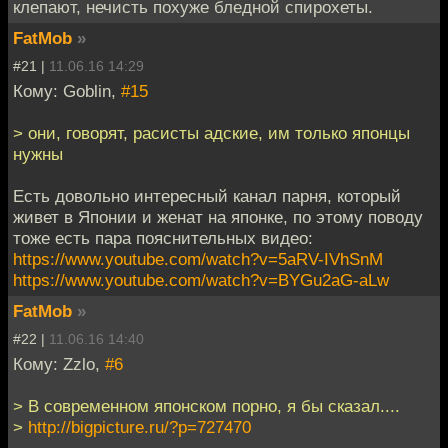
клепают, нечисть похуже бледной спирохеты.
FatMob
»
#21 |
11.06.16 14:29
Кому: Goblin,
#15
> они, говорят, расисты адские, им только японцы
нужны
Есть довольно интересный канал парня, который
живет в Японии и женат на японке, по этому поводу
тоже есть пара пояснительных видео:
https://www.youtube.com/watch?v=5aRV-IVhSnM
https://www.youtube.com/watch?v=BYGu2aG-aLw
FatMob
»
#22 |
11.06.16 14:40
Кому: Zzlo,
#6
> В современном японском порно, я бы сказал....
>
http://bigpicture.ru/?p=727470