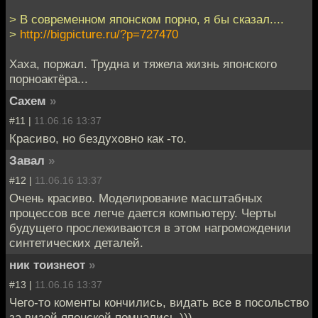
> В современном японском порно, я бы сказал....
>
http://bigpicture.ru/?p=727470
Хаха, поржал. Трудна и тяжела жизнь японского
порноактёра...
Сахем
»
#11 |
11.06.16 13:37
Красиво, но бездуховно как -то.
Завал
»
#12 |
11.06.16 13:37
Очень красиво. Моделирование масштабных
процессов все легче дается компьютеру. Черты
будущего прослеживаются в этом нагромождении
синтетических деталей.
ник тоизнеот
»
#13 |
11.06.16 13:37
Чего-то коменты кончились, видать все в посольство
за визой японской помчались )))