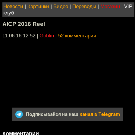
Новости
|
Картинки
|
Видео
|
Переводы
|
Магазин
|
VIP
клуб
AICP 2016 Reel
11.06.16 12:52
|
Goblin
|
52 комментария
Подписывайся на наш
канал в Telegram
Комментарии