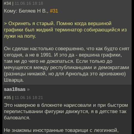
#34 |
11.06.16 18:18
Кому: Беляев Н В.,
#31
> Охринеть я старый. Помню когда вершиной
графики был жидкий терминатор собирающийся из
лужи на полу.
Он сделан настолько совершенно, что как будто снят
сегодня, а не в 1991. И это да - вершина графики,
там ни до чего не докопаться. Если только до
мечущегося между республиканцами и демократами
(разницы никакой, но для Арнольда это архиважно)
Шварца.
sas18sas
»
#35 |
11.06.16 18:21
Это наверное в блокноте нарисовали и при быстром
перелистывании фигурки движутся, я в детстве так
баловался.
Не знакомы иностранные товарищи с лезгинкой,