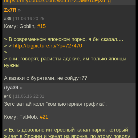
https://m.youtube.com/watch?v=3Me1dFjXd_g
Zx7R
»
#39 |
11.06.16 20:25
Кому: Goblin,
#15
> В современном японском порно, я бы сказал....
> >
http://bigpicture.ru/?p=727470
>
> они, говорят, расисты адские, им только японцы
нужны
А казахи с бурятами, не сойдут??
ilya39
»
#40 |
11.06.16 22:31
Зетс ват ай колл "компьютерная графика".
Кому: FatMob,
#21
> Есть довольно интересный канал парня, который
живет в Японии и женат на японке, по этому поводу