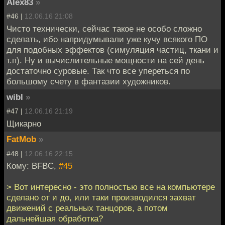
Alex83
»
#46 |
12.06.16 21:08
Чисто технически, сейчас такое не особо сложно
сделать, ибо напридумывали уже кучу всякого ПО
для подобных эффектов (симуляция частиц, ткани и
т.п). Ну и вычислительные мощности на сей день
достаточно суровые. Так что все упереться по
большому счету в фантазии художников.
wibl
»
#47 |
12.06.16 21:19
Щикарно
FatMob
»
#48 |
12.06.16 22:15
Кому: BFBC,
#45
> Вот интересно - это полностью все на компьютере
сделано от и до, или таки производился захват
движений с реальных танцоров, а потом
дальнейшая обработка?