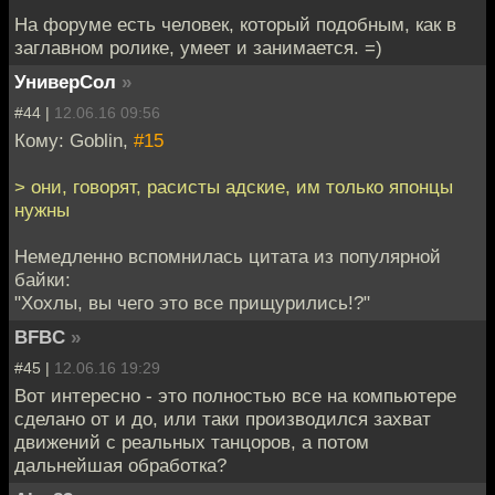
На форуме есть человек, который подобным, как в
заглавном ролике, умеет и занимается. =)
УниверСол
»
#44 |
12.06.16 09:56
Кому: Goblin,
#15
> они, говорят, расисты адские, им только японцы
нужны
Немедленно вспомнилась цитата из популярной
байки:
"Хохлы, вы чего это все прищурились!?"
BFBC
»
#45 |
12.06.16 19:29
Вот интересно - это полностью все на компьютере
сделано от и до, или таки производился захват
движений с реальных танцоров, а потом
дальнейшая обработка?