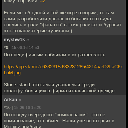
Кому: Горючий,
#2
Если мы об одной и той же игре говорим, то там
сами разработчики довольно ботанистого вида
снялись в роли "фанатов" в этих роликах и буровят
что-то как матёрые хулиганы )
myshw1k
»
#9 |
15.06.16 14:53
По специфичным пабликам в вк разлетелось
https://pp.vk.me/c633231/v633231285/4214a/eD2LaC6x
LuM.jpg
Stone island это самая уважаемая среди
околофутбольщиков фирма итальянской одежды.
Arkan
»
#10 |
15.06.16 15:20
По поводу очередного "помилования", это не
помилование, это обмен. Наши уже во вторник в
Москву прибыли: