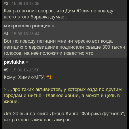
#3 |
15.06.16 13:35
Как раз возник вопрос, что Дим Юрич по поводу
всего этого бардака думает.
микроэлектронщик
»
#4 |
15.06.16 13:44
Вот по поводу петиции мне интересно вот когда
петицию о евровидение подписали свыше 300 тысяч
голосов, на неё положили известно что.
pavlukha
»
#5 |
15.06.16 13:50
Кому: Химик-МГУ,
#1
> ...про таких активистов, у которых езда по другим
городам и битьё - главное хобби, а может и цель в
жизни.
Лет 20 вышла книга Джона Кинга "Фабрика футбола",
как раз про таких пассажиров.