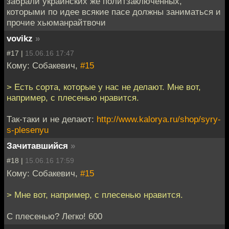
забрали украинских же политзаключенных,
которыми по идее всякие пасе должны заниматься и
прочие хьюманрайтвочи
vovikz
»
#17 |
15.06.16 17:47
Кому: Собакевич,
#15
> Есть сорта, которые у нас не делают. Мне вот,
например, с плесенью нравится.
Так-таки и не делают:
http://www.kalorya.ru/shop/syry-
s-plesenyu
Зачитавшийся
»
#18 |
15.06.16 17:59
Кому: Собакевич,
#15
> Мне вот, например, с плесенью нравится.
С плесенью? Легко! 600