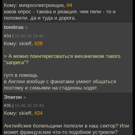
Кому: микроэлектронщик,
#4
каков опрос - такова и реакция. чем пели - то и
положили. да и туда и дорога.
tomkras
»
#34 |
15.06.16 19:40
Кому: skieff,
#26
> А можно поинтересоваться механизмом такого
"запрета"?
гугл в помощь
в Англии вообще с фанатами умеют общаться
поэтому и семьями на стадионы ходят
Эпигон
»
#35 |
15.06.16 19:40
Кому: skieff,
#24
Английские болельщики полезли в наш сектор? Или
может французские что-то подобное устроили?