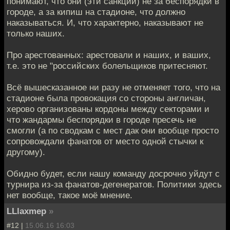
понимают, что они (эти санкции) не за беспорядки в
городе, а за кипиш на стадионе, что должно
наказываться. И, что характерно, наказывают не
только наших.
Про арестованных: арестовали и наших, и ваших,
т.е. это не "российских болельщиков притесняют.
Всё вышесказанное ни разу не отменяет того, что на
стадионе была провокация со стороны англичан,
херово организованы кордоны между секторами и
что жандармы беспорядки в городе пресечь не
смогли (а по сводкам с мест дак они вообще просто
сопровождали фанатов от место одной стычки к
другому).
Обидно будет, если нашу команду досрочно уйдут с
турнира из-за фанатов-дегенератов. Политики здесь
нет вообще, такое моё мнение.
LLlaxmep
»
#12 |
15.06.16 16:03