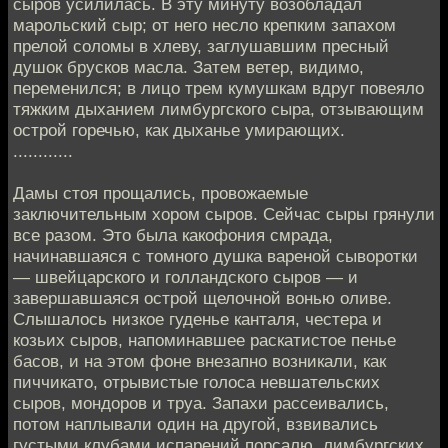
сыров усилилась. В эту минуту возобладал
марольский сыр; от него несло крепким запахом
прелой соломы в хлеву, заглушавшим пресный
душок брусков масла. Затем ветер, видимо,
переменился; в лицо трем кумушкам вдруг повеяло
тяжким дыханием лимбургского сыра, отзывающим
острой горечью, как дыханье умирающих.
............
Дамы стоя прощались, провожаемые
заключительным хором сыров. Сейчас сыры грянули
все разом. Это была какофония смрада,
начинавшаяся с томного душка вареной сыворотки
— швейцарского и голландского сыров — и
завершавшаяся острой щелочной вонью оливе.
Слышалось низкое гуденье канталя, честера и
козьих сыров, напоминавшее раскатистое пенье
басов, и на этом фоне внезапно возникали, как
пиччикато, отрывистые голоса невшательских
сыров, мондоров и труа. Запахи рассеивались,
потом наплывали один на другой, взвивались
густыми клубами испарений порсалю, лимбургских