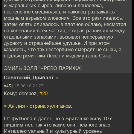
и марольских сыров, ливаро и понлевека,
постепенно смешиваясь и наконец разражаясь
мощным взрывом зловония. Все это разливалось,
затем опять сливалось в плотное облако, несмотря
на колебания всех частиц, стирая различия между
отдельными запахами, вызывая непрерывную
дурноту и страшнейшее удушье. И при этом
казалось, что так нестерпимо смердят не сыры, а
подлые речи г-жи Лекер и мадемуазель Саже.
ЭМИЛЬ ЗОЛЯ "ЧРЕВО ПАРИЖА"
Советский_Прибалт
»
#45 |
15.06.16 21:27
Кому: demboz,
#20
> Англия - страна хулиганов.
От футбола я далек, но в Бриташке живу 10 с
лишним лет, так что какие они, немного знаю.
Интеллектуальный и культурный уровень