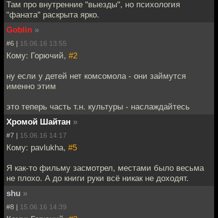
Там про внутренние "выезды", но психология
"фаната" раскрыта ярко.
Goblin
»
#6 |
15.06.16 13:55
Кому: Горючий,
#2
ну если у детей нет комсомола - они займутся
именно этим
это теперь часть т.н. культуры - наслаждайтесь
Хромой Шайтан
»
#7 |
15.06.16 14:17
Кому: pavlukha,
#5
Я как-то фильму засмотрел, местами было весьма
не плохо. А до книги руки всё никак не доходят.
shu
»
#8 |
15.06.16 14:39