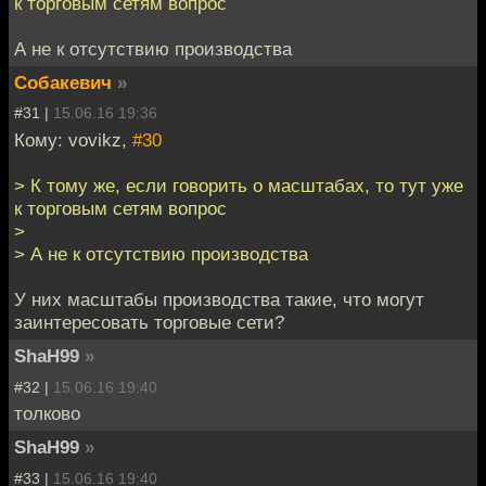
к торговым сетям вопрос
А не к отсутствию производства
Собакевич
»
#31 |
15.06.16 19:36
Кому: vovikz,
#30
> К тому же, если говорить о масштабах, то тут уже
к торговым сетям вопрос
>
> А не к отсутствию производства
У них масштабы производства такие, что могут
заинтересовать торговые сети?
ShaH99
»
#32 |
15.06.16 19:40
толково
ShaH99
»
#33 |
15.06.16 19:40