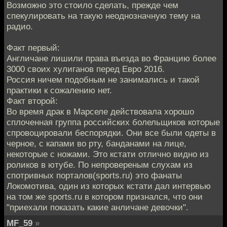
Возможно это стоило сделать, прежде чем
спекулировать на такую неоднозначную тему на
радио.
Факт первый:
Англичане лишили права въезда во Францию более
3000 своих хулиганов перед Евро 2016.
Россия ничем подобным не занимались и такой
практики к сожалению нет.
Факт второй:
Во время драк в Марселе действовала хорошо
сплоченная группа российских болельщиков которые
спровоцировали беспорядки. Они все были одеты в
черное, с капами во рту, банданами на лице,
некоторые с ножами. Это кстати отлично видно из
роликов в ютубе. По непровереным слухам из
спотривных порталов(sports.ru) это фанаты
Локомотива, один из которых кстати дал интервью
на том же sports.ru в котором признался, что они
"приехали показать какие анличане девочки".
MF_59
»