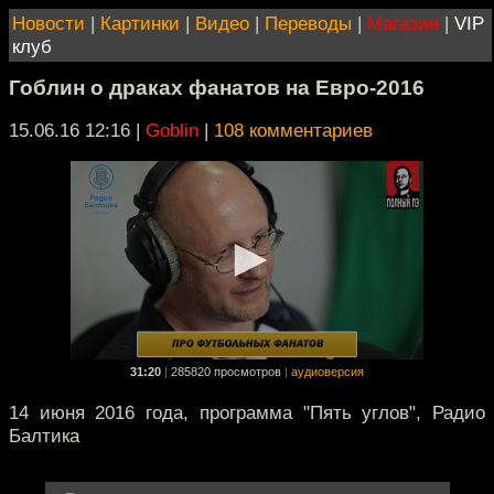
Новости
|
Картинки
|
Видео
|
Переводы
|
Магазин
|
VIP
клуб
Гоблин о драках фанатов на Евро-2016
15.06.16 12:16
|
Goblin
|
108 комментариев
31:20
|
285820 просмотров
|
аудиоверсия
14 июня 2016 года, программа "Пять углов", Радио
Балтика