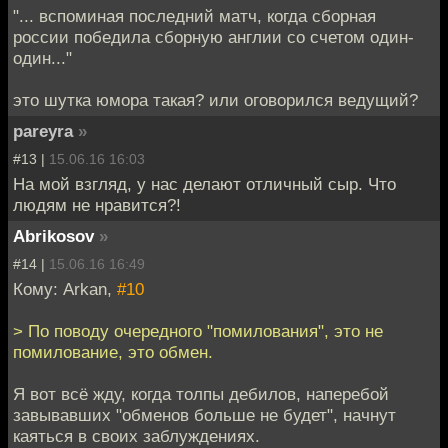
"... вспоминая последний матч, когда сборная
россии победила сборную англии со счетом один-
один..."
это шутка юмора такая? или оговорился ведущий?
pareyra
»
#13 |
15.06.16 16:03
На мой взгляд, у нас делают отличный сыр. Что
людям не нравится?!
Abrikosov
»
#14 |
15.06.16 16:49
Кому: Arkan,
#10
> По поводу очередного "помилования", это не
помилование, это обмен.
Я вот всё жду, когда толпы дебилов, наперебой
завывавших "обменов больше не будет", начнут
каяться в своих заблуждениях.