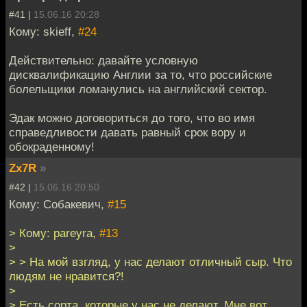
#41 |
15.06.16 20:28
Кому: skieff,
#24
Действительно: давайте условную
дисквалификацию Англии за то, что российские
болельщики ломанулись на английский сектор.
Эдак можно договориться до того, что во имя
справедливости давать равный срок вору и
обокраденному!
Zx7R
»
#42 |
15.06.16 20:50
Кому: Собакевич,
#15
> Кому: pareyra,
#13
>
> > На мой взгляд, у нас делают отличный сыр. Что
людям не нравится?!
>
> Есть сорта, которые у нас не делают. Мне вот,