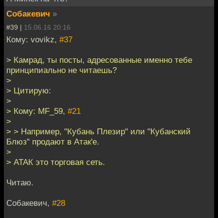
Собакевич
»
#39 |
15.06.16 20:16
Кому: vovikz,
#37
> Камрад, ты посты, адресованные именно тебе
принципиально не читаешь?
>
> Цитирую:
>
> Кому: MF_59,
#21
>
> > Например, "Кубань Плезир" или "Кубанский
Блюз" продают в Атак'е.
>
> АТАК это торговая сеть.
Читаю.
Собакевич,
#28