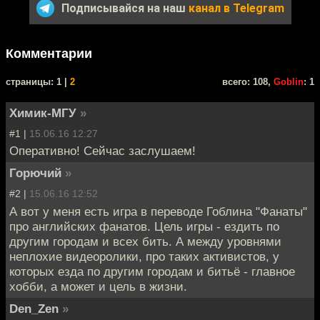
Подписывайся на наш
канал в Telegram
Комментарии
cтраницы: 1 |
2
всего: 108,
Goblin
: 1
Химик-МГУ
»
#1 |
15.06.16 12:27
Оперативно! Сейчас заслушаем!
Горючий
»
#2 |
15.06.16 12:52
А вот у меня есть игра в переводе Гоблина "Фанаты"
про английских фанатов. Цель игры - ездить по
другим городам и всех бить. А между уровнями
неплохие видеоролики, про таких активистов, у
которых езда по другим городам и битьё - главное
хобби, а может и цель в жизни.
Den_Zen
»