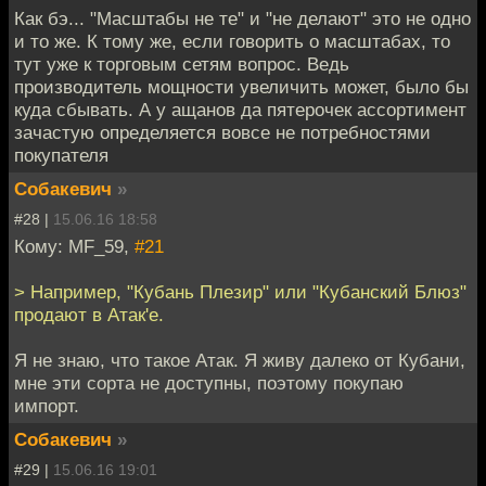
Как бэ... "Масштабы не те" и "не делают" это не одно
и то же. К тому же, если говорить о масштабах, то
тут уже к торговым сетям вопрос. Ведь
производитель мощности увеличить может, было бы
куда сбывать. А у ащанов да пятерочек ассортимент
зачастую определяется вовсе не потребностями
покупателя
Собакевич
»
#28 |
15.06.16 18:58
Кому: MF_59,
#21
> Например, "Кубань Плезир" или "Кубанский Блюз"
продают в Атак'е.
Я не знаю, что такое Атак. Я живу далеко от Кубани,
мне эти сорта не доступны, поэтому покупаю
импорт.
Собакевич
»
#29 |
15.06.16 19:01