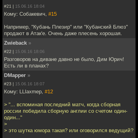
#21 |
15.06.16 18:04
Кому: Собакевич,
#15
Например, "Кубань Плезир" или "Кубанский Блюз"
продают в Атак'е. Очень даже плесень хорошая.
Zwieback
»
#22 |
15.06.16 18:06
Разговоров на диване давно не было, Дим Юрич!
Есть ли в планах?
DMapper
»
#23 |
15.06.16 18:07
Кому: LLlaxmep,
#12
> "... вспоминая последний матч, когда сборная
россии победила сборную англии со счетом один-
один..."
>
> это шутка юмора такая? или оговорился ведущий?