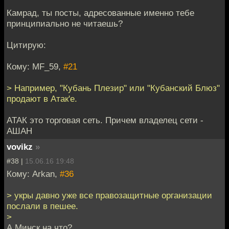
Камрад, ты посты, адресованные именно тебе
принципиально не читаешь?
Цитирую:
Кому: MF_59,
#21
> Например, "Кубань Плезир" или "Кубанский Блюз"
продают в Атак'е.
АТАК это торговая сеть. Причем владелец сети -
АШАН
vovikz
»
#38 |
15.06.16 19:48
Кому: Arkan,
#36
> укры давно уже все правозащитные организации
послали в пешее.
>
А Минск на что?