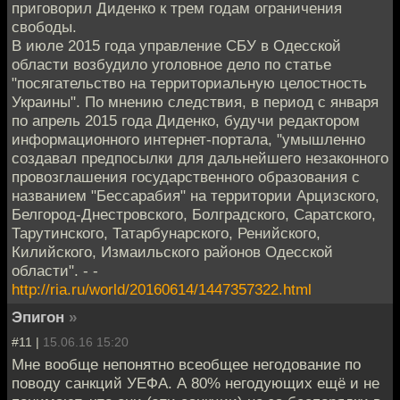
приговорил Диденко к трем годам ограничения
свободы.
В июле 2015 года управление СБУ в Одесской
области возбудило уголовное дело по статье
"посягательство на территориальную целостность
Украины". По мнению следствия, в период с января
по апрель 2015 года Диденко, будучи редактором
информационного интернет-портала, "умышленно
создавал предпосылки для дальнейшего незаконного
провозглашения государственного образования с
названием "Бессарабия" на территории Арцизского,
Белгород-Днестровского, Болградского, Саратского,
Тарутинского, Татарбунарского, Ренийского,
Килийского, Измаильского районов Одесской
области". - -
http://ria.ru/world/20160614/1447357322.html
Эпигон
»
#11 |
15.06.16 15:20
Мне вообще непонятно всеобщее негодование по
поводу санкций УЕФА. А 80% негодующих ещё и не