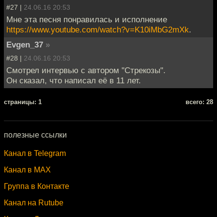
#27 |
24.06.16 20:53
Мне эта песня понравилась и исполнение
https://www.youtube.com/watch?v=K10iMbG2mXk
.
Evgen_37
»
#28 |
24.06.16 20:53
Смотрел интервью с автором "Стрекозы".
Он сказал, что написал её в 11 лет.
cтраницы: 1
всего: 28
полезные ссылки
Канал в Telegram
Канал в MAX
Группа в Контакте
Канал на Rutube