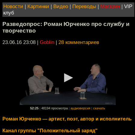
Новости
|
Картинки
|
Видео
|
Переводы
|
Магазин
|
VIP
клуб
Разведопрос: Роман Юрченко про службу и
творчество
23.06.16 23:08
|
Goblin
|
28 комментариев
52:25
|
48194 просмотра
|
аудиоверсия
|
скачать
Роман Юрченко — артист, поэт, автор и исполнитель
Канал группы "Положительный заряд"