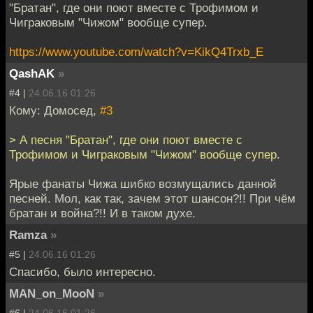
"Братан", где они поют вместе с Трофимом и
Чиграковым "Чижом" вообще супер.
https://www.youtube.com/watch?v=KikQ4Trxb_E
QashAK
»
#4 |
24.06.16 01:26
Кому: Домосед,
#3
> А песня "Братан", где они поют вместе с
Трофимом и Чиграковым "Чижом" вообще супер.
Ярые фанаты Чижа шибко возмущались данной
песней. Мол, как так, зачем этот шансон?!! При чём
братан и война?!! И в таком духе.
Ramza
»
#5 |
24.06.16 01:26
Спасибо, было интересно.
MAN_on_MooN
»
#6 |
24.06.16 01:26