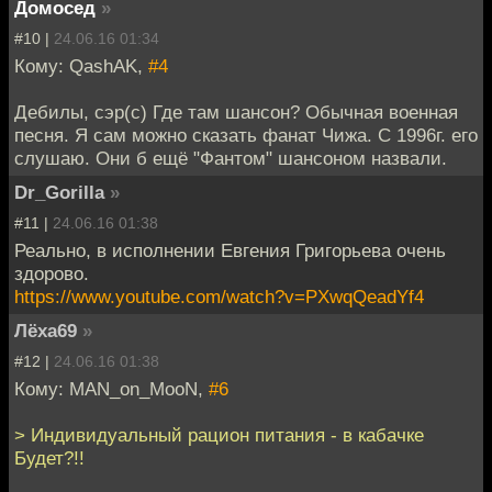
Домосед
»
#10 |
24.06.16 01:34
Кому: QashAK,
#4
Дебилы, сэр(с) Где там шансон? Обычная военная
песня. Я сам можно сказать фанат Чижа. С 1996г. его
слушаю. Они б ещё "Фантом" шансоном назвали.
Dr_Gorilla
»
#11 |
24.06.16 01:38
Реально, в исполнении Евгения Григорьева очень
здорово.
https://www.youtube.com/watch?v=PXwqQeadYf4
Лёха69
»
#12 |
24.06.16 01:38
Кому: MAN_on_MooN,
#6
> Индивидуальный рацион питания - в кабачке
Будет?!!