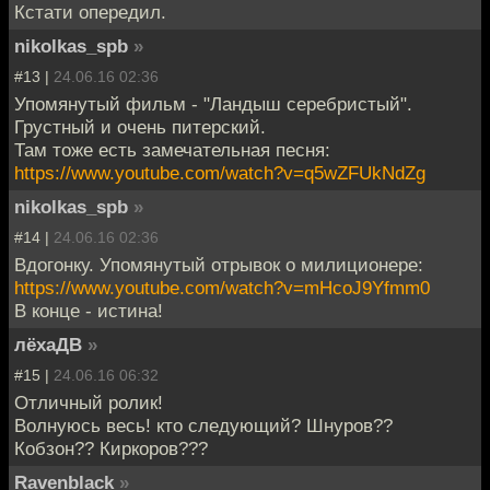
Кстати опередил.
nikolkas_spb
»
#13 |
24.06.16 02:36
Упомянутый фильм - "Ландыш серебристый".
Грустный и очень питерский.
Там тоже есть замечательная песня:
https://www.youtube.com/watch?v=q5wZFUkNdZg
nikolkas_spb
»
#14 |
24.06.16 02:36
Вдогонку. Упомянутый отрывок о милиционере:
https://www.youtube.com/watch?v=mHcoJ9Yfmm0
В конце - истина!
лёхаДВ
»
#15 |
24.06.16 06:32
Отличный ролик!
Волнуюсь весь! кто следующий? Шнуров??
Кобзон?? Киркоров???
Ravenblack
»