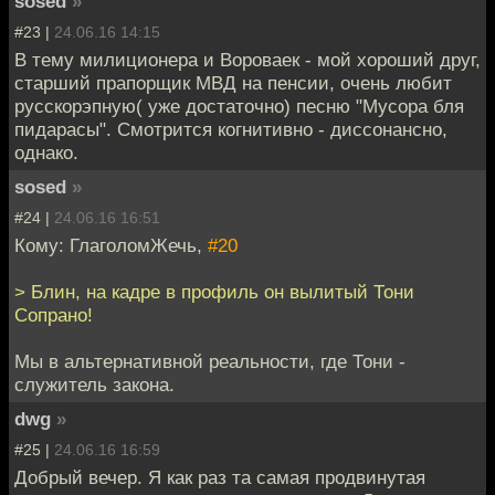
sosed
»
#23 |
24.06.16 14:15
В тему милиционера и Вороваек - мой хороший друг,
старший прапорщик МВД на пенсии, очень любит
русскорэпную( уже достаточно) песню "Мусора бля
пидарасы". Смотрится когнитивно - диссонансно,
однако.
sosed
»
#24 |
24.06.16 16:51
Кому: ГлаголомЖечь,
#20
> Блин, на кадре в профиль он вылитый Тони
Сопрано!
Мы в альтернативной реальности, где Тони -
служитель закона.
dwg
»
#25 |
24.06.16 16:59
Добрый вечер. Я как раз та самая продвинутая