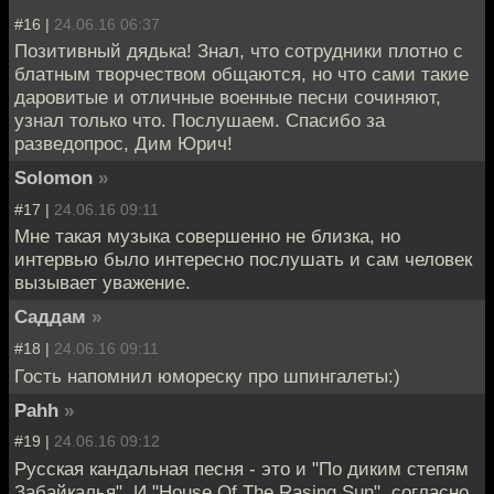
#16 |
24.06.16 06:37
Позитивный дядька! Знал, что сотрудники плотно с
блатным творчеством общаются, но что сами такие
даровитые и отличные военные песни сочиняют,
узнал только что. Послушаем. Спасибо за
разведопрос, Дим Юрич!
Solomon
»
#17 |
24.06.16 09:11
Мне такая музыка совершенно не близка, но
интервью было интересно послушать и сам человек
вызывает уважение.
Саддам
»
#18 |
24.06.16 09:11
Гость напомнил юмореску про шпингалеты:)
Pahh
»
#19 |
24.06.16 09:12
Русская кандальная песня - это и "По диким степям
Забайкалья". И "House Of The Rasing Sun", согласно