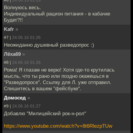
Волнуюсь весь.
Индивидуальный рацион питания - в кабачке
Будет?!!
Kafr
»
#7 |
24.06.16 01:26
Неожиданно душевный разведопрос :)
Лёха69
»
#8 |
24.06.16 01:26
Рома! Я глазам не верю! Хотя где-то крутилась
мысль, что ты рано или поздно окажешься в
"Разведопросе". Ссылку для Л. уже отправил.
Спишитесь в вашем "фейсбуке".
Домосед
»
#9 |
24.06.16 01:27
Добавлю "Милицейский рок-н-рол"
https://www.youtube.com/watch?v=8t6RlezpTUw