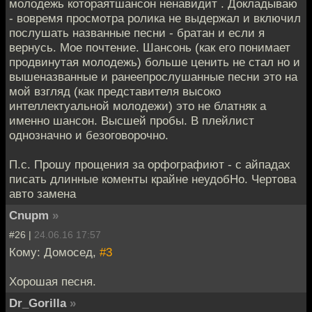
молодежь котораятшансон ненавидит . Докладываю
- вовремя просмотра ролика не выдержал и включил
послушать названные песни - братан и если я
вернусь. Мое почтение. Шансонь (как его понимает
продвинутая молодежь) больше ценить не стал но и
вышеназванные и ранеепрослушанные песни это на
мой взгляд (как представителя высоко
интеллектуальной молодежи) это не блатняк а
именно шансон. Высшей пробы. В плейлист
однозначно и безоговорочно.
П.с. Прошу прощения за орфографиют - с айпадах
писать длинные коменты крайне неудобНо. Чертова
авто замена
Cnupm
»
#26 |
24.06.16 17:57
Кому: Домосед,
#3
Хорошая песня.
Dr_Gorilla
»