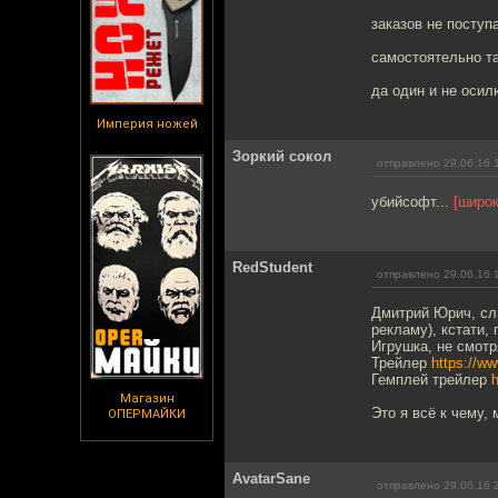
заказов не поступ
самостоятельно т
да один и не осил
Империя ножей
Зоркий сокол
отправлено 29.06.16 
убийсофт...
[широ
RedStudent
отправлено 29.06.16 
Дмитрий Юрич, слы
рекламу), кстати, 
Игрушка, не смотр
Трейлер
https://w
Гемплей трейлер
Магазин
Это я всё к чему, 
ОПЕРМАЙКИ
AvatarSane
отправлено 29.06.16 