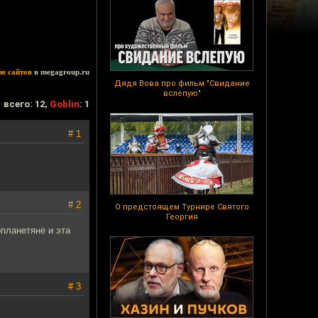
ие сайтов
в megagroup.ru
Дядя Вова про фильм "Свидание
вслепую"
всего: 12,
Goblin
: 1
# 1
# 2
О предстоящем Турнире Святого
Георгия
планетяне и эта
# 3