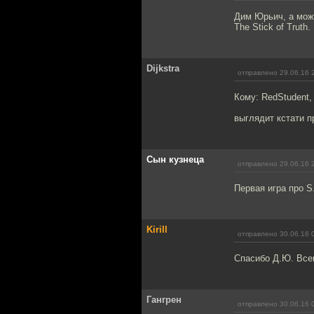
Дим Юрьич, а може
The Stick of Truth.
Dijkstra
отправлено 29.06.16 
Кому: RedStudent
выглядит кстати п
Сын кузнеца
отправлено 29.06.16 
Первая игра про S
Kirill
отправлено 30.06.16 
Спасибо Д.Ю. Всег
Гангрен
отправлено 30.06.16 