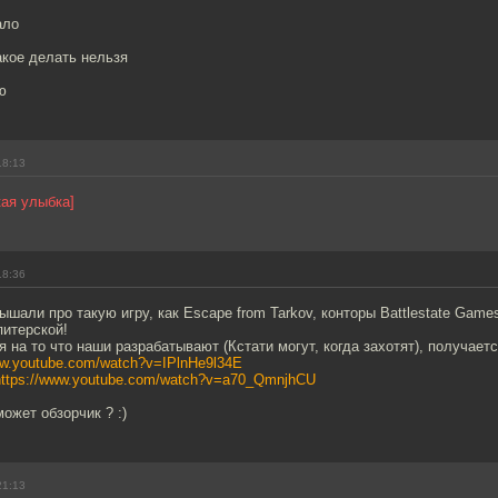
ало
акое делать нельзя
ю
18:13
кая улыбка]
18:36
шали про такую игру, как Escape from Tarkov, конторы Battlestate Games
питерской!
я на то что наши разрабатывают (Кстати могут, когда захотят), получает
ww.youtube.com/watch?v=IPlnHe9l34E
https://www.youtube.com/watch?v=a70_QmnjhCU
может обзорчик ? :)
21:13