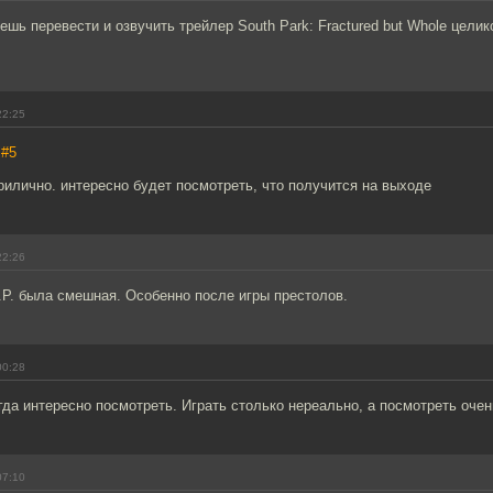
шь перевести и озвучить трейлер South Park: Fractured but Whole целик
22:25
,
#5
рилично. интересно будет посмотреть, что получится на выходе
22:26
.P. была смешная. Особенно после игры престолов.
00:28
да интересно посмотреть. Играть столько нереально, а посмотреть очен
07:10