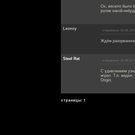
Ох, весело было б
ролик какой-нибуд
Lesnoy
отправлено 30.06.16 
Ждём разорванное
Steel Rat
отправлено 30.06.16 
С удивлением узна
играл. Т.е. видел,
Origin.
cтраницы: 1