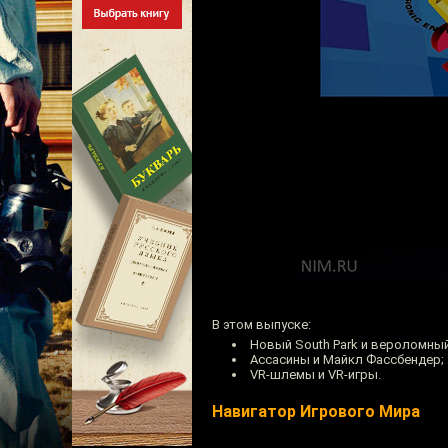
В этом выпуске:
Новый South Park и вероломный
Асcасины и Майкл Фассбендер;
VR-шлемы и VR-игры.
Навигатор Игрового Мира