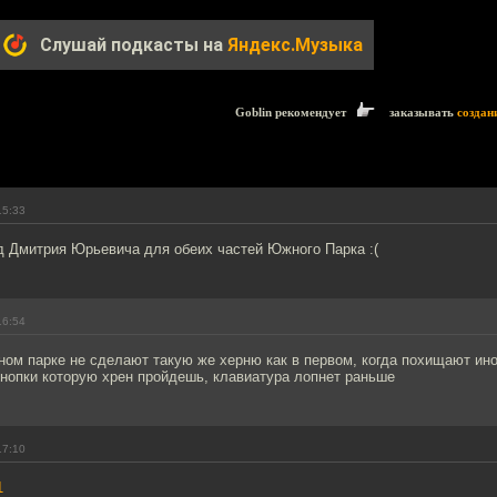
Слушай подкасты на
Яндекс.Музыка
Goblin рекомендует
заказывать
создан
15:33
д Дмитрия Юрьевича для обеих частей Южного Парка :(
16:54
ом парке не сделают такую же херню как в первом, когда похищают ино
кнопки которую хрен пройдешь, клавиатура лопнет раньше
17:10
1