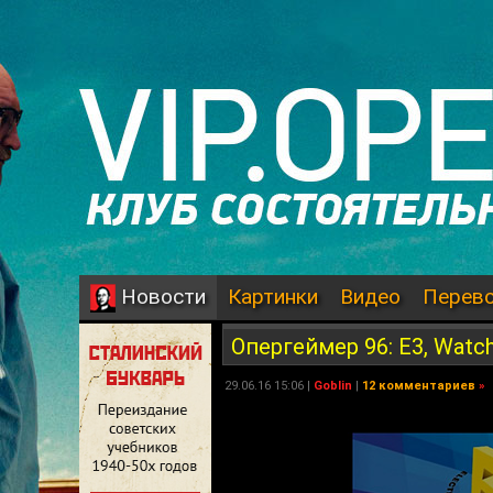
Картинки
Видео
Перев
Новости
Опергеймер 96: Е3, Watch 
29.06.16 15:06 |
Goblin
|
12 комментариев
»