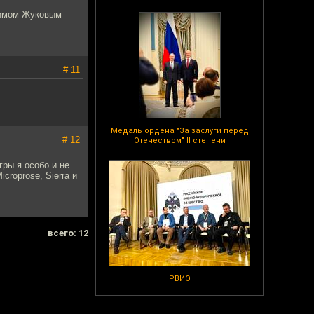
Климом Жуковым
# 11
Медаль ордена "За заслуги перед
# 12
Отечеством" II степени
гры я особо и не
icroprose, Sierra и
всего: 12
РВИО