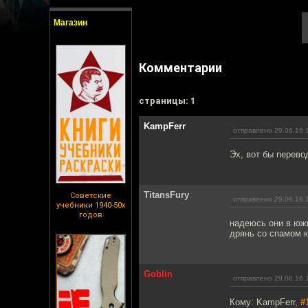
Магазин
Комментарии
cтраницы: 1
KampFerr
отправлено 29.06.16 
Эх, вот бы перево
TitansFury
Советские
отправлено 29.06.16 
учебники 1940-50х
годов
надеюсь они в южн
дрянь со спамом 
Goblin
отправлено 29.06.16 
Кому: KampFerr,
#