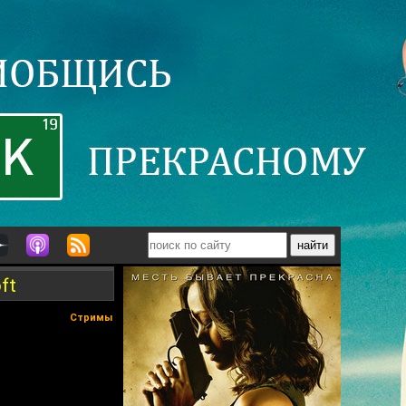
ft
Стримы