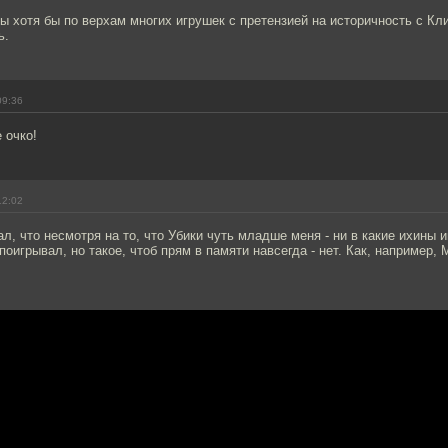
ы хотя бы по верхам многих игрушек с претензией на историчность с 
ь.
09:36
 очко!
12:02
л, что несмотря на то, что Убики чуть младше меня - ни в какие ихины и
 поигрывал, но такое, чтоб прям в памяти навсегда - нет. Как, например, M