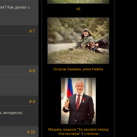
ом? Как делал с
65
# 7
Остров Сахалин, река Найба
# 8
# 9
ь интересно.
Медаль ордена "За заслуги перед
# 10
Отечеством" II степени