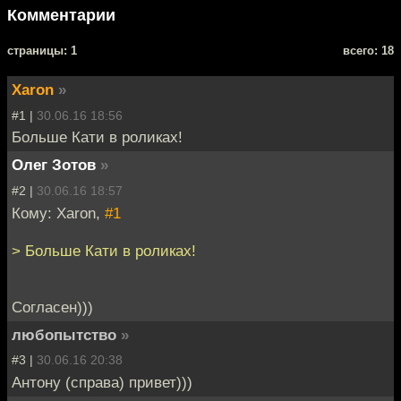
Комментарии
cтраницы: 1
всего: 18
Xaron
»
#1 |
30.06.16 18:56
Больше Кати в роликах!
Олег Зотов
»
#2 |
30.06.16 18:57
Кому: Xaron,
#1
> Больше Кати в роликах!
Согласен)))
любопытство
»
#3 |
30.06.16 20:38
Антону (справа) привет)))