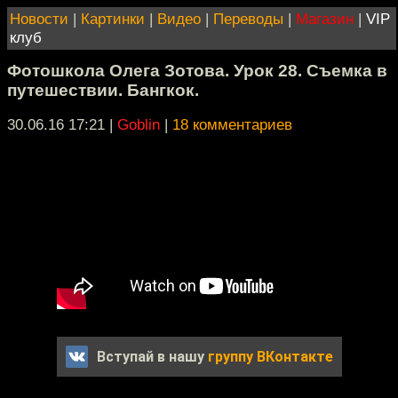
Новости
|
Картинки
|
Видео
|
Переводы
|
Магазин
|
VIP
клуб
Фотошкола Олега Зотова. Урок 28. Съемка в
путешествии. Бангкок.
30.06.16 17:21
|
Goblin
|
18 комментариев
Вступай в нашу
группу ВКонтакте