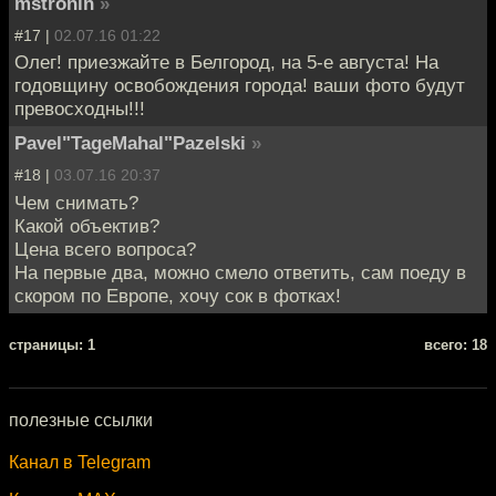
mstronin
»
#17 |
02.07.16 01:22
Олег! приезжайте в Белгород, на 5-е августа! На
годовщину освобождения города! ваши фото будут
превосходны!!!
Pavel"TageMahal"Pazelski
»
#18 |
03.07.16 20:37
Чем снимать?
Какой объектив?
Цена всего вопроса?
На первые два, можно смело ответить, сам поеду в
скором по Европе, хочу сок в фотках!
cтраницы: 1
всего: 18
полезные ссылки
Канал в Telegram