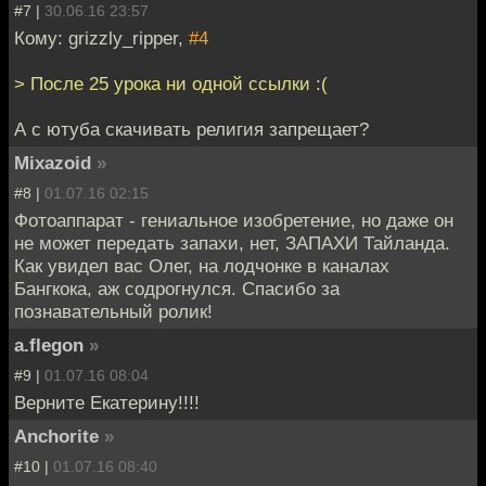
#7 |
30.06.16 23:57
Кому: grizzly_ripper,
#4
> После 25 урока ни одной ссылки :(
А с ютуба скачивать религия запрещает?
Mixazoid
»
#8 |
01.07.16 02:15
Фотоаппарат - гениальное изобретение, но даже он
не может передать запахи, нет, ЗАПАХИ Тайланда.
Как увидел вас Олег, на лодчонке в каналах
Бангкока, аж содрогнулся. Спасибо за
познавательный ролик!
a.flegon
»
#9 |
01.07.16 08:04
Верните Екатерину!!!!
Anchorite
»
#10 |
01.07.16 08:40