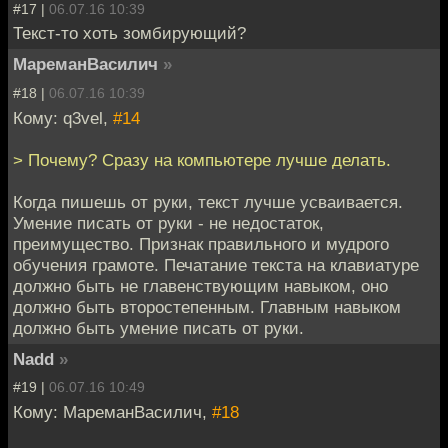
#17 |
06.07.16 10:39
Текст-то хоть зомбирующий?
МареманВасилич
»
#18 |
06.07.16 10:39
Кому: q3vel,
#14
> Почему? Сразу на компьютере лучше делать.
Когда пишешь от руки, текст лучше усваивается.
Умение писать от руки - не недостаток,
преимущество. Признак правильного и мудрого
обучения грамоте. Печатание текста на клавиатуре
должно быть не главенствующим навыком, оно
должно быть второстепенным. Главным навыком
должно быть умение писать от руки.
Nadd
»
#19 |
06.07.16 10:49
Кому: МареманВасилич,
#18