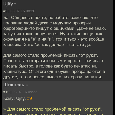
Ujify
»
#9 |
06.07.16 08:26
Ба. Общаясь в почте, по работе, замечаю, что
половина людей даже с модулем проверки
орфографии-то пишут с ошибками. Даже не знаю,
как у них такое получается. Ну а такие вещи, как
окончания на "е" и на "и", тся и ться - это вообще
классика. Зато "эс как доллар" - вот это да.
Для самого стало проблемой писать "от руки".
Почерк стал отвратительным и просто - начинаю
писать быстро, в голове как будто печатаю на
клавиатуре. От этого одни буквы превращаются в
другие, а то и вовсе, вместо них сразу пишутся.
Штангель
»
#10 |
06.07.16 09:22
Кому: Ujify,
#9
> Для самого стало проблемой писать "от руки".
Почерк стал отвратительным и просто - начинаю