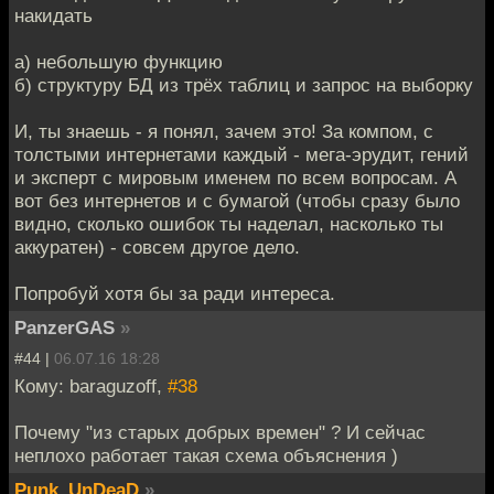
накидать
а) небольшую функцию
б) структуру БД из трёх таблиц и запрос на выборку
И, ты знаешь - я понял, зачем это! За компом, с
толстыми интернетами каждый - мега-эрудит, гений
и эксперт с мировым именем по всем вопросам. А
вот без интернетов и с бумагой (чтобы сразу было
видно, сколько ошибок ты наделал, насколько ты
аккуратен) - совсем другое дело.
Попробуй хотя бы за ради интереса.
PanzerGAS
»
#44 |
06.07.16 18:28
Кому: baraguzoff,
#38
Почему "из старых добрых времен" ? И сейчас
неплохо работает такая схема объяснения )
Punk_UnDeaD
»