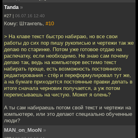
Tanda
»
#27 |
06.07.16 12:40
Кому: Штангель,
#10
> На клаве текст быстро набираю, но все свои
работы до сих пор пишу рукописью и чертежи так же
делаю по старинке. Потом уже готовое отдаю на
распечатку, если необходимо. Не знаю сам почему
делаю так, ведь на компьютере вестимо текст
набирать проще, есть возможность постоянного
редактирования - стёр и переформулировал тут же,
а на бумаге приходится постоянные правки делать в
итоге сначала черновик получается, а уж потом
переписываешь на чистую. Может я олень?
А ты сам набираешь потом свой текст и чертежи на
компьютере, или это делают специально обученные
люди?
MAN_on_MooN
»