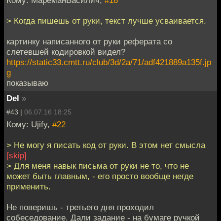
Кому: МареманВасилич,
#18
> Когда пишешь от руки, текст лучше усваивается.
картинку написанного от руки реферата со
слетевшей кодировкой видел?
https://static33.cmtt.ru/club/3d/2a/71/adf421889a135f.jp
g
показываю
Del
»
#43 |
06.07.16 18:25
Кому: Ujify,
#22
> Не могу я писать код от руки. В этом нет смысла
[skip]
> Для меня навык письма от руки не то, что не
может быть главным, - его просто вообще негде
применить.
Не поверишь - третьего дня проходил
собеседование. Дали задание - на бумаге ручкой