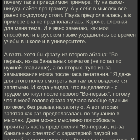
почему так в приводимом примере. Ну на каком-
нибудь сайте про грамоту. А у себя в мыслях все
равно по-другому стоит. Пауза предполагалась, а в
примере она не предполагалась. Короче, сложная
для меня тема. И я явно замечаю, как мои
способности в русском языке ухудшились со времен
учебы в школе и в университете.
А взять хотя бы фразу из второго абзаца: "Во-
первых, из-за банальных опечаток (не попал по
нужной клавиише), а во-вторых, тупо из-за
замыливания мозга после часа печатания." Я даже
для этого полез смотреть как там все выделяется
запятыми. И когда увидел, что выделяется - с
трудом воткнул после первого "Во-первых", потому
что в моей голове фраза звучала вообще единым
потоком, без разыва на запятую. А вот вторая
запятая как раз предполагалась по звучанию в
мыслях. Даже можно мысленно попорбовать
прочитать часть предложения "Во-первых, из-за
банальных опечаток" с характерной паузой на
запятой, а потом прочитать без паузы на запятую. И