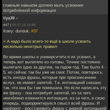
главным навыком должно мыть усвоение
потреблённой информации
ilya39
»
#47 |
06.07.16 19:48
Кому: dunduk,
#37
> А надо было всего-то ещё в школе усвоить
несколько нехитрых правил
Во время школы и университета я их усвоил, а
теперь вот вылетело из головы. Точнее постоянно
вылетало одно за другим, за годом год. Там было 4 -
5, но сейчас так бы уже не смог. Потом, повторюсь:
есть иногда фразы, которые при произнесеннии
вслух, не имеют запятой. Т.е. интонацией сказано
так, что она бы там помешала. Но если написать эту
же фразу - она потребует запятой, из-за чего
неизбежно изменится интонация, из-за чего, в свою
очередь, подкорректируеся смысл всей фразы. И
наоборот - восстановить фразу с верной интонацией