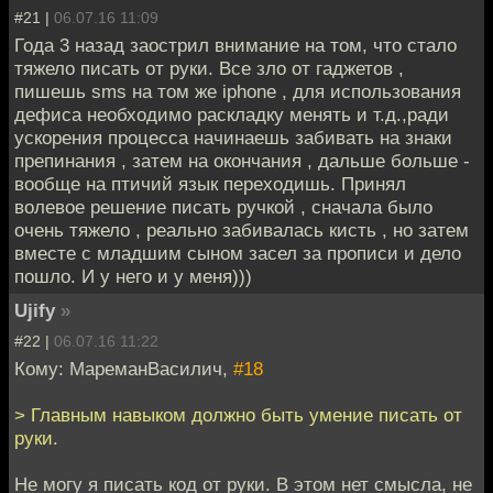
#21 |
06.07.16 11:09
Года 3 назад заострил внимание на том, что стало
тяжело писать от руки. Все зло от гаджетов ,
пишешь sms на том же iphone , для использования
дефиса необходимо раскладку менять и т.д.,ради
ускорения процесса начинаешь забивать на знаки
препинания , затем на окончания , дальше больше -
вообще на птичий язык переходишь. Принял
волевое решение писать ручкой , сначала было
очень тяжело , реально забивалась кисть , но затем
вместе с младшим сыном засел за прописи и дело
пошло. И у него и у меня)))
Ujify
»
#22 |
06.07.16 11:22
Кому: МареманВасилич,
#18
> Главным навыком должно быть умение писать от
руки.
Не могу я писать код от руки. В этом нет смысла, не