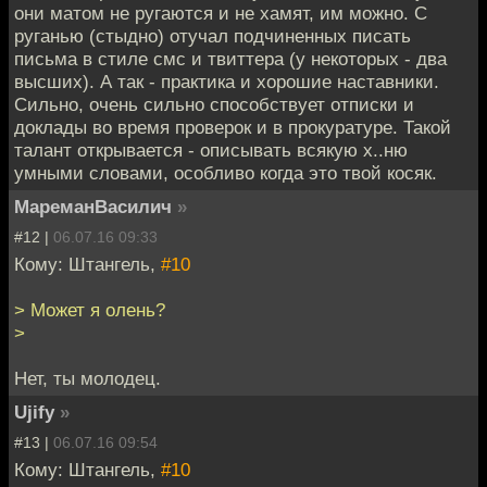
они матом не ругаются и не хамят, им можно. С
руганью (стыдно) отучал подчиненных писать
письма в стиле смс и твиттера (у некоторых - два
высших). А так - практика и хорошие наставники.
Сильно, очень сильно способствует отписки и
доклады во время проверок и в прокуратуре. Такой
талант открывается - описывать всякую х..ню
умными словами, особливо когда это твой косяк.
МареманВасилич
»
#12 |
06.07.16 09:33
Кому: Штангель,
#10
> Может я олень?
>
Нет, ты молодец.
Ujify
»
#13 |
06.07.16 09:54
Кому: Штангель,
#10