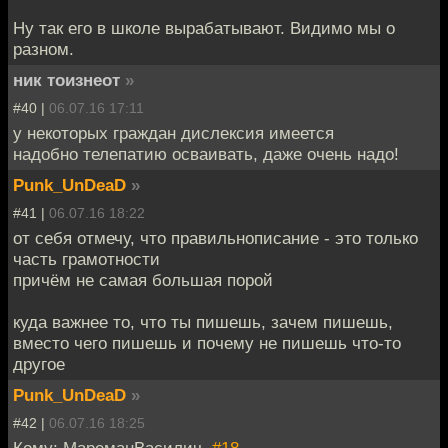
Ну так его в школе вырабатывают. Видимо мы о
разном.
ник тоизнеот
»
#40 |
06.07.16 17:11
у некоторых граждан дислексия имеется
надобно телепатию осваивать, даже очень надо!
Punk_UnDeaD
»
#41 |
06.07.16 18:22
от себя отмечу, что правильнописание - это только
часть грамотности
причём не самая большая порой
куда важнее то, что ты пишешь, зачем пишешь,
вместо чего пишешь и почему не пишешь что-то
другое
Punk_UnDeaD
»
#42 |
06.07.16 18:25