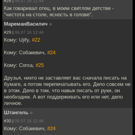
#28 |
06.07.16 12:44
Как говаривал отец, в моем светлом детстве -
"чистота на столе, ясность в голове".
МареманВасилич
»
#29 |
06.07.16 12:44
Кому: Ujify,
#22
Кому: Собакевич,
#24
Кому: Corsa,
#25
Друзья, никто не заставляет вас сначала писать на
бумаге, а потом перепечатывать его. Дело совсем не
в этом. Дело в том, что навык писать от руки, он
необходим. А вот поддерживать его или нет, дело
личное.
Штангель
»
#30 |
06.07.16 12:44
Кому: Собакевич,
#24