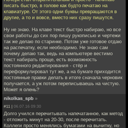
писать быстро, в голове как будто печатаю на
клавиатуре. От этого одни буквы превращаются в
другие, а то и вовсе, вместо них сразу пишутся.
Ну не знаю. На клаве текст быстро набираю, но все
свои работы до сих пор пишу рукописью и чертежи
так же делаю по старинке. Потом уже готовое отдаю
на распечатку, если необходимо. Не знаю сам
почему делаю так, ведь на компьютере вестимо
текст набирать проще, есть возможность
постоянного редактирования - стёр и
переформулировал тут же, а на бумаге приходится
постоянные правки делать в итоге сначала черновик
получается, а уж потом переписываешь на чистую.
Может я олень?
nikolkas_spb
»
#11 |
06.07.16 09:30
Долго учился перечитывать напечатанное, как метод
- отложить минут на 20-30, после перечитать.
Коллеги просто менялись бумагами на вычитку, но