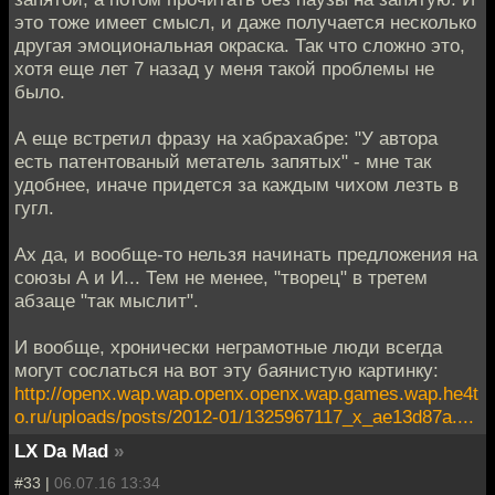
это тоже имеет смысл, и даже получается несколько
другая эмоциональная окраска. Так что сложно это,
хотя еще лет 7 назад у меня такой проблемы не
было.
А еще встретил фразу на хабрахабре: "У автора
есть патентованый метатель запятых" - мне так
удобнее, иначе придется за каждым чихом лезть в
гугл.
Ах да, и вообще-то нельзя начинать предложения на
союзы А и И... Тем не менее, "творец" в третем
абзаце "так мыслит".
И вообще, хронически неграмотные люди всегда
могут сослаться на вот эту баянистую картинку:
http://openx.wap.wap.openx.openx.wap.games.wap.he4t
o.ru/uploads/posts/2012-01/1325967117_x_ae13d87a....
LX Da Mad
»
#33 |
06.07.16 13:34