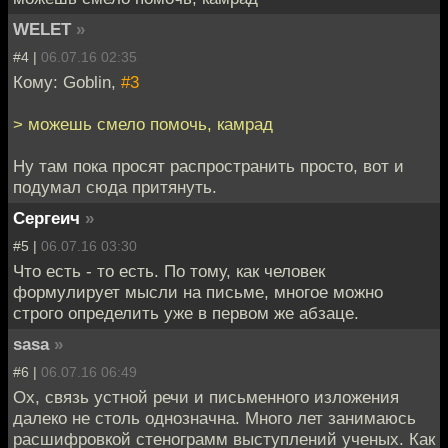
WELET
»
#4 |
06.07.16 02:35
Кому: Goblin,
#3
> можешь смело помочь, камрад
Ну там пока просят распространить просто, вот и
подумал сюда притянуть.
Сергеич
»
#5 |
06.07.16 03:30
Что есть - то есть. По тому, как человек
формулирует мысли на письме, многое можно
строго определить уже в первом же абзаце.
sasa
»
#6 |
06.07.16 06:49
Ох, связь устной речи и письменного изложения
далеко не столь однозначна. Много лет занимаюсь
расшифровкой стенограмм выступлений ученых. Как