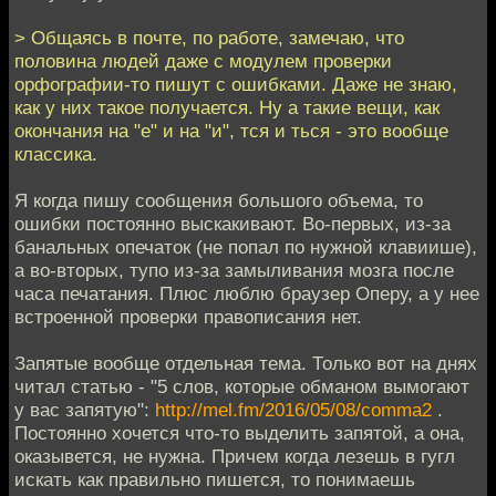
> Общаясь в почте, по работе, замечаю, что
половина людей даже с модулем проверки
орфографии-то пишут с ошибками. Даже не знаю,
как у них такое получается. Ну а такие вещи, как
окончания на "е" и на "и", тся и ться - это вообще
классика.
Я когда пишу сообщения большого объема, то
ошибки постоянно выскакивают. Во-первых, из-за
банальных опечаток (не попал по нужной клавиише),
а во-вторых, тупо из-за замыливания мозга после
часа печатания. Плюс люблю браузер Оперу, а у нее
встроенной проверки правописания нет.
Запятые вообще отдельная тема. Только вот на днях
читал статью - "5 слов, которые обманом вымогают
у вас запятую":
http://mel.fm/2016/05/08/comma2
.
Постоянно хочется что-то выделить запятой, а она,
оказывется, не нужна. Причем когда лезешь в гугл
искать как правильно пишется, то понимаешь