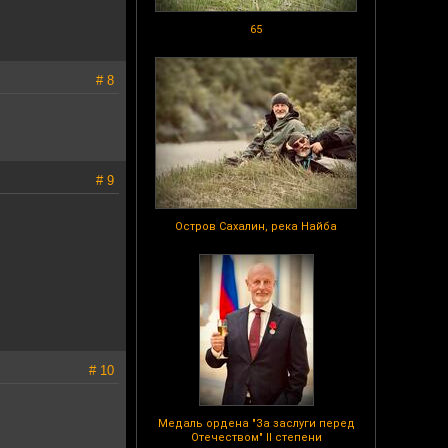
65
# 8
# 9
Остров Сахалин, река Найба
# 10
Медаль ордена "За заслуги перед
Отечеством" II степени