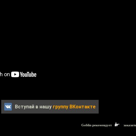
Вступай в нашу
группу ВКонтакте
Goblin рекомендует
заказат