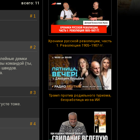
всего: 11
# 1
Хроники русской революции, часть
1: Революция 1905–1907 гг.
# 2
мплейные демки
вы командой (ты,
е шведов.
а.
# 3
Трамп против родильного туризма,
безработица из-за ИИ
густе тоже.
# 4