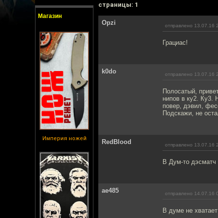
cтраницы: 1
Магазин
Opzi
отправлено 13.07.16 
Грациас!
k0do
отправлено 13.07.16 
Полосатый, привет
нипов в ку2. Ку3
повер, дэвил, фе
Подскажи, не оста
Империя ножей
RedBlood
отправлено 13.07.16 
В Дум-то дэсматч 
ae485
отправлено 14.07.16 
В думе не хватает