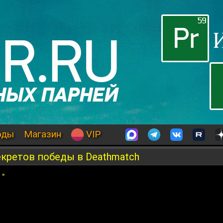
оды
Магазин
VIP
кретов победы в Deathmatch
в
»