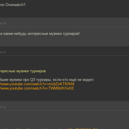
 по Overwatch?
00:07
и какие-нибудь интересные мувики турниров!
18:17
тересные мувики турниров
йшие мувики про Q3 турниры, если кто ещё не видел:
://www.youtube.com/watch?v=msbZoKTKRrM
://www.youtube.com/watch?v=TWM8nfhYeXE
10:11