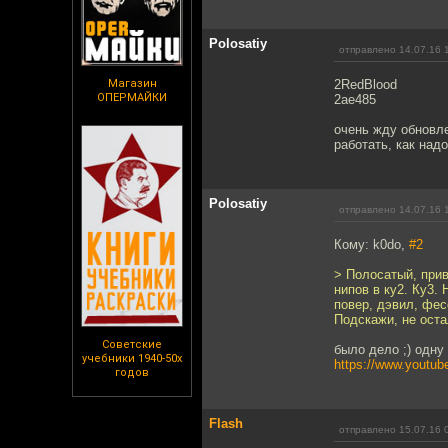
Polosatiy
отправлено 14.07.16 
Магазин
2RedBlood
ОПЕРМАЙКИ
2ae485
очень жду обновле
работать, как над
Polosatiy
отправлено 14.07.16 
Кому: k0do,
#2
> Полосатый, прив
нипов в ку2. Ку3
повер, дэвил, фе
Подскажи, не оста
Советские
было дело ;) одну
учебники 1940-50х
https://www.youtu
годов
Flash
отправлено 15.07.16 