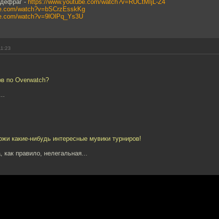
дефраг -
https://www.youtube.com/watch?v=RUCtMIjL-Z4
be.com/watch?v=bSCrzEsskKg
be.com/watch?v=9lOlPq_Ys3U
11:23
ов по Overwatch?
..
ожи какие-нибудь интересные мувики турниров!
, как правило, нелегальная...