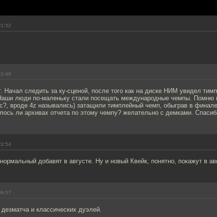
21:52
22:46
. Начал следить за ку-сценой, после того как на диске НИМ увидел ти
. Наши люди по-маленьку стали посещать международные чемпы. Помню 
сс?, вроде 4z назывались) затащили тимплейный чемп, обыграв в финал
лось ли архивах отчета по этому чемпу? желательно с демками. Спасиб
22:54
нормальный добавят в августе. Ну и новый Квейк, понятно, покажут в ав
09:57
 дезматча и классических дуэлей.