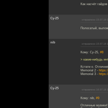
Как насчёт гайдов
Су-25
отправлено 15.07.16 
Полосатый, вылож
nib
отправлено 15.07.16 
Кому: Су-25,
#8
> какие-нибудь ин
Кстати о. Отличне
Memorial 2 -
https
Memorial 3 -
https
Су-25
отправлено 16.07.16 
Кому: nib,
#9
Отличные мувики!