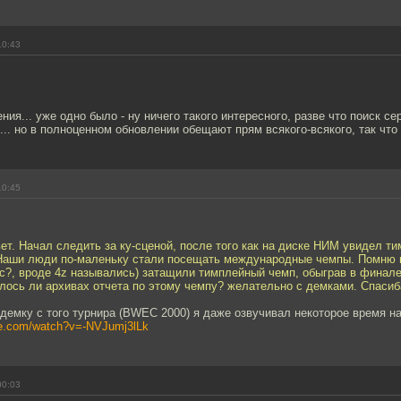
10:43
ния... уже одно было - ну ничего такого интересного, разве что поиск се
о... но в полноценном обновлении обещают прям всякого-всякого, так что
10:45
ет. Начал следить за ку-сценой, после того как на диске НИМ увидел т
. Наши люди по-маленьку стали посещать международные чемпы. Помню 
сс?, вроде 4z назывались) затащили тимплейный чемп, обыграв в финал
лось ли архивах отчета по этому чемпу? желательно с демками. Спасиб
 демку с того турнира (BWEC 2000) я даже озвучивал некоторое время на
be.com/watch?v=-NVJumj3lLk
00:03