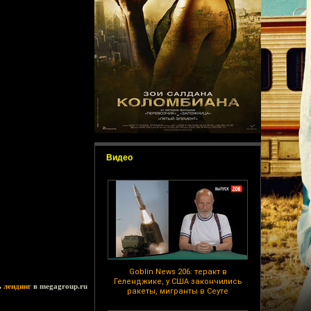
Видео
Goblin News 206: теракт в
Геленджике, у США закончились
ь
лендинг
в megagroup.ru
ракеты, мигранты в Сеуте