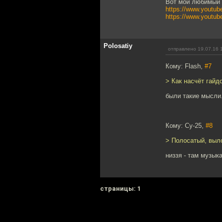
Вот мой любимый 
https://www.youtu
https://www.youtu
Polosatiy
отправлено 19.07.16 
Кому: Flash,
#7
> Как насчёт гайд
были такие мысли.
Кому: Су-25,
#8
> Полосатый, выл
низзя - там музыка
cтраницы: 1