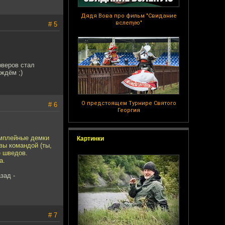
Дядя Вова про фильм "Свидание
вслепую"
# 5
рверов стал
 ждём ;)
О предстоящем Турнире Святого
# 6
Георгия
имплейные демки
Картинки
вы командой (ты,
е шведов.
а.
зад -
# 7