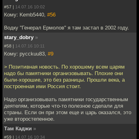
#57 |
14.07.16 10:02
Кому: Kemb5440,
#56
Водку "Генерал Ермолов" я там застал в 2002 году.
stary_dobry
»
#58 |
14.07.16 10:11
Кому: pycckuu83,
#9
> Позитивная новость. По хорошему всем царям
надо бы памятники организовывать. Плохие они
были-хорошие, это без разницы. Прошли века, а
построенная ими Россия стоит.
Надо организовывать памятники государственным
деятелям, которые что-то полезное сделали для
страны. Если он при этом еще и царь оказался, это
уже второстепенное.
Там Каджи
»
#59 |
14.07.16 10:34