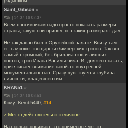
рядышком
Saint_Gibson
»
#15 |
14.07.16 02:37
Всем противникам надо просто показать размеры
страны, какую они принял, и в каких размерах сдал.
Не так давно был в Оружейной палате. Внизу там
есть множество царских/имперских тронов. Так вот
самый скромный, без бриллиантов и лишних
понтов, трон Ивана Васильевича. И, должен сказать,
притягивает внимание какой-то внутренней
монументальностью. Сразу чувствуется глубина
личности, владевшего им.
KRAN51
»
#16 |
14.07.16 03:51
Кому: Kemb5440,
#14
> Место действительно отличное.
На сколько понимаю, это примерное место