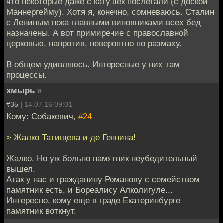
что некоторые даже с катушек послетали (с доской
Маннергейму). Хотя я, конечно, сомневаюсь. Сталин
с Лениным пока главными виновниками всех бед
назначены. А вот примирение с православной
церковью, напротив, невероятно по размаху.
В общем удивляюсь. Интересные у них там
процессы.
хмырь
»
#35 |
14.07.16 09:01
Кому: Собакевич,
#24
> Жалко Татищева и де Геннина!
Жалко. Но уж больно памятник неубедительный
вышел.
Атак у нас и гражданину Романову с семейством
памятник есть, и Бореалису Алколигуле...
Интересно, кому еще в граде Екатеринбурге
памятник воткнут.