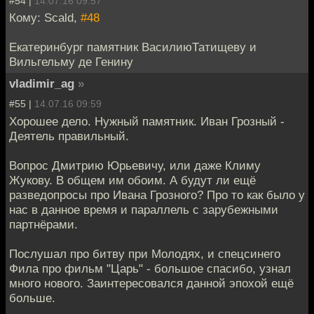
#54 |
14.07.16 09:57
Кому: Scald,
#48
Екатеринбург памятник ВасилиюТатищеву и
Вильгельму де Генину
vladimir_ag
»
#55 |
14.07.16 09:59
Хорошее дело. Нужный памятник. Иван Грозный -
Деятель правильный.
Вопрос Дмитрию Юрьевичу, или даже Климу
Жукову. В общем им обоим. А будут ли ещё
разведопросы про Ивана Грозного? Про то как было у
нас в данное время и параллель с зарубежными
партнёрами.
Послушал про битву при Молодях, и спецсинего
Фила про фильм "Царь" - большое спасибо, узнал
много нового. Заинтересовался данной эпохой ещё
больше.