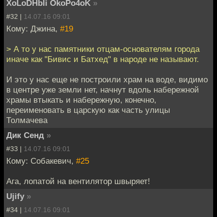
XoLoDHbIi OkoPo4oK
»
#32 |
14.07.16 09:01
Кому: Джина,
#19
> А то у нас памятники отцам-основателям города
иначе как "Бивис и Батхед" в народе не называют.
И это у нас еще не построили храм на воде, видимо
в центре уже земли нет, начнут вдоль набережной
храмы втыкать и набережную, конечно,
переименовать в царскую как часть улицы
Толмачева
Дик Сенд
»
#33 |
14.07.16 09:01
Кому: Собакевич,
#25
Ага, лопатой на вентилятор швыряет!
Ujify
»
#34 |
14.07.16 09:01