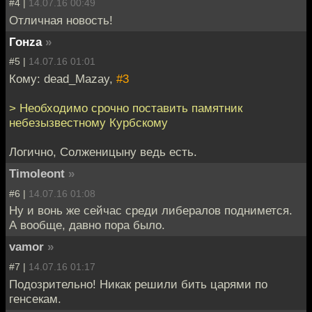
#4 |
14.07.16 00:49
Отличная новость!
Гонzа
»
#5 |
14.07.16 01:01
Кому: dead_Mazay,
#3
> Необходимо срочно поставить памятник
небезызвестному Курбскому
Логично, Солженицыну ведь есть.
Timoleont
»
#6 |
14.07.16 01:08
Ну и вонь же сейчас среди либералов поднимется.
А вообще, давно пора было.
vamor
»
#7 |
14.07.16 01:17
Подозрительно! Никак решили бить царями по
генсекам.