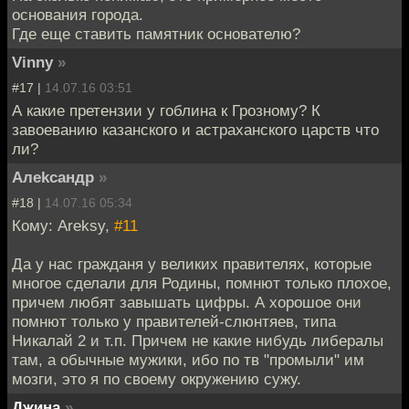
основания города.
Где еще ставить памятник основателю?
Vinny
»
#17 |
14.07.16 03:51
А какие претензии у гоблина к Грозному? К
завоеванию казанского и астраханского царств что
ли?
Алеkсандр
»
#18 |
14.07.16 05:34
Кому: Areksy,
#11
Да у нас гражданя у великих правителях, которые
многое сделали для Родины, помнют только плохое,
причем любят завышать цифры. А хорошое они
помнют только у правителей-слюнтяев, типа
Никалай 2 и т.п. Причем не какие нибудь либералы
там, а обычные мужики, ибо по тв "промыли" им
мозги, это я по своему окружению сужу.
Джина
»