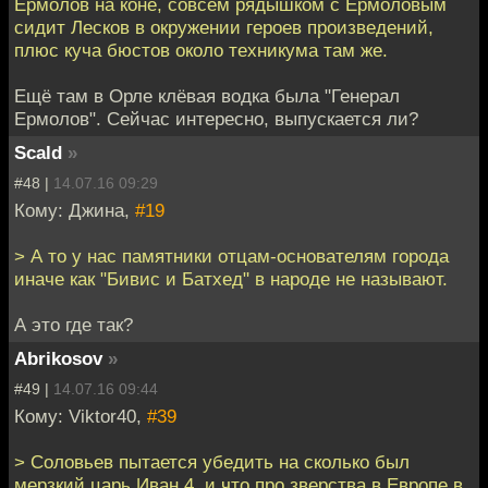
Ермолов на коне, совсем рядышком с Ермоловым
сидит Лесков в окружении героев произведений,
плюс куча бюстов около техникума там же.
Ещё там в Орле клёвая водка была "Генерал
Ермолов". Сейчас интересно, выпускается ли?
Scald
»
#48 |
14.07.16 09:29
Кому: Джина,
#19
> А то у нас памятники отцам-основателям города
иначе как "Бивис и Батхед" в народе не называют.
А это где так?
Abrikosov
»
#49 |
14.07.16 09:44
Кому: Viktor40,
#39
> Соловьев пытается убедить на сколько был
мерзкий царь Иван 4, и что про зверства в Европе в