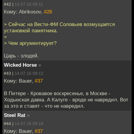
#42 |
14.07.16 09:11
Кому: Abrikosov,
#26
> Сейчас на Вести-ФМ Соловьев возмущается
установкой памятника.
>
> Чем аргументирует?
Царь - злодей.
Wicked Horse
»
#43 |
14.07.16 09:12
Кому: Bauer,
#37
В Питере - Кровавое воскресенье, в Москве -
Ходынская давка. А Калуге - вроде не навредил. Вот
за это и ставят - что не навредил.
Steel Rat
»
#44 |
14.07.16 09:18
Кому: Bauer,
#37