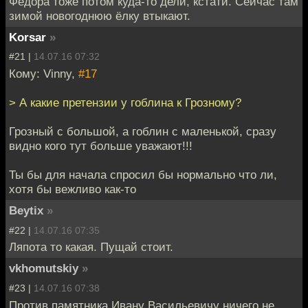
Фёдора тоже потом куда-то дели, кстати. Сейчас там
зимой новогоднюю ёлку втыкают.
Korsar
»
#21 |
14.07.16 07:32
Кому: Vinny,
#17
> А какие претензии у гоблина к Грозному?
Грозный с большой, а гоблин с маленькой, сразу
видно кого тут больше уважают!!!
Ты бы для начала спросил бы нормально что ли,
хотя бы вежливо как-то
Beytix
»
#22 |
14.07.16 07:35
Ляпота то какая. Пущай стоит.
vkhomutskiy
»
#23 |
14.07.16 07:38
Против памятника Ивану Васильевичу ничего не