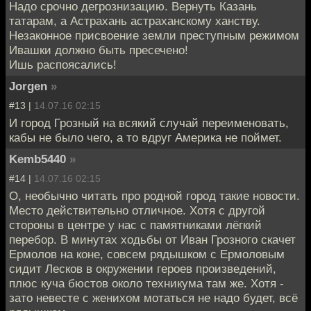
Надо срочно дегрознизацию. Вернуть Казань
татарам, а Астрахань астраханскому ханству.
Незаконное присвоение земли преступным режимом
Ивашки должно быть пресечено!
Ишь распоясались!
Jorgen
»
#13 |
14.07.16 02:15
И город Грозный на всякий случай переименовать,
кабы не было чего, а то вдруг Америка не поймет.
Kemb5440
»
#14 |
14.07.16 02:15
О, необычно читать про родной город такие новости.
Место действительно отличное. Хотя с другой
стороны в центре у нас с памятниками лёгкий
перебор. В минутах ходьбы от Иван Грозного скачет
Ермолов на коне, совсем рядышком с Ермоловым
сидит Лесков в окружении героев произведений,
плюс куча бюстов около техникума там же. Хотя -
зато невесте с женихом мотаться не надо будет, всё