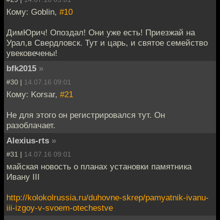
Кому: Goblin,
#10
ДимЮрич! Опоздал! Они уже есть! Приезжай на
Урал,в Свердловск. Тут и царь, и святое семейство
увековечены!
bfk2015
»
#30 |
14.07.16 09:01
Кому: Korsar,
#21
Не для этого он регистрировался тут. Он
разоблачает.
Alexius-rts
»
#31 |
14.07.16 09:01
майская новость о планах установки памятника
Ивану III
http://kolokolrussia.ru/duhovne-skrep/pamyatnik-ivanu-
iii-izgoy-v-svoem-otechestve