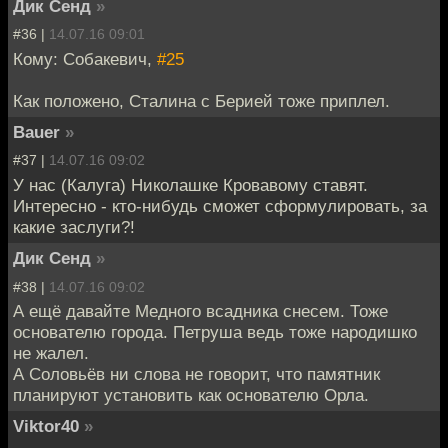
Дик Сенд
»
#36 |
14.07.16 09:01
Кому: Собакевич,
#25
Как положено, Сталина с Берией тоже приплел.
Bauer
»
#37 |
14.07.16 09:02
У нас (Калуга) Николашке Кровавому ставят.
Интересно - кто-нибудь сможет сформулировать, за
какие заслуги?!
Дик Сенд
»
#38 |
14.07.16 09:02
А ещё давайте Медного всадника снесем. Тоже
основателю города. Петруша ведь тоже народишко
не жалел.
А Соловьёв ни слова не говорит, что памятник
планируют установить как основателю Орла.
Viktor40
»