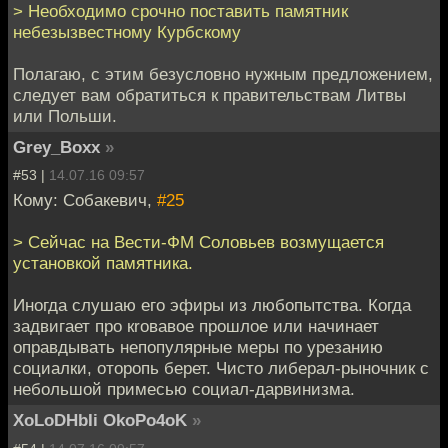
> Необходимо срочно поставить памятник
небезызвестному Курбскому
Полагаю, с этим безусловно нужным предложением,
следует вам обратиться к правительствам Литвы
или Польши.
Grey_Bоxx
»
#53 |
14.07.16 09:57
Кому: Собакевич,
#25
> Сейчас на Вести-ФМ Соловьев возмущается
установкой памятника.
Иногда слушаю его эфиры из любопытства. Когда
задвигает про кrовавое прошлое или начинает
оправдывать непопулярные меры по урезанию
социалки, оторопь берет. Чисто либерал-рыночник с
небольшой примесью социал-дарвинизма.
XoLoDHbIi OkoPo4oK
»