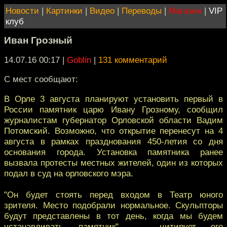
Новости
|
Картинки
|
Видео
|
Переводы
|
Магазин
|
VIP
клуб
Иван Грозный
14.07.16 00:17
|
Goblin
|
131 комментарий
С мест сообщают:
В Орле 3 августа планируют установить первый в
России памятник царю Ивану Грозному, сообщил
журналистам губернатор Орловской области Вадим
Потомский. Возможно, что открытие перенесут на 4
августа в рамках празднования 450-летия со дня
основания города. Установка памятника ранее
вызвала протесты местных жителей, один из которых
подал в суд на орловского мэра.
"Он будет стоять перед входом в Театр юного
зрителя. Место подобрали нормальное. Скульпторы
будут представлены в тот день, когда мы будем
устанавливать памятник", — цитирует его