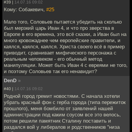
#39 |
14.07.16 09:02
Кому: Собакевич,
#25
Мало того, Соловьев пытается убедить на сколько
был мерзкий царь Иван 4, и что про зверства в
Европе в его времена, это всё сказки, а Иван был на
много кровожаднее чем европейские правители, и
каялся, каялся, каялся. Христа своего всё в пример
приводит, сравнивает мифического персонажа с
реальным человеком - его обычный метод
манипуляции. Может быть Иван 4 с евреями не того,
и поэтому Соловьев так его ненавидит?
DenD
»
#40 |
14.07.16 09:02
Родной город гремит новостями. С начала хотели
убрать красный фон с герба города (типа пережиток
прошлого), меня бомбило от заявлений нашей
администрации под каким соусом все это велось,
потом решили памятник Сталину поставить и
раздался вой у либералов и родственников "низа