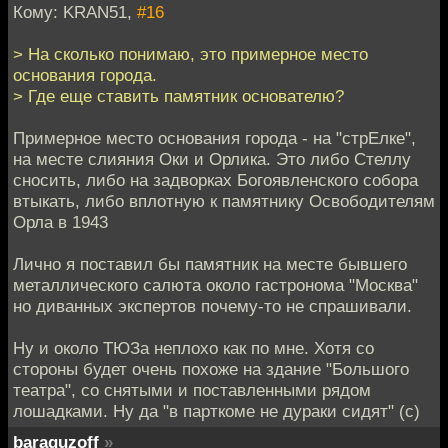
Кому: KRAN51,
#16
> На сколько понимаю, это примерное место
основания города.
> Где еще ставить памятник основателю?
Примерное место основания города - на "стрЕлке",
на месте слияния Оки и Орлика. Это либо Стеллу
сносить, либо на задворках Богоявленского собора
втыкать, либо вплотную к памятнику Освободителям
Орла в 1943
Лично я поставил бы памятник на месте бывшего
металлического салюта около гастронома "Москва"
но диванных экспертов почему-то не спрашивали.
Ну и около ТЮЗа неплохо как по мне. Хотя со
стороны будет очень похоже на здание "Большого
театра", со снятыми и поставленными рядом
лошадками. Ну да "в парткоме не дураки сидят" (с)
baraguzoff
»