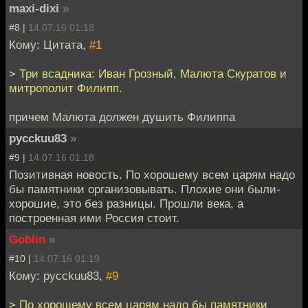
maxi-dixi
»
#8 |
14.07.16 01:18
Кому: Цитата,
#1
> Три всадника: Иван Грозный, Малюта Скуратов и
митрополит Филипп.
причем Малюта должен душить Филиппа
pycckuu83
»
#9 |
14.07.16 01:18
Позитивная новость. По хорошему всем царям надо
бы памятники организовывать. Плохие они были-
хорошие, это без разницы. Прошли века, а
построенная ими Россия стоит.
Goblin
»
#10 |
14.07.16 01:19
Кому: pycckuu83,
#9
> По хорошему всем царям надо бы памятники