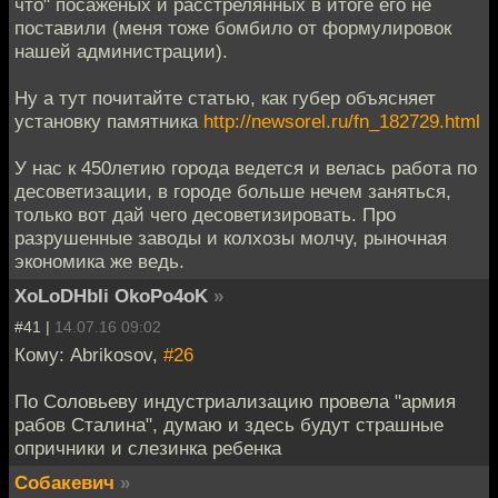
что" посаженых и расстрелянных в итоге его не
поставили (меня тоже бомбило от формулировок
нашей администрации).
Ну а тут почитайте статью, как губер объясняет
установку памятника
http://newsorel.ru/fn_182729.html
У нас к 450летию города ведется и велась работа по
десоветизации, в городе больше нечем заняться,
только вот дай чего десоветизировать. Про
разрушенные заводы и колхозы молчу, рыночная
экономика же ведь.
XoLoDHbIi OkoPo4oK
»
#41 |
14.07.16 09:02
Кому: Abrikosov,
#26
По Соловьеву индустриализацию провела "армия
рабов Сталина", думаю и здесь будут страшные
опричники и слезинка ребенка
Собакевич
»