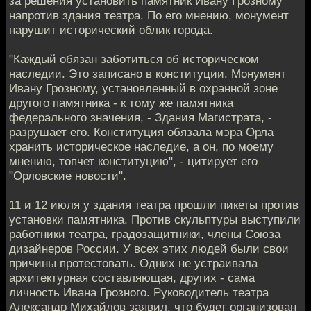
за решения установить памятник Ивану Грозному
напротив здания театра. По его мнению, монумент
нарушит исторический облик города.
"Каждый обязан заботиться об историческом
наследии. Это записано в конституции. Монумент
Ивану Грозному, установленный в охранной зоне
другого памятника - к тому же памятника
федерального значения, - Здания Магистрата, -
разрушает его. Конституция обязала мэра Орла
хранить историческое наследие, а он, по моему
мнению, топчет конституцию", - цитирует его
"Орловские новости".
11 и 12 июля у здания театра прошли пикеты против
установки памятника. Против скульптуры выступили
работники театра, градозащитники, члены Союза
дизайнеров России. У всех этих людей были свои
причины протестовать. Одних не устраивала
архитектурная составляющая, других - сама
личность Ивана Грозного. Руководитель театра
Александр Михайлов заявил, что будет организован