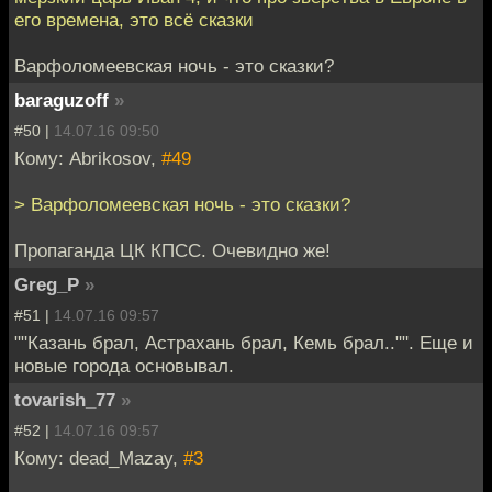
его времена, это всё сказки
Варфоломеевская ночь - это сказки?
baraguzoff
»
#50 |
14.07.16 09:50
Кому: Abrikosov,
#49
> Варфоломеевская ночь - это сказки?
Пропаганда ЦК КПСС. Очевидно же!
Greg_P
»
#51 |
14.07.16 09:57
""Казань брал, Астрахань брал, Кемь брал.."". Еще и
новые города основывал.
tovarish_77
»
#52 |
14.07.16 09:57
Кому: dead_Mazay,
#3