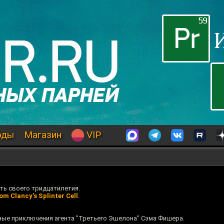
оды
Магазин
VIP
сть своего тридцатилетия.
om Clancy's Splinter Cell
.
ные приключения агента "Третьего Эшелона" Сэма Фишера.