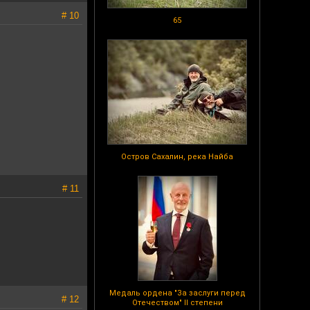
# 10
65
Остров Сахалин, река Найба
# 11
Медаль ордена "За заслуги перед
# 12
Отечеством" II степени