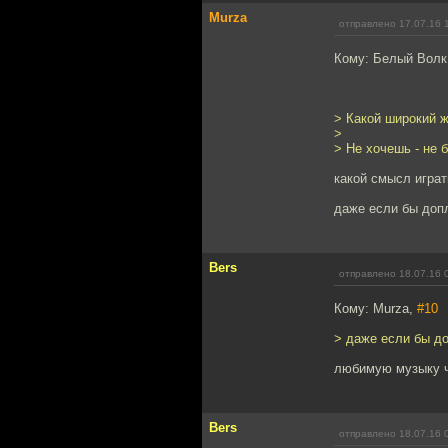
Murza
отправлено 17.07.16 
Кому: Белый Волк
> Какой широкий ж
>
> Не хочешь - не 
какой смысл играть
даже если бы допла
Bers
отправлено 18.07.16 
Кому: Murza,
#10
> даже если бы доп
любимую музыку че
Bers
отправлено 18.07.16 