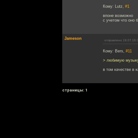
Кому: Lutz,
#1
впоне возможно
с учетом что оно 
Jameson
отправлено 19.07.16 
Кому: Bers,
#11
> любимую музыку
в том качестве в 
cтраницы: 1