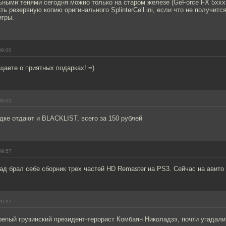
ьными тенями сегодня можно только на старом железе (GeForce FX 5ххх 
ь резервную копию оригинального SplinterCell.ini, если что не получится
игры.
09:00
щаете о приятных подарках! =)
09:01
идке отдают и BLACKLIST, всего за 150 рублей
09:57
ад брал себе сборник трех частей HD Remaster на PS3. Сейчас на авито
20:27
епый грузинский президент-терорист Комбаян Николадзэ, почти угадали