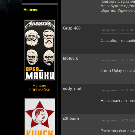
поиграть с правил
Не забудьте сделат
Магазин
обратно. Удачной 
Gruz_468
отправлено 14.07.16 
Спасибо, что сооб
Mofovik
отправлено 14.07.16 
Там в Uplay по ск
Магазин
eddy_mut
ОПЕРМАЙКИ
отправлено 14.07.16 
Несколько лет наз
c2h5ooh
отправлено 14.07.16 
Этож там был свир