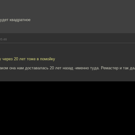
будет квадратное
05:46
 через 20 лет тоже в помойку
каком она нам доставалась 20 лет назад -именно туда. Ремастер и так да