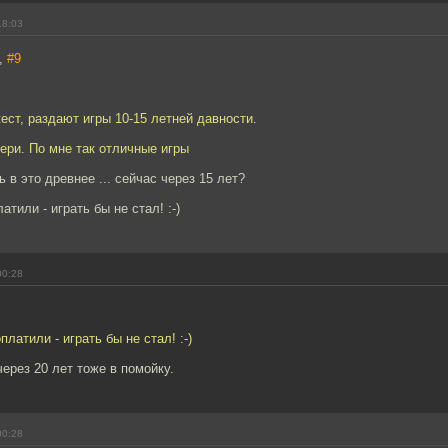
18:03
,
#9
ест, раздают игры 10-15 летней давности.
бери. По мне так отличные игры
 в это древнее ... сейчас через 15 лет?
тили - играть бы не стал! :-)
00:28
латили - играть бы не стал! :-)
рез 20 лет тоже в помойку.
00:28