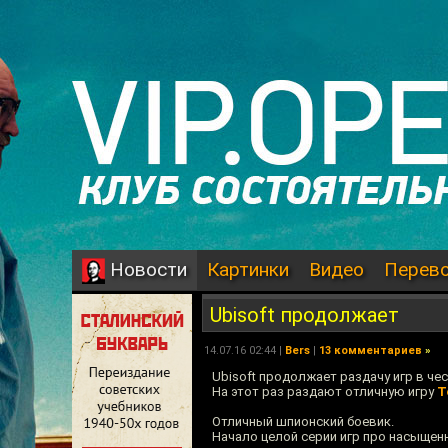
Картинки
Видео
Перев
Новости
Ubisoft продолжает
14.07.16 02:44 |
Bers
|
13 комментариев
»
Ubisoft продолжает раздачу игр в че
На этот раз раздают отличную игру
T
Отличный шпионский боевик.
Начало целой серии игр про насыщен