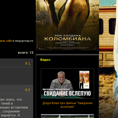
дать сайт
в megagroup.ru
всего: 13
Видео
# 1
# 2
ит знать, что
 теней в
Дядя Вова про фильм "Свидание
вслепую"
в окошко вставляем
 ; сохраняем
е вернётся. А