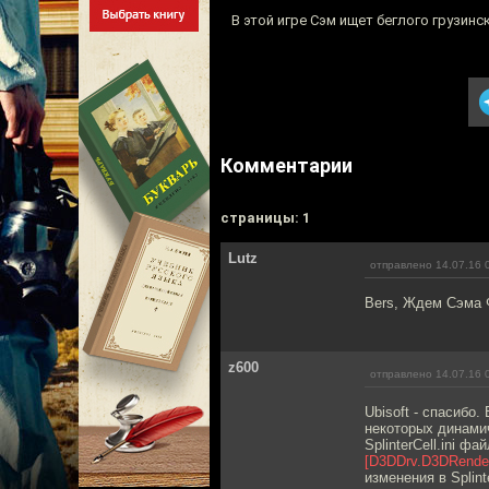
В этой игре Сэм ищет беглого грузин
Комментарии
cтраницы: 1
Lutz
отправлено 14.07.16 
Bers, Ждем Сэма 
z600
отправлено 14.07.16 
Ubisoft - спасибо
некоторых динамич
SplinterCell.ini ф
[D3DDrv.D3DRende
изменения в Splint