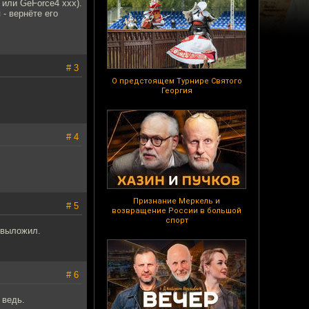
или GeForce4 ххх).
 - вернёте его
# 3
О предстоящем Турнире Святого
Георгия
# 4
Признание Меркель и
# 5
возвращение России в большой
спорт
 выложил.
# 6
 ведь.