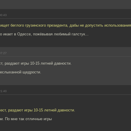
00:43
 ищет беглого грузинского президента, дабы не допустить использовани
о икает в Одессе, пожёвывая любимый галстук...
07:27
т, раздают игры 10-15 летней давности.
неслыханной щедрости.
21:40
ест, раздают игры 10-15 летней давности.
ри. По мне так отличные игры