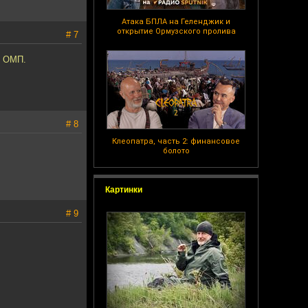
Атака БПЛА на Геленджик и
открытие Ормузского пролива
# 7
я ОМП.
# 8
Клеопатра, часть 2: финансовое
болото
Картинки
# 9