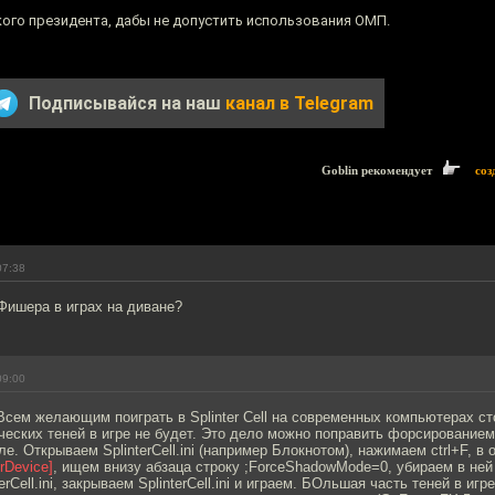
ского президента, дабы не допустить использования ОМП.
Подписывайся на наш
канал в Telegram
Goblin рекомендует
соз
07:38
Фишера в играх на диване?
09:00
. Всем желающим поиграть в Splinter Cell на современных компьютерах сто
еских теней в игре не будет. Это дело можно поправить форсированием
айле. Открываем SplinterCell.ini (например Блокнотом), нажимаем ctrl+F, 
rDevice]
, ищем внизу абзаца строку ;ForceShadowMode=0, убираем в ней
erCell.ini, закрываем SplinterCell.ini и играем. БОльшая часть теней в игр