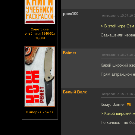
ppex100
отправлено 15.07.16 
> В этой игре Сэм
Советские
учебники 1940-50х
Саакашвили нервн
годов
Baimer
отправлено 15.07.16 
Какой широкий жес
Прям аттракцион 
Белый Волк
отправлено 15.07.16 
Кому: Baimer,
#8
Империя ножей
> Какой широкий ж
Не хочешь - не бе