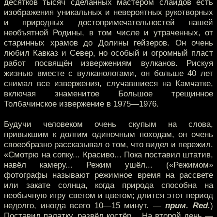
десятков тысяч сделанных мастером слайдов есть
изображения уникальных и невероятных рукотворных
и природных достопримечательностей нашей
необъятной Родины, в том числе и утраченных, от
старинных храмов до Долины гейзеров. Он очень
любил Кавказ и Север, но особый и огромный пласт
работ посвящён извержениям вулканов. Рискуя
жизнью вместе с вулканологами, он больше 40 лет
снимал все извержения, случавшиеся на Камчатке,
включая знаменитое Большое трещинное
Толбачинское извержение в 1975—1976.
Будучи человеком очень скупым на слова,
привыкшим к долгим одиночным походам, он очень
своеобразно рассказывал о том, что видел и пережил.
«Смотрю на сопку... Красиво... Пока поставил штатив,
навёл камеру... Режим ушёл... («Режимом»
фотографы называют режимное время на рассвете
или закате солнца, когда природа способна на
необычную игру светом и цветом; длится этот период
недолго, иногда всего 10—15 минут. —
прим. Red.
)
Поставил палатку, развёл костёр... На второй день —