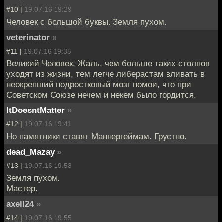
#10 |
19.07.16 19:29
Человек с большой буквы. Земля пухом.
veterinator
»
#11 |
19.07.16 19:35
Великий Человек. Жаль, чем больше таких столпов
уходят из жизни, тем легче либерастам вливать в
неокрепший подростковый мозг помои, что при
Советском Союзе нечем и некем было гордится.
ItDoesntMatter
»
#12 |
19.07.16 19:41
Но памятники ставят Маннергеймам. Грустно.
dead_Mazay
»
#13 |
19.07.16 19:53
Земля пухом.
Мастер.
axell24
»
#14 |
19.07.16 19:55