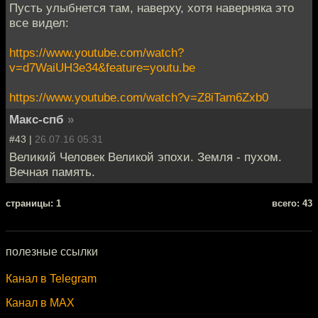
Пусть улыбнется там, наверху, хотя наверняка это
все видел:
https://www.youtube.com/watch?
v=d7WaiUH3e34&feature=youtu.be
https://www.youtube.com/watch?v=Z8iTam6Zxb0
Макс-спб
»
#43 |
26.07.16 05:31
Великий Человек Великой эпохи. Земля - пухом.
Вечная память.
cтраницы: 1
всего: 43
полезные ссылки
Канал в Telegram
Канал в MAX