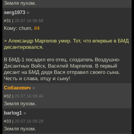
Земля пухом.
serg1973
»
#31 |
20.07.16 06:58
Кому: chum,
#4
> Александр Маргелов умер. Тот, что впервые в БМД
десантировался.
В БМД-1 посадил его отец, создатель Воздушно-
Десантных Войск, Василий Маргелов. В первый
десант на БМД дядя Вася отправил своего сына.
Честь и слава, отцу и сыну!
Собакевич
»
#32 |
20.07.16 08:46
Земля пухом.
barlog1
»
#33 |
20.07.16 09:29
Земля пухом.