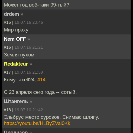
Может год всё-таки 99-тый?
drdem
»
#15 |
19.07.16 20:46
Мир праху
Nem OFF
»
#16 |
19.07.16 21:21
Земля пухом
Redakteur
»
#17 |
19.07.16 21:39
Кому: axell24,
#14
С 23 апреля сего года -- сотый.
Штангель
»
#18 |
19.07.16 21:42
Эльбрус место суровое. Снимаю шляпу.
https://youtu.be/HLByZVai0Kk
Провизор
»