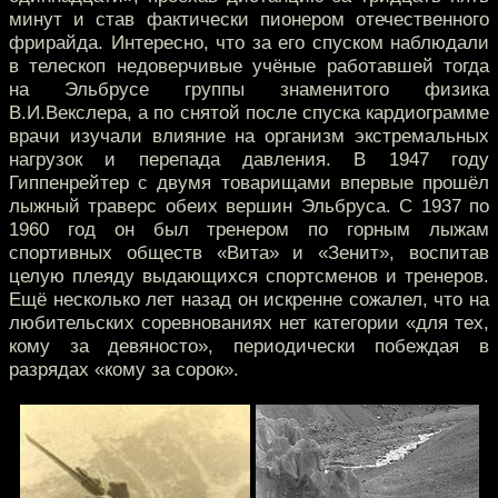
минут и став фактически пионером отечественного
фрирайда. Интересно, что за его спуском наблюдали
в телескоп недоверчивые учёные работавшей тогда
на Эльбрусе группы знаменитого физика
В.И.Векслера, а по снятой после спуска кардиограмме
врачи изучали влияние на организм экстремальных
нагрузок и перепада давления. В 1947 году
Гиппенрейтер с двумя товарищами впервые прошёл
лыжный траверс обеих вершин Эльбруса. С 1937 по
1960 год он был тренером по горным лыжам
спортивных обществ «Вита» и «Зенит», воспитав
целую плеяду выдающихся спортсменов и тренеров.
Ещё несколько лет назад он искренне сожалел, что на
любительских соревнованиях нет категории «для тех,
кому за девяносто», периодически побеждая в
разрядах «кому за сорок».