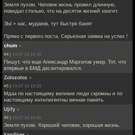
Земля пухом. Человек жизнь прожил длинную,
повидал столько, что на десяток жизней хватит.
ЗЫ > нас, мудаков, тут быстро банят
Прямо с первого поста. Серьезная заявка на успех !
chum
»
#4 |
19.07.16 18:36
Пишут, что еще Александр Маргелов умер. Тот, что
впервые в БМД десантировался.
Zolozoloz
»
#5 |
19.07.16 19:20
Мдаа по настоящему великие люди скромны и по
настоящему интилигентны вечная память
Ujify
»
#6 |
19.07.16 19:20
Земля пухом. Хороший человек, хорошая жизнь.
kandiner
»