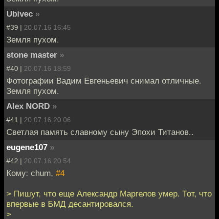
Ubivec
»
#39 |
20.07.16 16:45
Земля пухом.
stone master
»
#40 |
20.07.16 18:59
Фотографии Вадим Евгеньевич снимал отличные.
Земля пухом.
Alex NORD
»
#41 |
20.07.16 20:06
Светлая память славному сыну Эпохи Титанов..
eugene107
»
#42 |
20.07.16 20:54
Кому: chum,
#4
> Пишут, что еще Александр Маргелов умер. Тот, что
впервые в БМД десантировался.
>