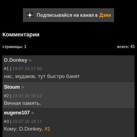
Подписывайся на канал в
Дзен
Комментарии
cтраницы: 1
всего: 43
D.Donkey
»
#1 |
19.07.16 17:50
нас, мудаков, тут быстро банят
Stoum
»
#2 |
19.07.16 18:12
Вечная память.
eugene107
»
#3 |
19.07.16 18:17
Кому: D.Donkey,
#1