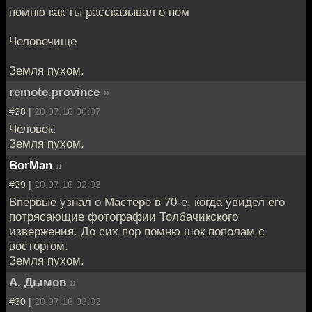
помню как ты рассказывал о нем
Человечище
Земля пухом.
remote.province
»
#28 |
20.07.16 00:07
Человек.
Земля пухом.
BorMan
»
#29 |
20.07.16 02:03
Впервые узнал о Мастере в 70-е, когда увидел его
потрясающие фотографии Толбачикского
извержения. До сих пор помню шок пополам с
восторгом.
Земля пухом.
А. Дымов
»
#30 |
20.07.16 03:02