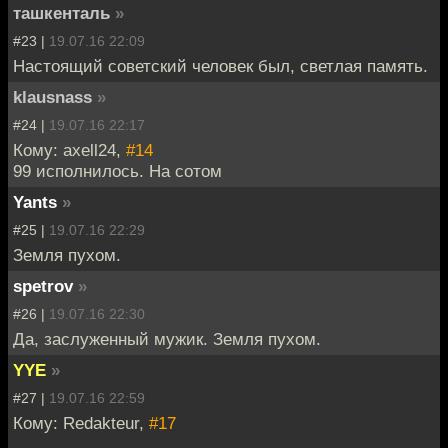
ташкенталь
»
#23 |
19.07.16 22:09
Настоящий советский человек был, светлая память.
klausnass
»
#24 |
19.07.16 22:17
Кому: axell24,
#14
99 исполнилось. На сотом
Yants
»
#25 |
19.07.16 22:29
Земля пухом.
spetrov
»
#26 |
19.07.16 22:30
Да, заслуженный мужик. Земля пухом.
YYE
»
#27 |
19.07.16 22:59
Кому: Redakteur,
#17