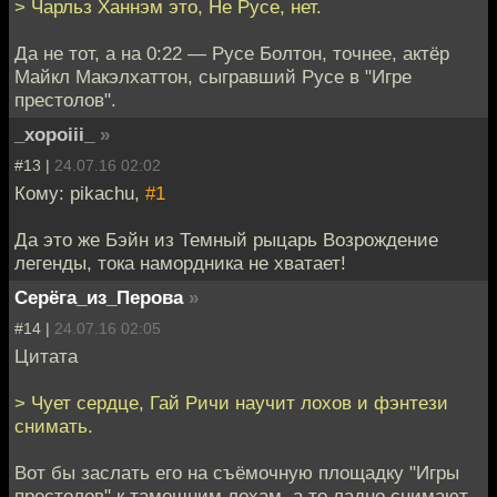
> Чарльз Ханнэм это, Не Русе, нет.
Да не тот, а на 0:22 — Русе Болтон, точнее, актёр
Майкл Макэлхаттон, сыгравший Русе в "Игре
престолов".
_xopoiii_
»
#13 |
24.07.16 02:02
Кому: pikachu,
#1
Да это же Бэйн из Темный рыцарь Возрождение
легенды, тока намордника не хватает!
Серёга_из_Перова
»
#14 |
24.07.16 02:05
Цитата
> Чует сердце, Гай Ричи научит лохов и фэнтези
снимать.
Вот бы заслать его на съёмочную площадку "Игры
престолов" к тамошним лохам, а то ладно снимают