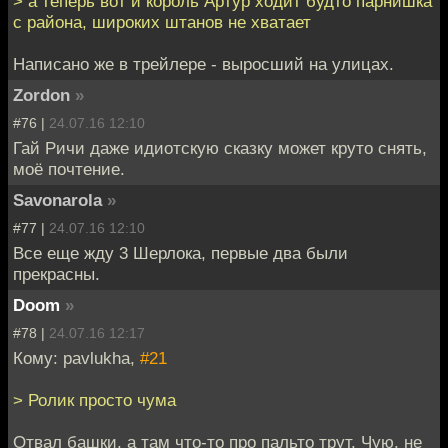
> а теперь вот и король Артур ходит будто парнишка
с района, широких штанов не хватает
Написано же в трейлере - выросший на улицах.
Zordon
»
#76 |
24.07.16 12:10
Гай Ричи даже идиотскую сказку может круто снять,
моё почтение.
Savonarola
»
#77 |
24.07.16 12:10
Все еще жду 3 Шерлока, первые два были
прекрасны.
Doom
»
#78 |
24.07.16 12:17
Кому: pavlukha,
#21
> Ролик просто чума
Отвал башки, а там что-то про пальто трут. Чую, не