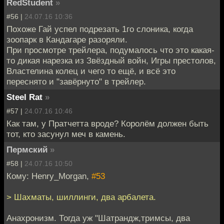
RedStudent
»
#56 |
24.07.16 10:36
Похоже Гай успел подрезать 1го слоника, когда
зоопарк в Кандагаре разоряли.
При просмотре трейлера, подумалось что это какая-
то дикая нарезка из Звёздный войн, Игры престолов,
Властелина колец и чего то ещё, и всё это
переснято и "завёрнуто" в трейлер.
Steel Rat
»
#57 |
24.07.16 10:46
Как там, у Пратчетта вроде? Королём должен быть
тот, кто засунул меч в камень.
Пермский
»
#58 |
24.07.16 10:50
Кому: Henry_Morgan,
#53
> Шахматы, шиллинги, два арбалета.
Анахронизм. Тогда уж "Шатрандж,тримсы, два