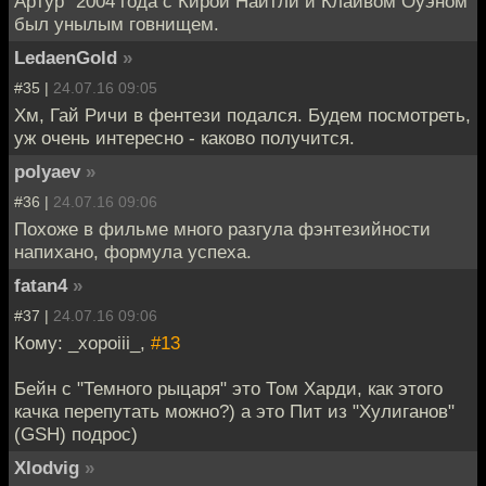
Артур" 2004 года с Кирой Найтли и Клайвом Оуэном
был унылым говнищем.
LedaenGold
»
#35 |
24.07.16 09:05
Хм, Гай Ричи в фентези подался. Будем посмотреть,
уж очень интересно - каково получится.
polyaev
»
#36 |
24.07.16 09:06
Похоже в фильме много разгула фэнтезийности
напихано, формула успеха.
fatan4
»
#37 |
24.07.16 09:06
Кому: _xopoiii_,
#13
Бейн с "Темного рыцаря" это Том Харди, как этого
качка перепутать можно?) а это Пит из "Хулиганов"
(GSH) подрос)
Xlodvig
»