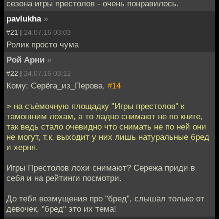
сезона игры престолов - очень понравилось.
pavlukha
»
#21 |
24.07.16 03:03
Ролик просто чума
Рой Арни
»
#22 |
24.07.16 03:12
Кому: Серёга_из_Перова,
#14
> на съёмочную площадку "Игры престолов" к
тамошним лохам, а то ладно снимают не по книге,
так ведь стало очевидно что снимать не по ней они
не могут, т.к. выходит у них лишь натуральные бред
и херня.
Игры Престолов лохи снимают? Сережа приди в
себя и на рейтинги посмотри.
До тебя возмущения про "бред", слышал только от
девочек, "бред" это их тема!