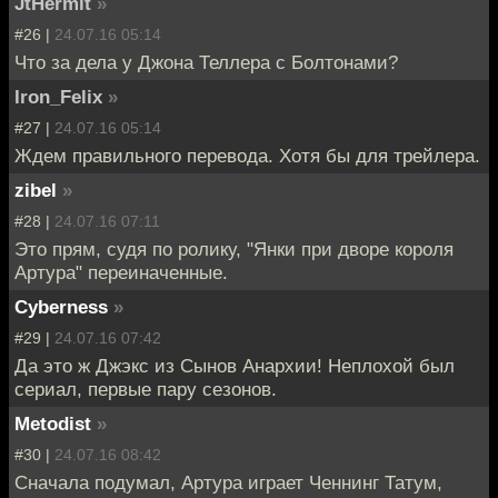
JtHermit
»
#26 |
24.07.16 05:14
Что за дела у Джона Теллера с Болтонами?
Iron_Felix
»
#27 |
24.07.16 05:14
Ждем правильного перевода. Хотя бы для трейлера.
zibel
»
#28 |
24.07.16 07:11
Это прям, судя по ролику, "Янки при дворе короля
Артура" переиначенные.
Cyberness
»
#29 |
24.07.16 07:42
Да это ж Джэкс из Сынов Анархии! Неплохой был
сериал, первые пару сезонов.
Metodist
»
#30 |
24.07.16 08:42
Сначала подумал, Артура играет Ченнинг Татум,