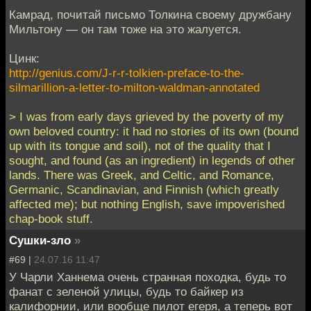
Камрад, почитай письмо Толкина своему дружбану
Мильтону — он там тоже на это жалуется.
Цинк:
http://genius.com/J-r-r-tolkien-preface-to-the-
silmarillion-a-letter-to-milton-waldman-annotated
> I was from early days grieved by the poverty of my
own beloved country: it had no stories of its own (bound
up with its tongue and soil), not of the quality that I
sought, and found (as an ingredient) in legends of other
lands. There was Greek, and Celtic, and Romance,
Germanic, Scandinavian, and Finnish (which greatly
affected me); but nothing English, save impoverished
chap-book stuff.
Сушки-зло
»
#69 |
24.07.16 11:47
У Чарли Ханнема очень странная походка, будь то
фанат с зеленой улицы, будь то байкер из
калифорнии, или вообще пилот егеря, а теперь вот