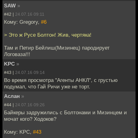
SAW
»
#42 |
24.07.16 09:11
Кому: Gregory,
#6
> Это ж Русе Болтон! Жив, чертяка!
Там и Петир Бейлиш(Мизинец) пародирует
Логоваза!!!
KPC
»
#43 |
24.07.16 09:14
Во время просмотра "Агенты АНКЛ", с грустью
подумал, что Гай Ричи уже не торт.
Аслан
»
#44 |
24.07.16 09:26
Байкеры задружились с Болтонами и Мизинцем и
мочат кого? Ходоков?
Кому: KPC,
#43