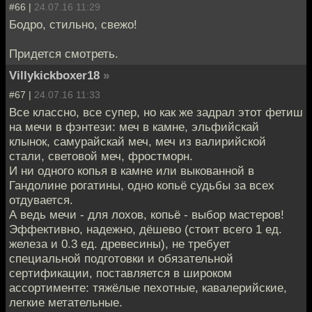
#66 |
24.07.16 11:29
Бодро, стильно, свежо!
Придется смотреть.
Villykickboxer18
»
#67 |
24.07.16 11:33
Все классно, все супер, но как же задрал этот фетиш
на мечи в фэнтези: меч в камне, эльфийскай
клынок, самурайскай меч, меч из валирийской
стали, световой меч, фростморн.
И ни одного копья в камне или выкованной в
Гандолине рогатины, одно копьё судьбы за всех
отдувается.
А ведь мечи - для лохов, копьё - выбор мастеров!
Эффективно, надежно, дёшево (стоит всего 1 ед.
железа и 0.3 ед. древесины), не требует
специальной подготовки и обязательной
сертификации, поставляется в широком
ассортименте: тяжёлые пехотные, кавалерийские,
легкие метательные.