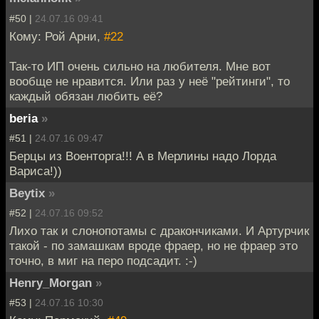
#50 |
24.07.16 09:41
Кому: Рой Арни,
#22
Так-то ИП очень сильно на любителя. Мне вот
вообще не нравится. Или раз у неё "рейтинги", то
каждый обязан любить её?
beria
»
#51 |
24.07.16 09:47
Берцы из Военторга!!! А в Мерлины надо Лорда
Вариса!))
Beytix
»
#52 |
24.07.16 09:52
Лихо так и слонопотамы с дракончиками. И Артурчик
такой - по замашкам вроде фраер, но не фраер это
точно, в миг на перо подсадит. :-)
Henry_Morgan
»
#53 |
24.07.16 10:30