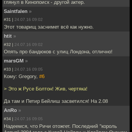
глянул в Кинопоиск - другой актер.
Saintfalen
»
#31 |
24.07.16 09:02
Этот товарищ заснимет всё как нужно.
htit
»
#32 |
24.07.16 09:02
Опять про бандюков с улиц Лондона, отлично!
marsGM
»
#33 |
24.07.16 09:05
Кому: Gregory,
#6
> Это ж Русе Болтон! Жив, чертяка!
Да там и Петир Бейлиш засветился! На 2.08
AnRo
»
#34 |
24.07.16 09:05
Надеемся, что Ричи отожгет. Последний "король