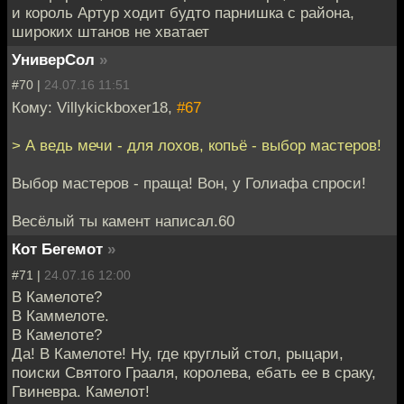
и король Артур ходит будто парнишка с района,
широких штанов не хватает
УниверСол
»
#70 |
24.07.16 11:51
Кому: Villykickboxer18,
#67
> А ведь мечи - для лохов, копьё - выбор мастеров!
Выбор мастеров - праща! Вон, у Голиафа спроси!
Весёлый ты камент написал.60
Кот Бегемот
»
#71 |
24.07.16 12:00
В Камелоте?
В Каммелоте.
В Камелоте?
Да! В Камелоте! Ну, где круглый стол, рыцари,
поиски Святого Грааля, королева, ебать ее в сраку,
Гвиневра. Камелот!