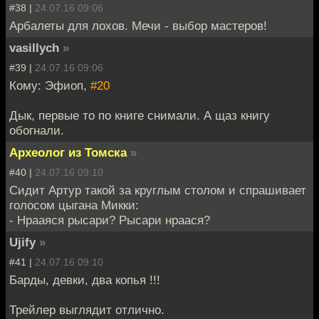
#38 |
24.07.16 09:06
Арбалеты для лохов. Мечи - выбор мастеров!
vasillych
»
#39 |
24.07.16 09:06
Кому: Эфиоп,
#20
Дык, первые то по книге снимали. А щаз книгу
обогнали.
Археолог из Томска
»
#40 |
24.07.16 09:10
Сидит Артур такой за круглым столом и спрашивает
голосом цыгана Микки:
- Нрааяся рысари? Рысари нраася?
Ujify
»
#41 |
24.07.16 09:10
Барды, девки, два копья !!!
Трейлер выглядит отлично.