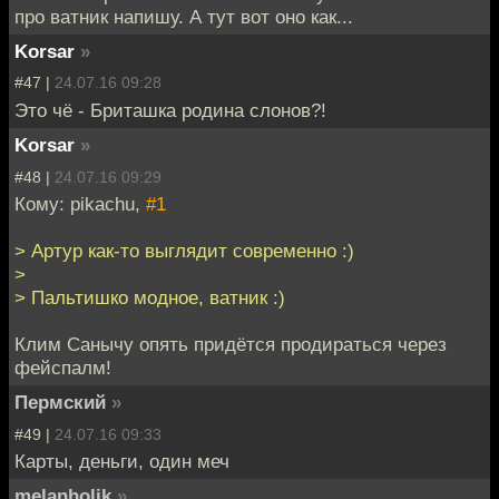
про ватник напишу. А тут вот оно как...
Korsar
»
#47 |
24.07.16 09:28
Это чё - Бриташка родина слонов?!
Korsar
»
#48 |
24.07.16 09:29
Кому: pikachu,
#1
> Артур как-то выглядит современно :)
>
> Пальтишко модное, ватник :)
Клим Санычу опять придётся продираться через
фейспалм!
Пермский
»
#49 |
24.07.16 09:33
Карты, деньги, один меч
melanholik
»