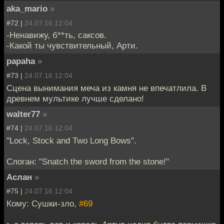
aka_mario
»
#72 |
24.07.16 12:04
-Ненавижу, б**ть, саксов.
-Какой ты чувствительный, Арти.
papaha
»
#73 |
24.07.16 12:04
Сцена вынимания меча из камня не впечатлила. В
древнем мультике лучше сделано!
walter77
»
#74 |
24.07.16 12:04
"Lock, Stock and Two Long Bows".
Слоган: "Snatch the sword from the stone!"
Аслан
»
#75 |
24.07.16 12:04
Кому: Сушки-зло,
#69