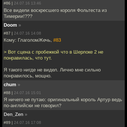
#86 |
24.07.16 13:46
Все видели воскресшего короля Фольтеста из
Тимерии!???
Doom
»
#87 |
24.07.16 14:08
Кому: ГлаголомЖечь,
#83
> Вот сцена с пробежкой что в Шерлоке 2 не
понравилась, что тут.
Я такого нигде не видел. Лично мне сильно
понравилось, мощно.
chum
»
#88 |
24.07.16 15:01
Я ничего не путаю: оригинальный король Артур ведь
по-английски не говорил?
Den_Zen
»
#89 |
24.07.16 17:08