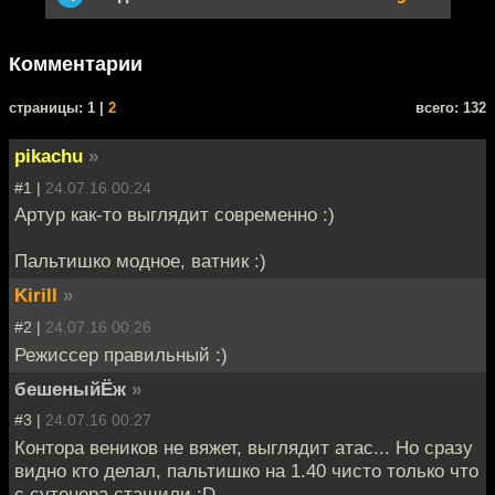
Комментарии
cтраницы: 1 |
2
всего: 132
pikachu
»
#1 |
24.07.16 00:24
Артур как-то выглядит современно :)
Пальтишко модное, ватник :)
Kirill
»
#2 |
24.07.16 00:26
Режиссер правильный :)
бешеныйЁж
»
#3 |
24.07.16 00:27
Контора веников не вяжет, выглядит атас... Но сразу
видно кто делал, пальтишко на 1.40 чисто только что
с сутенера стащили :D