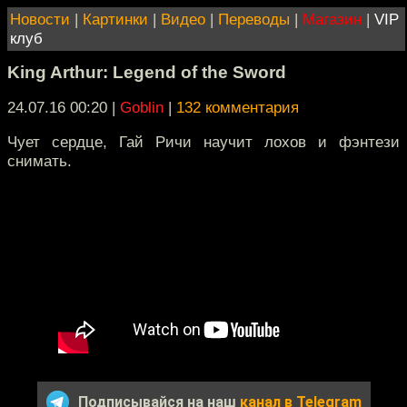
Новости
|
Картинки
|
Видео
|
Переводы
|
Магазин
|
VIP
клуб
King Arthur: Legend of the Sword
24.07.16 00:20
|
Goblin
|
132 комментария
Чует сердце, Гай Ричи научит лохов и фэнтези
снимать.
Подписывайся на наш
канал в Telegram