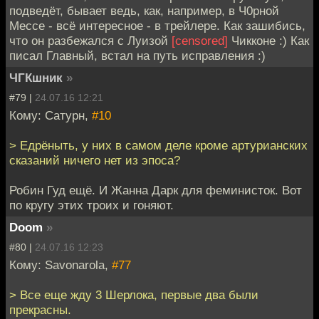
подведёт, бывает ведь, как, например, в Ч0рной
Мессе - всё интересное - в трейлере. Как зашибись,
что он разбежался с Луизой
[censored]
Чикконе :) Как
писал Главный, встал на путь исправления :)
ЧГКшник
»
#79 |
24.07.16 12:21
Кому: Сатурн,
#10
> Едрёныть, у них в самом деле кроме артурианских
сказаний ничего нет из эпоса?
Робин Гуд ещё. И Жанна Дарк для феминисток. Вот
по кругу этих троих и гоняют.
Doom
»
#80 |
24.07.16 12:23
Кому: Savonarola,
#77
> Все еще жду 3 Шерлока, первые два были
прекрасны.