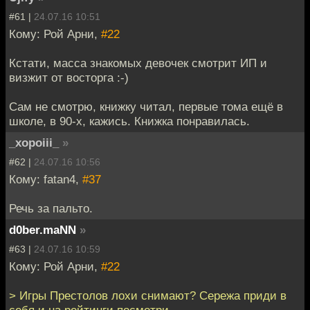
#61 |
24.07.16 10:51
Кому: Рой Арни,
#22
Кстати, масса знакомых девочек смотрит ИП и
визжит от восторга :-)
Сам не смотрю, книжку читал, первые тома ещё в
школе, в 90-х, кажись. Книжка понравилась.
_xopoiii_
»
#62 |
24.07.16 10:56
Кому: fatan4,
#37
Речь за пальто.
d0ber.maNN
»
#63 |
24.07.16 10:59
Кому: Рой Арни,
#22
> Игры Престолов лохи снимают? Сережа приди в
себя и на рейтинги посмотри.