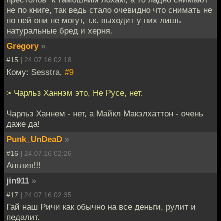
не по книге, так ведь стало очевидно что снимать не
по ней они не могут, т.к. выходит у них лишь
натуральные бред и херня.
Gregory
»
#15 |
24.07.16 02:18
Кому: Sesstra,
#9
> Чарльз Ханнэм это, Не Русе, нет.
Чарльз Ханнем - нет, а Майкл Макэлхаттон - очень
даже да!
Punk_UnDeaD
»
#16 |
24.07.16 02:26
Англия!!!
jin911
»
#17 |
24.07.16 02:35
Гай наш Ричи как обычно на все деньги, рулит и
педалит.