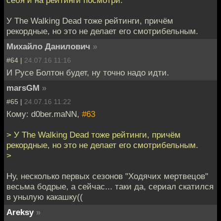
У The Walking Dead тоже рейтинги, причём
рекордные, но это не делает его смотрибельным.
Михайло Данилович
»
#64 |
24.07.16 11:16
И Русе Болтон будет, ну точно надо идти.
marsGM
»
#65 |
24.07.16 11:22
Кому: d0ber.maNN,
#63
> У The Walking Dead тоже рейтинги, причём
рекордные, но это не делает его смотрибельным.
>
Ну, несколько первых сезонов "Ходячих мертвецов"
весьма бодрые, а сейчас... таки да, сериал скатился
в унылую какашку((
Areksy
»