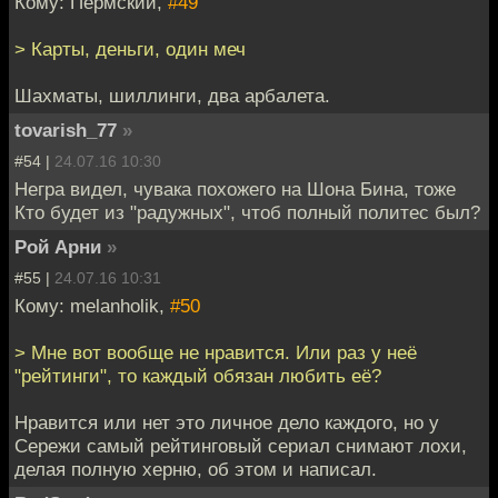
Кому: Пермский,
#49
> Карты, деньги, один меч
Шахматы, шиллинги, два арбалета.
tovarish_77
»
#54 |
24.07.16 10:30
Негра видел, чувака похожего на Шона Бина, тоже
Кто будет из "радужных", чтоб полный политес был?
Рой Арни
»
#55 |
24.07.16 10:31
Кому: melanholik,
#50
> Мне вот вообще не нравится. Или раз у неё
"рейтинги", то каждый обязан любить её?
Нравится или нет это личное дело каждого, но у
Сережи самый рейтинговый сериал снимают лохи,
делая полную херню, об этом и написал.