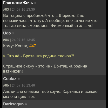
ГлаголомЖечь
»
#83 |
24.07.16 13:39
Вот сцена с пробежкой что в Шерлоке 2 не
понравилась, что тут. А вообще, впечатление что
только лица сменились. Фирменный стиль, чо!
Udo
»
#84 |
24.07.16 13:45
Кому: Korsar,
#47
> Это чё - Бриташка родина слонов?!
Страшное скажу - это чё - Бриташка родина
ватников?!
Coolaz
»
#85 |
24.07.16 13:46
Англичане снимают всё круче. Картинка и всякие
мелочи цепляют.
Darksegun
»