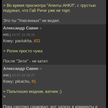
> Во время просмотра "Агенты АНКЛ", с грустью
подумал, что Гай Ричи уже не торт.
Это ты "Унесенных" не видел.
Александр Савин
»
#45 |
24.07.16 09:26
Кому: pavlukha,
#21
> Ролик просто чума
После "Зити" - не катит.
Александр Савин
»
#46 |
24.07.16 09:27
Кому: pikachu,
#1
> Пальтишко модное, ватник :)
>
Пока смотрел смаковал: вот залезу в комменты и