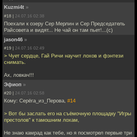
Kuzmi4t
»
#18 |
24.07.16 02:38
Поехали к озеру Сер Мерлин и Сер Председатель
Райсовета и видят... Не чай он там пьет!...(с)
jason46
»
#19 |
24.07.16 02:49
> Чует сердце, Гай Ричи научит лохов и фэнтези
снимать.
Ах, ловкач!!!
Эфиоп
»
#20 |
24.07.16 02:58
Кому: Серёга_из_Перова,
#14
> Вот бы заслать его на съёмочную площадку "Игры
престолов" к тамошним лохам,
Не знаю камрад как тебе, но я посмотрел первые три