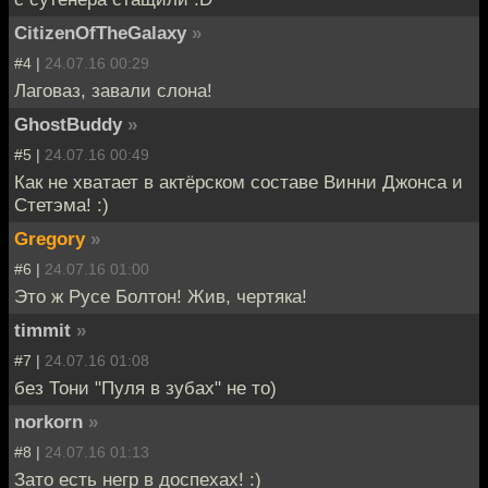
CitizenOfTheGalaxy
»
#4 |
24.07.16 00:29
Лаговаз, завали слона!
GhostBuddy
»
#5 |
24.07.16 00:49
Как не хватает в актёрском составе Винни Джонса и
Стетэма! :)
Gregory
»
#6 |
24.07.16 01:00
Это ж Русе Болтон! Жив, чертяка!
timmit
»
#7 |
24.07.16 01:08
без Тони "Пуля в зубах" не то)
norkorn
»
#8 |
24.07.16 01:13
Зато есть негр в доспехах! :)