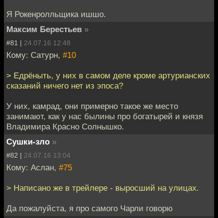
Я Рокенролльщика ишшо.
Максим Берестьев
»
#81 |
24.07.16 12:48
Кому: Сатурн,
#10
> Едрёныть, у них в самом деле кроме артурианских
сказаний ничего нет из эпоса?
У них, камрад, они примерно такое же место
занимают, как у нас былины про богатырей и князя
Владимира Красно Солнышко.
Сушки-зло
»
#82 |
24.07.16 13:04
Кому: Аслан,
#75
> Написано же в трейлере - выросший на улицах.
Да пожалуйста, я про самого Чарли говорю