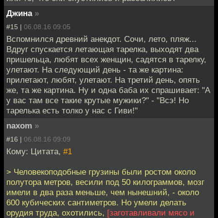
Джина
»
#15 |
06.08.16 09:05
Вспомнился древний анекдот. Сочи, лето, пляж...
Вдруг спускается летающая тарелка, выходят два
пришельца, любят всех женщин, садятся в тарелку,
улетают. На следующий день - та же картина:
прилетают, любят, улетают. На третий день, опять
же, та же картина. Ну и одна баба их спрашивает: "А
у вас там все такие крутые мужики?" - "Всэ! Но
тарелька есть толко у нас с Гиви!"
naxom
»
#16 |
06.08.16 09:09
Кому: Цитата,
#1
> Человекоподобные грузины были ростом около
полутора метров, весили под 50 килограммов, мозг
имели в два раза меньше, чем нынешний, - около
600 кубических сантиметров. Но умели делать
орудия труда, охотились,
[заготавливали мясо и