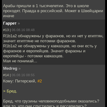
Арабы пришли в 1 тысячелетии. Это в школе
проходят. Правда в российской. Может в Швейцарии
иначе
Гаррет
»
#13 |
06.08.16 08:48
R1b1a2 обнаружены у фараонов, но их нет у египтян,
значит египтяне не потомки фараонов.
R1b1a2 не обнаружены у кавказцев, но они есть у
фараонов и европейцев. Значит фараоны и
европейцы - потомки кавказцев.
Мая не понимай...
Medreg
»
#14 |
06.08.16 08:55
Кому: Питерский,
#2
> Бред.
Бред, что грузины человекоподобными оказались?
или то, что они спустились и расселились?