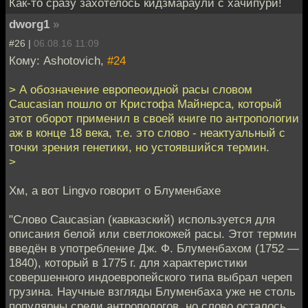
Как-то сразу захотелось кидзмараули с хачипури!
dworg1
»
#26 |
06.08.16 11:09
Кому: Ashotovich,
#24
> А обозначение европеоидной расы словом
Caucasian пошло от Кристофа Майнерса, который
этот оборот применил в своей книге по антропологии
аж в конце 18 века, т.е. это слово - неактуальный с
точки зрения генетики, но устоявшийся термин.
>
Хм, а вот Lingvo говорит о Блуменбахе
"Слово Caucasian (кавказский) используется для
описания белой или светлокожей расы. Этот термин
введён в употребление Дж. Ф. Блуменбахом (1752 —
1840), который в 1775 г. для характеристики
совершенного индоевропейского типа выбрал череп
грузина. Научные взгляды Блуменбаха уже не столь
популярны среди антропологов, но слово осталось.