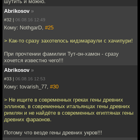
шутить и можно.
Abrikosov
»
#32 |
06.08.16 12:49
Кому: NothgarD,
#25
> Как-то сразу захотелось кидзмараули с хачипури!
При прочтении фамилии Тут-он-хамон - сразу
хочется известно чего!!!
Abrikosov
»
#33 |
06.08.16 12:53
Кому: tovarish_77,
#30
> Не ищите в современных греках гены древних
эллинов, в современных итальянцах гены древних
римлян и не найдёте в современных египтянах гены
древних фараонов.
Потому что везде гены древних укров!!!