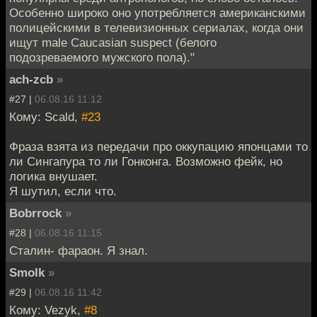
Особенно широко оно употребляется американскими
полицейскими в телевизионных сериалах, когда они
ищут male Caucasian suspect (белого
подозреваемого мужского пола)."
ach-zcb
»
#27 |
06.08.16 11:12
Кому: Scald,
#23
Фраза взята из передачи про оккупацию японцами то
ли Сингапура то ли Гонконга. Возможно фейк, но
логика внушает.
Я шутил, если что.
Bobrrock
»
#28 |
06.08.16 11:15
Сталин- фараон. Я знал.
Smolk
»
#29 |
06.08.16 11:42
Кому: Vezyk,
#8