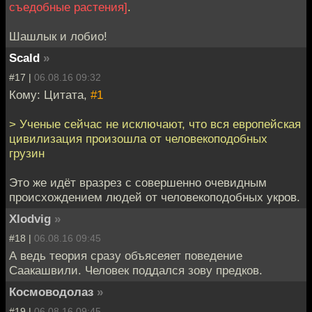
съедобные растения]
.
Шашлык и лобио!
Scald
»
#17 |
06.08.16 09:32
Кому: Цитата,
#1
> Ученые сейчас не исключают, что вся европейская
цивилизация произошла от человекоподобных
грузин
Это же идёт вразрез с совершенно очевидным
происхождением людей от человекоподобных укров.
Xlodvig
»
#18 |
06.08.16 09:45
А ведь теория сразу объясеяет поведение
Саакашвили. Человек поддался зову предков.
Космоводолаз
»
#19 |
06.08.16 09:45