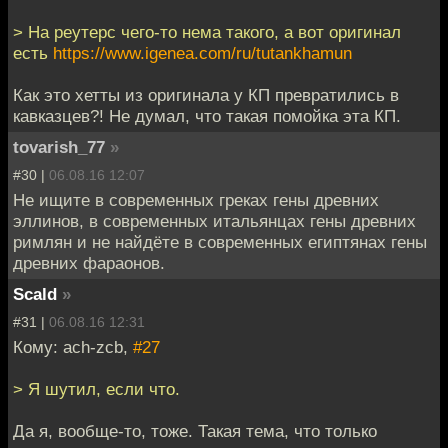
> На реутерс чего-то нема такого, а вот оригинал
есть
https://www.igenea.com/ru/tutankhamun
Как это хетты из оригинала у КП превратились в
кавказцев?! Не думал, что такая помойка эта КП.
tovarish_77
»
#30 |
06.08.16 12:07
Не ищите в современных греках гены древних
эллинов, в современных итальянцах гены древних
римлян и не найдёте в современных египтянах гены
древних фараонов.
Scald
»
#31 |
06.08.16 12:31
Кому: ach-zcb,
#27
> Я шутил, если что.
Да я, вообще-то, тоже. Такая тема, что только