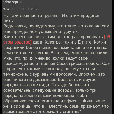
visarga
»
#34 |
06.08.16 13:15
Ну таки древние те грузины. И с этим придется
жить.
Ведь колхи, по-видимому, египтяне: я это понял сам
ещё прежде, чем услышал от других.
Заинтересовавшись этим, я стал расспрашивать
[об
этом родстве]
как в Колхиде, так и в Египте. Колхи
сохранили более ясные воспоминания о египтянах,
чем египтяне о колхах. Впрочем, египтяне говорили
мне, что, по их мнению, колхи ведут своё
происхождение от воинов Сесострисова войска. Сам
я пришел к такому же выводу, потому что они
темнокожие, с курчавыми волосами. Впрочем, это
ещё ничего не доказывает. Ведь есть и другие
народы такого же вида. Гораздо более зато
основательны следующие доводы. Только три
народа на земле искони подвергают себя
обрезанию: колхи, египтяне и эфиопы. Финикияне
же и сирийцы, что в Палестине, сами признают, что
заимствовали этот обычай у египтян."