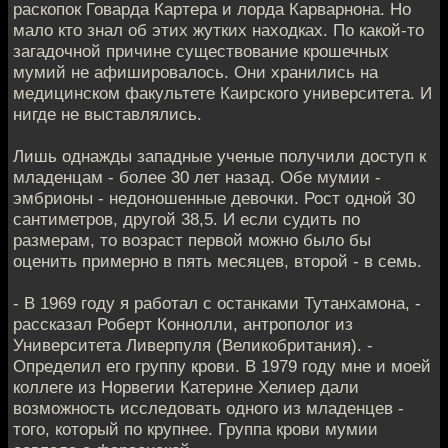
раскопок Говарда Картера и лорда Карварнона. Но
мало кто знал об этих жутких находках. По какой-то
загадочной причине существование крошечных
мумий не афишировалось. Они хранились на
медицинском факультете Каирского университета. И
нигде не выставлялись.
Лишь однажды западные ученые получили доступ к
младенцам - более 30 лет назад. Обе мумии -
эмбрионы - недоношенные девочки. Рост одной 30
сантиметров, другой 38,5. И если судить по
размерам, то возраст первой можно было бы
оценить примерно в пять месяцев, второй - в семь.
- В 1969 году я работал с останками Тутанхамона, -
рассказал Роберт Коннолли, антрополог из
Университета Ливерпуля (Великобритания). -
Определил его группу крови. В 1979 году мне и моей
коллеге из Норвегии Катерине Хелиер дали
возможность исследовать одного из младенцев -
того, который по крупнее. Группа крови мумии