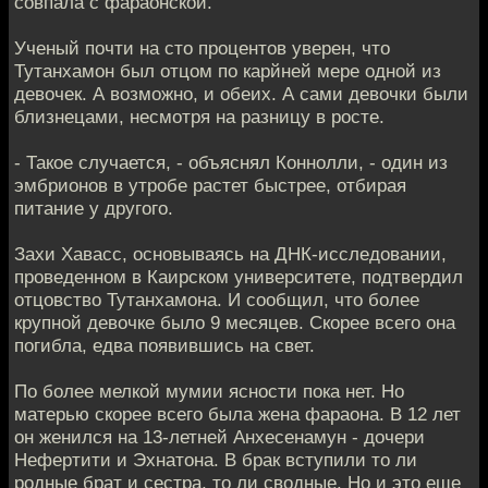
совпала с фараонской.
Ученый почти на сто процентов уверен, что
Тутанхамон был отцом по карйней мере одной из
девочек. А возможно, и обеих. А сами девочки были
близнецами, несмотря на разницу в росте.
- Такое случается, - объяснял Коннолли, - один из
эмбрионов в утробе растет быстрее, отбирая
питание у другого.
Захи Хавасс, основываясь на ДНК-исследовании,
проведенном в Каирском университете, подтвердил
отцовство Тутанхамона. И сообщил, что более
крупной девочке было 9 месяцев. Скорее всего она
погибла, едва появившись на свет.
По более мелкой мумии ясности пока нет. Но
матерью скорее всего была жена фараона. В 12 лет
он женился на 13-летней Анхесенамун - дочери
Нефертити и Эхнатона. В брак вступили то ли
родные брат и сестра, то ли сводные. Но и это еще