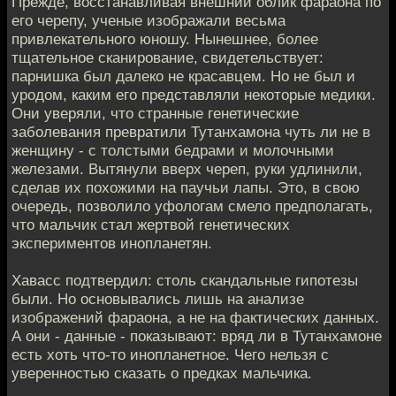
Прежде, восстанавливая внешний облик фараона по
его черепу, ученые изображали весьма
привлекательного юношу. Нынешнее, более
тщательное сканирование, свидетельствует:
парнишка был далеко не красавцем. Но не был и
уродом, каким его представляли некоторые медики.
Они уверяли, что странные генетические
заболевания превратили Тутанхамона чуть ли не в
женщину - с толстыми бедрами и молочными
железами. Вытянули вверх череп, руки удлинили,
сделав их похожими на паучьи лапы. Это, в свою
очередь, позволило уфологам смело предполагать,
что мальчик стал жертвой генетических
экспериментов инопланетян.
Хавасс подтвердил: столь скандальные гипотезы
были. Но основывались лишь на анализе
изображений фараона, а не на фактических данных.
А они - данные - показывают: вряд ли в Тутанхамоне
есть хоть что-то инопланетное. Чего нельзя с
уверенностью сказать о предках мальчика.