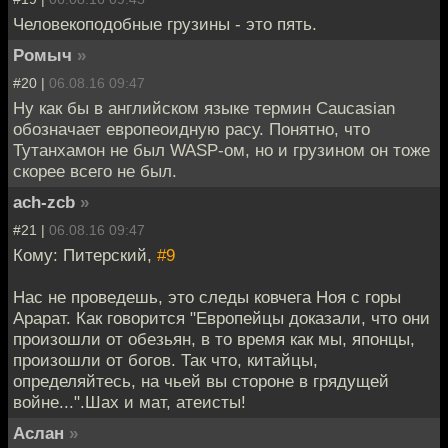
Человекоподобные грузины - это пять.
Ромыч
»
#20 |
06.08.16 09:47
Ну как бы в английском языке термин Caucasian
обозначает европеоидную расу. Понятно, что
Тутанхамон не был WASP-ом, но и грузином он тоже
скорее всего не был.
ach-zcb
»
#21 |
06.08.16 09:47
Кому: Питерский,
#9
Нас не проведешь, это следы ковчега Ноя с горы
Арарат. Как говорится "Европейцы доказали, что они
произошли от обезьян, в то время как мы, японцы,
произошли от богов. Так что, китайцы,
определяйтесь, на чьей вы стороне в грядущей
войне...".Шах и мат, атеисты!
Аслан
»