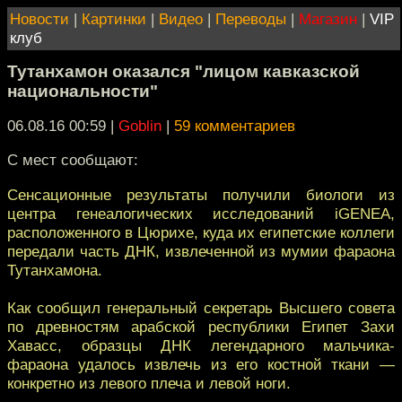
Новости
|
Картинки
|
Видео
|
Переводы
|
Магазин
|
VIP
клуб
Тутанхамон оказался "лицом кавказской
национальности"
06.08.16 00:59
|
Goblin
|
59 комментариев
С мест сообщают:
Сенсационные результаты получили биологи из
центра генеалогических исследований iGENEA,
расположенного в Цюрихе, куда их египетские коллеги
передали часть ДНК, извлеченной из мумии фараона
Тутанхамона.
Как сообщил генеральный секретарь Высшего совета
по древностям арабской республики Египет Захи
Хавасс, образцы ДНК легендарного мальчика-
фараона удалось извлечь из его костной ткани —
конкретно из левого плеча и левой ноги.