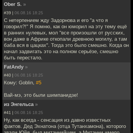
Ober S.
»
#39 |
06.08.16 18:25
С нетерпением жду Задорнова и его "а что я
говорил?!" Я помню, как он юморил на эту тему ещё
в ранних нулевых, мол "все произошли от русских,
вон даже в Африке откопали древнюю могилу, а там
баба вся в цацках". Тогда это было смешно. Когда он
начал задвигать это на полном серьёзе, смешно
быть перестало.
FatAndy
»
#40 |
06.08.16 18:25
Кому: Goblin,
#5
Вай-мэ, это были шимпанидзе!
из Энгельса
»
#41 |
06.08.16 18:25
Ну, как всегда - сенсация из давно известных
фактов. Дед Эхнатона (отца Тутанхамона), которого
звали Юйя, был митаннийцем, а Митанни имело