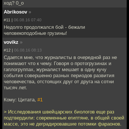
ход? 0_о
Abrikosov
»
#11 |
06.08.16 07:40
Недолго продолжался бой - бежали
человекоподобные грузины!
vovikz
»
#12 |
06.08.16 08:13
Сдается мне, что журналисты в очередной раз не
понимают что к чему. Говоря о протогрузинах и
гаплогруппах, журналист мешает в одну кучу
события совершенно разных периодов развития
человечества, отстоящих друг от друга на сотни
тысяч лет.
Кому: Цитата,
#1
> Исследования швейцарских биологов еще раз
подтвердили: современные египтяне, в общей своей
массе, это не деградировавшие потомки фараонов.