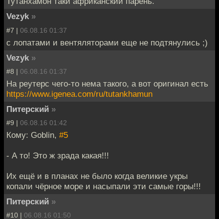
Тутанхамон таки африканский парень.
Vezyk
»
#7 |
06.08.16 01:37
с лопатами и вентяляторами еще не подтянулись ;)
Vezyk
»
#8 |
06.08.16 01:37
На реутерс чего-то нема такого, а вот оригинал есть
https://www.igenea.com/ru/tutankhamun
Питерский
»
#9 |
06.08.16 01:42
Кому: Goblin,
#5
- А то! Это ж зрада какая!!!
Их ещё и в планах не было когда великие укры
копали чёрное море и насыпали эти самые горы!!!
Питерский
»
#10 |
06.08.16 01:50