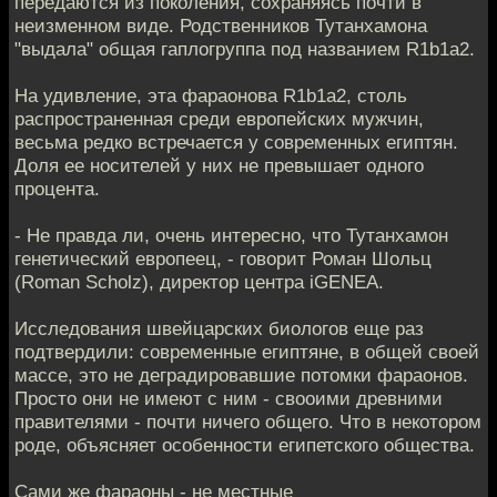
передаются из поколения, сохраняясь почти в
неизменном виде. Родственников Тутанхамона
"выдала" общая гаплогруппа под названием R1b1a2.
На удивление, эта фараонова R1b1a2, столь
распространенная среди европейских мужчин,
весьма редко встречается у современных египтян.
Доля ее носителей у них не превышает одного
процента.
- Не правда ли, очень интересно, что Тутанхамон
генетический европеец, - говорит Роман Шольц
(Roman Scholz), директор центра iGENEA.
Исследования швейцарских биологов еще раз
подтвердили: современные египтяне, в общей своей
массе, это не деградировавшие потомки фараонов.
Просто они не имеют с ним - свооими древними
правителями - почти ничего общего. Что в некотором
роде, объясняет особенности египетского общества.
Сами же фараоны - не местные