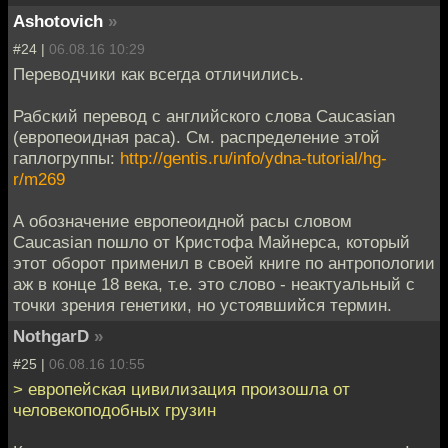
Ashotovich
»
#24 |
06.08.16 10:29
Переводчики как всегда отличились.
Рабский перевод с английского слова Caucasian
(европеоидная раса). См. распределение этой
гаплогруппы:
http://gentis.ru/info/ydna-tutorial/hg-
r/m269
А обозначение европеоидной расы словом
Caucasian пошло от Кристофа Майнерса, который
этот оборот применил в своей книге по антропологии
аж в конце 18 века, т.е. это слово - неактуальный с
точки зрения генетики, но устоявшийся термин.
NothgarD
»
#25 |
06.08.16 10:55
> европейская цивилизация произошла от
человекоподобных грузин