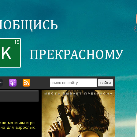
е по мотивам игры
ино для взрослых.