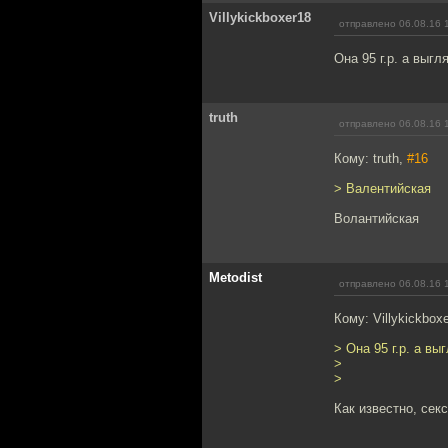
Villykickboxer18
отправлено 06.08.16 
Она 95 г.р. а выгля
truth
отправлено 06.08.16 
Кому: truth,
#16
> Валентийская
Волантийская
Metodist
отправлено 06.08.16 
Кому: Villykickbox
> Она 95 г.р. а выг
>
>
Как известно, сек