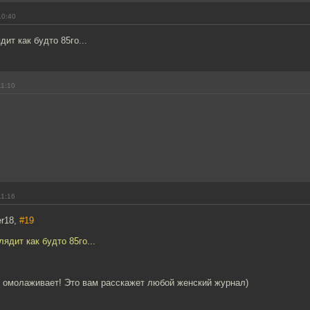
10:40
дит как будто 85го...
11:10
11:16
er18,
#19
лядит как будто 85го...
с омолаживает! Это вам расскажет любой женский журнал)