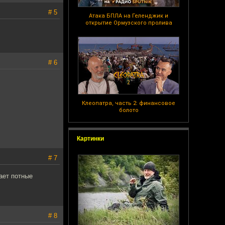
# 5
Атака БПЛА на Геленджик и
открытие Ормузского пролива
# 6
Клеопатра, часть 2: финансовое
болото
Картинки
# 7
ает потные
# 8