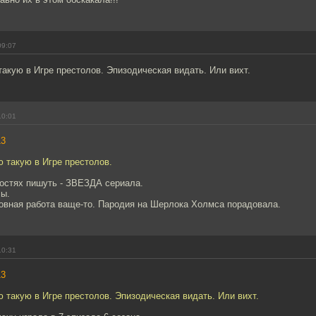
09:07
такую в Игре престолов. Эпизодическая видать. Или вихт.
10:01
13
ю такую в Игре престолов.
востях пишуть - ЗВЕЗДА сериала.
лы.
новная работа ваще-то. Пародия на Шерлока Холмса порадовала.
10:31
13
ю такую в Игре престолов. Эпизодическая видать. Или вихт.