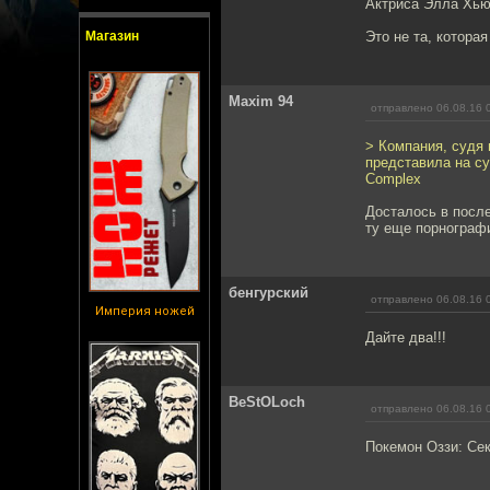
Актриса Элла Хью
Магазин
Это не та, котора
Maxim 94
отправлено 06.08.16 
> Компания, судя 
представила на с
Complex
Досталось в после
ту еще порнографи
бенгурский
отправлено 06.08.16 
Империя ножей
Дайте два!!!
BeStOLoch
отправлено 06.08.16 
Покемон Оззи: Се