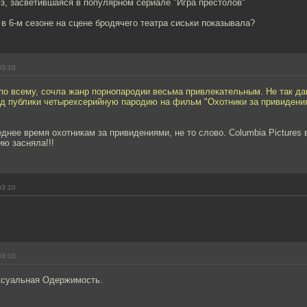
з, засветившаяся в популярном сериале "Игра престолов"
я в 6-м сезоне на сцене бродячего театра сиськи показывала?
03:10
по всему, сочла жанр порнопародии весьма привлекательным. Не так да
уд публики четырехсерийную пародию на фильм "Охотники за привидени
днее время охотникам за привидениями, не то слово. Columbia Pictures
ю засняла!!!
03:10
03:10
ксуальная Одержимость.