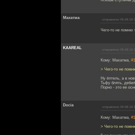
Махатма
отправлено 06.08.16 
Чего-то не помню 
KAAREAL
отправлено 06.08.16 
Кому: Махатма,
#
> Чего-то не помн
Ну ёптель, а в но
Тьфу блять, деби
Порно - это ее ос
Docia
отправлено 06.08.16 
Кому: Махатма,
#
> Чего-то не помн