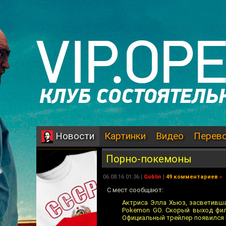
Картинки
Видео
Перев
Новости
Порно-покемоны
06.08.16 01:36 |
Goblin
|
49 комментариев
»
С мест сообщают:
Актриса Элла Хьюз, засветивша
Pokemon GO. Скорый выход фил
Официальный трейлер появился н