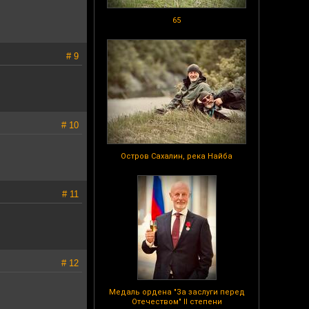
65
# 9
# 10
Остров Сахалин, река Найба
# 11
# 12
Медаль ордена "За заслуги перед
Отечеством" II степени