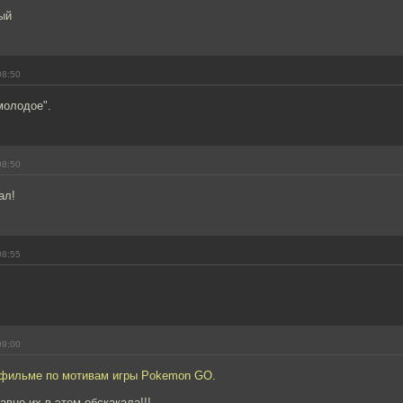
ый
08:50
молодое".
08:50
ал!
08:55
09:00
офильме по мотивам игры Pokemon GO.
вно их в этом обскакала!!!