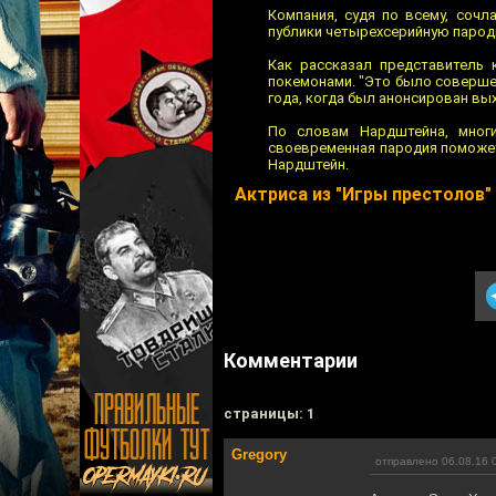
Компания, судя по всему, соч
публики четырехсерийную пароди
Как рассказал представитель 
покемонами. "Это было соверше
года, когда был анонсирован вы
По словам Нардштейна, многи
своевременная пародия поможет
Нардштейн.
Актриса из "Игры престолов
Комментарии
cтраницы: 1
Gregory
отправлено 06.08.16 