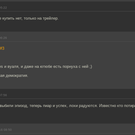
05:22
 купить нет, только на трейлер.
06:26
#3
es и вуаля, и даже на ютюбе есть порнуха с ней ;)
ная демократия.
07:56
выбили эпизод, теперь пиар и успех, лохи радуются. Известно кто потир
16 08:50