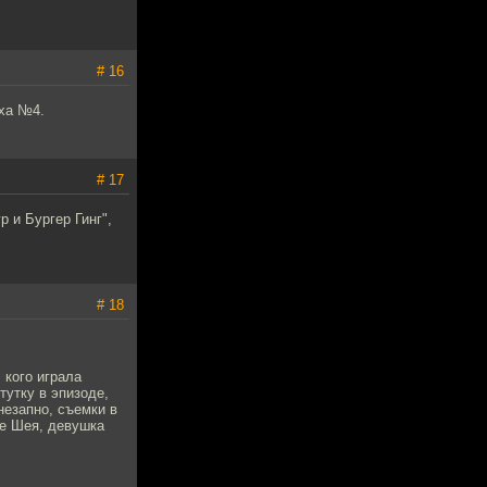
# 16
юха №4.
# 17
 и Бургер Гинг",
# 18
 кого играла
итутку в эпизоде,
незапно, съемки в
же Шея, девушка