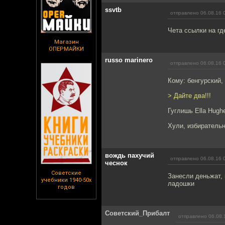
ssvtb
отправлено 06.08.16 
Чета ссылки на где
Магазин
ОПЕРМАЙКИ
russo marinero
отправлено 06.08.16 
Кому: бенгурский,
> Дайте два!!!
Гуглишь Ella Hugh
Хули, избиратель
вождь пахучий
отправлено 06.08.16 
чеснок
Советские
Занесли деньжат, 
учебники 1940-50х
ладошки
годов
Советский_Прибалт
отправлено 06.08.