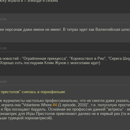
юху играла в 7 эпизоде 6 сезона
10:31
ее персонаж даже имени не имеет. В титрах идет как Валентийская шл
10:32
 новостей - "Ограбленная принцесса", "Корокоствол в Рио", "Серега Шнур
 Хорошо хоть последним Клим Жуков с монголами идет)
10:32
ы престолов" снялась в порнофильме
 журналисты настолько профессиональны, что не смогли даже указать,
А играла она "Volantene Whore
#4
(1 episode, 2016)", т.е. полуголую прост
 и Яра посещают бордель. Основная же профессия данной "актрисы" - в
орноактрис для Игры Престолов привлекают далеко не в первый раз (та 
ьше турецкой порноактрисой).