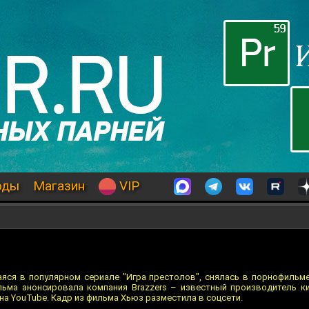
оды
Магазин
VIP
яся в популярном сериале "Игра престолов", снялась в порнофильм
ьма анонсировала компания Brazzers – известный производитель к
а YouTube. Кадр из фильма Хьюз разместила в соцсети.