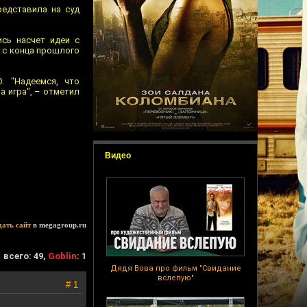
редставила на суд
сь насчет идеи с
 с конца прошлого
. "Надеемся, что
 игра", – отметил
Видео
дать сайт
в megagroup.ru
всего: 49,
Goblin
: 1
Дядя Вова про фильм "Свидание
вслепую"
# 1