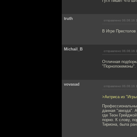
Гугл пишет что шл
truth
отправлено 06.08.16 
В Игре Престолов 
Michail_B
отправлено 06.08.16 
Отличная подборка
"Порнопокемоны".
vovasad
отправлено 06.08.16 
>Актриса из "Игр
Профессиональные
данная "звезда". 
где Теон Грейджой
порно. К слову, п
Тириона, была ран