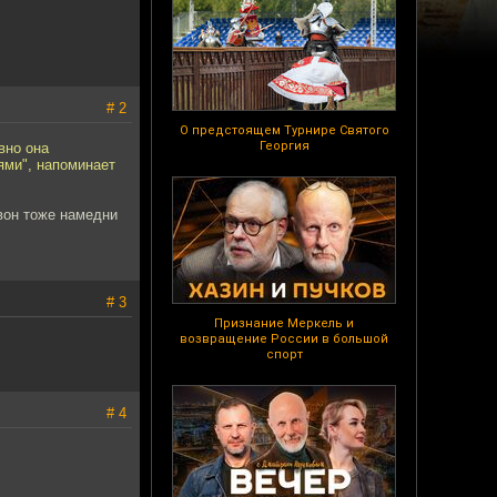
# 2
О предстоящем Турнире Святого
Георгия
вно она
ями", напоминает
 вон тоже намедни
# 3
Признание Меркель и
возвращение России в большой
спорт
# 4