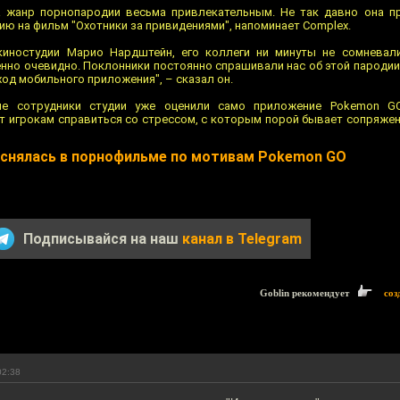
ла жанр порнопародии весьма привлекательным. Не так давно она п
ю на фильм "Охотники за привидениями", напоминает Complex.
киностудии Марио Нардштейн, его коллеги ни минуты не сомневали
нно очевидно. Поклонники постоянно спрашивали нас об этой пародии
ход мобильного приложения", – сказал он.
е сотрудники студии уже оценили само приложение Pokemon GO
 игрокам справиться со стрессом, с которым порой бывает сопряжена
" снялась в порнофильме по мотивам Pokemon GO
Подписывайся на наш
канал в Telegram
Goblin рекомендует
соз
02:38