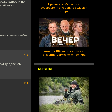
ороже вдвое и по
Признание Меркель и
оработках.
возвращение России в большой
спорт
.
ений к тому чтобы
Атака БПЛА на Геленджик и
# 4
открытие Ормузского пролива
ром дедовском
Картинки
# 5