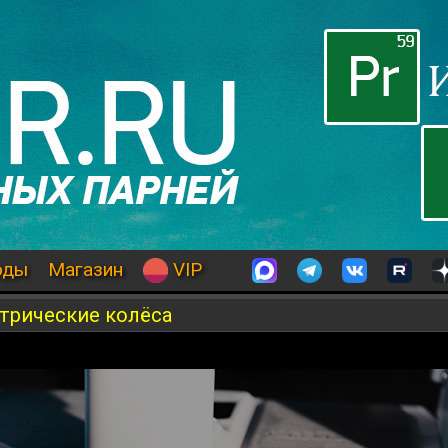
оды
Магазин
VIP
ктрические колёса