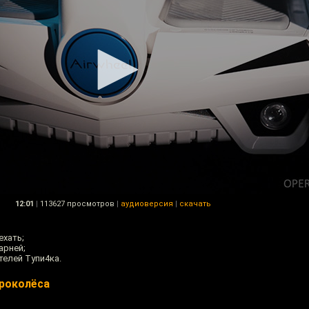
12:01
|
113627 просмотров
|
аудиоверсия
|
скачать
ехать;
арней;
телей Тупи4ка.
роколёса