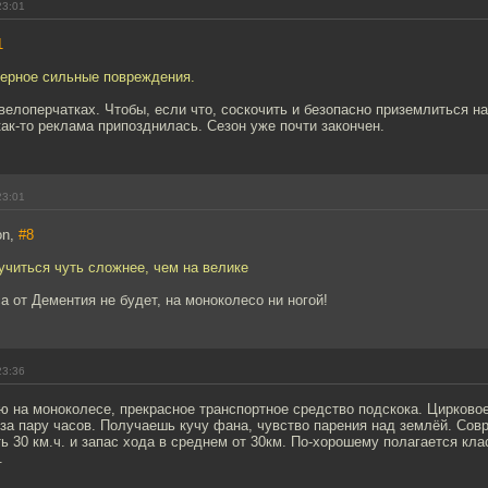
23:01
1
верное сильные повреждения.
велоперчатках. Чтобы, если что, соскочить и безопасно приземлиться на
ак-то реклама припозднилась. Сезон уже почти закончен.
23:01
on,
#8
аучиться чуть сложнее, чем на велике
а от Дементия не будет, на моноколесо ни ногой!
23:36
ю на моноколесе, прекрасное транспортное средство подскока. Цирковое
за пару часов. Получаешь кучу фана, чувство парения над землёй. Сов
ь 30 км.ч. и запас хода в среднем от 30км. По-хорошему полагается кл
.