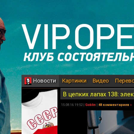
Картинки
Видео
Перев
Новости
В цепких лапах 138: эле
15.08.16 19:52 |
Goblin
|
48 комментариев
»