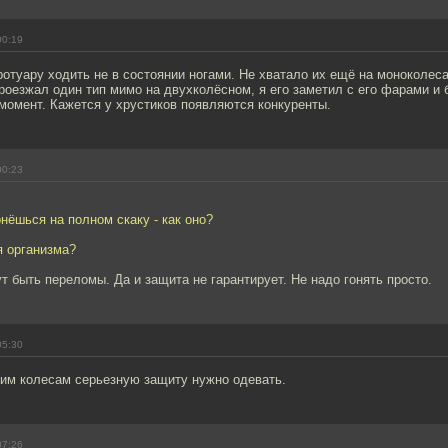
00:19
отуару ходить не в состоянии ногами. Не хватало их ещё на моноколеса
роезжал один тип мимо на двухколёсном, я его заметил с его фарами и
момент. Кажется у хрустиков появляются конкуренты.
00:23
рнёшься на полном скаку - как оно?
я организма?
т быть переломы. Да и защита не гарантирует. Не надо гонять просто.
05:30
ким колесам серьезную защиту нужно одевать.
07:26