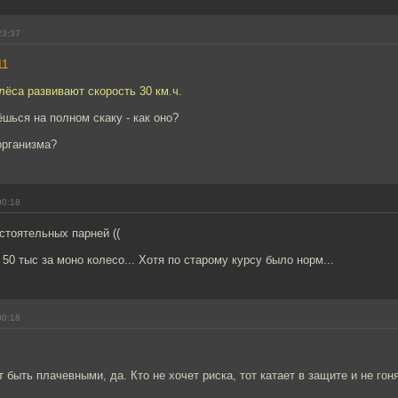
23:37
11
ёса развивают скорость 30 км.ч.
ёшься на полном скаку - как оно?
организма?
00:18
стоятельных парней ((
 50 тыс за моно колесо... Хотя по старому курсу было норм...
00:18
 быть плачевными, да. Кто не хочет риска, тот катает в защите и не гоня