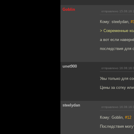
Goblin
отправлено 15.08.16 
Кому: steelydan,
#
> Современные кол
а вот если наверн
последствия для 
unet900
отправлено 16.08.16 
Увы только для со
Цены за сотку или
steelydan
отправлено 16.08.16 
Кому: Goblin,
#12
Последствия могут