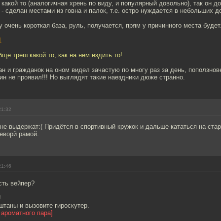
 какой то (аналогичная хрень по виду, и популярный довольно), так он д
- сделан местами из говна и палок, т.е. остро нуждается в небольших д
 очень короткая база, руль, получается, прям у причинного места будет
1
ще треш какой то, как на нем ездить то!
ан и гражданок на оном видел зачастую по многу раз за день, поползнов
ин не проявил!!! Но выглядят такие наездники дюже странно.
21:32
не выдержат:( Придётся в спортивный кружок и дальше кататься на ста
еворй рамой.
21:46
сть вейпер?
!
штаны и вызовите гироскутер.
 ароматного пара]