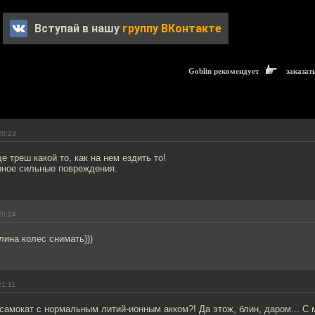
Вступай в нашу
группу ВКонтакте
Goblin рекомендует
заказат
20:23
 треш какой то, как на нем ездить то!
рное сильные повреждения.
20:24
ина колес снимать)))
21:11
самокат с нормальным литий-ионным акком?! Да этож, блин, даром... С 