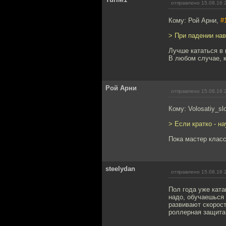
отправлено 15.08.16 
Кому: Рой Арни,
#
> При падении на
Лучше кататься в 
В любом случае, к
Рой Арни
отправлено 15.08.16 
Кому: Volosatiy_sl
> Если кратко - н
Пока мастер класс
steelydan
отправлено 15.08.16 
Пол года уже ката
надо, обучаешься 
развивают скорост
роллерная защита