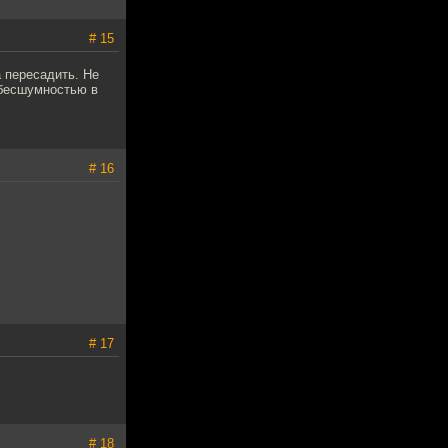
# 15
 пересадить. Не
 бесшумностью в
# 16
# 17
# 18