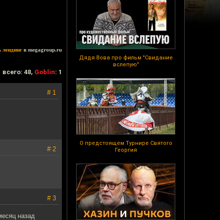
ь
лендинг
в megagroup.ru
Дядя Вова про фильм "Свидание
вслепую"
всего: 48,
Goblin
: 1
# 1
О предстоящем Турнире Святого
# 2
Георгия
# 3
месяц назад