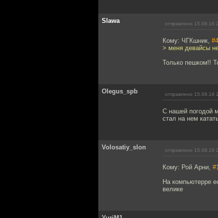
Slawa
отправлено 15.08.16 
Кому: ЧГКшник,
#
> меня девайсы н
Только пешком!! Т
Olegus_spb
отправлено 15.08.16 
С нашей погодой 
стал на нем катат
Volosatiy_slon
отправлено 15.08.16 
Кому: Рой Арни,
#
На компьютерре ес
велике
YuriM1