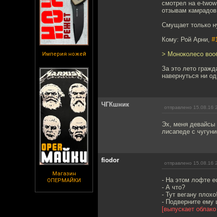
смотрел на e-twow
отзывам камрадов 
Смущает только ну
Кому: Рой Арни,
#
> Моноколесо вооб
Империя ножей
За это лето гражд
навернуться ни од
ЧГКшник
отправлено 15.08.16 
Эх, меня девайсы 
лисапеде с чугуни
fiodor
отправлено 15.08.16 
Магазин
- На этом лофте е
ОПЕРМАЙКИ
- А что?
- Тут вегану плохо
- Подверните ему 
[выпускает облако