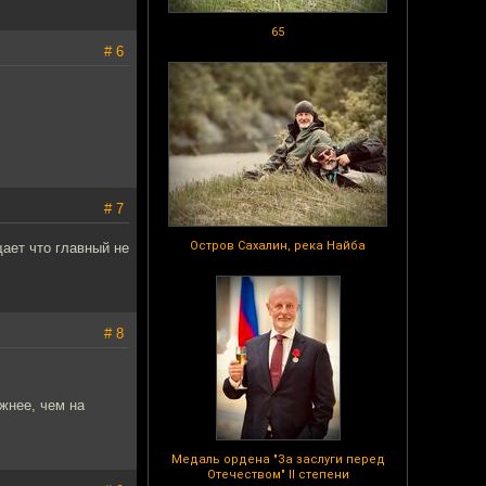
65
# 6
# 7
Остров Сахалин, река Найба
ает что главный не
# 8
ожнее, чем на
Медаль ордена "За заслуги перед
Отечеством" II степени