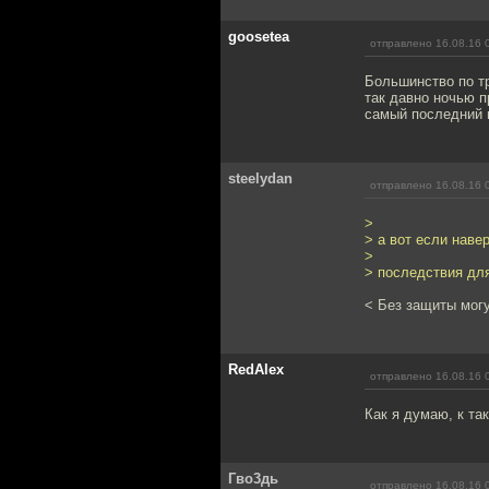
goosetea
отправлено 16.08.16 
Большинство по тр
так давно ночью п
самый последний 
steelydan
отправлено 16.08.16 
>
> а вот если наве
>
> последствия дл
< Без защиты могу
RedAlex
отправлено 16.08.16 
Как я думаю, к та
Гво3дь
отправлено 16.08.16 