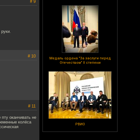
# 9
 руки.
# 10
Медаль ордена "За заслуги перед
Отечеством" II степени
# 11
 пту оканчивать не
ременные колёса
РВИО
ассическая