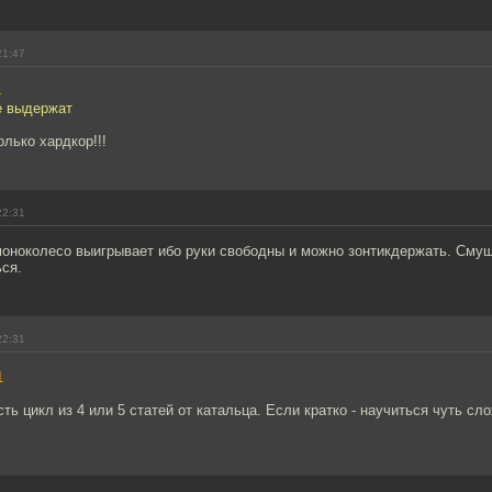
21:47
4
е выдержат
олько хардкор!!!
22:31
моноколесо выигрывает ибо руки свободны и можно зонтикдержать. Смущ
ься.
22:31
1
ть цикл из 4 или 5 статей от катальца. Если кратко - научиться чуть сл