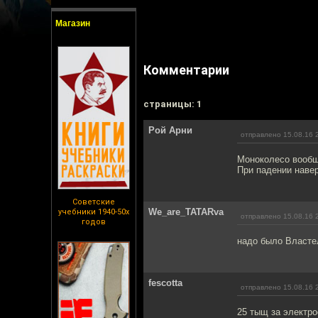
Магазин
Комментарии
cтраницы: 1
Рой Арни
отправлено 15.08.16 
Моноколесо вообще
При падении наве
Советские
We_are_TATARva
учебники 1940-50х
отправлено 15.08.16 
годов
надо было Властел
fescotta
отправлено 15.08.16 
25 тыщ за электро