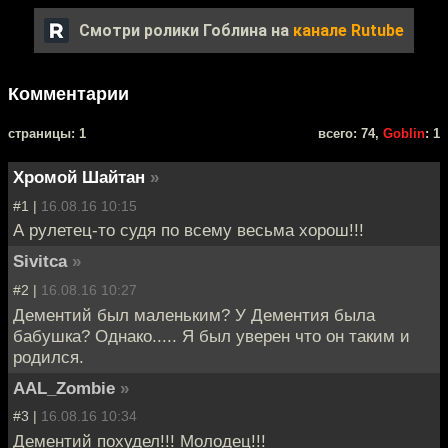
Смотри ролики Гоблина на
канале Rutube
Комментарии
cтраницы: 1
всего: 74,
Goblin
: 1
Хромой Шайтан
»
#1 |
16.08.16 10:15
А рулетец-то судя по всему весьма хорош!!!
Sivitca
»
#2 |
16.08.16 10:27
Дементий был маленьким? У Дементия была
бабушка? Однако..... Я был уверен что он таким и
родился.
AAL_Zombie
»
#3 |
16.08.16 10:34
Дементий похудел!!! Молодец!!!