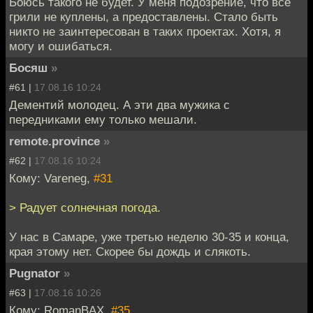
Боюсь такого не будет. У меня подозрение, что все
грили не куплены, а предоставлены. Стало быть
никто не заинтересован в таких проектах. Хотя, я
могу и ошибаться.
Босяш
»
#61 |
17.08.16 10:24
Дементий молодец. А эти два мужика с
передниками ему только мешали.
remote.province
»
#62 |
17.08.16 10:24
Кому: Vareneg,
#31
> Радует солнечная погода.
У нас в Самаре, уже третью неделю 30-35 и конца,
края этому нет. Скорее бы дождь и слякоть.
Pugnator
»
#63 |
17.08.16 10:26
Кому: RomanBAX,
#35