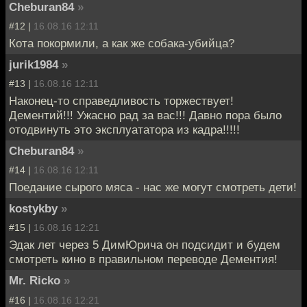
Cheburan84
»
#12 |
16.08.16 12:11
Кота покормили, а как же собака-убийца?
jurik1984
»
#13 |
16.08.16 12:11
Наконец-то справедливость торжествует!
Дементий!!! Ужасно рад за вас!!! Давно пора было
отодвинуть это эксплуататора из кадра!!!!!
Cheburan84
»
#14 |
16.08.16 12:11
Поедание сырого мяса - нас же могут смотреть дети!
kostykby
»
#15 |
16.08.16 12:21
Эдак лет через 5 ДимЮрича он подсидит и будем
смотреть кино в правильном переводе Дементия!
Mr. Ricko
»
#16 |
16.08.16 12:21