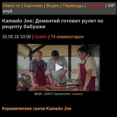
Новости
|
Картинки
|
Видео
|
Переводы
|
Магазин
|
VIP
клуб
Kamado Joe: Дементий готовит рулет по
рецепту бабушки
16.08.16 10:08
|
Goblin
|
74 комментария
13:13
|
156627 просмотров
|
скачать
Керамические грили Kamado Joe