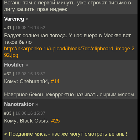
Веганы там с первой минуты уже строчат письмо в
лигу защиты прав индеек
Vareneg
»
#31 |
16.08.16 14:52
Радует солнечная погода. У нас вчера в Москве вот
такое было
http://nkarpenko.ru/upload/iblock/7de/clipboard_image.2
92.jpg
Hostiler
»
#32 |
16.08.16 15:37
Кому: Cheburan84,
#14
Наверное бекон некорректно называть сырым мясом.
Nanotraktor
»
#33 |
16.08.16 15:37
Кому: Black Oasis,
#25
> Поедание мяса - нас же могут смотреть веганы!