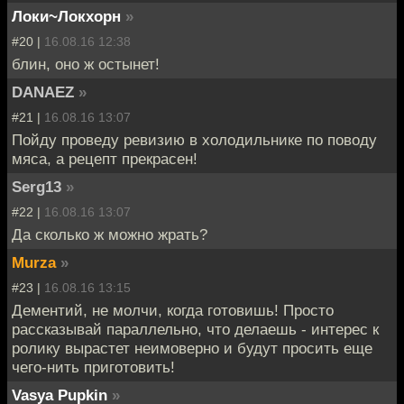
Локи~Локхорн
»
#20 |
16.08.16 12:38
блин, оно ж остынет!
DANAEZ
»
#21 |
16.08.16 13:07
Пойду проведу ревизию в холодильнике по поводу
мяса, а рецепт прекрасен!
Serg13
»
#22 |
16.08.16 13:07
Да сколько ж можно жрать?
Murza
»
#23 |
16.08.16 13:15
Дементий, не молчи, когда готовишь! Просто
рассказывай параллельно, что делаешь - интерес к
ролику вырастет неимоверно и будут просить еще
чего-нить приготовить!
Vasya Pupkin
»