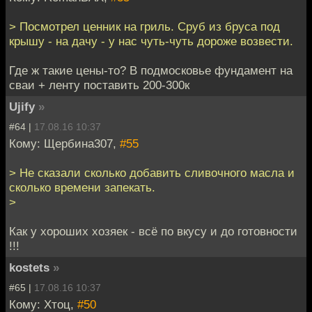
> Посмотрел ценник на гриль. Сруб из бруса под
крышу - на дачу - у нас чуть-чуть дороже возвести.
Где ж такие цены-то? В подмосковье фундамент на
сваи + ленту поставить 200-300к
Ujify
»
#64 |
17.08.16 10:37
Кому: Щербина307,
#55
> Не сказали сколько добавить сливочного масла и
сколько времени запекать.
>
Как у хороших хозяек - всё по вкусу и до готовности
!!!
kostets
»
#65 |
17.08.16 10:37
Кому: Хтоц,
#50