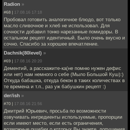
Radion
»
#68 |
17.08.16 17:18
Пробовал готовить аналогичное блюдо, вот только
масло сливочное и хлеб не использовал. Для
сочности добавил тонко нарезанные помидоры. В
остальном рецепт идентичный. Было очень вкусно и
сочно. Спасибо за хорошее впечатление.
Dachnik(80level)
»
#69 |
17.08.16 20:20
Дементий, а расскажите-ка(не помню нужен дефис
или нет) нам немного о себе (Мыло Большой Куш):)
Откуда бабашка, откуда бекон в таких количествах в
те времена и т.п., раз уж бабушкин рецепт :)
der/ish
»
#70 |
17.08.16 21:56
Дмитрий Юрьевич, просьба по возможности
озвучивать ингредиенты используемые, пропорции
если имеют место, если есть ограничения,
возможные ошибки о которых Вы знаете, допущения