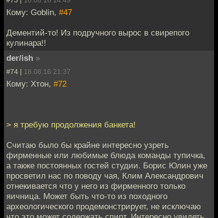
#73 |
18.08.16 14:49
Кому: Goblin,
#47
Дементий-то! Из подручного вырос в свирепого
кулинара!!
der/ish
»
#74 |
18.08.16 21:37
Кому: Хтон,
#72
> я требую продолжения банкета!
Считаю было бы крайне интересно узреть
фирменные или любимые блюда команды тупичка,
а также постоянных гостей студии. Борис Юлин уже
просветил нас по поводу чая, Клим Александрович
отнекивается что у него из фирменного только
яичница. Может быть что-то из походного
археологического продемонстрирует, не исключаю
что это может содержать спирт. Интересно увидеть