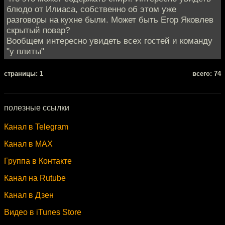
блюдо от Илиаса, собственно об этом уже
разговоры на кухне были. Может быть Егор Яковлев
скрытый повар?
Вообщем интересно увидеть всех гостей и команду
"у плиты"
cтраницы: 1
всего: 74
полезные ссылки
Канал в Telegram
Канал в MAX
Группа в Контакте
Канал на Rutube
Канал в Дзен
Видео в iTunes Store