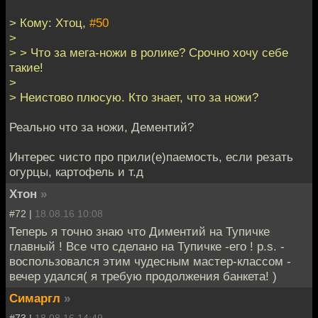
> Кому: Хтоц,
#50
>
> > Что за мега-ножи в ролике? Срочно хочу себе
такие!
>
> Неистово плюсую. Кто знает, что за ножи?
Реально что за ножи, Дементий?
Интерес чисто про прили(е)паемость, если резать
огурцы, картофель и т.д
Хтон
»
#72 |
18.08.16 10:08
Теперь я точно знаю что Диментий на Тупичке
главный ! Все что сделано на Тупичке -его ! p.s. -
воспользовался этим чудесным мастер-классом -
вечер удался( я требую продолжения банкета! )
Симаргл
»