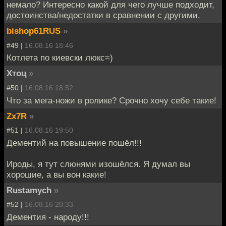
немало? Интересно какой для чего лучше подходит,
достоинства/недостатки в сравнении с другими.
bishop61RUS
»
#49 |
16.08.16 18:46
Котлета по киевски люкс=)
Хтоц
»
#50 |
16.08.16 18:52
Что за мега-ножи в ролике? Срочно хочу себе такие!
Zx7R
»
#51 |
16.08.16 19:50
Дементий на повышение пошёл!!!
Ироды, я тут слюнями изошёлся. Я думал вы
хорошие, а вы вон какие!
Rustamych
»
#52 |
16.08.16 20:33
Дементия - народу!!!