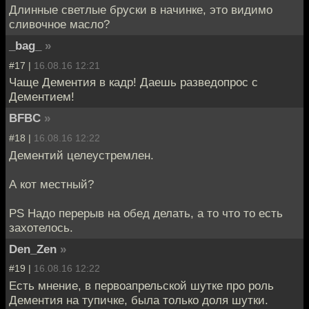
Длинные светлые бруски в начинке, это видимо
сливочное масло?
_bag_
»
#17 |
16.08.16 12:21
Чаще Дементия в кадр! Даешь разведопрос с
Дементием!
BFBC
»
#18 |
16.08.16 12:22
Дементий целеустремлен.
А кот местный?
PS Надо перерыв на обед делать, а то что то есть
захотелось.
Den_Zen
»
#19 |
16.08.16 12:22
Есть мнение, в первоапрельской шутке про роль
Дементия на тупичке, была только доля шутки.