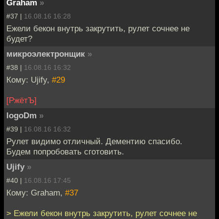
Graham
»
#37 |
16.08.16 16:28
Ежели бекон внутрь закрутить, рулет сочнее не
будет?
микроэлектронщик
»
#38 |
16.08.16 16:32
Кому: Ujify,
#29
[РжётЪ]
logoDm
»
#39 |
16.08.16 16:32
Рулет видимо отличный. Дементию спасибо.
Будем попробовать сготовить.
Ujify
»
#40 |
16.08.16 17:45
Кому: Graham,
#37
> Ежели бекон внутрь закрутить, рулет сочнее не