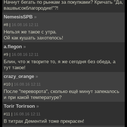
Начнут бегать по рынкам за покупками? Кричать "Да,
вашвысокблагородие!"?!
NemesisSPB
»
#8 |
16.08.16 12:11
Нельзя же такое с утра.
Ой как кушать захотелось!
a.flegon
»
#9 |
16.08.16 12:11
Блин, что ж творите то, я же сегодня без обеда, а
тут такое!
crazy_orange
»
#10 |
16.08.16 12:11
После "переворота", сколько ещё минут запекалось
и при какой температуре?
Torir Torirson
»
#11 |
16.08.16 12:11
В титрах Дементий тоже прекрасен!