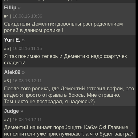
Fillip
»
#4 |
16.08.16 10:36
Свидетели Дементия довольны распределением
ролей в данном ролике !
Yuri E.
»
#5 |
16.08.16 11:15
Я так понимаю теперь и Дементию надо фартучек
сладить!
Alek89
»
#6 |
16.08.16 12:11
После того ролика, где Дементий готовил вафли, это
видео я просто открывать боюсь. Мне страшно.
Там никто не пострадал, я надеюсь?)
Judge
»
#7 |
16.08.16 12:11
Дементий начинает порабощать КабачОк! Главные
исполнители уже прислуживают, а что будет завтра?