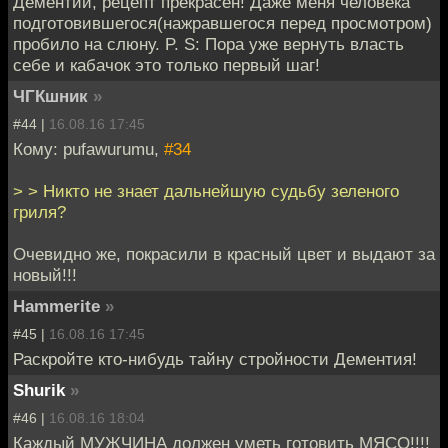
Дементий, рецепт прекрасен! Даже меня человека
подготовившегося(нажравшегося перед просмотром)
пробило на слюну. P. S: Пора уже вернуть власть
себе и кабачок это только первый шаг!
ЧГКшник
»
#44 |
16.08.16 17:45
Кому: pufawurumu,
#34
> > Никто не знает дальнейшую судьбу зеленого
гриля?
Очевидно же, покрасили в красный цвет и выдают за
новый!!!
Hammerite
»
#45 |
16.08.16 17:45
Раскройте кто-нибудь тайну стройности Дементия!
Shurik
»
#46 |
16.08.16 18:04
Каждый МУЖЧИНА должен уметь готовить МЯСО!!!!