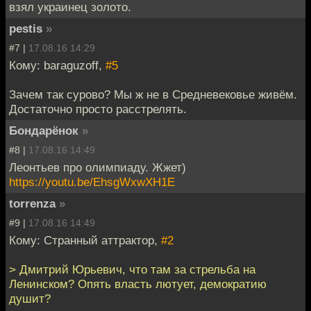
взял украинец золото.
pestis
»
#7 |
17.08.16 14:29
Кому: baraguzoff,
#5
Зачем так сурово? Мы ж не в Средневековье живём.
Достаточно просто расстрелять.
Бондарёнок
»
#8 |
17.08.16 14:49
Леонтьев про олимпиаду. Жжет)
https://youtu.be/EhsgWxwXH1E
torrenza
»
#9 |
17.08.16 14:49
Кому: Странный аттрактор,
#2
> Дмитрий Юрьевич, что там за стрельба на
Ленинском? Опять власть лютует, демократию
душит?