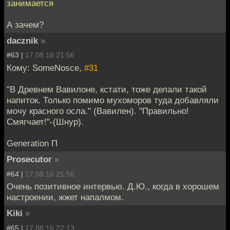
занимается
А зачем?
dacznik
»
#63 |
17.08.16 21:56
Кому: SomeNosce,
#31
"В Древнем Вавилоне, кстати, тоже делали такой
напиток. Только помимо мухоморов туда добавляли
мочу красного осла." (Вавилен). "Правильно!
Смягчает!"-(Шнур).
Generation П
Prosecutor
»
#64 |
17.08.16 21:56
Очень позитивное интервью. Д.Ю., когда в хорошем
настроении, жжет напалмом.
Kiki
»
#65 |
17.08.16 22:13