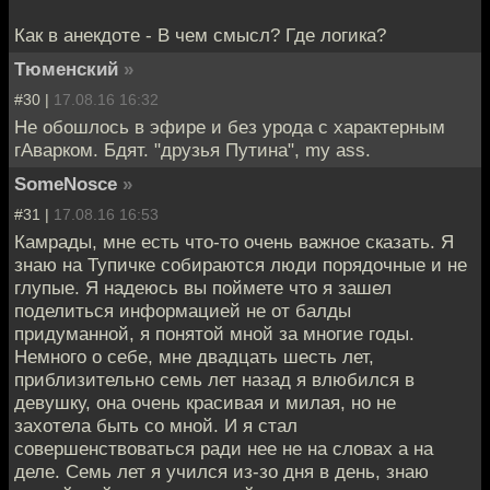
Как в анекдоте - В чем смысл? Где логика?
Тюменский
»
#30 |
17.08.16 16:32
Не обошлось в эфире и без урода с характерным
гАварком. Бдят. "друзья Путина", my ass.
SomeNosce
»
#31 |
17.08.16 16:53
Камрады, мне есть что-то очень важное сказать. Я
знаю на Тупичке собираются люди порядочные и не
глупые. Я надеюсь вы поймете что я зашел
поделиться информацией не от балды
придуманной, я понятой мной за многие годы.
Немного о себе, мне двадцать шесть лет,
приблизительно семь лет назад я влюбился в
девушку, она очень красивая и милая, но не
захотела быть со мной. И я стал
совершенствоваться ради нее не на словах а на
деле. Семь лет я учился из-зо дня в день, знаю