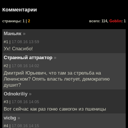
Комментарии
cтраницы: 1 |
2
всего: 114,
Goblin
: 1
Маньяк
»
#1 |
17.08.16 13:59
Ух! Спасибо!
Странный аттрактор
»
#2 |
17.08.16 14:02
Дмитрий Юрьевич, что там за стрельба на
Ленинском? Опять власть лютует, демократию
душит?
Odnokriliy
»
#3 |
17.08.16 14:05
Вот сейчас как раз гоню самогон из пшеницы
vicbg
»
#4 |
17.08.16 14:15