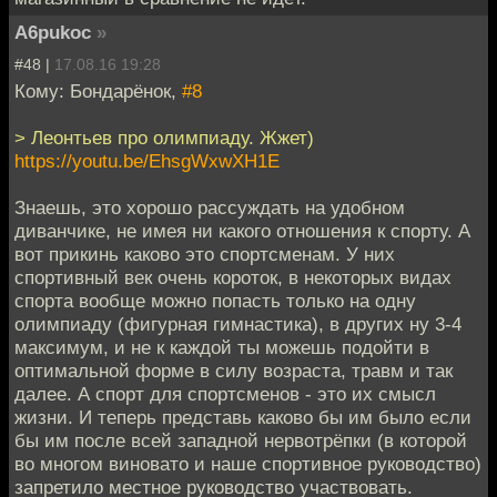
A6pukoc
»
#48 |
17.08.16 19:28
Кому: Бондарёнок,
#8
> Леонтьев про олимпиаду. Жжет)
https://youtu.be/EhsgWxwXH1E
Знаешь, это хорошо рассуждать на удобном
диванчике, не имея ни какого отношения к спорту. А
вот прикинь каково это спортсменам. У них
спортивный век очень короток, в некоторых видах
спорта вообще можно попасть только на одну
олимпиаду (фигурная гимнастика), в других ну 3-4
максимум, и не к каждой ты можешь подойти в
оптимальной форме в силу возраста, травм и так
далее. А спорт для спортсменов - это их смысл
жизни. И теперь представь каково бы им было если
бы им после всей западной нервотрёпки (в которой
во многом виновато и наше спортивное руководство)
запретило местное руководство участвовать.