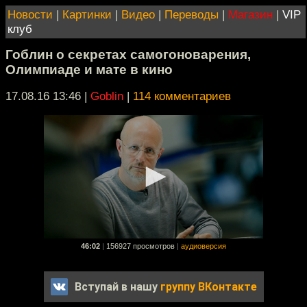
Новости
|
Картинки
|
Видео
|
Переводы
|
Магазин
|
VIP
клуб
Гоблин о секретах самогоноварения,
Олимпиаде и мате в кино
17.08.16 13:46
|
Goblin
|
114 комментариев
46:02
|
156927 просмотров
|
аудиоверсия
Вступай в нашу
группу ВКонтакте