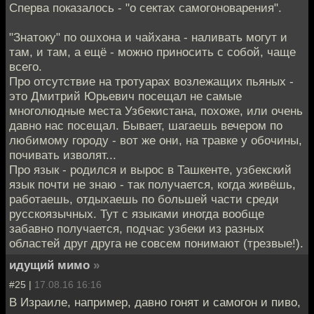
Сперва показалось - "о сектах самогоноварения".
"Знатоку" по ошхона и чайхана - наливать могут и
там, и там, а ещё - можно приносить с собой, чаще
всего.
Про отсутствие на тротуарах возлежащих пьяных -
это Дмитрий Юрьевич посещал не самые
многолюдные места Узбекистана, похоже, или очень
давно нас посещал. Бывает, шагаешь вечером по
любимому городу - вот же они, на травке у обочины,
почивать изволят...
Про язык - родился и вырос в Ташкенте, узбекский
язык почти не знаю - так получается, когда живёшь,
работаешь, отдыхаешь по большей части среди
русскоязычных. Тут с языками иногда вообще
забавно получается, подчас узбеки из разных
областей друг друга не совсем понимают (трезвые!).
идущий мимо
»
#25 |
17.08.16 16:16
В Израиле, например, давно гонят и самогон и пиво,