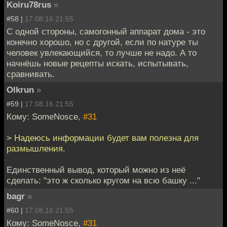
Koiru78rus
»
#58 |
17.08.16 21:55
С одной стороны, самогонный аппарат дома - это
конечно хорошо, но с другой, если по натуре ты
человек увлекающийся, то лучше не надо. А то
начнёшь новые рецепты искать, испытывать,
сравнивать.
Olkrun
»
#59 |
17.08.16 21:55
Кому: SomeNosce,
#31
> Надеюсь информации будет вам полезна для
размышления.
Единственный вывод, который можно из неё
сделать: "это ж сколько кругом на всю башку ..."
bagr
»
#60 |
17.08.16 21:55
Кому: SomeNosce,
#31