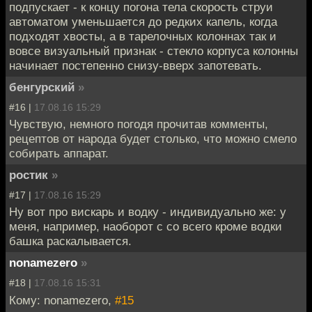
подпускает - к концу погона тела скорость струи
автоматом уменьшается до редких капель, когда
подходят хвосты, а в тарелочных колоннах так и
вовсе визуальный признак - стекло корпуса колонны
начинает постепенно снизу-вверх запотевать.
бенгурский
»
#16 |
17.08.16 15:29
Чувствую, немного погодя прочитав комменты,
рецептов от народа будет столько, что можно смело
собирать аппарат.
ростик
»
#17 |
17.08.16 15:29
Ну вот про вискарь и водку - индивидуально же: у
меня, например, наоборот с со всего кроме водки
башка раскалывается.
nonamezero
»
#18 |
17.08.16 15:31
Кому: nonamezero,
#15