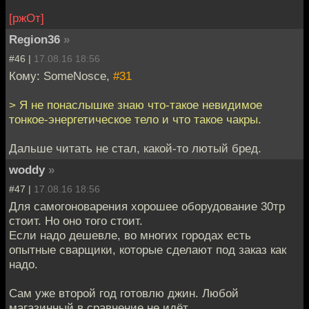
[ржОт]
Region36
»
#46 |
17.08.16 18:56
Кому: SomeNosce,
#31
> Я не понаслышке знаю что-такое невидимое
тонкое-энергетическое тело и что такое чакры.
Дальше читать не стал, какой-то лютый бред.
woddy
»
#47 |
17.08.16 18:56
Для самогоноварения хорошее оборудование 30тр
стоит. Но оно того стоит.
Если надо дешевле, во многих городах есть
опытные сварщики, которые сделают под заказ как
надо.
Сам уже второй год готовлю джин. Любой
магазинный в сравнение не идёт.