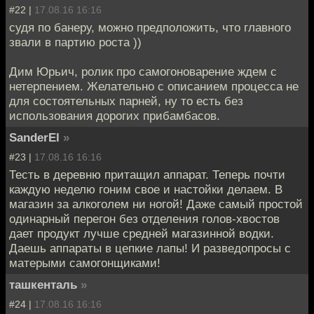
#22 |
17.08.16 16:16
судя по банеру, можно предположить, что главного
звали в партию роста ))
Дим Юрьич, ролик про самогоноварение ждем с
нетерпением. Желательно с описанием процесса не
для состоятельных парней, ну то есть без
использования дорогих прибамбасов.
SanderEl
»
#23 |
17.08.16 16:16
Тесть в деревню притащил аппарат. Теперь почти
каждую неделю гоним свое и настойки делаем. В
магазин за алкоголем ни ногой! Даже самый простой
одинарный перегон без отделения голов-хвостов
дает продукт лучше средней магазинной водки.
Даешь аппараты в цепкие лапы! И разведопросы с
матерыми самогонщиками!
ташкенталь
»
#24 |
17.08.16 16:16