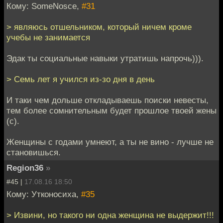
Кому: SomeNosce,
#31
> являюсь отшельником, который ничем кроме
учебы не занимается
Эдак ты социальные навыки утратишь напрочь))).
> Семь лет я учился из-зо дня в день
И таки чем дольше откладываешь поиски невесты,
тем более сомнительным будет прошлое твоей жены
(с).
Женщины с годами умнеют, а ты не вино - лучше не
становишься.
Region36
»
#45 |
17.08.16 18:50
Кому: Утконосиха,
#35
> Извини, но такого ни одна женщина не выдержит!!!