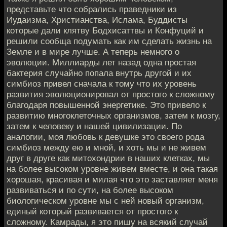
представьте что собрались праведники из
Иудаизма, Христианства, Ислама, Буддисты
которые дали клятву Бодхисаттвы и Конфуций и
решили сообща подумать как им сделать жизнь на
Земле и в мире лучше. А теперь немного о
эволюции. Миллиарды лет назад одна простая
бактерия случайно попала внутрь другой и их
симбиоз привел сначала к тому что их уровень
развития эволюционировал от простого к сложному
благодаря повышенной энергетике. Это привело к
развитию многоклеточных организмов, затем к мозгу,
затем к человеку и нашей цивилизации. По
аналогии, моя любовь к девушке это своего рода
симбиоз между ею и мной, и хоть мы и не живем
друг в друге как митохондрии в наших клетках, мы
на более высоком уровне живем вместе, и она такая
хорошая, красивая и милая что это заставляет меня
развиваться и по сути, на более высоком
биологическом уровне мы с ней новый организм,
единый который развивается от простого к
сложному. Камрады, я это пишу на всякий случай