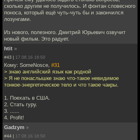
сколько другим не получилось. И фонтан словесного
поноса, который ещё чуть-чуть бы и закончился
лозунгами.
Из нового, полезного. Дмитрий Юрьевич озвучит
новый фильм. Это радует.
htit
»
#43 |
17.08.16 18:50
Кому: SomeNosce,
#31
> знаю английский язык как родной
> Я не понаслышке знаю что-такое невидимое
тонкое-энергетическое тело и что такое чакры.
1. Поехать в США.
2. Стать гуру.
3. ......
4. Profit!
Gadzym
»
#44 |
17.08.16 18:50