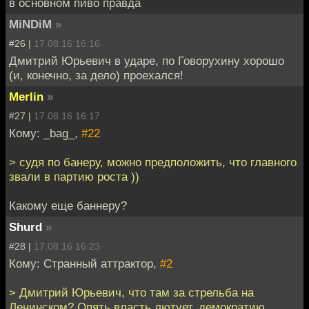
в основном пиво правда
MiNDiM
»
#26 |
17.08.16 16:16
Дмитрий Юрьевич в ударе, по Говорухину хорошо
(и, конечно, за дело) проехался!
Merlin
»
#27 |
17.08.16 16:17
Кому: _bag_,
#22
> судя по банеру, можно предположить, что главного
звали в партию роста ))
Какому еще баннеру?
Shurd
»
#28 |
17.08.16 16:23
Кому: Странный аттрактор,
#2
> Дмитрий Юрьевич, что там за стрельба на
Ленинском? Опять власть лютует, демократию