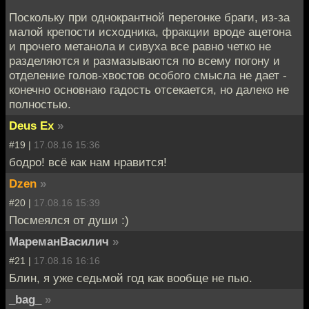
Поскольку при однокрантной перегонке браги, из-за
малой крепости исходника, фракции вроде ацетона
и прочего метанола и сивуха все равно четко не
разделяются и размазываются по всему погону и
отделение голов-хвостов особого смысла не дает -
конечно основнаю гадость отсекается, но далеко не
полностью.
Deus Ex
»
#19 |
17.08.16 15:36
бодро! всё как нам нравится!
Dzen
»
#20 |
17.08.16 15:39
Посмеялся от души :)
МареманВасилич
»
#21 |
17.08.16 16:16
Блин, я уже седьмой год как вообще не пью.
_bag_
»