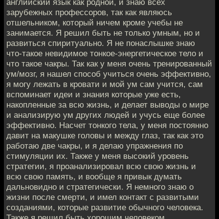
английский язык как родной, и знаю всех
зарубежных профессоров, так как являюсь
отшельником, который ничем кроме учебы не
занимается. Я решил быть не только умным, но и
развиться спиритуально. Я не понаслышке знаю
что-такое невидимое тонкое-энергетическое тело и
что такое чакры. Так как у меня очень тренированный
ум/мозг, я нашел способ учиться очень эффективно,
я могу лежать в кровати и мой ум сам учится, сам
вспоминает идеи и знания которые уже есть,
накопленные за всю жизнь, и делает выводы о мире
и анализирую ум других людей и учусь еще более
эффективно. Насчет тонкого тела, у меня постоянно
давит на макушке головы и между глаз, так как это
работаю две чакры, и я делаю упражнения по
стимуляции их. Также у меня высокий уровень
стратегии, я проанализировал всю свою жизнь и
всю свою память, и вообще я привык думать
дальновидно и стратегически. Я немного знаю о
жизни после смерти, и имел контакт с развитыми
созданиями, которые развитие обычного человека.
Также я решил быть хорошим человеком,