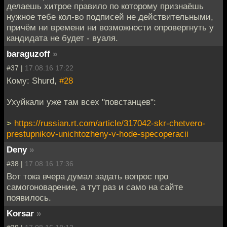
делаешь хитрое правило по которому признаёшь
нужное тебе кол-во подписей не действительными,
причём ни времени ни возможности опровергнуть у
кандидата не будет - вуаля.
baraguzoff
»
#37 |
17.08.16 17:22
Кому: Shurd,
#28
Ухуйкали уже там всех "повстанцев":
>
https://russian.rt.com/article/317042-skr-chetvero-
prestupnikov-unichtozheny-v-hode-specoperacii
Deny
»
#38 |
17.08.16 17:36
Вот тока вчера думал задать вопрос про
самогоноварение, а тут раз и само на сайте
появилось.
Korsar
»