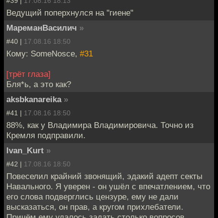
#39 |
17.08.16 18:13
Ведущий поперхнулся на "гиене"
МареманВасилич
»
#40 |
17.08.16 18:50
Кому: SomeNosce,
#31
[трёт глаза]
Бля*ь, а это как?
aksbkanareika
»
#41 |
17.08.16 18:50
88%, как у Владимира Владимировича. Точно из
Кремля подправили.
Ivan_Kurt
»
#42 |
17.08.16 18:50
Повеселил крайний звонящий, эдакий адепт секты
Навального. Я уверен - он ушёл с впечатлением, что
его слова подверглись цензуре, ему не дали
высказаться, он прав, а кругом прихлебатели.
Причём ему удалось задать столько вопросов,