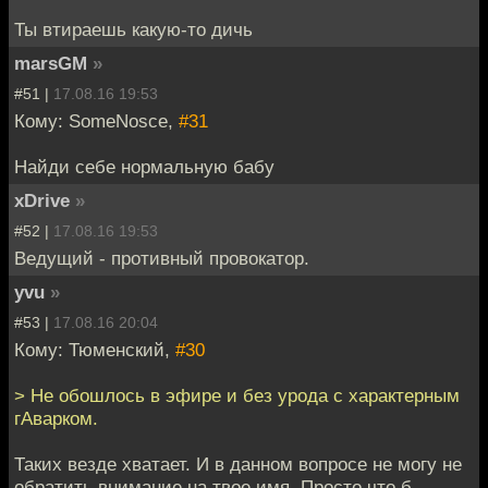
Ты втираешь какую-то дичь
marsGM
»
#51 |
17.08.16 19:53
Кому: SomeNosce,
#31
Найди себе нормальную бабу
xDrive
»
#52 |
17.08.16 19:53
Ведущий - противный провокатор.
yvu
»
#53 |
17.08.16 20:04
Кому: Тюменский,
#30
> Не обошлось в эфире и без урода с характерным
гАварком.
Таких везде хватает. И в данном вопросе не могу не
обратить внимание на твое имя. Просто что б