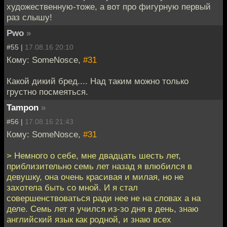
художественную-тоже, а вот про фигурную первый
раз слышу!
Pwo
»
#55 |
17.08.16 20:10
Кому: SomeNosce,
#31
Какой дикий бред.... Над таким можно только
грустно посмеяться.
Tampon
»
#56 |
17.08.16 21:43
Кому: SomeNosce,
#31
> Немного о себе, мне двадцать шесть лет,
приблизительно семь лет назад я влюбился в
девушку, она очень красивая и милая, но не
захотела быть со мной. И я стал
совершенствоваться ради нее не на словах а на
деле. Семь лет я учился из-зо дня в день, знаю
английский язык как родной, и знаю всех