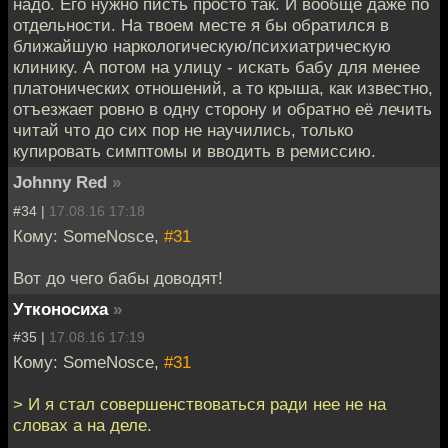
надо. Его нужно писть просто так. И вообще даже по
отдельности. На твоем месте я бы обратился в
ближайшую наркологическую/психиатрическую
клинику. А потом на улицу - искать бабу для менее
платонических отношений, а то крыша, как известно,
отъезжает ровно в одну сторону и обратно её лечить
читай что до сих пор не научились, только
купировать симптомы и вводить в ремиссию.
Johnny Red
»
#34 |
17.08.16 17:18
Кому: SomeNosce,
#31
Вот до чего бабы доводят!
Утконосиха
»
#35 |
17.08.16 17:19
Кому: SomeNosce,
#31
> И я стал совершенствоваться ради нее не на
словах а на деле.