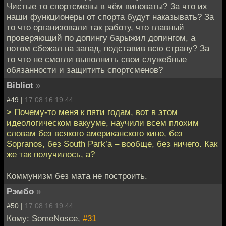
Чистые то спортсмены в чём виноваты? За что их
наши функционеры от спорта будут наказывать? За
то что организовали так работу, что главный
проверяющий по допингу барыжил допингом, а
потом сбежал на запад, подставив всю страну? За
то что не смогли выполнить свои служебные
обязанности и защитить спортсменов?
Bibliot
»
#49 |
17.08.16 19:44
> Почему-то меня к пяти годам, вот в этом
идеологическом вакууме, научили всем плохим
словам без всякого американского кино, без
Sopranos, без South Park’а – вообще, без ничего. Как
же так получилось, а?
Коммунизм без мата не построить.
Рэмбо
»
#50 |
17.08.16 19:44
Кому: SomeNosce,
#31