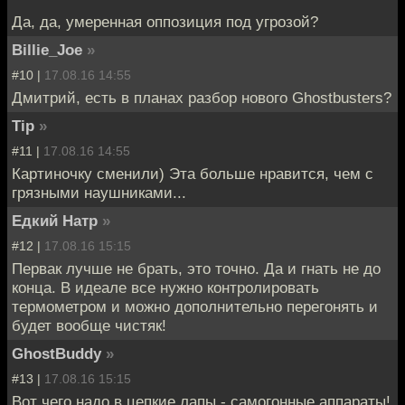
Да, да, умеренная оппозиция под угрозой?
Billie_Joe
»
#10 |
17.08.16 14:55
Дмитрий, есть в планах разбор нового Ghostbusters?
Tip
»
#11 |
17.08.16 14:55
Картиночку сменили) Эта больше нравится, чем с
грязными наушниками...
Едкий Натр
»
#12 |
17.08.16 15:15
Первак лучше не брать, это точно. Да и гнать не до
конца. В идеале все нужно контролировать
термометром и можно дополнительно перегонять и
будет вообще чистяк!
GhostBuddy
»
#13 |
17.08.16 15:15
Вот чего надо в цепкие лапы - самогонные аппараты!