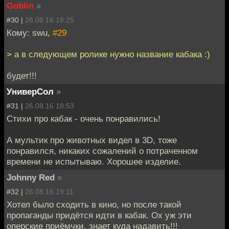
Goblin
»
#30 |
26.08.16 18:25
Кому: swu,
#29
> а в следующем ролике нужно название кабака :)
будет!!!
УниверСол
»
#31 |
26.08.16 18:53
Стихи про кабак - очень понравились!
А мультик про животных видел в 3D, тоже
понравился, никаких сожалений о потраченном
времени не испытываю. Хорошее изделие.
Johnny Red
»
#32 |
26.08.16 19:11
Хотел было сходить в кино, но после такой
пропаганды придётся идти в кабак. Ох уж эти
оперские приёмчки, знает куда надавить!!!