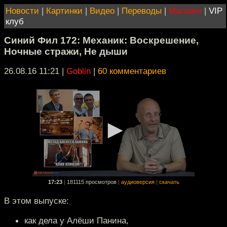
Новости
|
Картинки
|
Видео
|
Переводы
|
Магазин
|
VIP
клуб
Синий Фил 172: Механик: Воскрешение,
Ночные стражи, Не дыши
26.08.16 11:21
|
Goblin
|
60 комментариев
17:23
|
181115 просмотров
|
аудиоверсия
|
скачать
В этом выпуске:
как дела у Алёши Панина,