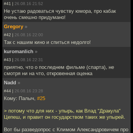
#41 |
26.08.16 21:52
Не устаю радоваться чувству юмора, про кабак
очень смешно придумано!
Gregory
»
#42 |
26.08.16 22:00
Так с нашим кино и спиться недолго!
kuromanlich
»
#43 |
26.08.16 22:31
приятно, что о последнем фильме (спарта), не
смотря ни на что, откровенная оценка
Nadd
»
#44 |
26.08.16 23:28
Кому: Палыч,
#25
> потому что для них - упырь, как Влад "Дракула"
Цепеш, и правит он государством таких же упырей.
Вот бы разведопрос с Климом Александровичем про