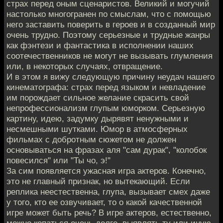
страх перед оным сценаристов. Великий и могучий
настолько многогранен по смыслам, что с помощью
него заставить поверить в героев и в созданный мир
очень трудно. Поэтому серьезные и трудные жанры
как фэнтези и фантастика в исполнении наших
соотечественников не могут не вызывать глумления
или, в некоторых случаях, отвращение.
И в этом я вижу следующую причину неудач нашего
кинематографа: страх перед языком и невладение
им порождает сильное желание скрасить свой
непрофессионализм глупым юморком. Серьезную
картину, идею, задумку дырявят ненужными и
несмешными шутками. Юмор в атмосферных
фильмах с добротным сюжетом не должен
основываться на фразах аля "сам дурак", "колобок
повесился" или "Ты чо, э!"
За сим появляется ужасная игра актеров. Конечно,
это не главный признак, но вытекающий. Если
реплика неестественна, глупа, вызывает смех даже
у того, кто ее озвучивает, то о какой качественной
игре может быть речь? В игре актеров, естественно,
можно копаться очень долго, выявлять ту или иную