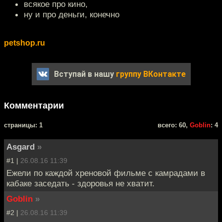
всякое про кино,
ну и про деньги, конечно
petshop.ru
Вступай в нашу
группу ВКонтакте
Комментарии
cтраницы: 1
всего: 60,
Goblin
: 4
Asgard
»
#1 |
26.08.16 11:39
Ежели по каждой хреновой фильме с камрадами в
кабаке заседать - здоровья не хватит.
Goblin
»
#2 |
26.08.16 11:39