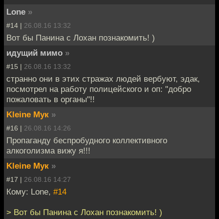
Lone
»
#14 |
26.08.16 13:32
Вот бы Панина с Лохан познакомить! )
идущий мимо
»
#15 |
26.08.16 13:32
странно они в этих стражах людей вербуют, эдак,
посмотрел на работу полицейского и оп: "добро
пожаловать в органы"!!
Kleine Мук
»
#16 |
26.08.16 14:26
Пропаганду беспробудного коллективного
алкоголизма вижу я!!!
Kleine Мук
»
#17 |
26.08.16 14:27
Кому: Lone,
#14
> Вот бы Панина с Лохан познакомить! )