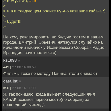
> Кому: swu,
#29
>
> > а в следующем ролике нужно название кабака :)
>
> будет!!!
>
Не хочу рекламировать, но будучи гостем в вашем
городе, Дмитрий Юрьевич, наткнулся случайно на
ирландский кабачок у Исакиевского Собора - Радио
Ирландия, зачётное место)
ks1098
»
#49 |
27.08.16 08:54
Фильмы тоже по методу Панина чтоли снимают
catalist
»
#50 |
27.08.16 11:09
Я, так понимаю, когда выйдет следующий Фил
КАБАК возьмет первое место(по сборам) за
прошедший "уикенд".