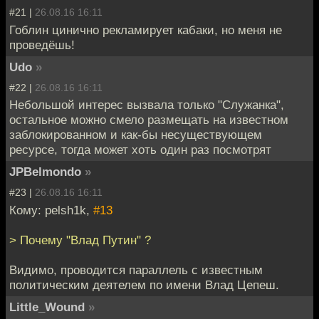
#21 |
26.08.16 16:11
Гоблин цинично рекламирует кабаки, но меня не
проведёшь!
Udo
»
#22 |
26.08.16 16:11
Небольшой интерес вызвала только "Служанка",
остальное можно смело размещать на известном
заблокированном и как-бы несуществующем
ресурсе, тогда может хоть один раз посмотрят
JPBelmondo
»
#23 |
26.08.16 16:11
Кому: pelsh1k,
#13
> Почему "Влад Путин" ?
Видимо, проводится параллель с известным
политическим деятелем по имени Влад Цепеш.
Little_Wound
»