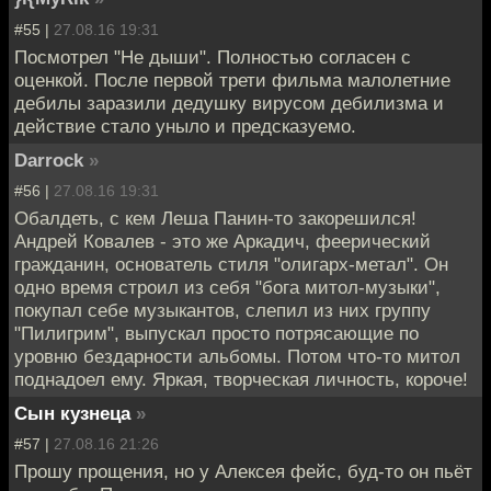
#55 |
27.08.16 19:31
Посмотрел "Не дыши". Полностью согласен с
оценкой. После первой трети фильма малолетние
дебилы заразили дедушку вирусом дебилизма и
действие стало уныло и предсказуемо.
Darrock
»
#56 |
27.08.16 19:31
Обалдеть, с кем Леша Панин-то закорешился!
Андрей Ковалев - это же Аркадич, феерический
гражданин, основатель стиля "олигарх-метал". Он
одно время строил из себя "бога митол-музыки",
покупал себе музыкантов, слепил из них группу
"Пилигрим", выпускал просто потрясающие по
уровню бездарности альбомы. Потом что-то митол
поднадоел ему. Яркая, творческая личность, короче!
Сын кузнеца
»
#57 |
27.08.16 21:26
Прошу прощения, но у Алексея фейс, буд-то он пьёт