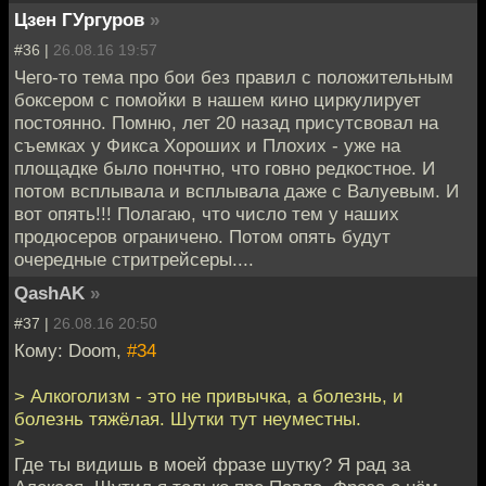
Цзен ГУргуров
»
#36 |
26.08.16 19:57
Чего-то тема про бои без правил с положительным
боксером с помойки в нашем кино циркулирует
постоянно. Помню, лет 20 назад присутсвовал на
съемках у Фикса Хороших и Плохих - уже на
площадке было пончтно, что говно редкостное. И
потом всплывала и всплывала даже с Валуевым. И
вот опять!!! Полагаю, что число тем у наших
продюсеров ограничено. Потом опять будут
очередные стритрейсеры....
QashAK
»
#37 |
26.08.16 20:50
Кому: Doom,
#34
> Алкоголизм - это не привычка, а болезнь, и
болезнь тяжёлая. Шутки тут неуместны.
>
Где ты видишь в моей фразе шутку? Я рад за