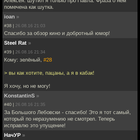
Алексея. Шутил я только про Павла. Фраза о нём
помечена как шутка.
ioan
»
#38 |
26.08.16 21:03
Спасибо за обзор кино и добротный юмор!
Steel Rat
»
#39 |
26.08.16 21:34
Кому: зелёный,
#28
> вы как хотите, пацаны, а я в кабак!
Я хочу, но не могу!
KonstantinS
»
#40 |
26.08.16 21:35
За Большого Лебовски - спасибо! Это я тот самый,
который по неразумению не смотрел. Теперь
исправлю это упущение!
НачУР
»