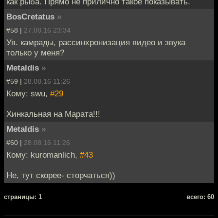
как рыба. Прямо не прилично такое показывать.
BosCretatus
»
#58 |
27.08.16 23:34
Ув. камрады, рассинхронизация видео и звука
только у меня?
Metaldis
»
#59 |
28.08.16 11:26
Кому: swu,
#29
Хинкальная на Марата!!!
Metaldis
»
#60 |
28.08.16 11:26
Кому: kuromanlich,
#43
Не, тут скорее- сторчаться))
cтраницы: 1
всего: 60