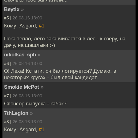
Beytix
»
#5 |
26.08.16 13:00
Кому: Asgard,
#1
Пока тепло, лето заканчивается в лес , к озеру, на
дачу, на шашлыки :-)
nikolkas_spb
»
#6 |
26.08.16 13:00
О! Леха! Кстати, он баллотируется? Думаю, в
некоторых кругах - был свой кандидат.
Smokie McPot
»
#7 |
26.08.16 13:00
Спонсор выпуска - кабак?
7thLegion
»
#8 |
26.08.16 13:00
Кому: Asgard,
#1