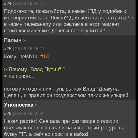
#24 |
26.08.16 16:11
Подскажите, пожалуйста, а какое КПД у подобных
мероприятий как с Лохан? Для чего такие затраты? +
в карму телеканалу или реклама в этот момент
стоит космических денег и все окупится?
Палыч
»
#25 |
26.08.16 16:11
Кому: pelsh1k,
#13
> Почему "Влад Путин" ?
> не понял...
потому что для них - упырь, как Влад "Дракула"
Цепеш, и правит он государством таких же упырей.
Утконосиха
»
#26 |
26.08.16 16:44
Накал растёт! Сначала при разговоре о плохих
фильмах всех посылали на известный ресурс на
букву "Т", а сейчас просто в кабак!