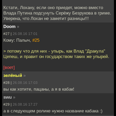
Кстати, Лохану, если оно приедет, можно вместо
Влада Путина подсунуть Серёжу Безрукова в гриме.
Уверена, что Лохан не заметит разницы!!!
Doom
»
#27 |
26.08.16 17:01
Кому: Палыч,
#25
> потому что для них - упырь, как Влад "Дракула"
Цепеш, и правит он государством таких же упырей.
[воет]
зелёный
»
#28 |
26.08.16 17:03
вы как хотите, пацаны, а я в кабак!
swu
»
#29 |
26.08.16 17:27
а в следующем ролике нужно название кабака :)