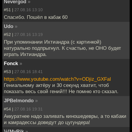
Nevergod
»
#51 |
27.08.16 13:10
Спасибо. Пошёл в кабак 60
Udo
»
#52 |
27.08.16 13:19
При упоминании Ихтиандра (с картинкой)
натурально подпрыгнул. К счастью, не ОНО будет
играть Ихтиандра.
Fonck
»
#53 |
27.08.16 18:41
https://www.youtube.com/watch?v=ODjiz_GXFaI
Гениальному актёру и 30 секунд хватит, чтоб
показать весь свой гений!!! Не помню кто сказал.
JPBelmondo
»
#54 |
27.08.16 19:31
Аккуратнее надо заливать киношедевры, а то кабаки
и камрадессы доведут до цугундера!
}i{MyRik
»