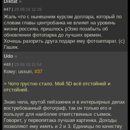
Diktat
»
#47 |
29.08.16 11:26
Жаль что с нынешним курсом доллара, который по
словам главы центробанка не влияет на уровень
жизни россиян, пришлось рЭзко позабыть об
обновлении фотопарка до лучших времен.
Хочешь разорить друга подари ему фотоаппарат. (с)
Гашек.
Udo
»
#48 |
29.08.16 11:54
Кому: ussuri,
#37
> Чото грустно стало. Мой 5D всё отстойней и
отстойней.
Знаю чела, крутой пейзажник и в интерьерных делах
востребованный фотограф, так он только его и
пользует для наиболее ответственных съемок.
Говорит, у первопятака лучшая картинка. Доходы
позволяют ему иметь и 2 и 3. Единицы по качеству