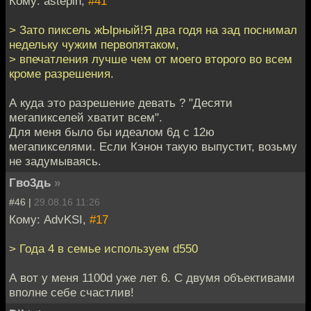
Кому: astepin,
#41
> Зато пиксель жЫрный!Я два годя на зад поснимал
недельку чужим первопятаком,
> впечатления лучше чем от моего второго во всем
кроме разрешения.
А куда это разрешение девать ? "Десяти
мегапикселей хватит всем".
Для меня было бы идеалом 6д с 12ю
мегапикселями. Если Кэнон такую выпустит, возьму
не задумываясь.
Гво3дь
»
#46 |
29.08.16 11:26
Кому: AdvKSI,
#17
> Года 4 в семье используем d550
А вот у меня 1100d уже лет 6. С двумя объективами
вполне себе счастлив!