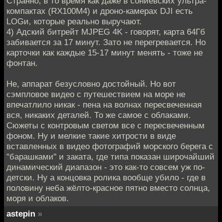
Странно, в то время как даже в сониевских ультра-
компактах (RX100M4) и дроно-камерах DJI есть
LOGи, которые реально выручают.
4) Адский битрейт MJPEG 4K - говорят, карта 64Гб
забивается за 17 минут. Зато не перегревается. Но
карточки как каждые 15-17 минут менять - тоже не
фонтан.
Не, аппарат безусловно достойный. Но вот
сэмпловое видео с путешествием на море не
впечатлило никак - пена на волнах пересвеченная
вся, никаких деталей. То же самое с облаками.
Сюжеты с контровым светом все с пересвеченным
фоном. Ну и мелкие такие хитрости в виде
вставленных в видео фотографий морского берега с
"барашками" и заката, где типа показан широчайший
динамический диапазон - это как-то совсем уж по-
детски. Ну а концовка ролика вообще убило - где в
половину неба жёлто-красное пятно вместо солнца,
моря и облаков.
astepin
»