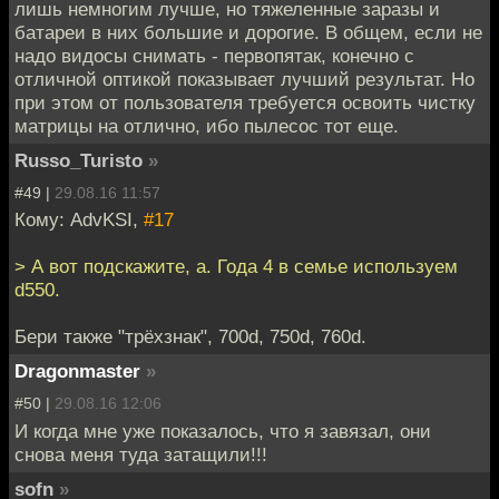
лишь немногим лучше, но тяжеленные заразы и
батареи в них большие и дорогие. В общем, если не
надо видосы снимать - первопятак, конечно с
отличной оптикой показывает лучший результат. Но
при этом от пользователя требуется освоить чистку
матрицы на отлично, ибо пылесос тот еще.
Russo_Turisto
»
#49 |
29.08.16 11:57
Кому: AdvKSI,
#17
> А вот подскажите, а. Года 4 в семье используем
d550.
Бери также "трёхзнак", 700d, 750d, 760d.
Dragonmaster
»
#50 |
29.08.16 12:06
И когда мне уже показалось, что я завязал, они
снова меня туда затащили!!!
sofn
»