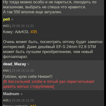
Ну тогда можно особо и не париться, походить по
магазинам, выбрать не спеша что нравится.
А так 550 вполне еще актуален.
pell
»
#43 |
29.08.16 11:01
Кому: AdvKSI,
#35
Очень может быть, посмотреть оптику будет заметно
интересней. Даже дешёвый EF-S 24mm f/2.8 STM
может быть лучшем приобретением, чем новый
фотоаппарат.
dead_Mazay
»
#44 |
29.08.16 11:26
Гоблин, купи себе Никон!!!
[В бессильной злобе в пятый раз пересчитывает
девять мятых сторублевок]
Madnum
»
#45 |
29.08.16 11:26