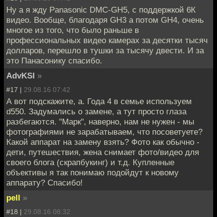
Ну а я жду Panasonic DMC-GH5, с поддержкой 6К
видео. Вообще, благодаря GH3 а потом GH4, очень
многое из того, что было раньше в
профессиональных видео камерах за десятки тысяч
долларов, перешло в тушки за тысячу двести. И за
это Панасонику спасибо.
AdvKSI
»
#17 |
29.08.16 07:42
А вот подскажите, а. Года 4 в семье используем
d550. Задумались о замене, а тут просто глаза
разбегаются. "Марк", наверно, нам не нужен - мы
фотографиями не зарабатываем, что посоветуете?
Какой аппарат на замену взять? Фото как обычно -
дети, путешествия, жена снимает фото/видео для
своего блога (скрапбукинг) и т.д. Купленные
объективы я так понимаю подойдут к новому
аппарату? Спасибо!
pell
»
#18 |
29.08.16 08:32