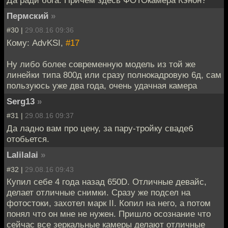
Да ради бога. Причем здесь ФОТОкамера Кэнон?
Пермский
»
#30 |
29.08.16 09:36
Кому: AdvKSI,
#17
Ну либо более современную модель из той же
линейки типа 800д или сразу полнокадровую 6д, сам
пользуюсь уже два года, очень удачная камера
Serg13
»
#31 |
29.08.16 09:37
Да ладно вам про цену, за пару-тройку свадеб
отобьется.
Lalilalai
»
#32 |
29.08.16 09:43
Купил себе 4 года назад 650D. Отличные девайс,
делает отличные снимки. Сразу же подсел на
фотостоки, захотел марк II. Копил на него, а потом
понял что он мне не нужен. Пришло осознание что
сейчас все зеркальные камеры делают отличные