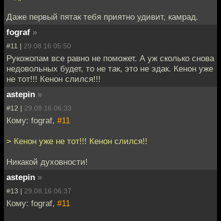
Даже первый пятак тебя приятно удивит, камрад.
fograf
»
#11 |
29.08.16 05:50
Рукожопам все равно не поможет. А уж сколько снова
недовольных будет, то не так, это не эдак. Кенон уже
не тот!!! Кенон слился!!!
astepin
»
#12 |
29.08.16 06:33
Кому: fograf,
#11
> Кенон уже не тот!!! Кенон слился!!
Никакой духовности!
astepin
»
#13 |
29.08.16 06:37
Кому: fograf,
#11