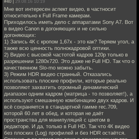
#40 |
29.08.16 10:19
Мне вот интересен аспект видео, в частносит
относительно к Full Frame камерам.
Приходилось иметь дело с аппаратами Sony A7. Вот
в видео Canon в догоняющих и не сильно
догоняющих:
1) Запись 4К с кропом 1,67х - это как? Теряем угол, а
также всю ценность полнокадровой оптики.
2) Видео с высокой частотой кадров 120p только в
разрешении 1280х720. Это даже не Full HD. Так что о
качественном Slo-mo можно забыть.
3) Режим HDR видео странный. Отказались
использовать плоские профили, которые реально
позволяют захватить огромный динамический
диапазон одним кадром (матрица - то позволяет!), а
используют смешанную комбинацию двух кадров. И
всё сохраняется в стандартной гамме rec.709,
которой 60 лет в обед, и которая не даёт
пространства для манипуляций с цветом в
редакторе. И да, только в Full HD. Так что 4К видео
без плоских (Log) профилей и без HDR остаётся.