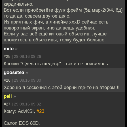
кардинально.
Вот если приобретёте фуллфрейм (5д марк2/3/4, 6д)
тогда да, совсем другое дело.
Из приятных фич, в линейке xxxD сейчас есть
поворотный экран, иногда вещь удобная.
Если у вас всё ещё китовый объектив, лучше
вложитесь в объективы, толку будет больше.
milo
»
#25 |
29.08.16 09:26
Кнопки "Сделать шедевр" - так и не появилось.
goosetea
»
#26 |
29.08.16 09:30
Хорошо я соскочил с этой херни где-то на втором!!!
pell
»
#27 |
29.08.16 09:32
Кому: AdvKSI,
#23
Canon EOS 80D.