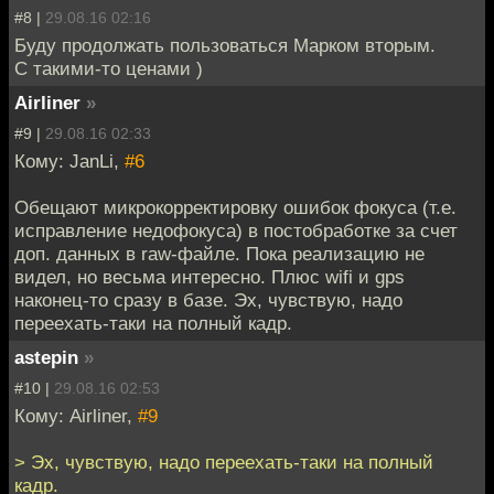
#8 |
29.08.16 02:16
Буду продолжать пользоваться Марком вторым.
С такими-то ценами )
Airliner
»
#9 |
29.08.16 02:33
Кому: JanLi,
#6
Обещают микрокорректировку ошибок фокуса (т.е.
исправление недофокуса) в постобработке за счет
доп. данных в raw-файле. Пока реализацию не
видел, но весьма интересно. Плюс wifi и gps
наконец-то сразу в базе. Эх, чувствую, надо
переехать-таки на полный кадр.
astepin
»
#10 |
29.08.16 02:53
Кому: Airliner,
#9
> Эх, чувствую, надо переехать-таки на полный
кадр.