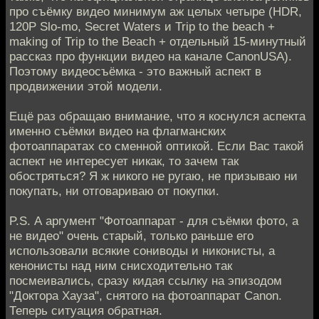
про съёмку видео минимум аж целых четыре (HDR,
120P Slo-mo, Secret Waters и Trip to the beach +
making of Trip to the Beach + отдельный 15-минутный
рассказ про функции видео на канале CanonUSA).
Поэтому видеосъёмка - это важный аспект в
продвижении этой модели.
Ещё раз обращаю внимание, что я коснулся аспекта
именно съёмки видео на флагманских
фотоаппаратах со сменной оптикой. Если Вас такой
аспект не интересует никак, то зачем так
обостряться? Я ж никого не ругаю, не призываю ни
покупать, ни отговариваю от покупки.
P.S. А аргумент "Фотоаппарат - для съёмки фото, а
не видео" очень старый, только раньше его
использовали всякие сониводы и никонисты, а
кенонисты над ним снисходительно так
посмеивались, сразу кидая ссылку на эпизодом
"Доктора Хауза", снятого на фотоаппарат Canon.
Теперь ситуация обратная.