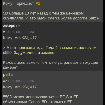
Кому: Торпедист,
#2
5D больше 10 лет назад с тем же ценником
объявляли. И это были слегка более дорогие баксы.
astepin
»
#19 |
29.08.16 08:34
Кому: AdvKSI,
#17
> А вот подскажите, а. Года 4 в семье используем
d550. Задумались о замене
Какова цель замены и что не устраивает в текущей
камере?
pell
»
#20 |
29.08.16 08:36
Кому: AdvKSI,
#17
550D может использоваться с EF-S и EF
объективами Canon. 5D - только с EF.