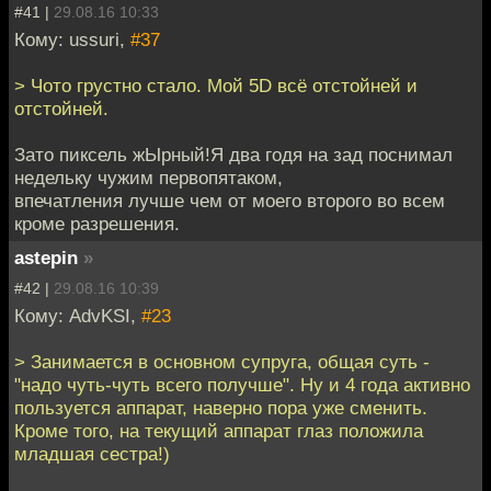
#41 |
29.08.16 10:33
Кому: ussuri,
#37
> Чото грустно стало. Мой 5D всё отстойней и
отстойней.
Зато пиксель жЫрный!Я два годя на зад поснимал
недельку чужим первопятаком,
впечатления лучше чем от моего второго во всем
кроме разрешения.
astepin
»
#42 |
29.08.16 10:39
Кому: AdvKSI,
#23
> Занимается в основном супруга, общая суть -
"надо чуть-чуть всего получше". Ну и 4 года активно
пользуется аппарат, наверно пора уже сменить.
Кроме того, на текущий аппарат глаз положила
младшая сестра!)