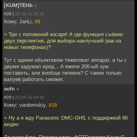
[KUM]TEHb
»
#28 |
29.08.16 09:36
Кому: JanLi,
#6
> Три с половиной косаря! А где функция съёмки
двух перспектив, для выбора наилучшей (как на
новых телефонах)?
Тут с одним объективом тяжеловат аппарат, а ты с
двумя задумал ирод... А ежели 200-ый зум
поставить, али вообще телевик? С таким только
валуев работать сможет.
sofn
»
#29 |
29.08.16 09:36
Кому: vardomskiy,
#16
> Ну а я жду Panasonic DMC-GH5, с поддержкой 6К
видео