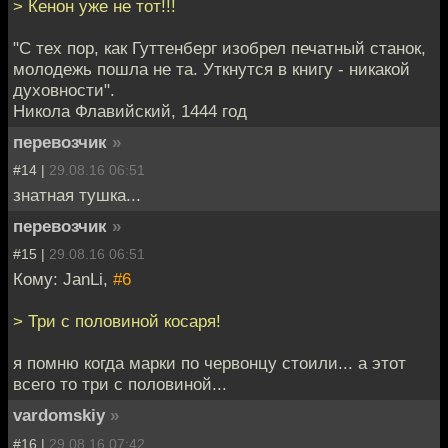
> Кенон уже не тот!!!
"С тех пор, как Гуттенберг изобрел печатный станок,
молодежь пошла не та. Уткнутся в книгу - никакой
духовности".
Никола Флавийский, 1444 год
перевозчик
»
#14 |
29.08.16 06:51
знатная тушка...
перевозчик
»
#15 |
29.08.16 06:51
Кому: JanLi,
#6
> Три с половиной косаря!
я помню когда марки по червонцу стоили... а этот
всего то три с половиной...
vardomskiy
»
#16 |
29.08.16 07:42