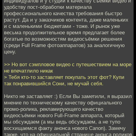
индивидуалов и у студий к качеству съёмки видео и
удобству пост-обработки материала
профессионального качества требования быстро
растут. Да и у заказчиков контента, даже маленьких
и с маленькими бюджетами - тоже. И рынок уже
весьма продолжительное время предлагает более
богатые по возможностям видеосъёмки решения
(среди Full Frame фотоаппаратов) за аналогичную
цену.
>> Но вот сэмпловое видео с путешествием на море
не впечатлило никак
> Тебя кто-то заставляет покупать этот фот? Купи
так понравившийся Сони, не мучай себя.
Никто не заставляет :) Если Вы заметили, я выразил
мнение по техническому качеству официального
промо-ролика, рекламирующего качество
видеосъёмки нового Full-Frame аппарата, который
мы обсуждаем (а мы ведь обсуждаем, а не тупо
восхищаемся факту анонса нового Canon). Замечу
также, что на официальной странице анонса роликов