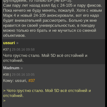
фуллфрейм, то только EF (не EF-S).
Сам пару лет назад взял 6д с 24-105 и пару фиксов.
Пока ничего не буду менять, пожалуй. Хотя с новым
Марк 4 и новый 24-105 анонсировали, вот его надо
будет внимательней рассмотреть. Больно уж мне
нравится он своей универсальностью, в поездку
можно только его брать и не мучиться со сменой
объективов.
ussuri
»
#37 |
29.08.16 09:58
Чото грустно стало. Мой 5D всё отстойней и
отстойней.
Madnum
»
#38 |
29.08.16 10:05
Кому: ussuri,
#37
> Чото грустно стало. Мой 5D всё отстойней и
отстойней.
>