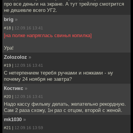
про все деньги на экране. А тут трейлер смотрится
не дешевле всего УГ2.
brig
»
#18 |
12.09.16 13:41
[на полке напряглась свинья копилка]
Ура!
Zolozoloz
»
#19 |
12.09.16 13:41
С нетерпением теребя ручками и ножками - ну
почему 24 ноября не завтра?
Костикс
»
#20 |
12.09.16 13:41
Надо кассу фильму делать, желательно рекордную.
Сам 2 раза схожу, 1н раз с отцом, второй с женой.
mk1030
»
#21 |
12.09.16 13:59