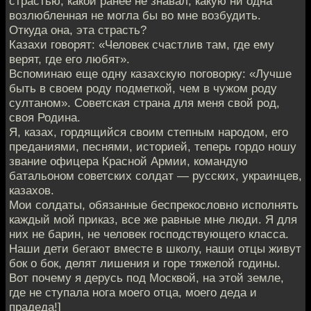
страстью, какой ранее не знавал, какую ни одна
возлюбленная не могла бы во мне возбудить.
Откуда она, эта страсть?
Казахи говорят: «Человек счастлив там, где ему
верят, где его любят».
Вспоминаю еще одну казахскую поговорку: «Лучше
быть в своем роду подметкой, чем в чужом роду
султаном». Советская страна для меня свой род,
своя Родина.
Я, казах, гордящийся своим степным народом, его
преданиями, песнями, историей, теперь гордо ношу
звание офицера Красной Армии, командую
батальоном советских солдат — русских, украинцев,
казахов.
Мои солдаты, обязанные беспрекословно исполнять
каждый мой приказ, все же равные мне люди. Я для
них не барин, не человек господствующего класса.
Наши дети бегают вместе в школу, наши отцы живут
бок о бок, делят лишения и горе тяжелой годины.
Вот почему я дерусь под Москвой, на этой земле,
где не ступала нога моего отца, моего деда и
прадеда!]