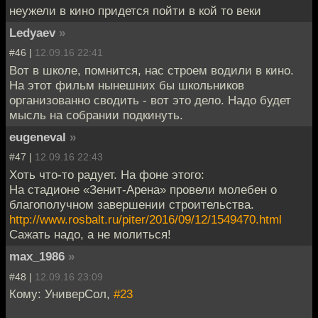
неужели в кино придется пойти в кой то веки
Ledyaev
»
#46 |
12.09.16 22:41
Вот в школе, помнится, нас строем водили в кино.
На этот фильм нынешних бы школьников
организованно сводить - вот это дело. Надо будет
мысль на собрании подкинуть.
eugeneval
»
#47 |
12.09.16 22:43
Хоть что-то радует. На фоне этого:
На стадионе «Зенит-Арена» провели молебен о
благополучном завершении строительства.
http://www.rosbalt.ru/piter/2016/09/12/1549470.html
Сажать надо, а не молиться!
max_1986
»
#48 |
12.09.16 23:09
Кому: УниверСол,
#23