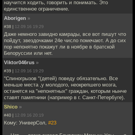
научится ходить, говорить и понимать. Это
единственное ограничение.
Aborigen
»
#38 |
12.09.16 19:29
Даже немного завидно камрады, все вот пишут что
пойдут, звездочками 24е число помечают. А до сих
пор непонятно покажут ли в ноябре в братской
Белоруссии или нет.
Viktor046rus
»
#39 |
12.09.16 19:29
"Спиногрызов "(детей) поведу обязательно. Все
меньше места ,у молодого, неокрепшего мозга,
останется на "непонятных" граждан, которым нынче
ставят памятники (например в г. Санкт-Петербуге).
Shico
»
#40 |
12.09.16 20:19
Кому: УниверСол,
#23