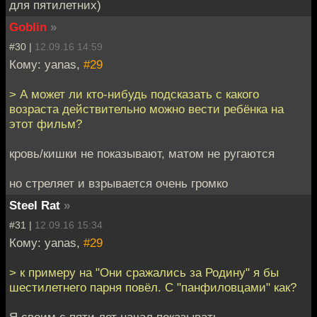
для пятилетних)
Goblin
»
#30 |
12.09.16 14:59
Кому: yanas,
#29
> А может ли кто-нибудь подсказать с какого
возраста действительно можно вести ребёнка на
этот фильм?
кровь/кишки не показывают, матом не ругаются
но стреляет и взрывается очень громко
Steel Rat
»
#31 |
12.09.16 15:34
Кому: yanas,
#29
> к примеру на "Они сражались за Родину" я бы
шестилетнего парня повёл. С "панфиловцами" как?