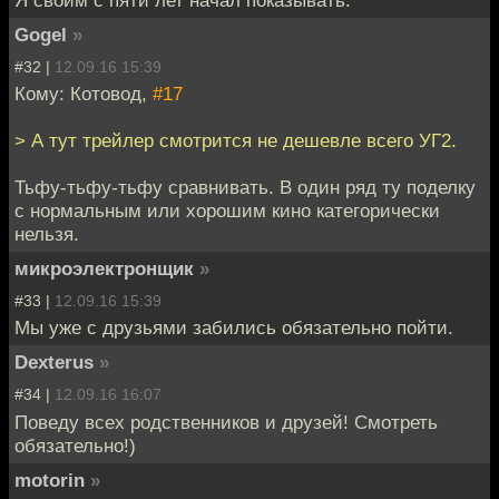
Я своим с пяти лет начал показывать.
Gogel
»
#32 |
12.09.16 15:39
Кому: Котовод,
#17
> А тут трейлер смотрится не дешевле всего УГ2.
Тьфу-тьфу-тьфу сравнивать. В один ряд ту поделку
с нормальным или хорошим кино категорически
нельзя.
микроэлектронщик
»
#33 |
12.09.16 15:39
Мы уже с друзьями забились обязательно пойти.
Dexterus
»
#34 |
12.09.16 16:07
Поведу всех родственников и друзей! Смотреть
обязательно!)
motorin
»