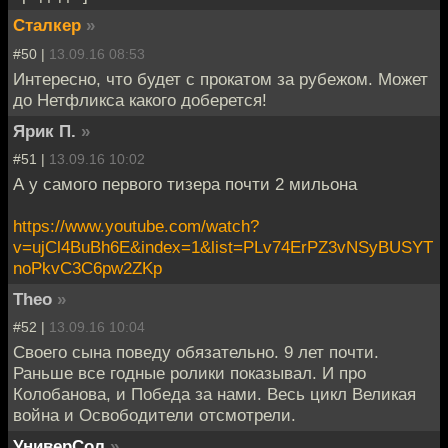
Сталкер
»
#50 |
13.09.16 08:53
Интересно, что будет с прокатом за рубежом. Может
до Нетфликса какого доберется!
Ярик П.
»
#51 |
13.09.16 10:02
А у самого первого тизера почти 2 мильона
https://www.youtube.com/watch?
v=ujCl4BuBh6E&index=1&list=PLv74ErPZ3vNSyBUSYT
noPkvC3C6pw2ZKp
Theo
»
#52 |
13.09.16 10:04
Своего сына поведу обязательно. 9 лет почти.
Раньше все годные ролики показывал. И про
Колобанова, и Победа за нами. Весь цикл Великая
война и Освободители отсмотрели.
УниверСол
»