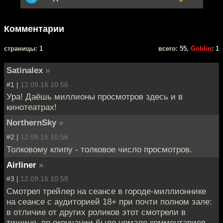
Комментарии
cтраницы: 1
всего: 55,
Goblin
: 1
Satinalex
»
#1 |
12.09.16 10:56
Ура! Даёшь миллионы просмотров здесь и в
кинотеатрах!
NorthernSky
»
#2 |
12.09.16 10:56
Толковому клипу - толковое число просмотров.
Airliner
»
#3 |
12.09.16 10:58
Смотрел трейлер на сеансе в городе-миллионнике
на сеансе с аудиторией 18+ при почти полном зале:
в отличие от других роликов этот смотрели в
тишине, по окончании было немало комментариев