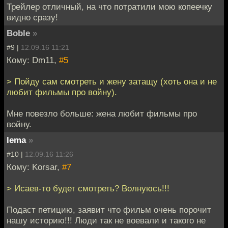
Трейлер отличный, на что потратили мою копеечку
видно сразу!
Boble
»
#9 |
12.09.16 11:21
Кому: Dm11,
#5
> Пойду сам смотреть и жену затащу (хоть она и не
любит фильмы про войну).
Мне повезло больше: жена любит фильмы про
войну.
lema
»
#10 |
12.09.16 11:26
Кому: Korsar,
#7
> Исаев-то будет смотреть? Волнуюсь!!!
Подаст петицию, заявит что фильм очень порочит
нашу историю!!! Люди так не воевали и такого не