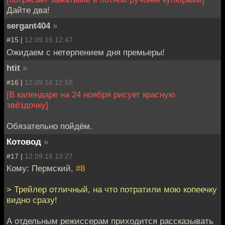
Дайте два!
sergant404
»
#15 |
12.09.16 12:47
Ожидаем с нетерпением дня премьеры!
htit
»
#16 |
12.09.16 12:58
[В календаре на 24 ноября рисует красную
звёздочку]
Обязательно пойдём.
Котовод
»
#17 |
12.09.16 13:27
Кому: Пермский,
#8
> Трейлер отличный, на что потратили мою копеечку
видно сразу!
А отдельным режиссерам приходится рассказывать