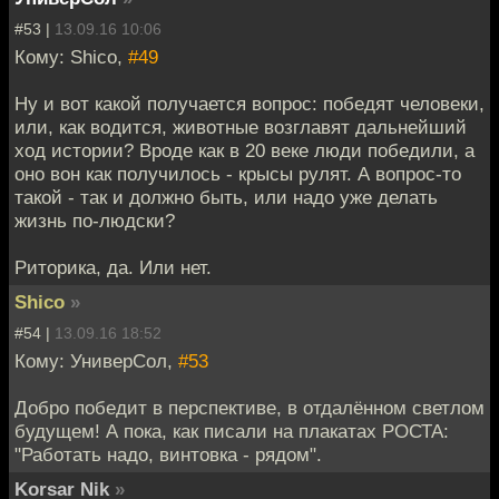
#53 |
13.09.16 10:06
Кому: Shico,
#49
Ну и вот какой получается вопрос: победят человеки,
или, как водится, животные возглавят дальнейший
ход истории? Вроде как в 20 веке люди победили, а
оно вон как получилось - крысы рулят. А вопрос-то
такой - так и должно быть, или надо уже делать
жизнь по-людски?
Риторика, да. Или нет.
Shico
»
#54 |
13.09.16 18:52
Кому: УниверСол,
#53
Добро победит в перспективе, в отдалённом светлом
будущем! А пока, как писали на плакатах РОСТА:
"Работать надо, винтовка - рядом".
Korsar Nik
»