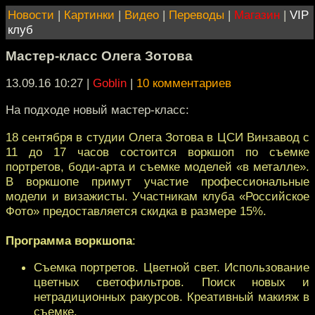
Новости
|
Картинки
|
Видео
|
Переводы
|
Магазин
|
VIP
клуб
Мастер-класс Олега Зотова
13.09.16 10:27
|
Goblin
|
10 комментариев
На подходе новый мастер-класс:
18 сентября в студии Олега Зотова в ЦСИ Винзавод с
11 до 17 часов состоится воркшоп по съемке
портретов, боди-арта и съемке моделей «в металле».
В воркшопе примут участие профессиональные
модели и визажисты. Участникам клуба «Российское
Фото» предоставляется скидка в размере 15%.
Программа воркшопа
:
Съемка портретов. Цветной свет. Использование
цветных светофильтров. Поиск новых и
нетрадиционных ракурсов. Креативный макияж в
съемке.