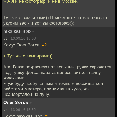
> А я и не фотограф, и не в Москве.
Тут как с вампирами)) Приезжайте на мастеркласс -
укусим вас - и вот вы фотограф)))
nikolkas_spb
»
#3 |
13.09.16 15:08
Кому: Олег Зотов,
#2
> Тут как с вампирами))
Ага. Глаза покраснеют от вспышек, ручки скрючатся
под тушку фотоаппарата, волосы виться начнут
колечками.
Я уж буду необученным и темным восхищаться
работами мастера, принимая за чудо, как
неандерталец на луну.
Олег Зотов
»
#4 |
13.09.16 15:52
Кому: nikolkas_spb,
#3