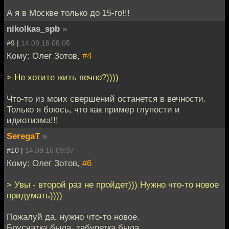
А я в Москве только до 15-го!!!
nikolkas_spb
»
#9 |
14.09.16 08:05
Кому: Олег Зотов,
#4
> Не хотите жить вечно?))))
Что-то из моих свершений останется в вечности.
Только я боюсь, что как пример глупости и
идиотизма!!!
SeregaT
»
#10 |
14.09.16 09:37
Кому: Олег Зотов,
#6
> Увы - второй раз не пройдет))) Нужно что-то новое
придумать))))
Пожалуй да, нужно что-то новое.
Брусчатка была, табуретка была...