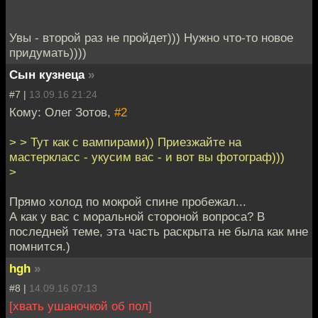
Увы - второй раз не пройдет))) Нужно что-то новое
придумать))))
Сын кузнеца
»
#7 |
13.09.16 21:24
Кому: Олег Зотов,
#2
> > Тут как с вампирами)) Приезжайте на
мастеркласс - укусим вас - и вот вы фотограф)))
>
Прямо холод по мокрой спине пробежал...
А как у вас с моральной стороной вопроса? В
последней теме, эта часть раскрыта не была как мне
помнится.)
hgh
»
#8 |
14.09.16 07:13
[хвать ушаночкой об пол]