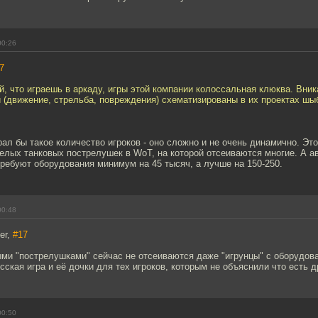
00:26
7
й, что играешь в аркаду, игры этой компании колоссальная клюква. Вник
 (движение, стрельба, повреждения) схематизированы в их проектах шы
ал бы такое количество игроков - оно сложно и не очень динамично. Э
селых танковых пострелушек в WoT, на которой отсеиваются многие. А 
ребуют оборудования минимум на 45 тысяч, а лучше на 150-250.
00:48
er,
#17
ми "пострелушками" сейчас не отсеиваются даже "игрунцы" с оборудов
ская игра и её дочки для тех игроков, которым не объяснили что есть д
00:50