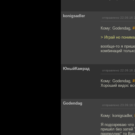
konigsadler
отправлено 22.09.16 
Кому: Godendag,
#
> Играй но понима
вообще-то я прише
комбинаций только
ЮныйКамрад
отправлено 22.09.16 
Кому: Godendag,
#
Хороший видос все
Godendag
отправлено 23.09.16 
Кому: konigsadler,
Я подозреваю что 
пришёл без затей 
пропеллер" то Вам