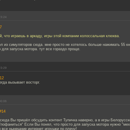
23:24
7
й, что играешь в аркаду, игры этой компании колоссальная клюква.
л из симуляторов сюда. мне просто не хотелось больше нажимать 55 кн
 для запуска мотора. тут все гораздо проще.
23:29
12
гда вызывает восторг.
00:06
#14
сюда Вы пришёл обсудить контент Тупичка наверно, а в игры Белорусс
"пофаниться" Если Вы понял, что просто для запуска мотора нужно "ме
 все нынешние интернет игрушки по плечу!