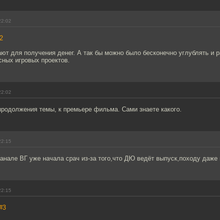
22:02
2
ают для получения денег. А так бы можно было бесконечно углублять и 
сных игровых проектов.
22:02
продолжения темы, к премьере фильма. Сами знаете какого.
22:15
нале ВГ уже начала срач из-за того,что ДЮ ведёт выпуск,походу даже 
22:15
#3