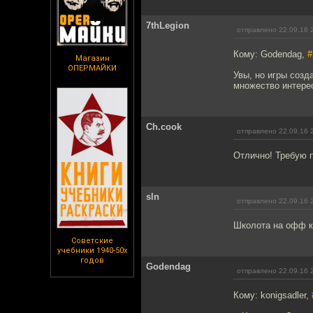
7thLegion
отправлено 22.09.16 
Кому: Godendag,
#
Магазин
ОПЕРМАЙКИ
Увы, но игры созд
множество интере
Ch.cook
отправлено 22.09.16 
Отлично! Требую 
sln
отправлено 22.09.16 
Школота на офф ка
Советские
учебники 1940-50х
годов
Godendag
отправлено 22.09.16 
Кому: konigsadler,