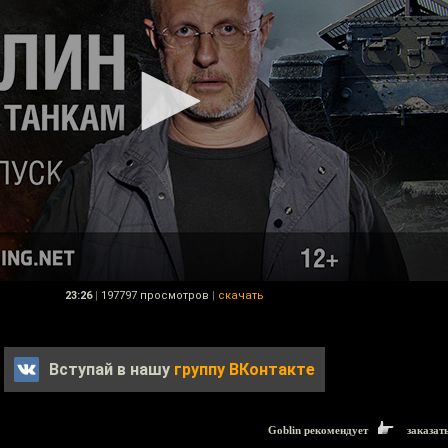
23:26
|
197797 просмотров
|
скачать
Вступай в нашу
группу ВКонтакте
Goblin рекомендует
заказат