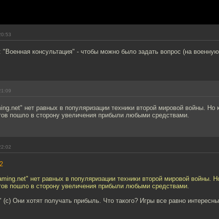
20:53
 "Военная консультация" - чтобы можно было задать вопрос (на военную
21:09
ng.net" нет равных в популяризации техники второй мировой войны. Но
ктов пошло в сторону увеличения прибыли любыми средствами.
22:02
2
ming.net" нет равных в популяризации техники второй мировой войны. 
ктов пошло в сторону увеличения прибыли любыми средствами.
а" (с) Они хотят получать прибыль. Что такого? Игры все равно интересны