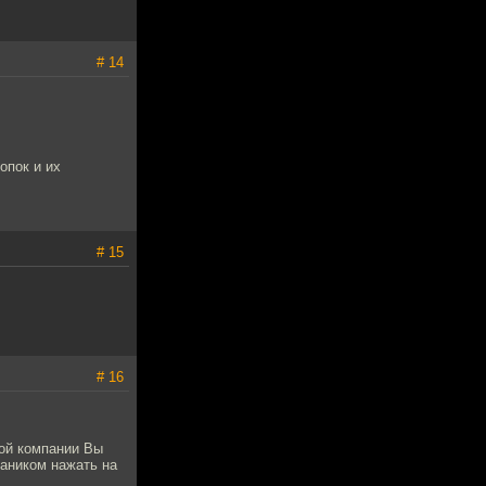
# 14
опок и их
# 15
# 16
кой компании Вы
хаником нажать на