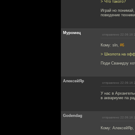
> Что такого?
Играй но понимай,
поведение техники
Муромец
отправлено 22.09.16 
Кому: sln,
#6
> Школота на офф 
Поди Сванидзу хот
АлексейЯр
отправлено 22.09.16 
У нас в Архангель
в аквариуме па ра
Godendag
отправлено 22.09.16 
Кому: АлексейЯр,