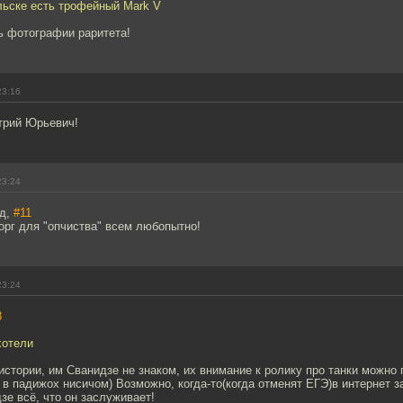
льске есть трофейный Mark V
ь фотографии раритета!
23:16
трий Юрьевич!
23:24
д,
#11
орг для "опчиства" всем любопытно!
23:24
8
хотели
истории, им Сванидзе не знаком, их внимание к ролику про танки можно
в падижох нисичом) Возможно, когда-то(когда отменят ЕГЭ)в интернет з
зе всё, что он заслуживает!