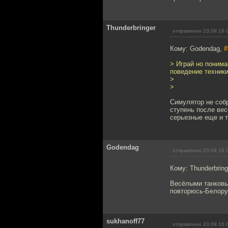
Thunderbringer
отправлено 23.09.16 
Кому: Godendag,
#
> Играй но понима
поведение техники
>
>
Cимулятор не собр
ступень после ве
серьезные еще и т
Godendag
отправлено 23.09.16 
Кому: Thunderbring
Весёлыми танковы
повторюсь-Белорус
sukhanoff77
отправлено 23.09.16 