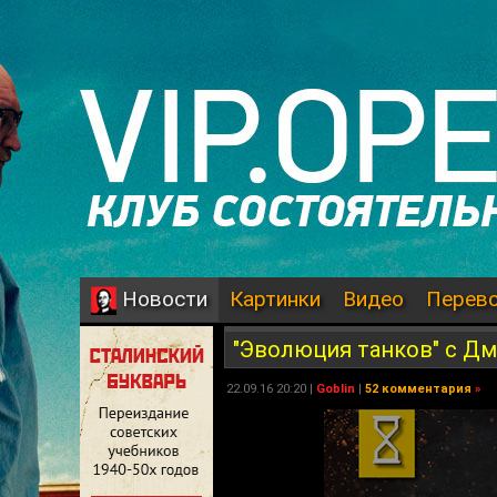
Картинки
Видео
Перев
Новости
"Эволюция танков" с Дм
22.09.16 20:20 |
Goblin
|
52 комментария
»