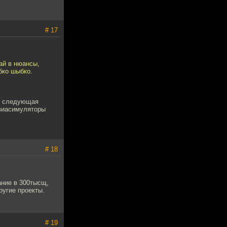
# 17
ай в нюансы,
бко шыбко.
то следующая
авиасимуляторы
# 18
ание в 300тысщ,
ругие проекты.
# 19