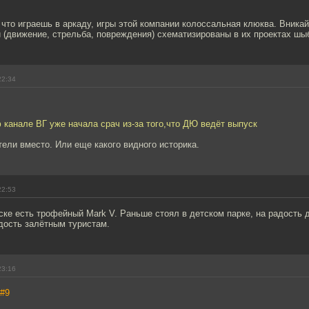
 что играешь в аркаду, игры этой компании колоссальная клюква. Вника
 (движение, стрельба, повреждения) схематизированы в их проектах шы
22:34
канале ВГ уже начала срач из-за того,что ДЮ ведёт выпуск
ели вместо. Или еще какого видного историка.
22:53
ске есть трофейный Mark V. Раньше стоял в детском парке, на радость 
дость залётным туристам.
23:16
#9