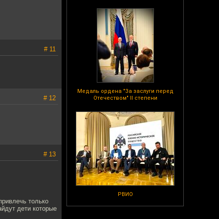
# 11
Медаль ордена "За заслуги перед
# 12
Отечеством" II степени
# 13
РВИО
 привлечь только
айдут дети которые