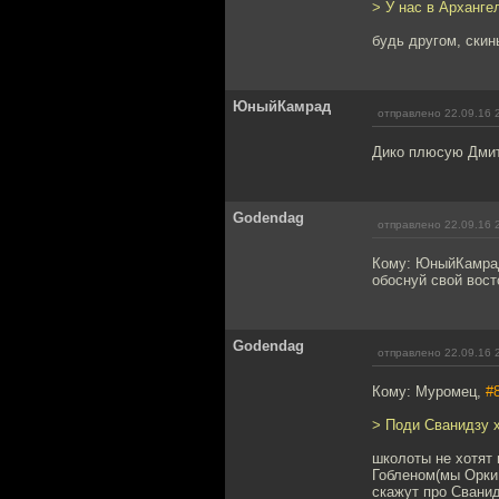
> У нас в Арханге
будь другом, скин
ЮныйКамрад
отправлено 22.09.16 
Дико плюсую Дми
Godendag
отправлено 22.09.16 
Кому: ЮныйКамра
обоснуй свой вост
Godendag
отправлено 22.09.16 
Кому: Муромец,
#
> Поди Сванидзу 
школоты не хотят 
Гобленом(мы Орки 
скажут про Сванид