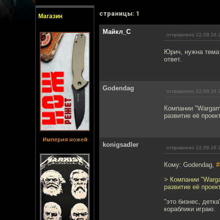
cтраницы: 1
Магазин
Майкл_С
отправлено 22.09.16 
Юрич, нужна тема:
ответ.
Godendag
отправлено 22.09.16 
Компании "Wargami
развитие её прое
Империя ножей
konigsadler
отправлено 22.09.16 
Кому: Godendag,
#
> Компании "Warga
развитие её прое
"это бизнес, детк
кораблики играю.