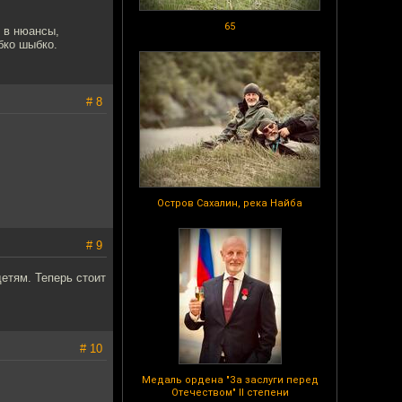
65
й в нюансы,
бко шыбко.
# 8
Остров Сахалин, река Найба
# 9
детям. Теперь стоит
# 10
Медаль ордена "За заслуги перед
Отечеством" II степени