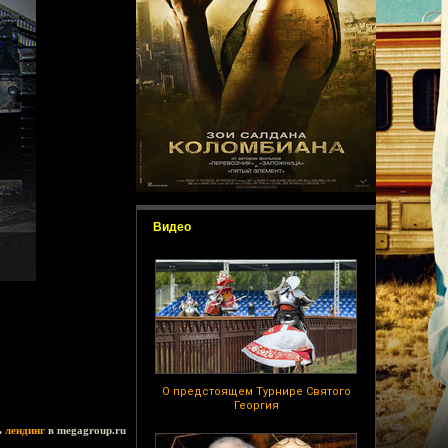
Видео
О предстоящем Турнире Святого
Георгия
ь
лендинг
в megagroup.ru