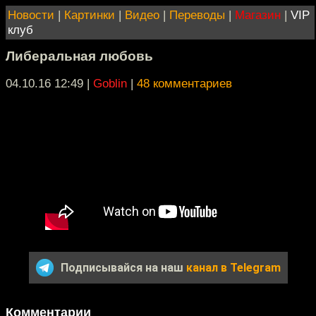
Новости
|
Картинки
|
Видео
|
Переводы
|
Магазин
|
VIP
клуб
Либеральная любовь
04.10.16 12:49
|
Goblin
|
48 комментариев
Подписывайся на наш
канал в Telegram
Комментарии