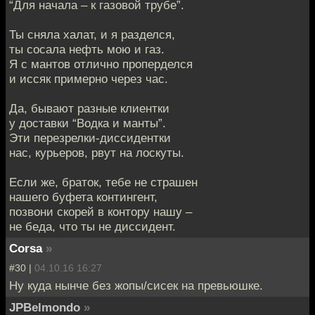
“Для начала – к газовой трубе”.
Ты сняла халат, и я разделся,
ты сосала нефть мою и газ.
Я с мантов отлично проперделся
и иссяк примерно через час.
Да, бывают разные клиентки
у доставки “Водка и манты”.
Эти перезрелки-диссидентки
нас, курьеров, рвут на лоскуты.
Если же, браток, тебе не страшен
нашего буфета контингент,
позвони скорей в контору нашу –
не беда, что ты не диссидент.
Corsa
»
#30 |
04.10.16 16:27
Ну куда нынче без жопы/сисек на превьюшке.
JPBelmondo
»