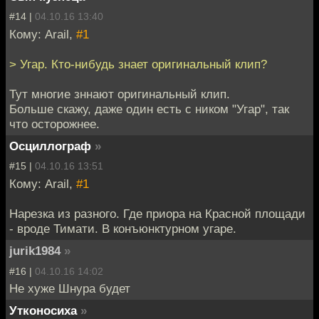
#14 |
04.10.16 13:40
Кому: Arail,
#1
> Угар. Кто-нибудь знает оригинальный клип?
Тут многие зннают оригинальный клип.
Больше скажу, даже один есть с ником "Угар", так
что осторожнее.
Осциллограф
»
#15 |
04.10.16 13:51
Кому: Arail,
#1
Нарезка из разного. Где приора на Красной площади
- вроде Тимати. В конъюнктурном угаре.
jurik1984
»
#16 |
04.10.16 14:02
Не хуже Шнура будет
Утконосиха
»