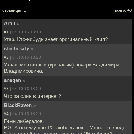
cтраницы: 1
всего: 48
Arail
»
#1 |
04.10.16 13:19
Угар. Кто-нибудь знает оригинальный клип?
sheltercity
»
#2 |
04.10.16 13:20
Узнаю монтажный (кровавый) почерк Владимира
Владимировича.
anegen
»
#3 |
04.10.16 13:20
Что за слив в интернет?
BlackRaven
»
#4 |
04.10.16 13:20
Гимн либералов.
P.S. А почему про 1% любовь поют, Миша то вроде
2% всегда брал, или на двоих по 1% и будет?