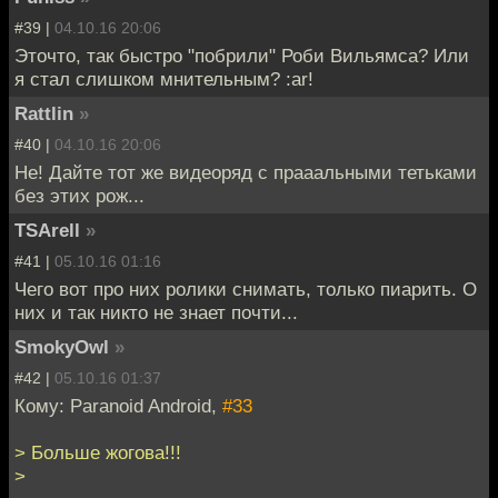
#39 |
04.10.16 20:06
Эточто, так быстро "побрили" Роби Вильямса? Или
я стал слишком мнительным? :ar!
Rattlin
»
#40 |
04.10.16 20:06
Не! Дайте тот же видеоряд с прааальными тетьками
без этих рож...
TSArell
»
#41 |
05.10.16 01:16
Чего вот про них ролики снимать, только пиарить. О
них и так никто не знает почти...
SmokyOwl
»
#42 |
05.10.16 01:37
Кому: Paranoid Android,
#33
> Больше жогова!!!
>