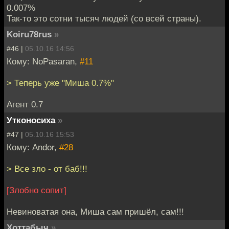
0.007%
Так-то это сотни тысяч людей (со всей страны).
Koiru78rus
»
#46 |
05.10.16 14:56
Кому: NoPasaran,
#11
> Теперь уже "Миша 0.7%"
Агент 0.7
Утконосиха
»
#47 |
05.10.16 15:53
Кому: Andor,
#28
> Все зло - от баб!!!
[Злобно сопит]
Невиноватая она, Миша сам пришёл, сам!!!
Хоттабыч
»