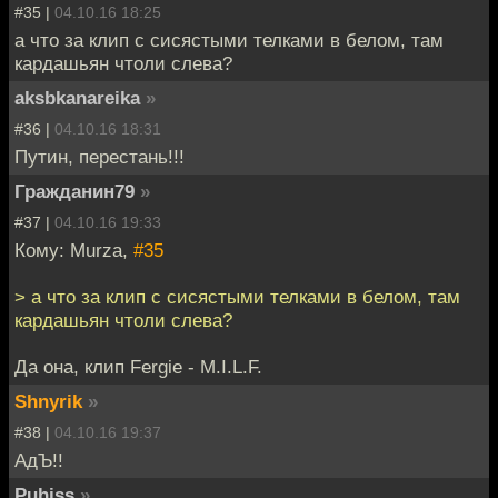
#35 |
04.10.16 18:25
а что за клип с сисястыми телками в белом, там
кардашьян чтоли слева?
aksbkanareika
»
#36 |
04.10.16 18:31
Путин, перестань!!!
Гражданин79
»
#37 |
04.10.16 19:33
Кому: Murza,
#35
> а что за клип с сисястыми телками в белом, там
кардашьян чтоли слева?
Да она, клип Fergie - M.I.L.F.
Shnyrik
»
#38 |
04.10.16 19:37
АдЪ!!
Puhiss
»