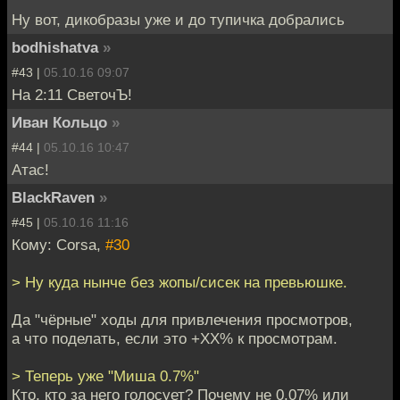
Ну вот, дикобразы уже и до тупичка добрались
bodhishatva
»
#43 |
05.10.16 09:07
На 2:11 СветочЪ!
Иван Кольцо
»
#44 |
05.10.16 10:47
Атас!
BlackRaven
»
#45 |
05.10.16 11:16
Кому: Corsa,
#30
> Ну куда нынче без жопы/сисек на превьюшке.
Да "чёрные" ходы для привлечения просмотров,
а что поделать, если это +XX% к просмотрам.
> Теперь уже "Миша 0.7%"
Кто, кто за него голосует? Почему не 0.07% или