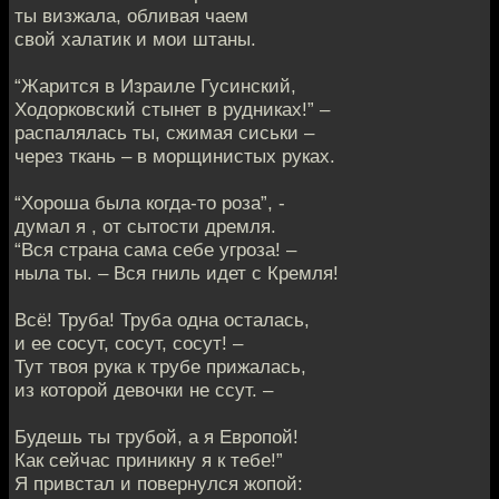
ты визжала, обливая чаем
свой халатик и мои штаны.
“Жарится в Израиле Гусинский,
Ходорковский стынет в рудниках!” –
распалялась ты, сжимая сиськи –
через ткань – в морщинистых руках.
“Хороша была когда-то роза”, -
думал я , от сытости дремля.
“Вся страна сама себе угроза! –
ныла ты. – Вся гниль идет с Кремля!
Всё! Труба! Труба одна осталась,
и ее сосут, сосут, сосут! –
Тут твоя рука к трубе прижалась,
из которой девочки не ссут. –
Будешь ты трубой, а я Европой!
Как сейчас приникну я к тебе!”
Я привстал и повернулся жопой: