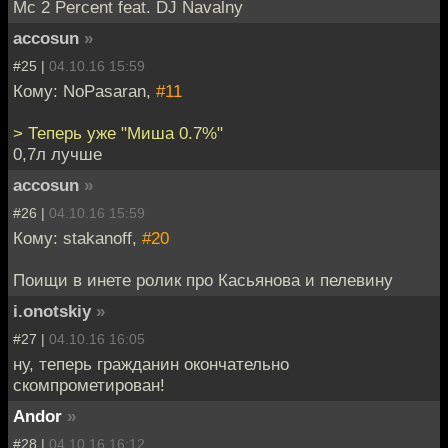
Mc 2 Percent feat. DJ Navalny
accosun
»
#25 |
04.10.16 15:59
Кому: NoPasaran,
#11
> Теперь уже "Миша 0.7%"
0,7л лучше
accosun
»
#26 |
04.10.16 15:59
Кому: stakanoff,
#20
Поищи в инете ролик про Касьянова и пелевину
i.onotskiy
»
#27 |
04.10.16 16:05
ну, теперь гражданин окончательно
скомпрометирован!
Andor
»
#28 |
04.10.16 16:12