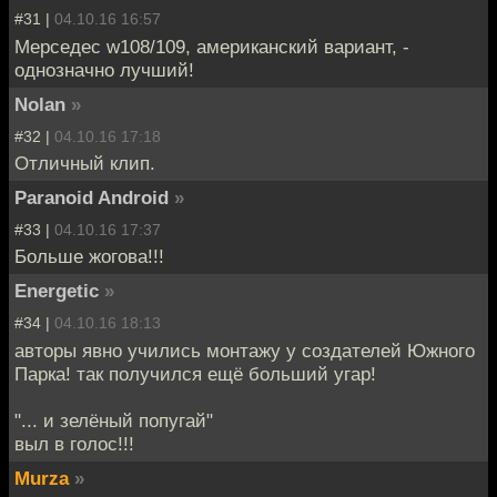
#31 |
04.10.16 16:57
Мерседес w108/109, американский вариант, -
однозначно лучший!
Nolan
»
#32 |
04.10.16 17:18
Отличный клип.
Paranoid Android
»
#33 |
04.10.16 17:37
Больше жогова!!!
Energetic
»
#34 |
04.10.16 18:13
авторы явно учились монтажу у создателей Южного
Парка! так получился ещё больший угар!
"... и зелёный попугай"
выл в голос!!!
Murza
»