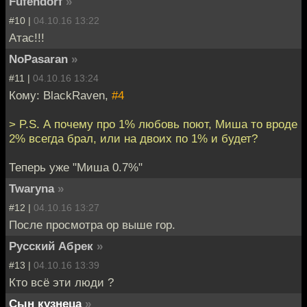
Fufendorf
»
#10 |
04.10.16 13:22
Атас!!!
NoPasaran
»
#11 |
04.10.16 13:24
Кому: BlackRaven,
#4
> P.S. А почему про 1% любовь поют, Миша то вроде
2% всегда брал, или на двоих по 1% и будет?
Теперь уже "Миша 0.7%"
Twaryna
»
#12 |
04.10.16 13:27
После просмотра ор выше гор.
Русский Абрек
»
#13 |
04.10.16 13:39
Кто всё эти люди ?
Сын кузнеца
»