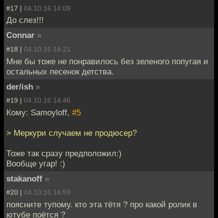
#17 |
04.10.16 14:09
До слез!!!
Connar
»
#18 |
04.10.16 14:21
Мне бы тоже не понравилось без зеленого попугая и
остальных песенок детства.
der/ish
»
#19 |
04.10.16 14:46
Кому: Samoyloff,
#5
> Меркури случаем не продюсер?
Тоже так сразу предположил:)
Вообще угар! :)
stakanoff
»
#20 |
04.10.16 14:59
поясните тупому. кто эта тётя ? про какой ролик в
ютубе поётся ?