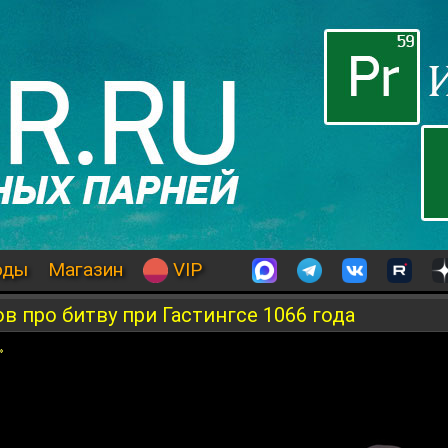
оды
Магазин
VIP
в про битву при Гастингсе 1066 года
»