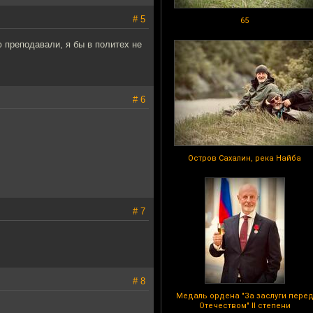
# 5
65
 преподавали, я бы в политех не
# 6
Остров Сахалин, река Найба
# 7
# 8
Медаль ордена "За заслуги пере
Отечеством" II степени