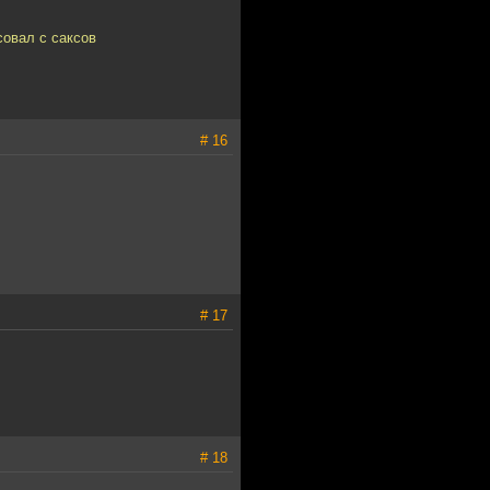
совал с саксов
# 16
# 17
# 18