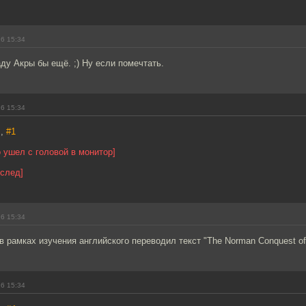
16 15:34
аду Акры бы ещё. ;) Ну если помечтать.
16 15:34
s,
#1
 ушел с головой в монитор]
вслед]
16 15:34
в рамках изучения английского переводил текст "The Norman Conquest of E
16 15:34