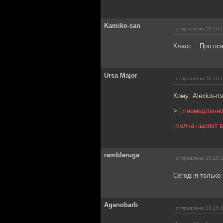
Kamiko-san
отправлено 10.10.
Класс... Про ос
Ursa Major
отправлено 10.10.
Кому: Alexius-rt
>
[и немедленно
[молча ныряет 
rambleruga
отправлено 10.10.
Сегодня только 
Agenobarb
отправлено 10.10.