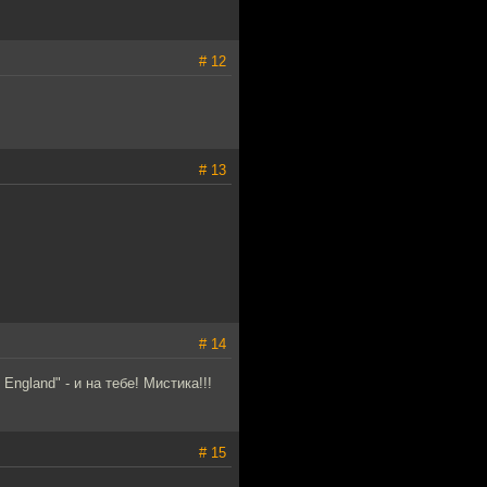
# 12
# 13
# 14
ngland" - и на тебе! Мистика!!!
# 15