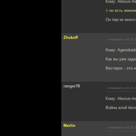
Кому: Alexius-rt
> но есть мнени
Он пер из много
Zhukoff
отправлено 10.10.
Кому: Agenobar
Как вы уже задо
Вестерос - это 
ranger78
отправлено 10.10.
Кому: Alexius-rt
Война алой бело
Merlin
отправлено 10.10.