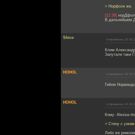
> Норфолк же.
[12:38]
норДфол
В дальнейшем Д
Shico
отправлено 10.10.
Клим Александро
Запутали таки 
HOHOL
отправлено 10.10.
Гийом Нормандск
HOHOL
отправлено 10.10.
Кому: Alexius-rt
> Стену с узким
Либо же римски