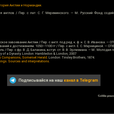
тория Англии и Нормандии.
я англов / Пер. с лат. С. Г. Мереминского. — М.: Русский Фонд соде
ое завоевание Англии / Пер. с англ. под ред. к. ф. н. С. В. Иванова. — СП
аний к достижениям. 1050—1100 гг / Пер. с англ. Е. С. Марнициной. — СПб
/ Пер. с фр. В. Д. Балакина; вступ. ст. В. В. Эрлихмана. — М.: Молодая 
ry of a Dynasty. London: Hambledon & London, 2007
is Companions, Somerset Herald.
London: Tinsley Brothers, 1874.
tings. Sources and interpretations.
Подписывайся на наш
канал в Telegram
Goblin реко