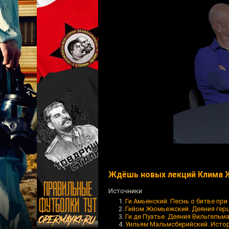
Ждёшь новых лекций Клима 
Источники
Ги Амьенский. Песнь о битве при 
Гийом Жюмьежский. Деяния герц
Ги де Пуатье. Деяния Вильгельм
Уильям Мальмсберийский. Истор