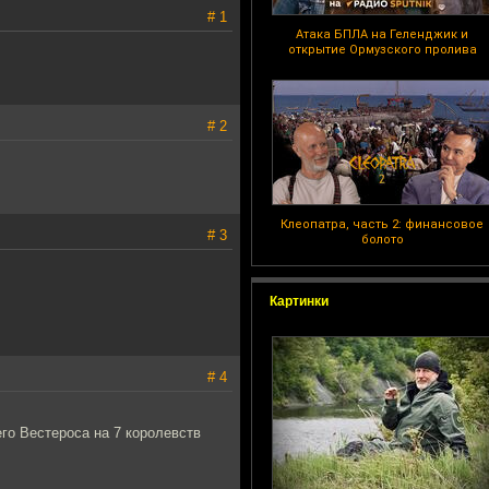
# 1
Атака БПЛА на Геленджик и
открытие Ормузского пролива
# 2
Клеопатра, часть 2: финансовое
# 3
болото
Картинки
# 4
го Вестероса на 7 королевств