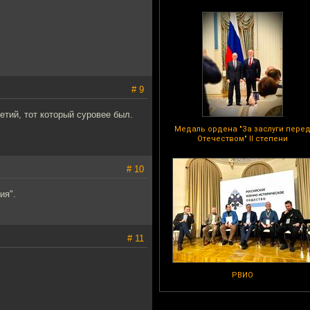
# 9
етий, тот который суровее был.
Медаль ордена "За заслуги пере
Отечеством" II степени
# 10
ия".
# 11
РВИО