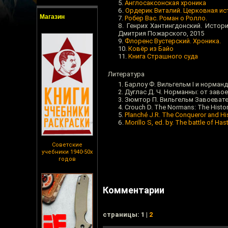
Англосаксонская хроника
Ордерик Виталий. Церковная ис
Магазин
Робер Вас. Роман о Ролло.
Генрих Хантингдонский. Истори
Дмитрия Пожарского, 2015
Флоренс Вустерский. Хроника.
Ковёр из Байо
Книга Страшного суда
Литература
Барлоу Ф. Вильгельм I и нормандск
Дуглас Д. Ч. Норманны: от завоев
Зюмтор П. Вильгельм Завоеватель 
Crouch D. The Normans: The Histo
Planché J.R. The Conqueror and H
Morillo S, ed. by. The battle of Has
Советские
учебники 1940-50х
годов
Комментарии
cтраницы: 1 |
2