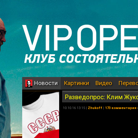
Картинки
Видео
Перев
Новости
Разведопрос: Клим Жуко
10.10.16 13:15 |
Zhukoff
|
173 комментария