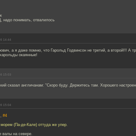
к
, надо понимать, отвалилось
16 14:44
вич, а я даже помню, что Гарольд Годвинсон не третий, а второй!!! А тр
Гхарольды окаянные!
16 15:03
ий сказал англичанам: "Скоро буду. Держитесь там. Хорошего настроен
16 15:04
s,
#4
 морем (Па-де-Кале) оттуда же упер.
е валы на севере.