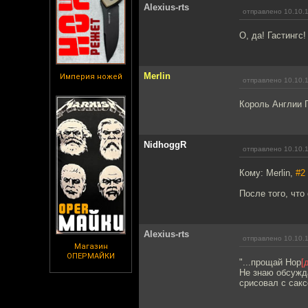
Alexius-rts
отправлено 10.10.
О, да! Гастингс
Merlin
Империя ножей
отправлено 10.10.
Король Англии Г
NidhoggR
отправлено 10.10.
Кому: Merlin,
#2
После того, что
Alexius-rts
отправлено 10.10.
Магазин
ОПЕРМАЙКИ
"...прощай Нор
[
Не знаю обсужда
срисовал с сакс