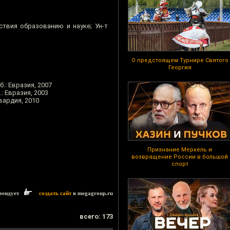
йствия образованию и науке; Ун-т
О предстоящем Турнире Святого
Георгия
б.: Евразия, 2007
.: Евразия, 2003
гвардия, 2010
Признание Меркель и
возвращение России в большой
спорт
мендует
создать сайт
в megagroup.ru
всего: 173