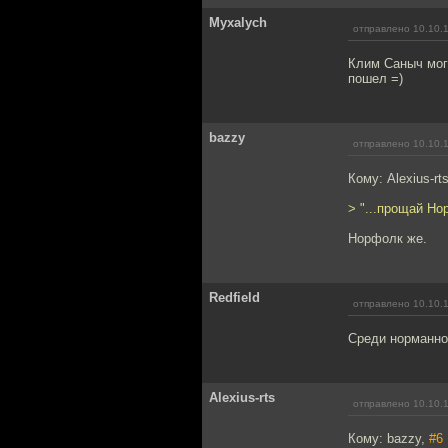
Myxalych
отправлено 10.10.
Клим Саныч могу
пошел =)
bazzy
отправлено 10.10.
Кому: Alexius-rt
> "...прощай Но
Норфолк же.
Redfield
отправлено 10.10.
Среди норманно
Alexius-rts
отправлено 10.10.
Кому: bazzy,
#6