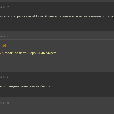
16 14:20
чей силы рассказчик! Если б мне хоть немного похоже в школе историю
16 14:22
s,
#4
р
[д]
фолк, за честь короны мы умрем... "
16 14:34
в ирландцев замечено не было?
16 14:36