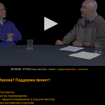
01:52:39
|
879404 просмотра
|
текст
|
аудиоверсия
|
скачать
Жукова? Поддержи проект!
Гастингсе.
огов нормандских.
а, герцога Норманнов и короля Англов.
ия английских королей.