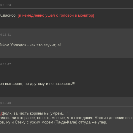
16 13:23
! Спасибо!
[и немедленно ушел с головой в монитор]
16 13:31
ийом Ублюдок - как это звучит, а!
16 13:47
 он вытворял, по другому и не назовешь!!!
16 13:48
д]
фолк, за честь короны мы умрем... "
лось ли это ранее, но есть мнение, что гражданин Мартин деление свое
ов, ну и Стену с узким морем (Па-де-Кале) оттуда же упер.