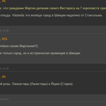
s,
#4
е, что гражданин Мартин деление своего Вестероса на 7 королевств сри
 откуда. Västerås это вообще город в Швеции недалеко от Стокгольма
16 15:36
b,
#15
лбали своим Мартином!!!)
не только город, но и историческая провинция в Швеции.
16 15:39
s,
#4
й розы. Ланкастеры (Ланистеры) и Йорки (Старки).
16 15:41