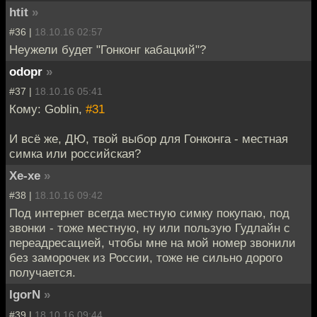
htit
»
#36 |
18.10.16 02:57
Неужели будет "Гонконг кабацкий"?
odopr
»
#37 |
18.10.16 05:41
Кому: Goblin,
#31
И всё же, ДЮ, твой выбор для Гонконга - местная
симка или российская?
Хе-хе
»
#38 |
18.10.16 09:42
Под интернет всегда местную симку покупаю, под
звонки - тоже местную, ну или пользую Гудлайн с
переадресацией, чтобы мне на мой номер звонили
без заморочек из России, тоже не сильно дорого
получается.
IgorN
»
#39 |
18.10.16 09:44