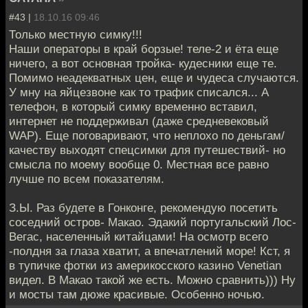
#43 |
18.10.16 09:46
Только местную симку!!!
Наши операторы в край борзые! теле-2 и ёта еще
ничего, а вот основная тройка- кудесники еще те.
Помимо неадекватных цен, еще и чудеса случаются.
У мну на яйцезвоне как то трафик списался... А
телефон, в который симку временно вставил,
интернет не поддерживал (даже средневековый
WAP). Еще поговаривают, что неплохо по деньгам/
качеству выходят спецсимки для путешествий- но
смысла по моему вообще 0. Местная все равно
лучше по всем показателям.
З.Ы. Раз будете в Гонконге, рекомендую посетить
соседний остров- Макао. Эдакий португальский Лос-
Вегас, населенный китайцами! На осмотр всего
-полдня за глаза хватит, а впечатлений море! Кст, я
в тупичке фотки из америкосского казино Venetian
видел. В Макао такой же есть. Можно сравнить))) Ну
и мосты там дюже красивые. Особенно ночью.