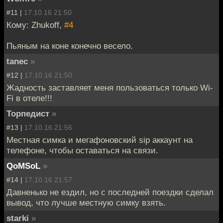
#11 |
17.10.16 21:50
Кому: Zhukoff,
#4
Пьяным на коне конечно весело.
tanec
»
#12 |
17.10.16 21:50
Жадность заставляет меня пользоваться только Wi-
Fi в отеле!!!
Торпедист
»
#13 |
17.10.16 21:56
Местная симка и мегафоновский sip аккаунт на
телефоне, чтобы оставаться на связи.
QoMSoL
»
#14 |
17.10.16 21:57
Давненько не ездил, но с последней поездки сделал
вывод, что лучше местную симку взять.
starki
»