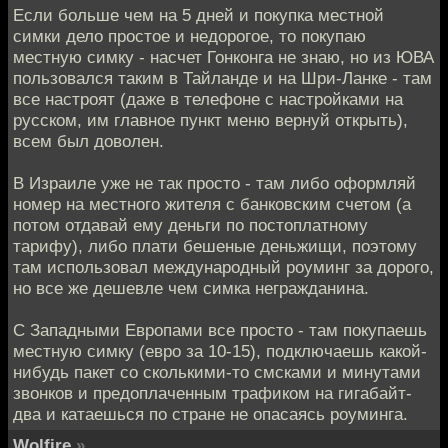
Если больше чем на 5 дней и покупка местной
симки дело простое и недорогое, то покупаю
местную симку - насчет Гонконга не знаю, но из ЮВА
пользовался таким в Тайланде и на Шри-Ланке - там
все настроят (даже в телефоне с настройками на
русском, им главное пункт меню вернуй открыть),
всем был доволен.
В Израиле уже не так просто - там либо оформляй
номер на местного жителя с банковским счетом (а
потом отдавай ему деньги по постоплатному
тарифу), либо плати бешеные деньжищи, поэтому
там использовал международный роуминг за дорого,
но все же дешевле чем симка негражданина.
С Западными Европами все просто - там покупаешь
местную симку (евро за 10-15), подключаешь какой-
нибудь пакет со сколькими-то смсками и минутами
звонков и предоплаченным трафиком на гигабайт-
два и катаешься по стране не опасаясь роуминга.
Wolfire
»