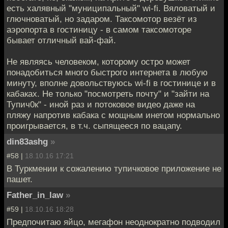
есть халявный "муниципальный" wi-fi. Вяловатый и
глючноватый, но задаром. Таксомотор везёт из
аэропорта в гостиницу - в самом таксомоторе
бывает отличный вай-фай.
Не являясь человеком, которому остро может
понадобиться много быстрого интернета в любую
минуту, вполне довольствуюсь wi-fi в гостинице и в
кабаках. Не только "посмотреть почту" и "зайти на
Тупич0к" - иной раз и потоковое видео даже на
пляжу напротив кабака с мощным инетом нормально
проигрывается, в т.ч. сыпящееся по вацапу.
din83ashg
»
#58 |
18.10.16 17:21
В Туркмении к сожалению тупичковое приложение не
пашет.
Father_in_law
»
#59 |
18.10.16 18:28
Предпочитаю яйцо, мегафон неоднократно подводил