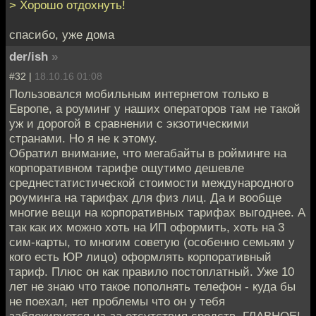
> Хорошо отдохнуть!
спасибо, уже дома
der/ish
»
#32 |
18.10.16 01:08
Пользовался мобильным интернетом только в
Европе, а роуминг у наших операторов там не такой
уж и дорогой в сравнении с экзотическими
странами. Но я не к этому.
Обратил внимание, что мегабайты в ройминге на
корпоративном тарифе ощутимо дешевле
среднестатистической стоимости международного
роуминга на тарифах для физ лиц. Да и вообще
многие вещи на корпоративных тарифах выгоднее. А
так как их можно хоть на ИП оформить, хоть на 3
сим-карты, то многим советую (особенно семьям у
кого есть ЮР лицо) оформлять корпоративный
тариф. Плюс он как правило постоплатный. Уже 10
лет не знаю что такое пополнять телефон - куда бы
не поехал, нет проблемы что он у тебя
заблокируется из-за отсутствия средств. ГЛАВНОЕ!