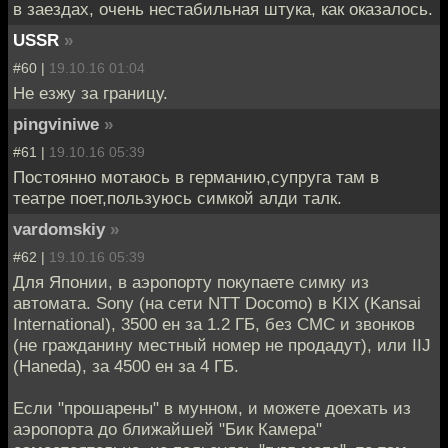
в заездах, очень нестабильная штука, как оказалось.
USSR
»
#60 |
19.10.16 01:04
Не езжу за границу.
pingviniwe
»
#61 |
19.10.16 05:39
Постоянно мотаюсь в германию,супруга там в
театре поет,пользуюсь симкой алди талк.
vardomskiy
»
#62 |
19.10.16 05:39
Для Японии, в аэропорту покупаете симку из
автомата. Sony (на сети NTT Docomo) в KIX (Kansai
International), 3500 ен за 1.2 ГБ, без СМС и звонков
(не гражданину местный номер не продадут), или IIJ
(Haneda), за 4500 ен за 4 ГБ.
Если "прошарены" в мунном, и можете доехать из
аэропорта до ближайшей "Бик Камера"