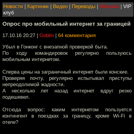
Новости
|
Картинки
|
Видео
|
Переводы
|
Магазин
|
VIP
клуб
Опрос про мобильный интернет за границей
17.10.16 20:27
|
Goblin
|
64 комментария
Убыл в Гонконг с внезапной проверкой быта.
По ходу командировок регулярно пользуюсь
мобильным интернетом.
Сперва цены на заграничный интернет были конские.
Проверяя почту, регулярно испытывал приступы
непреодолимой жадности.
А несколько лет назад интернет вдруг резко
подешевел.
Отсюда вопрос: каким интернетом пользуется
контингент в поездках за границу, кроме Wi-Fi в
отеле?