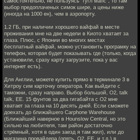
самостоятельно, не пользуясь "гугл мапс", то там
выбор предоплаченых симок шире, а цены ниже
(иногда на 1000 ен), чем в аэропорту.
1.2 ГБ, при наличии хорошего вайфай в месте
проживания мне на две недели в Киото хватает за
глаза. Плюс, с Японии во многих местах
бесплатный вайфай, можно установить програмку на
телефон, которая будет показывать где (только, когда
установили, сразу карту загрузите, пока у вас
интернет есть).
Для Англии, можете купить прямо в терминале 3 в
Хитроу сим карточку оператора. Как выйдите с
таможни, сразу направо. Выбор большой, О2, talk
talk, EE. 15 фунтов за два гигабайта с O2 мне
хватает за глаза на 10 десять дней. Если сможете
доехать до ближaйшего Carphone Warehouse
(Ближайший наверное в Hounslow Central, но это
сильно на любителя, там район достаточно
стрёмный, хотя в один заезд я там жил), или до
магазина провайдера (опять, O2, EE, и т.д.) в