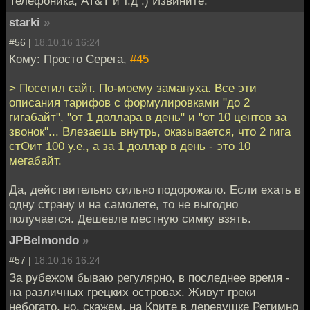
Телефоника, АТ&Т и т.д :) Извините.
starki
»
#56 |
18.10.16 16:24
Кому: Просто Серега,
#45
> Посетил сайт. По-моему замануха. Все эти
описания тарифов с формулировками "до 2
гигабайт", "от 1 доллара в день" и "от 10 центов за
звонок"... Влезаешь внутрь, оказывается, что 2 гига
стОит 100 у.е., а за 1 доллар в день - это 10
мегабайт.
Да, действительно сильно подорожало. Если ехать в
одну страну и на самолете, то не выгодно
получается. Дешевле местную симку взять.
JPBelmondo
»
#57 |
18.10.16 16:24
За рубежом бываю регулярно, в последнее время -
на различных грецких островах. Живут греки
небогато, но, скажем, на Крите в деревушке Ретимно