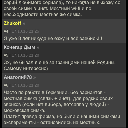
серий любимого сериала), то никогда не выхожу со
своей симки в инет. Местный wi-fi и по
необходимости местная же симка.
Zhukoff
»
#4 |
17.10.16 21:25
Я уже 8 лет никуда не езжу и всё заебись!!!
Кочегар Дым
»
#5 |
17.10.16 21:28
Эх, не бывал я ещё за границами нашей Родины.
Самому интересно)
Анатолий78
»
#6 |
17.10.16 21:28
Часто по работе в Германии, без вариантов -
местная симка (связь + инет), для редких своих
звонков (если нет вибера, вотсаппа у людей) -
московская симка.
Платит правда фирма, но были с нашими симками
эксперименты - остановились на местных.