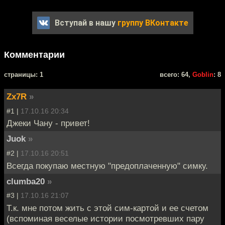
Вступай в нашу
группу ВКонтакте
Комментарии
cтраницы: 1
всего: 64,
Goblin
: 8
Zx7R
»
#1 |
17.10.16 20:34
Джеки Чану - привет!
Juok
»
#2 |
17.10.16 20:51
Всегда покупаю местную "предоплаченную" симку.
clumba20
»
#3 |
17.10.16 21:07
Т.к. мне потом жить с этой сим-картой и ее счетом
(вспоминая веселые истории посмотревших пару