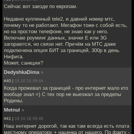
Сейчас вот заезде по европам.
Недавно купленный tele2, и давний номер мтс,
почему то не работают. Мегафон тоже с собой есть,
но на простом телефоне, не знаю как у него.
Включаю роуминг данных, значки E или 3G
загораются, но связи нет. Причём на МТС даже
подключена опция БИТ за границей, 300р в день.
Нифига.
Может, санкции?
DedyshkaDima
»
#40 |
18.10.16 09:44
Когда проживал за границей - про интернет мало кто
вообще знал =) С тех пор не выезжал за пределы
Родины.
Metnul
»
#41 |
18.10.16 09:45
Наш интернет дорогой, так как там всегда есть плата
местному оператору + наценка от нашего. По факту -