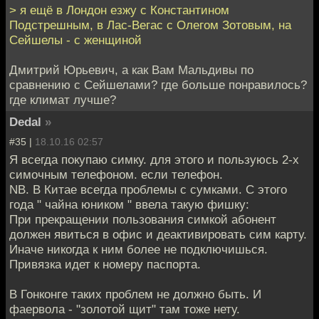
> я ещё в Лондон езжу с Константином
Подстрешным, в Лас-Вегас с Олегом Зотовым, на
Сейшелы - с женщиной
Дмитрий Юрьевич, а как Вам Мальдивы по
сравнению с Сейшелами? где больше понравилось?
где климат лучше?
Dedal
»
#35 |
18.10.16 02:57
Я всегда покупаю симку. для этого и пользуюсь 2-х
симочным телефоном. если телефон.
NB. В Китае всегда проблемы с сумками. С этого
года " чайна юником " ввела такую фишку:
При прекращении пользования симкой абонент
должен явиться в офис и деактивировать сим карту.
Иначе никогда к ним более не подключишься.
Привязка идет к номеру паспорта.
В Гонконге таких проблем не должно быть. И
фаервола - "золотой щит" там тоже нету.