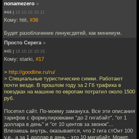
nonamezero
»
#44 |
18.10.16 10:11
Кому: htit,
#36
Будет разоблачение линуксдетей, как минимум.
Просто Серега
»
#45 |
18.10.16 10:16
Кому: starki,
#17
>
http://goodline.ru/ru/
> Специальные туристические симки. Работают
почти везде. В прошлом году за 2 Гб трафика в
поездках на машине по европам потратил около 1500
руб.
Посетил сайт. По-моему замануха. Все эти описания
тарифов с формулировками "до 2 гигабайт", "от 1
доллара в день" и "от 10 центов за звонок"...
Влезаешь внутрь, оказывается, что 2 гига стОит 100
у.е., а за 1 доллар в день - это 10 мегабайт. Может,