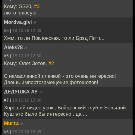
Кому: SS20,
#3
люто плюсую
Mordva.givi
»
#5 |
18.10.16 12:33
Хмм, то ли Поклонская, то ли Брэд Питт...
Aleks78
»
#6 |
18.10.16 12:50
Кому: Олег Зотов,
#2
С намасленной пленкой - это очень интересно!
Даешь импортозамещение фотошопов!
ДЕДУШКА АУ
»
#7 |
18.10.16 13:36
Хороший видео урок , Бойцовский клуб и Большой
Куш это было бы интересно , да ...
Murza
»
#8 |
18.10.16 15:09