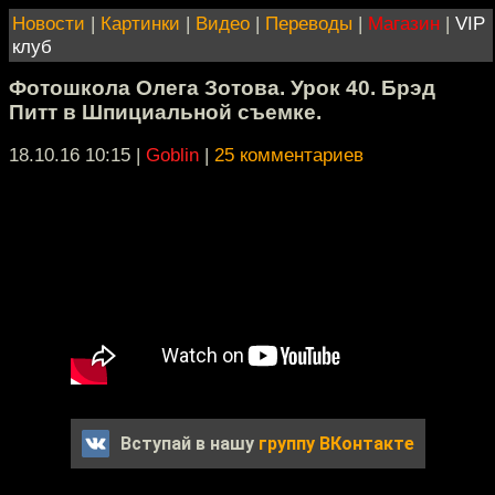
Новости
|
Картинки
|
Видео
|
Переводы
|
Магазин
|
VIP
клуб
Фотошкола Олега Зотова. Урок 40. Брэд
Питт в Шпициальной съемке.
18.10.16 10:15
|
Goblin
|
25 комментариев
Вступай в нашу
группу ВКонтакте