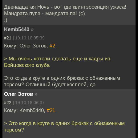
Двенадцатая Ночь - вот где квинтэссенция ужаса!
Мандрата пупа - мандрата па! (с)
:)
Kemb5440
»
#21 |
19.10.16 05:39
Кому: Олег Зотов,
#2
> Мы очень хотели сделать еще и кадры из
Бойцовского клуба
Это когда в круге в одних брюкак с обнаженным
торсом? Отличный будет косплей, да
Олег Зотов
»
#22 |
19.10.16 06:37
Кому: Kemb5440,
#21
> Это когда в круге в одних брюкак с обнаженным
торсом?