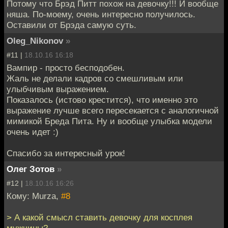
Потому что Брэд Питт похож на девочку!!! И вообще
няша. По-моему, очень интересно получилось.
Оставили от Брэда самую суть.
Oleg_Nikonov
»
#11 |
18.10.16 16:18
Вампир - просто бесподобен.
Жаль не делали кадров со смешливым или
улыбчивым выражением.
Показалось (истово крестится), что именно это
выражение лучше всего пересекается с аналогичной
мимикой Бреда Пита. Ну и вообще улыбка модели
очень идет :)
Спасибо за интересный урок!
Олег Зотов
»
#12 |
18.10.16 16:26
Кому: Murza,
#8
> А какой смысл ставить девочку для косплея