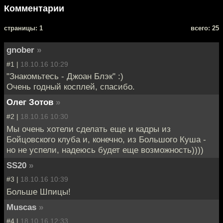
Комментарии
cтраницы: 1
всего: 25
gnober
»
#1 |
18.10.16 10:29
"Знакомьтесь - Джоан Блэк" :)
Очень годный косплей, спасибо.
Олег Зотов
»
#2 |
18.10.16 10:30
Мы очень хотели сделать еще и кадры из
Бойцовского клуба и, конечно, из Большого Куша -
но не успели, надеюсь будет еще возможность))))
SS20
»
#3 |
18.10.16 10:39
Больше Шпицы!
Muscas
»
#4 |
18.10.16 12:33