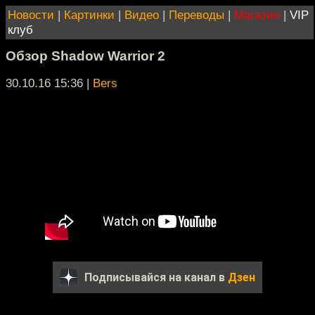
Новости
|
Картинки
|
Видео
|
Переводы
|
Магазин
|
VIP
клуб
Обзор Shadow Warrior 2
30.10.16 15:36
|
Bers
Подписывайся на канал в
Дзен