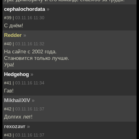
cephalochordata
»
#39 |
03.11.16 11:30
С днём!
Redder
»
#40 |
03.11.16 11:32
На сайте с 2002 года.
Становится только лучше.
Ура!
Hedgehog
»
#41 |
03.11.16 11:34
Гав!
MikhailXIV
»
#42 |
03.11.16 11:37
Долгих лет!
rexozavr
»
#43 |
03.11.16 11:37