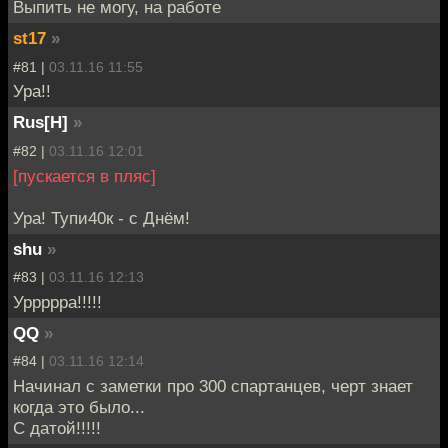
Выпить не могу, на работе
st17
»
#81 |
03.11.16 11:55
Ура!!
Rus[H]
»
#82 |
03.11.16 12:01
[пускается в пляс]
Ура! Тупи40к - с Днём!
shu
»
#83 |
03.11.16 12:13
Уррррра!!!!!
QQ
»
#84 |
03.11.16 12:14
Начинал с заметки про 300 спартанцев, черт знает
когда это было...
С датой!!!!!