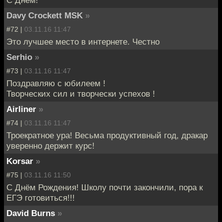
Davy Crockett MSK
»
#72 |
03.11.16 11:47
Это лучшее место в интернете. Честно
Serhio
»
#73 |
03.11.16 11:47
Поздравляю с юбилеем !
Творческих сил и творчески успехов !
Airliner
»
#74 |
03.11.16 11:47
Троекратное ура! Весьма продуктивный год, дракар
уверенно держит курс!
Korsar
»
#75 |
03.11.16 11:50
С Днём Рождения! Школу почти закончили, пора к
ЕГЭ готовиться!!!
David Burns
»