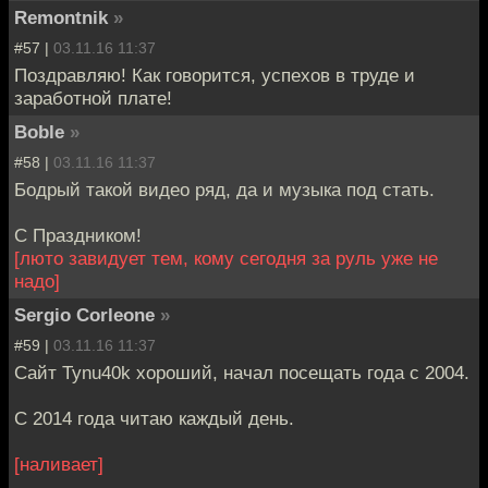
Remontnik
»
#57 |
03.11.16 11:37
Поздравляю! Как говорится, успехов в труде и
заработной плате!
Boble
»
#58 |
03.11.16 11:37
Бодрый такой видео ряд, да и музыка под стать.
С Праздником!
[люто завидует тем, кому сегодня за руль уже не
надо]
Sergio Corleone
»
#59 |
03.11.16 11:37
Сайт Tynu40k хороший, начал посещать года с 2004.
С 2014 года читаю каждый день.
[наливает]