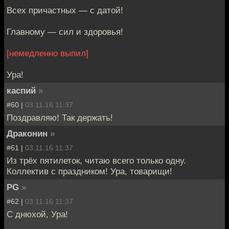
Всех причастных — с датой!
Главному — сил и здоровья!
[немедленно выпил]
Ура!
каспий
»
#60 |
03.11.16 11:37
Поздравляю! Так держать!
Драконин
»
#61 |
03.11.16 11:37
Из трёх пятилеток, читаю всего только одну.
Коллектив с праздником! Ура, товарищи!
PG
»
#62 |
03.11.16 11:37
С днюхой, Ура!