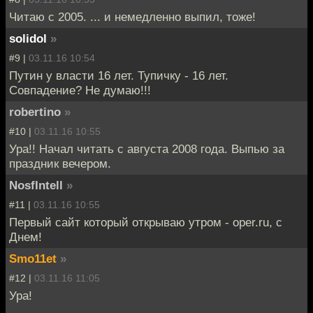
Читаю с 2005. ... и немедленно выпил, тоже!
solidol
»
#9 |
03.11.16 10:54
Путин у власти 16 лет. Тупичку - 16 лет.
Совпадение? Не думаю!!!
robertino
»
#10 |
03.11.16 10:55
Ура!! Начал читать с августа 2008 года. Выпью за
праздник вечером.
NosfIntell
»
#11 |
03.11.16 10:55
Первый сайт который открываю утром - oper.ru, с
Днем!
Smo11et
»
#12 |
03.11.16 11:05
Ура!