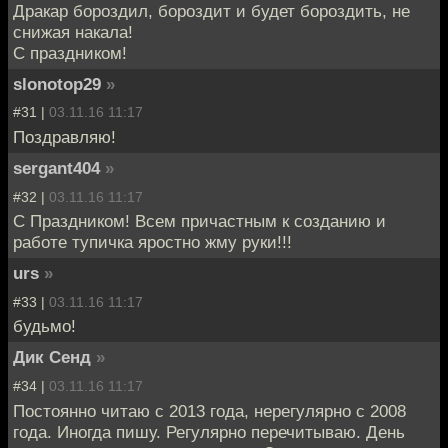
Дракар бороздил, бороздит и будет бороздить, не
снижая накала!
С праздником!
slonotop29
»
#31 |
03.11.16 11:17
Поздравляю!
sergant404
»
#32 |
03.11.16 11:17
С Праздником! Всем причастным к созданию и
работе тупичка яростно жму руки!!!
urs
»
#33 |
03.11.16 11:17
будьмо!
Дик Сенд
»
#34 |
03.11.16 11:17
Постоянно читаю с 2013 года, нерегулярно с 2008
года. Иногда пишу. Регулярно перечитываю. День