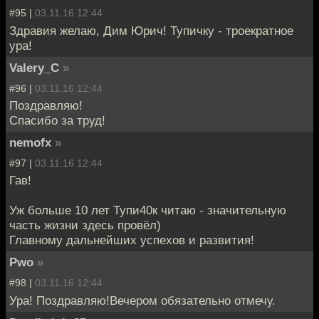
#95 |
03.11.16 12:44
Здравия желаю, Дим Юрич! Тупичку - троекратное
ура!
Valery_C
»
#96 |
03.11.16 12:44
Поздравляю!
Спасибо за труд!
nemofx
»
#97 |
03.11.16 12:44
Гав!
Уж больше 10 лет Тупи40к читаю - значительную
часть жизни здесь провёл)
Главному дальнейших успехов и развития!
Pwo
»
#98 |
03.11.16 12:44
Ура! Поздравляю!Вечером обязательно отмечу.