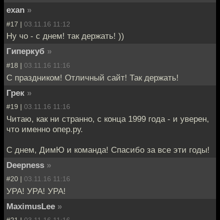
exan
»
#17 |
03.11.16 11:12
Ну чо - с днем! так держать! ))
Гиперкуб
»
#18 |
03.11.16 11:16
С праздником! Отличный сайт! Так держать!
Грек
»
#19 |
03.11.16 11:16
Читаю, как ни странно, с конца 1999 года - и уверен,
что именно опер.ру.
С днем, ДимЮ и команда! Спасибо за все эти годы!
Deepness
»
#20 |
03.11.16 11:16
УРА! УРА! УРА!
MaximusLee
»
#21 |
03.11.16 11:16