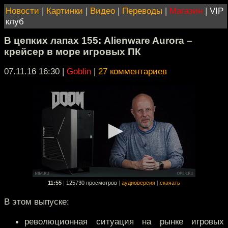
Новости
|
Картинки
|
Видео
|
Переводы
|
Магазин
|
VIP
клуб
В цепких лапах 155: Alienware Aurora –
крейсер в море игровых ПК
07.11.16 16:30
|
Goblin
|
27 комментариев
11:55
|
125730 просмотров
|
аудиоверсия
|
скачать
В этом выпуске:
революционная ситуация на рынке игровых