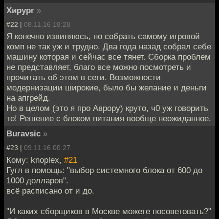
Хирург
»
#22 |
08.11.16 18:28
Я конечно извиняюсь, но собрать самому игровой
комп не так уж и трудно. Два года назад собрал себе
машину которая и сейчас все тянет. Сборка проблем
не представляет, благо все можно посмотреть и
прочитать об этом в сети. Возможности
модернизации широкие, было бы желание и деньги
на апгрейд.
Но в целом (это я про Аврору) круто, ч0 уж говорить
то! Решение с блоком питания вообще неожиданное.
Buravsic
»
#23 |
09.11.16 00:27
Кому: knoplex,
#21
Гугл в помощь: "выбор системного блока от 600 до
1000 долларов".
всё расписано от и до.
"И каких сборщиков в Москве можете посоветовать?"