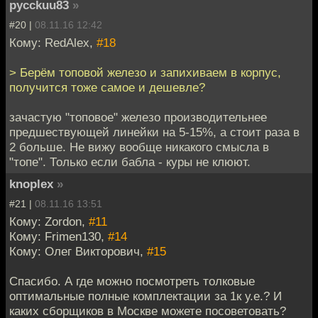
pycckuu83
»
#20 |
08.11.16 12:42
Кому: RedAlex,
#18
> Берём топовой железо и запихиваем в корпус,
получится тоже самое и дешевле?
зачастую "топовое" железо производительнее
предшествующей линейки на 5-15%, а стоит раза в
2 больше. Не вижу вообще никакого смысла в
"топе". Только если бабла - куры не клюют.
knoplex
»
#21 |
08.11.16 13:51
Кому: Zordon,
#11
Кому: Frimen130,
#14
Кому: Олег Викторович,
#15
Спасибо. А где можно посмотреть толковые
оптимальные полные комплектации за 1к у.е.? И
каких сборщиков в Москве можете посоветовать?