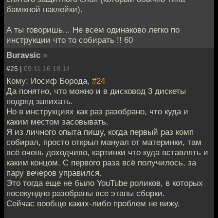
бамжной наклейки).
А ты говоришь... Не всем одинаково легко по
инструкции что то собирать !! 60
Buravsic
»
#25 |
09.11.16 18:14
Кому: Иосиф Борода,
#24
Да понятно, что можно и в дисковод 3 дискеты
подряд запихать.
Но в инструкциях как раз разобрано, что куда и
каким местом засовывать.
Я из личного опыта пишу, когда первый раз комп
собирал, просто открыл мануал от материнки, там
всё очень доходчиво, картинки что куда вставлять и
каким концом. С первого раза всё получилось, за
пару вечеров управился.
Это тогда еще не было YouTube роликов, в которых
посекундно разобраны все этапы сборки.
Сейчас вообще каких-либо проблем не вижу.