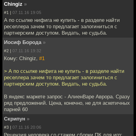
Chingiz
»
#1 |
07.11.16 19:05
А по ссылке нифига не купить - в разделе найти
реселлера зачем то предлагает залогиниться с
партнерским доступом. Видать, не судьба.
Иосиф Борода
»
#2 |
07.11.16 19:32
Кому: Chingiz,
#1
> А по ссылке нифига не купить - в разделе найти
реселлера зачем то предлагает залогиниться с
партнерским доступом. Видать, не судьба.
В яндекс маркете запрос - АлиенВаре Аврора. Сразу
ряд предложений. Цена, конечно, не для аскетичных
парней 60
Скрипун
»
#3 |
07.11.16 20:06
Рецензия человека со стажем сборки ПК для игр: