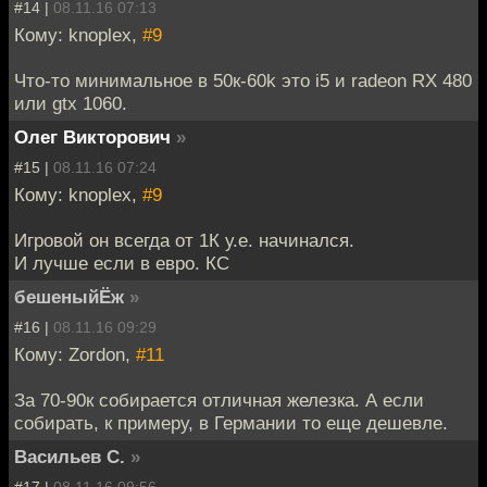
#14 |
08.11.16 07:13
Кому: knoplex,
#9
Что-то минимальное в 50к-60k это i5 и radeon RX 480
или gtx 1060.
Олег Викторович
»
#15 |
08.11.16 07:24
Кому: knoplex,
#9
Игровой он всегда от 1К у.е. начинался.
И лучше если в евро. КС
бешеныйЁж
»
#16 |
08.11.16 09:29
Кому: Zordon,
#11
За 70-90к собирается отличная железка. А если
собирать, к примеру, в Германии то еще дешевле.
Васильев С.
»