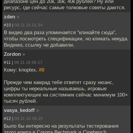
диапазоне цен до 20к, 30к, 40к рублей? Ну или
ресурс, где сейчас самые толковые советы даются.
zden
»
#10 |
08.11.16 01:34
В видео два раза упоминается "кликайте сюда",
чтобы посмотреть спецификации, но кликать некуда.
Видимо, ссылку не добавили.
Zordon
»
#11 |
08.11.16 06:17
Кому: knoplex,
#9
Прежде чем камрад тебе ответит сразу нюанс,
цифры ты нереальные называешь, игровые
комплектующие на системник сейчас минимум 100+
тысяч рублей.
vasya_kedoff
»
#12 |
08.11.16 06:25
Было бы интересно на результаты тестирования
этого компа в Corona Bechmark и Cinebench