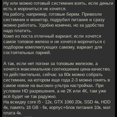
Ну или можно готовый системник взять, если деньги
есть и морочиться не хочется.
На работу, например, готовые берем. Привезли
системник и монитор, подрубил питание и сразу
можно работать. Удобно конечно, но за удобство
надо платить.
Комп из поста отличный вариант, если хочется
самое топовое железо и не хочется морочиться с
подбором комплектующих самому, вариант для
состоятельных парней.
А так, если нет погони за топовым железом, а
хочется максимальное соотношение цена-качество,
то действительно, сейчас за 60к можно собрать
системник, на котором еще года 2-3 можно гонять в
самое новое на высоких-ультра настройках. При
условии HD разрешения, а не 2К или 4К, там уже
всё будет не так радужно.
На вскидку core i5 - 12к, GTX 1060 20к, SSD 4к, HDD
4к, память 16 GB - 6к, корпус+блок питания 10к, мат
плата 4к.