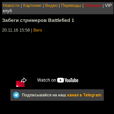
Новости
|
Картинки
|
Видео
|
Переводы
|
Магазин
|
VIP
клуб
Забеги стримеров Battlefied 1
20.11.16 15:58
|
Bers
Подписывайся на наш
канал в Telegram