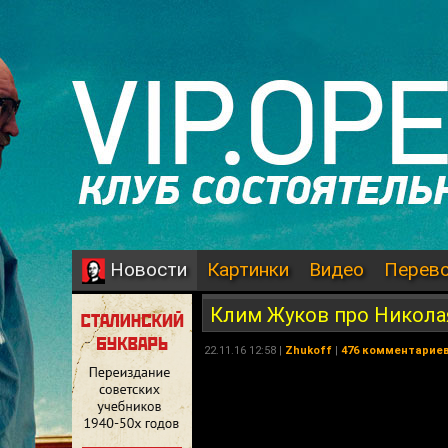
Картинки
Видео
Перев
Новости
Клим Жуков про Николая
22.11.16 12:58 |
Zhukoff
|
476 комментарие