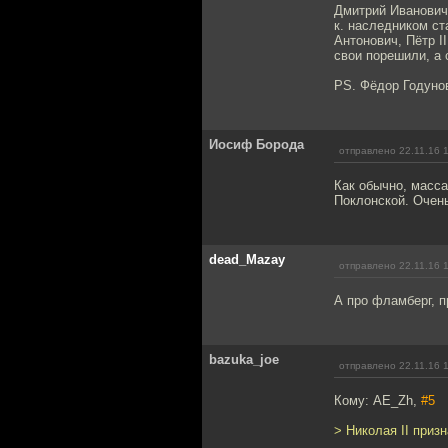
Дмитрий Иванович,
к. наследником ст
Антонович, Пётр II
свои порешили, а
PS. Фёдор Годунов
Иосиф Борода
отправлено 22.11.16 
Как обычно, масс
Поклонской. Очен
dead_Mazay
отправлено 22.11.16 
А про фламберг, п
bazuka_joe
отправлено 22.11.16 
Кому: AE_Zh,
#5
> Николая II приз