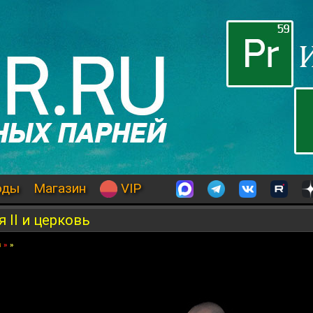
оды
Магазин
VIP
 II и церковь
в
»
»