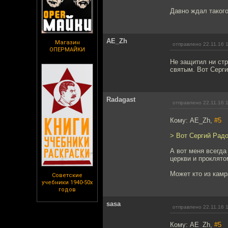
Давно ждал таког
AE_Zh
Магазин
отправлено 22.11.16 
ОПЕРМАЙКИ
Не защитил ни стр
святым. Вот Серги
Radagast
отправлено 22.11.16 
Кому: AE_Zh,
#5
> Вот Сергий Радо
А вот меня всегда
церкви и проклят
Может кто из камр
Советские
учебники 1940-50х
годов
sasa
отправлено 22.11.16 
Кому: AE_Zh,
#5