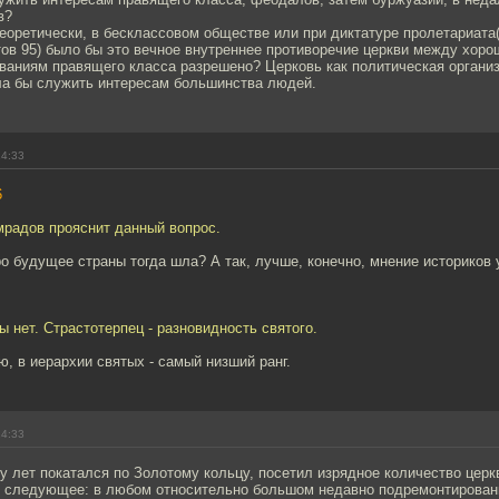
в?
теоретически, в бесклассовом обществе или при диктатуре пролетариата
ов 95) было бы это вечное внутреннее противоречие церкви между хор
ваниям правящего класса разрешено? Церковь как политическая органи
ла бы служить интересам большинства людей.
14:33
6
мрадов прояснит данный вопрос.
о будущее страны тогда шла? А так, лучше, конечно, мнение историков
ы нет. Страстотерпец - разновидность святого.
, в иерархии святых - самый низший ранг.
14:33
 лет покатался по Золотому кольцу, посетил изрядное количество цер
л следующее: в любом относительно большом недавно подремонтирова