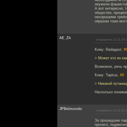
неужели фашисто
А вот интересно, 
общество, процент
нехорошими требо
образом тоже мог
AE_Zh
отправлено 22.11.16 
Кому: Radagast,
#
> Может кто из ка
Возможно, речь пр
Кому: Tapirus,
#8
> Никакой путаниц
Насколько понимаю
JPBelmondo
отправлено 22.11.16 
За прошедшие пару
прочего, подмети