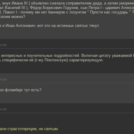
 внук Ивана III ( объявлен сначала соправителем деда, а затем уморенн
ал Василий III ), Фёдор Борисович Годунов, сын Петра I - царевич Алексе
I, Павел I - почему им нет баннеров с лозунгом " Прости нас государь " ?
 своим можно?
 и Иоан Антонович- вот кто на истинных святых тянут.
14:09
а интересных и поучительных подробностей. Включая цитату уважаемой
ь специфически её (г-жу Поклонскую) характеризующую.
14:16
ро фламберг тут есть?
14:33
нали страстотерпцем, не святым