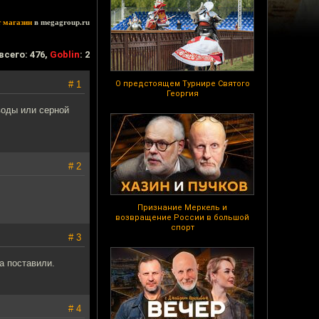
т магазин
в megagroup.ru
всего: 476,
Goblin
: 2
# 1
О предстоящем Турнире Святого
Георгия
воды или серной
# 2
Признание Меркель и
возвращение России в большой
спорт
# 3
а поставили.
# 4