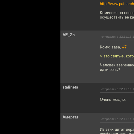
http://www.patriarc
Комиссия на осно
осуществить ее к
AE_Zh
отправлено 22.11.16 
Кому: sasa,
#7
> это святые, кот
Человек вверенное
идти речь?
stalinets
отправлено 22.11.16 
Очень мощно.
Амертат
отправлено 22.11.16 
Из этих цитат иер
необходимость сл