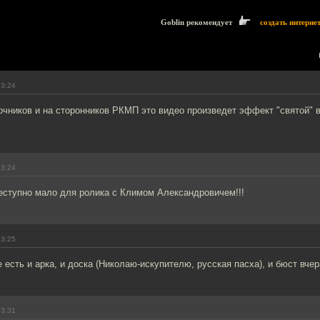
Goblin рекомендует
создать интерне
13:24
очников и на сторонников РКМП это видео произведет эффект "святой" 
13:24
реступно мало для ролика с Климом Александровичем!!!
13:25
 есть и арка, и доска (Николаю-искупителю, русская пасха), и бюст вчер
13:31