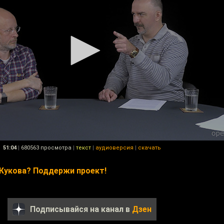
51:04
|
680563 просмотра
|
текст
|
аудиоверсия
|
скачать
Жукова? Поддержи проект!
Подписывайся на канал в
Дзен