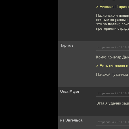
> Николая II приз
Насколько я поним
святым за разные 
это за подвиг, при
претерпели страда
Tapirus
отправлено 22.11.16 
Кому: Кочегар Ды
> Есть путаница в
Никакой путаницы 
Ursa Major
отправлено 22.11.16 
Этта я удачно заш
из Энгельса
отправлено 22.11.16 