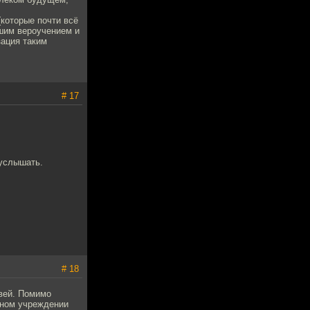
(которые почти всё
ошим вероучением и
зация таким
# 17
 услышать.
# 18
квей. Помимо
нном учреждении