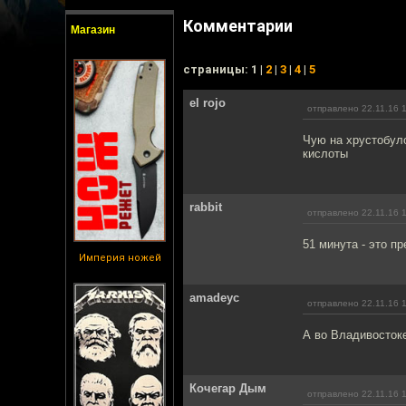
Комментарии
Магазин
cтраницы: 1 |
2
|
3
|
4
|
5
el rojo
отправлено 22.11.16 
Чую на хрустобул
кислоты
rabbit
отправлено 22.11.16 
51 минута - это п
Империя ножей
amadeyc
отправлено 22.11.16 
А во Владивостоке
Кочегар Дым
отправлено 22.11.16 