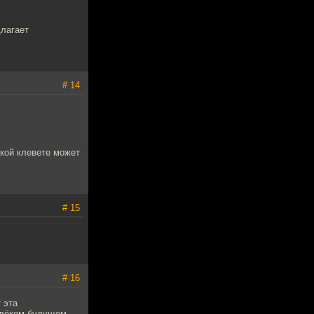
длагает
# 14
акой клевете может
# 15
# 16
 эта
алёком будущем,