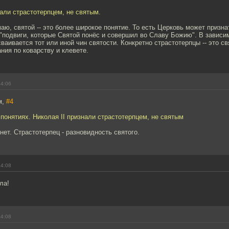
нали страстотерпцем, не святым.
аю, святой -- это более широкое понятие. То есть Церковь может призна
"подвиги, которые Святой понёс и совершил во Славу Божию". В зависим
сваивается тот или иной чин святости. Конкретно страстотерпцы -- это с
ния по коварству и клевете.
14:06
м,
#4
 понятиях. Николая II признали страстотерпцем, не святым
нет. Страстотерпец - разновидность святого.
14:08
ла!
14:08