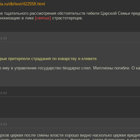
hia.ru/db/text/422558.html
ве тщательного рассмотрения обстоятельств гибели Царской Семьи пре
анонизацию в лике
[святых]
страстотерпцев.
14:33
орые претерпели страдания по коварству и клевете.
 ему в управление государство бездарно слил. Миллионы погибли. О к
14:33
14:33
архов церкви после смены власти хорошо видно насколько церкви вредит
ужить интересам правящего класса, феодалов, затем буржуазии, в нед