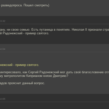
о разведопроса. Пошел смотреть)
13:32
ану, ни свою семью. Есть путаница в понятиях. Николая II признали стр
й Радонежский - пример святого.
14:04
нежский - пример святого.
 интересовало, как Сергий Радонежский мог дать своё благословение от
ому митрополитом Киприаном князю Дмитрию?
адов прояснит данный вопрос.
14:05