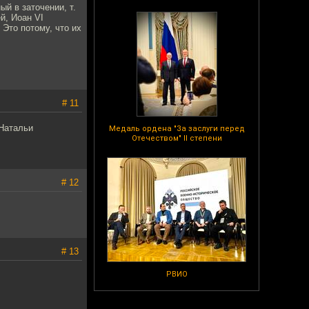
ый в заточении, т.
й, Иоан VI
 Это потому, что их
# 11
 Натальи
Медаль ордена "За заслуги перед
Отечеством" II степени
# 12
# 13
РВИО