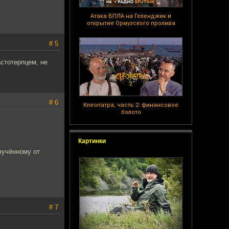
Атака БПЛА на Геленджик и
открытие Ормузского пролива
# 5
астотерпцем, не
# 6
Клеопатра, часть 2: финансовое
болото
Картинки
лучённому от
# 7