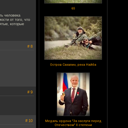
65
ть человека
ости от того, что
вятые, которые
# 8
Остров Сахалин, река Найба
# 9
# 10
Медаль ордена "За заслуги перед
Отечеством" II степени