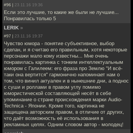
#96 |
23.11.16 19:36
Если это лучшие, то какие же были не лучшие...
Понравилась только 5
LERIK
»
#97 |
23.11.16 19:37
Чувство юмора - понятие субъективное, выбор
сделан, и я считаю его правильным, хотя некоторые
персонажи мало кому известны... Мне очень
понравилась картинка с тонким интеллектуальным
юмором с Галилеем: его фраза про Землю "И всё-
таки она вертится" гармонично напоминает нам о
том, что винил актуален и в нынешние дни, а поднос
с суши и роллами в правом углу помимо
юмористической составляющей несёт в себе
упоминание о стране происхождения марки Audio-
Technica - Японии. Кроме того, картинка не
защищена авторским правом, в отличие от других,
что даёт возможность её использования в
рекламных целях. Одним словом автор - молодец!