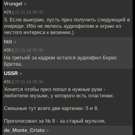
Vrungel
»
#29 |
23.11.16 05:35
3. Если выиграю, пусть приз получить следующий в
очереди. Ибо не явлюсь аудиофилом и играю из
чистого интереса к везению.)
htit
»
#30 |
23.11.16 05:35
На третьей за кадром остался аудиофил Борис
Бритва.
USSR
»
#31 |
23.11.16 05:36
Хочется чтобы приз попал в нужные руки -
любителю музыки, у которого есть пластинки.
Смешные тут всего две картинки: 5 и 8.
Проголосовал за № 8 - за старый мультик.
de_Monte_Cristo
»