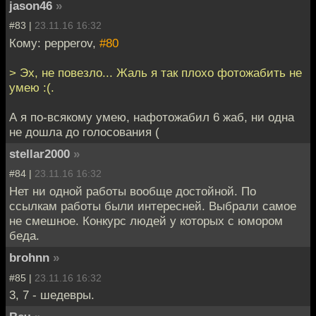
jason46
»
#83 |
23.11.16 16:32
Кому: pepperov,
#80
> Эх, не повезло... Жаль я так плохо фотожабить не
умею :(.
А я по-всякому умею, нафотожабил 6 жаб, ни одна
не дошла до голосования (
stellar2000
»
#84 |
23.11.16 16:32
Нет ни одной работы вообще достойной. По
ссылкам работы были интересней. Выбрали самое
не смешное. Конкурс людей у которых с юмором
беда.
brohnn
»
#85 |
23.11.16 16:32
3, 7 - шедевры.