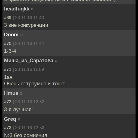
headfuqkk
»
#69 |
23.11.16 11:43
3 вне конкуренции
Doom
»
#70 |
23.11.16 11:44
1-3-4
Миша_из_Саратова
»
#71 |
23.11.16 11:59
1ая.
Очень остроумно и тонко.
Hmus
»
#72 |
23.11.16 12:53
3-я лучшая!
Greq
»
#73 |
23.11.16 12:53
№3 без сомнения