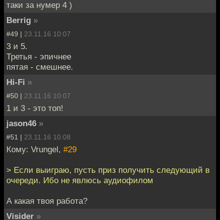
таки за нумер 4 )
Berrig
»
#49 |
23.11.16 10:07
3 и 5.
Третья - эпичнее
пятая - смешнее.
Hi-Fi
»
#50 |
23.11.16 10:07
1 и 3 - это топ!
jason46
»
#51 |
23.11.16 10:08
Кому: Vrungel,
#29
> Если выиграю, пусть приз получить следующий в
очереди. Ибо не явлюсь аудиофилом
А какая твоя работа?
Visider
»