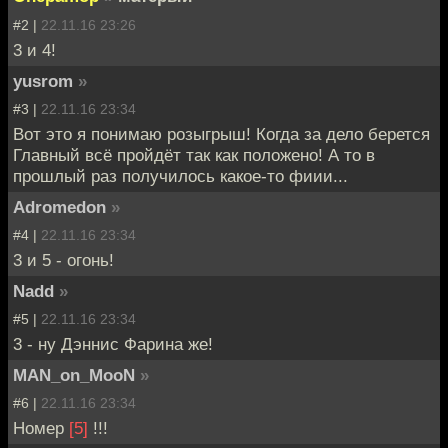
#2 |
22.11.16 23:26
3 и 4!
yusrom
»
#3 |
22.11.16 23:34
Вот это я понимаю розыгрыш! Когда за дело берется
Главный всё пройдёт так как положено! А то в
прошлый раз получилось какое-то фиии...
Adromedon
»
#4 |
22.11.16 23:34
3 и 5 - огонь!
Nadd
»
#5 |
22.11.16 23:34
3 - ну Дэннис Фарина же!
MAN_on_MooN
»
#6 |
22.11.16 23:34
Номер
[5]
!!!