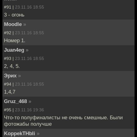
#91 |
23.11.16 18:55
3 - огонь
Moodle
»
#92 |
23.11.16 18:55
Номер 1.
Juan4eg
»
#93 |
23.11.16 18:55
2, 4, 5.
Эрих
»
#94 |
23.11.16 18:55
1,4,7
Gruz_468
»
#95 |
23.11.16 19:36
Что-то полуфиналисты не очень смешные. Были
фотожабы получше
KoppekTHbIi
»