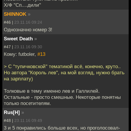
Х/Ф "Сп....дили"
SHINNOK
»
#46 |
23.11.16 09:24
Однозначно номер 3!
Sweet Death
»
#47 |
23.11.16 09:30
Кому: futboler,
#13
> С "тупичковской" тематикой всё, конечно, круто..
Но автора "Король лев", на мой взгляд, нужно брать
на зарплату)
Толковые в тему именно лев и Галлилей.
Остальные - просто смешные. Некоторые понятны
только посетителям.
Rus[H]
»
#48 |
23.11.16 09:49
3 и 5 понравились больше всех, но проголосовал-