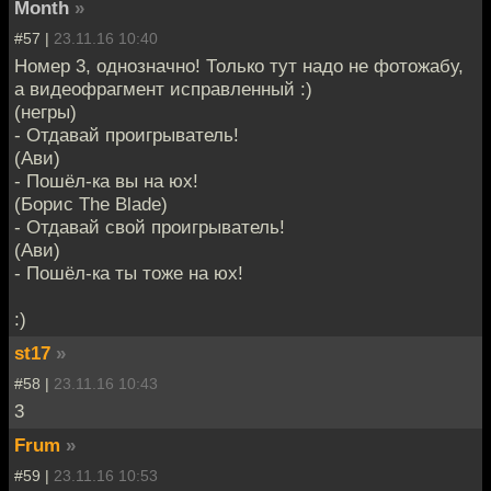
Month
»
#57 |
23.11.16 10:40
Номер 3, однозначно! Только тут надо не фотожабу,
а видеофрагмент исправленный :)
(негры)
- Отдавай проигрыватель!
(Ави)
- Пошёл-ка вы на юх!
(Борис The Blade)
- Отдавай свой проигрыватель!
(Ави)
- Пошёл-ка ты тоже на юх!
:)
st17
»
#58 |
23.11.16 10:43
3
Frum
»
#59 |
23.11.16 10:53