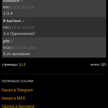
cosmich
»
#98 |
23.11.16 19:37
1-3-4
9-karlson
»
#99 |
23.11.16 19:37
3-я Однозначно!!
pitt
»
#100 |
23.11.16 19:41
5 оч жизненно
cтраницы: 1 |
2
всего: 121
полезные ссылки
Канал в Telegram
Канал в MAX
Группа в Контакте