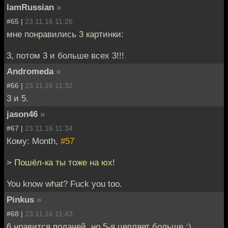
IamRussian
»
#65 |
23.11.16 11:26
мне понравились 3 картинки:
3, потом 3 и больше всех 3!!!
Andromeda
»
#66 |
23.11.16 11:32
3 и 5.
jason46
»
#67 |
23.11.16 11:34
Кому: Month,
#57
> Пошёл-ка ты тоже на юх!
You know what? Fuck you too.
Pinkus
»
#68 |
23.11.16 11:43
6 нравится подачей, но 5-я цепляет больше :)