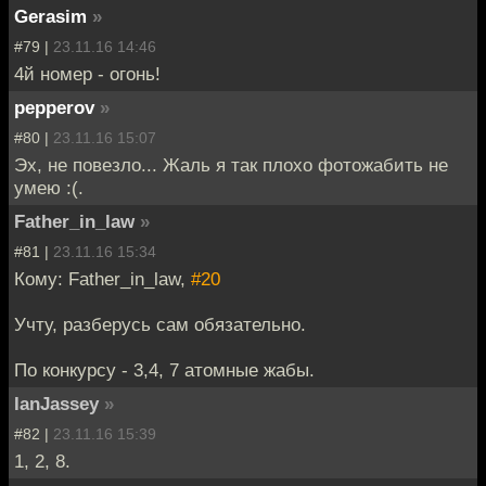
Gerasim
»
#79 |
23.11.16 14:46
4й номер - огонь!
pepperov
»
#80 |
23.11.16 15:07
Эх, не повезло... Жаль я так плохо фотожабить не
умею :(.
Father_in_law
»
#81 |
23.11.16 15:34
Кому: Father_in_law,
#20
Учту, разберусь сам обязательно.
По конкурсу - 3,4, 7 атомные жабы.
IanJassey
»
#82 |
23.11.16 15:39
1, 2, 8.