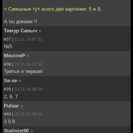
> Смешные тут всего две картинки: 5 и 8.
А ты докажи !!
Тимур Саныч
»
#37 |
23.11.16 07:51
№5
МюллеР
»
#38 |
23.11.16 07:51
Третья и первая!
Хе-хе
»
#39 |
23.11.16 08:20
2, 6, 7
Pulsar
»
#40 |
23.11.16 08:20
3 5 8
Stalinist90
»