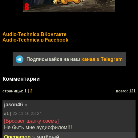
Audio-Technica ВКонтакте
Audio-Technica в Facebook
Подписывайся на наш
канал в Telegram
Комментарии
cтраницы: 1 |
2
всего: 121
jason46
»
#1 |
22.11.16 23:24
[Бросает шапку оземь]
Не быть мне аудиофилом!!!
Onepamop
»
матёрый