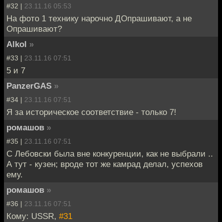
#32 |
23.11.16 05:53
На фото 1 технику нарочно ДОпрашивают, а не
Опрашивают?
Alkol
»
#33 |
23.11.16 07:51
5 и 7
PanzerGAS
»
#34 |
23.11.16 07:51
Я за историческое соответствие - только 7!
ромашов
»
#35 |
23.11.16 07:51
С Лебовски была вне конкуренции, как не выбрали ..
А тут - кузен; вроде тот же камрад делал, успехов
ему.
ромашов
»
#36 |
23.11.16 07:51
Кому: USSR,
#31