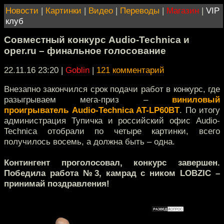
Новости
|
Картинки
|
Видео
|
Переводы
|
Магазин
|
VIP
клуб
Совместный конкурс Audio-Technica и
oper.ru – финальное голосование
22.11.16 23:20
|
Goblin
|
121 комментарий
Внезапно закончился срок подачи работ в конкурс, где
разыгрываем мега-приз –
виниловый
проигрыватель Audio-Technica AT-LP60BT
. По итогу
администрация Тупичка и российский офис Audio-
Technica отобрали по четыре картинки, всего
получилось восемь, а должна быть – одна.
Контингент проголосовал, конкурс завершен.
Победила работа №3, камрад с ником LOBZIC –
принимай поздравления!