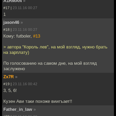
A1RMAN
»
#17 |
23.11.16 00:27
1
jason46
»
#18 |
23.11.16 00:27
Кому: futboler,
#13
> автора "Король лев", на мой взгляд, нужно брать
на зарплату)
По голосованию на самом дне, на мой взгляд
заслужено
Zx7R
»
#19 |
23.11.16 00:42
3, 5, 6!
Кузен Ави таки похоже виигъает!!
Father_in_law
»