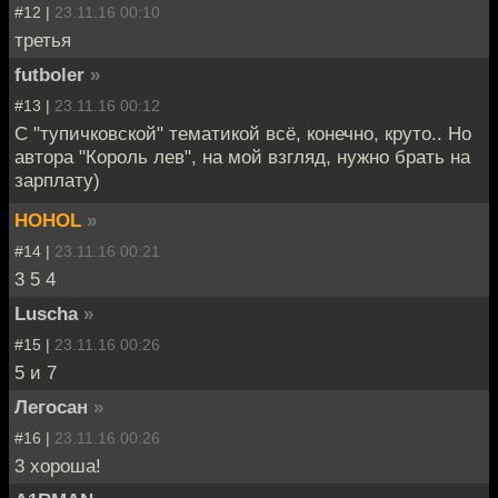
#12 |
23.11.16 00:10
третья
futboler
»
#13 |
23.11.16 00:12
С "тупичковской" тематикой всё, конечно, круто.. Но
автора "Король лев", на мой взгляд, нужно брать на
зарплату)
HOHOL
»
#14 |
23.11.16 00:21
3 5 4
Luscha
»
#15 |
23.11.16 00:26
5 и 7
Легосан
»
#16 |
23.11.16 00:26
3 хороша!