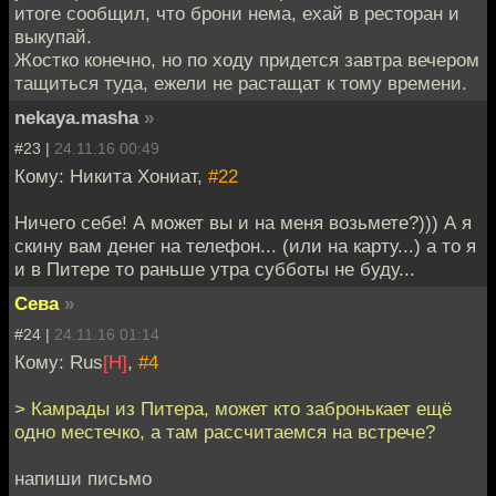
итоге сообщил, что брони нема, ехай в ресторан и
выкупай.
Жостко конечно, но по ходу придется завтра вечером
тащиться туда, ежели не растащат к тому времени.
nekaya.masha
»
#23 |
24.11.16 00:49
Кому: Никита Хониат,
#22
Ничего себе! А может вы и на меня возьмете?))) А я
скину вам денег на телефон... (или на карту...) а то я
и в Питере то раньше утра субботы не буду...
Сева
»
#24 |
24.11.16 01:14
Кому: Rus
[H]
,
#4
> Камрады из Питера, может кто забронькает ещё
одно местечко, а там рассчитаемся на встрече?
напиши письмо