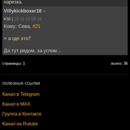
нарезка.
Villykickboxer18
»
#36 |
26.11.16 00:16
Кому: Сева,
#21
> а где это?
Да тут рядом, за углом...
cтраницы: 1
всего: 36
полезные ссылки
Канал в Telegram
Канал в MAX
Группа в Контакте
Канал на Rutube