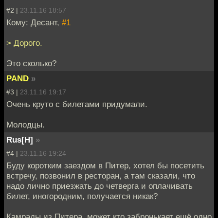
#2 |
23.11.16 18:57
Кому: Десант,
#1
> Дорого.
Это сколько?
PAND
»
#3 |
23.11.16 19:17
Очень круто с билетами придумали.
Молодцы.
Rus[H]
»
#4 |
23.11.16 19:24
Буду коротким заездом в Питер, хотел бы посетить
встречу, позвонил в ресторан, а там сказали, что
надо лично приезжать до четверга и оплачивать
билет, иногородним, получается никак?
Камрады из Питера, может кто забронькает ещё одно