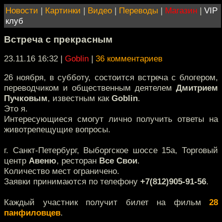
Новости
|
Картинки
|
Видео
|
Переводы
|
Магазин
|
VIP
клуб
Встреча с прекрасным
23.11.16 16:32
|
Goblin
|
36 комментариев
26 ноября, в субботу, состоится встреча с блогером,
переводчиком и общественным деятелем
Дмитрием
Пучковым
, известным как
Goblin
.
Это я.
Интересующиеся смогут лично получить ответы на
животрепещущие вопросы.
г. Санкт-Петербург, Выборгское шоссе 15а, Торговый
центр
Авеню
, ресторан
Все Свои
.
Количество мест ограничено.
Заявки принимаются по телефону
+7(812)905-91-56
.
Каждый участник получит билет на фильм
28
панфиловцев
.