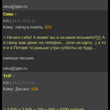
seva[]oper.ru
Сева
»
#25 |
24.11.16 01:14
Кому: nekaya.masha,
#23
> Ничего себе! А может вы и на меня возьмете?))) А
я скину вам денег на телефон... (или на карту...) а то
я и в Питере то раньше утра субботы не буду...
напиши письмо
seva[]oper.ru
YriF
»
#26 |
24.11.16 01:42
Кому: Десант,
#16
> 2 825 + 2 825 + 150 + 500 = 6300 рублей.