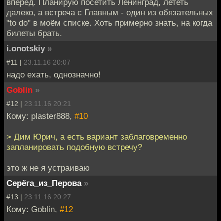
вперёд. Планирую посетить Ленинград, лететь
далеко, а встреча с Главным - один из обязательных
"to do" в моём списке. Хоть примерно знать, на когда
билеты брать.
i.onotskiy
»
#11 |
23.11.16 20:07
надо ехать, однозначно!
Goblin
»
#12 |
23.11.16 20:21
Кому: plaster888,
#10
> Дим Юрич, а есть вариант заблаговременно
запланировать подобную встречу?
это ж не я устраиваю
Серёга_из_Перова
»
#13 |
23.11.16 20:27
Кому: Goblin,
#12