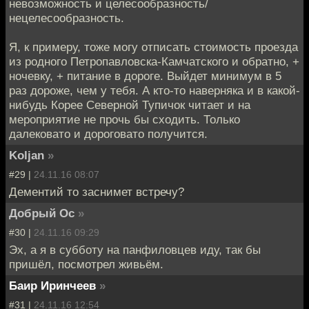
невозможность и целесообразность/
нецелесообразность.
Я, к примеру, тоже могу отписать стоимость проезда
из родного Петропавловска-Камчатского и обратно, +
ночевку, + питание в дороге. Выйдет минимум в 5
раз дороже, чем у тебя. А кто-то наверняка и в какой-
нибудь Корее Северной Тупичок читает и на
мероприятие не прочь бы сходить. Только
далековато и дороговато получится.
Koljan
»
#29 |
24.11.16 08:07
Дементий то заснимет встречу?
Добрый Ос
»
#30 |
24.11.16 09:29
Эх, а я в субботу на панфиловцев иду, так бы
пришёл, посмотрел живьём.
Баир Иринчеев
»
#31 |
24.11.16 12:54