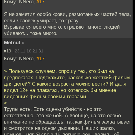
Кому: NNero,
#17
Я не заметил особо крови, размотанных частей тела,
если человек умирает, то сразу.
Взрывается всего много, стреляют много, людей
убивают... тоже много.
Metnul
»
#19 |
23.11.16 21:31
Кому: NNero,
#17
> Пользуясь случаем, спрошу тех, кто был на
предпоказах. Подскажите, насколько жесткий фильм
для детей? С какого возраста можно вести? И да, я
видел 12+ на плакатах, но хотелось бы мнение
видевших фильм своими глазами.
>
Трупы есть. Есть сцены убийств - но это
естественно, это же бой. А вообще, на это особо
внимание не обращаешь, так как фильм захватывает
и смотрится на одном дыхании. Наших жалко,
немцев - нет. Я свою 16-летнюю дочь водил - ей