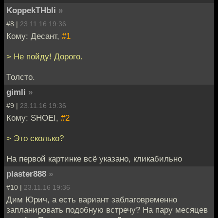
KoppekTHbIi
»
#8 |
23.11.16 19:36
Кому: Десант,
#1
> Не пойду! Дорого.
Толсто.
gimli
»
#9 |
23.11.16 19:36
Кому: SHOEI,
#2
> Это сколько?
На первой картинке всё указано, кликабильно
plaster888
»
#10 |
23.11.16 19:36
Дим Юрич, а есть вариант заблаговременно
запланировать подобную встречу? На пару месяцев