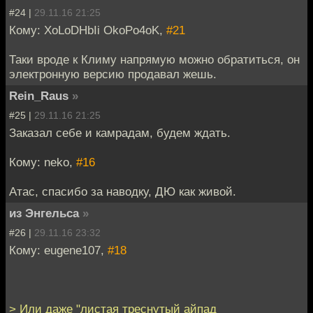
#24 |
29.11.16 21:25
Кому: XoLoDHbIi OkoPo4oK,
#21
Таки вроде к Климу напрямую можно обратиться, он
электронную версию продавал жешь.
Rein_Raus
»
#25 |
29.11.16 21:25
Заказал себе и камрадам, будем ждать.
Кому: neko,
#16
Атас, спасибо за наводку, ДЮ как живой.
из Энгельса
»
#26 |
29.11.16 23:32
Кому: eugene107,
#18
> Или даже "листая треснутый айпад