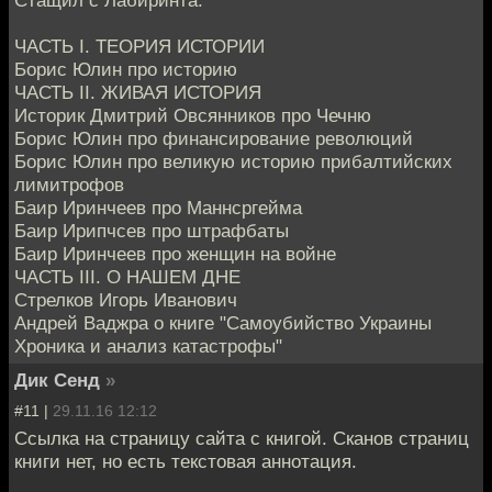
Стащил с Лабиринта.
ЧАСТЬ I. ТЕОРИЯ ИСТОРИИ
Борис Юлин про историю
ЧАСТЬ II. ЖИВАЯ ИСТОРИЯ
Историк Дмитрий Овсянников про Чечню
Борис Юлин про финансирование революций
Борис Юлин про великую историю прибалтийских
лимитрофов
Баир Иринчеев про Маннсргейма
Баир Ирипчсев про штрафбаты
Баир Иринчеев про женщин на войне
ЧАСТЬ III. О НАШЕМ ДНЕ
Стрелков Игорь Иванович
Андрей Ваджра о книге "Самоубийство Украины
Хроника и анализ катастрофы"
Дик Сенд
»
#11 |
29.11.16 12:12
Ссылка на страницу сайта с книгой. Сканов страниц
книги нет, но есть текстовая аннотация.