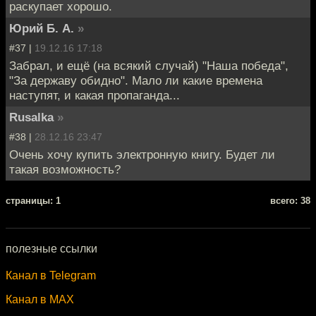
раскупает хорошо.
Юрий Б. А.
»
#37 |
19.12.16 17:18
Забрал, и ещё (на всякий случай) "Наша победа",
"За державу обидно". Мало ли какие времена
наступят, и какая пропаганда...
Rusalka
»
#38 |
28.12.16 23:47
Очень хочу купить электронную книгу. Будет ли
такая возможность?
cтраницы: 1
всего: 38
полезные ссылки
Канал в Telegram
Канал в MAX