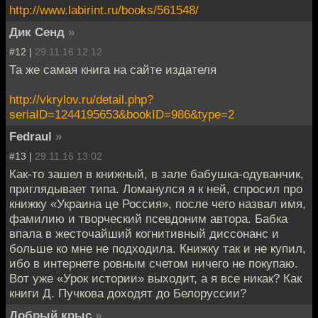
http://www.labirint.ru/books/561548/
Дик Сенд
»
#12 |
29.11.16 12:12
Та же самая книга на сайте издателя
http://vkrylov.ru/detail.php?
seriaID=1244195653&bookID=986&type=2
Fedraul
»
#13 |
29.11.16 13:02
Как-то зашел в книжный, в зале бабушка-одуванчик,
приглядывает типа. Ломанулся я к ней, спросил про
книжку «Украина це Россия», после чего назвал имя,
фамилию и творческий псевдоним автора. Бабка
впала в жесточайший когнитивный диссонанс и
больше ко мне не подходила. Книжку так и не купил,
ибо в интернете ровным счетом ничего не покупаю.
Вот уже «Урок истории» выходит, а я все никак? Как
книги Д. Пучкова доходят до Белоруссии?
Добрый крыс
»