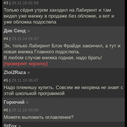
#3 |
29.11.16 01:59
Только сёдня утром заходил на Лабиринт и там
видел уже книжку в продаже без обложке, а вот и
уже обложка подоспела
Дик Сенд
»
#4 |
29.11.16 06:47
Эх, только Лабиринт Блэк Фрайди закончил, а тут и
новая книжка Главного подоспела.
В любом случае книжка годная, надо брать!
[проверяет корзину]
Zloi2Raza
»
#5 |
29.11.16 06:47
Надо племяшу купить. Совсем же нихрена не знает с
этой школькой программой
Горючий
»
#6 |
29.11.16 09:00
Можете выложить оглавление?
StFox
»