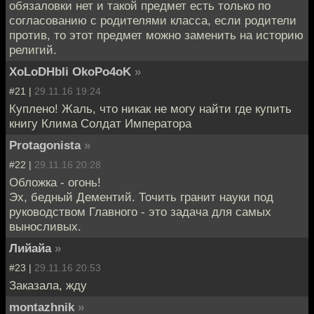
обязаловки нет и такой предмет есть только по
согласованию с родителями класса, если родители
против, то этот предмет можно заменить на историю
религий.
XoLoDHbIi OkoPo4oK
»
#21 |
29.11.16 19:24
Куплено! Жаль, что никак не могу найти где купить
книгу Клима Солдат Императора
Protagonista
»
#22 |
29.11.16 20:28
Обложка - огонь!
Эх, бедный Дементий. Точить гранит науки под
руководством Главного - это задача для самых
выносливых.
Лийайа
»
#23 |
29.11.16 20:53
Заказала, жду
montazhnik
»