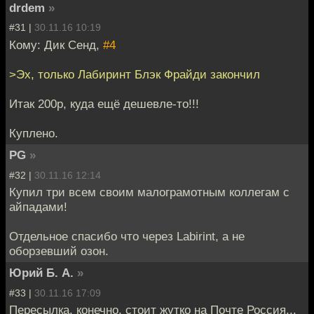
drdem
»
#31 |
30.11.16 10:19
Кому: Дик Сенд,
#4
>Эх, только Лабиринт Блэк Фрайди закончил
Итак 200р, куда ещё дешевле-то!!!
Куплено.
PG
»
#32 |
30.11.16 12:14
Купил три всем своим малограмотным коллегам с
айпадами!
Отдельное спасибо что через Labirint, а не
оборзевший озон.
Юрий Б. А.
»
#33 |
30.11.16 17:09
Пересылка, конечно, стоит жутко на Почте Россия...