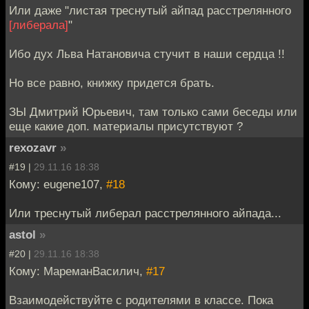
Или даже "листая треснутый айпад расстрелянного
[либерала]
"
Ибо дух Льва Натановича стучит в наши сердца !!
Но все равно, книжку придется брать.
ЗЫ Дмитрий Юрьевич, там только сами беседы или
еще какие доп. материалы присутствуют ?
rexozavr
»
#19 |
29.11.16 18:38
Кому: eugene107,
#18
Или треснутый либерал расстрелянного айпада...
astol
»
#20 |
29.11.16 18:38
Кому: МареманВасилич,
#17
Взаимодействуйте с родителями в классе. Пока