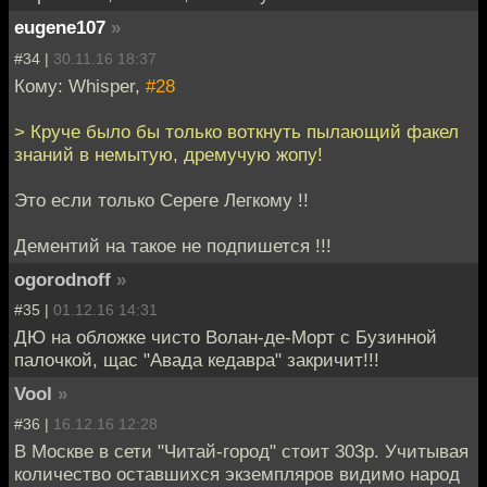
eugene107
»
#34 |
30.11.16 18:37
Кому: Whisper,
#28
> Круче было бы только воткнуть пылающий факел
знаний в немытую, дремучую жопу!
Это если только Сереге Легкому !!
Дементий на такое не подпишется !!!
ogorodnoff
»
#35 |
01.12.16 14:31
ДЮ на обложке чисто Волан-де-Морт с Бузинной
палочкой, щас "Авада кедавра" закричит!!!
Vool
»
#36 |
16.12.16 12:28
В Москве в сети "Читай-город" стоит 303р. Учитывая
количество оставшихся экземпляров видимо народ