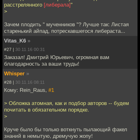
расстрелянного
[либерала]
"
>
Зачем плодить " мученников "? Лучше так: Листая
старенький айпад, потрескавшегося либераста...
Vitas_K6
»
#27 |
30.11.16 00:31
Заказал! Дмитрий Юрьевич, огромная вам
благодарность за ваши труды!
Whisper
»
#28 |
30.11.16 08:11
Кому: Rein_Raus,
#1
> Обложка атомная, как и подбор авторов -- будем
почитать в обязательном порядке.
>
Круче было бы только воткнуть пылающий факел
знаний в немытую, дремучую жопу!