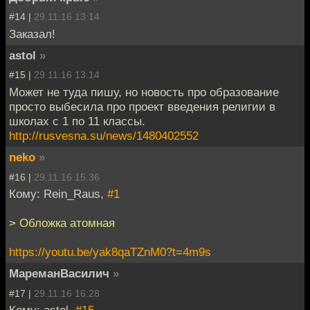
#14 |
29.11.16 13:14
Заказал!
astol
»
#15 |
29.11.16 13:14
Может не туда пишу, но новость про образование
просто выбесила про проект введения религии в
школах с 1 по 11 классы.
http://rusvesna.su/news/1480402552
neko
»
#16 |
29.11.16 15:36
Кому: Rein_Raus,
#1
> Обложка атомная
https://youtu.be/yak8qaTZnM0?t=4m9s
МареманВасилич
»
#17 |
29.11.16 16:28