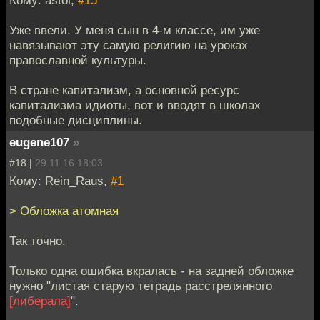
Кому: astol,
#15
Уже ввели. У меня сын в 4-м классе, им уже
навязывают эту самую религию на уроках
православной культуры.
В стране капитализм, а основной ресурс
капитализма идиоты, вот и вводят в школах
подобные дисциплины.
eugene107
»
#18 |
29.11.16 18:03
Кому: Rein_Raus,
#1
> Обложка атомная
Так точно.
Только одна ошибка вкралась - на задней обложке
нужно "листая старую тетрадь расстрелянного
[либерала]
".