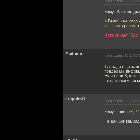
отправлено 30.11.16 
Кому: Вратарь-ды
> Было б не худо 
за каким хреном в
[вспоминает "Корч
Madnum
отправлено 30.11.16 
Тут надо ещё заме
подделать информа
Ну и если будете 
Пока машину време
grigodmi1
отправлено 30.11.16 
Кому: sand2net,
#1
Не дай бог камрад
indryk