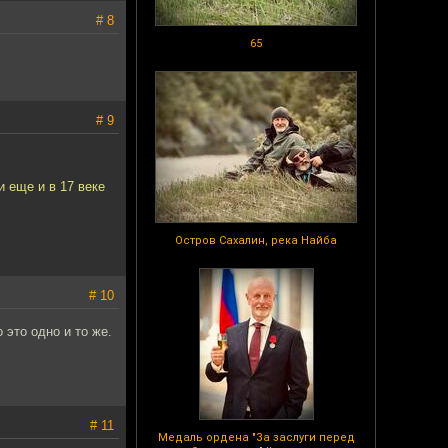
# 8
65
# 9
и еще и в 17 веке
Остров Сахалин, река Найба
# 10
 это одно и то же.
# 11
Медаль ордена "За заслуги перед