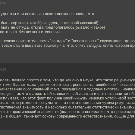
08:08
тудентом или несколько позже внезапно понял, что:
 быть хер знает какой(как здесь, с липовой мозаикой)
 быть не оттуда, откуда предполагалось(бывало и такое)
росто врет без всякого стеснения
я всякая притягательность "загадок" и "непознанного" скукожилась до р
и вовсе стала вызывать тошноту - а, что, опять загадка, опять история в
08:09
елать лекцию просто о том, что да как оно в науке: что такое рецензиру
х тоже бывает лажа (некомпетентность рецензента, ошибочное "повышени
качественно обоснованный факт, ложащийся в ходовые гипотезы, начина
икацию, так что шаткость обоснования забывается и факт становится об
всплывает, что этот факт получен какой-нибудь нешибко устойчивой экс
вать отрицательные результаты - а потом следование чужим результат
татистическая значимость и насколько обязательно статистически значим
чисто практической значимости (полезно для понимания, что происходи
п.) - в общем, такие вот основы современного естествознания, общие для