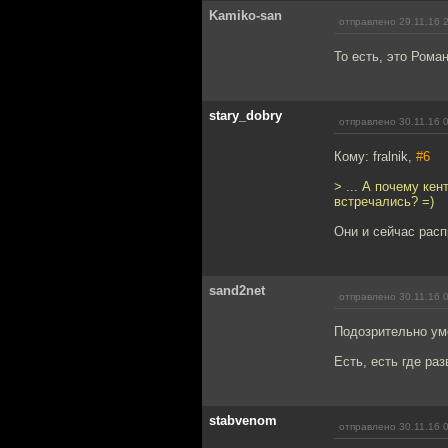
Kamiko-san
отправлено 29.11.16 
То есть, это Рома
stary_dobry
отправлено 30.11.16 
Кому: fralnik,
#6
> ... А почему ке
встречались? =)
Они и сейчас рас
sand2net
отправлено 30.11.16 
Подозрительно умо
Есть, есть где ра
stabvenom
отправлено 30.11.16 