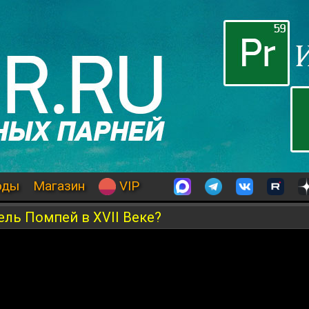
оды
Магазин
VIP
ель Помпей в XVII Веке?