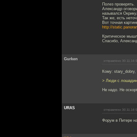
Полез проверять.
Александр оговори
назывался Окрику
Так же, есть нето
Вот точная картин
http://static.panor
Критическое мышле
Спасибо, Александ
Gurken
отправлено 30.11.16 
Кому: stary_dobry,
> Люди с лошадин
Не надо. Не оскор
URAS
отправлено 30.11.16 
Форум в Питере на