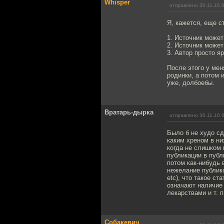
Whisper
отправлено 30.11.16 
Я, кажется, еще с
1. Источник может
2. Источник может
3. Автор просто я
После этого у мен
родинки, а потом 
уже, долбоебы.
Вратарь-дырка
отправлено 30.11.16 
Было б не худо сд
каким хреном в ни
когда не слишком 
публикации в публ
потом как-нибудь 
нежелание публико
etc), что такое с
означают наличие 
лекарствами и т. 
Собакевич