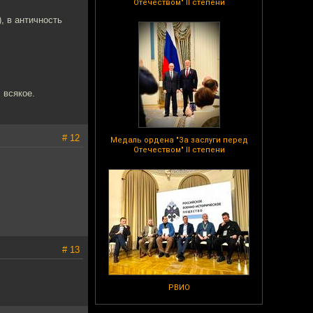
Отечеством" II степени
, в античность
 всякое.
# 12
Медаль ордена "За заслуги перед
Отечеством" II степени
# 13
РВИО