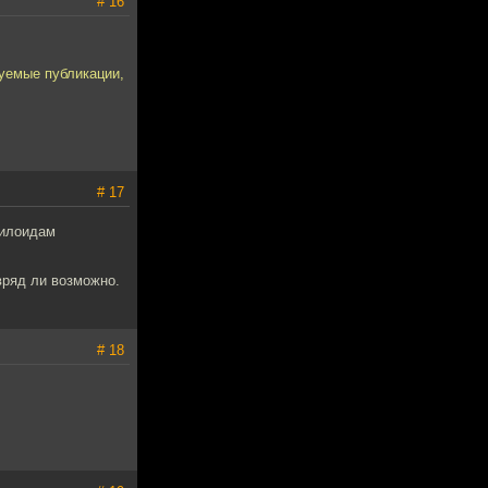
# 16
руемые публикации,
# 17
тилоидам
вряд ли возможно.
# 18