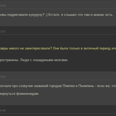
23:43
новы подрисовали кукурузу? ;) Кстати, я слышал что там и ананас есть.
02:52
нтавры никого не заинтересовали? Они были только в античный период ил
пространены. Люди с лошадиными мозгами.
03:00
лчали про созвучие названий городов Помпеи и Пномпень - ясно же, что
звернуться фоменкоидам.
04:08