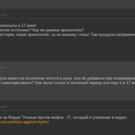
23:31
роизошла в 17 веке!
ческие источники? Как же данные археологии?
 история, какая археология, ты на мозаику глянь! Там кукуруза изображен
23:32
уза известна искателям золотого руна, или её добавили при копировании
е заинтересовали? Они были только в античный период или еще и в 17 в
23:34
а на Форум "Ученые против мифов - 3", который я упоминаю в видео:
.ru/scientists-against-myths/