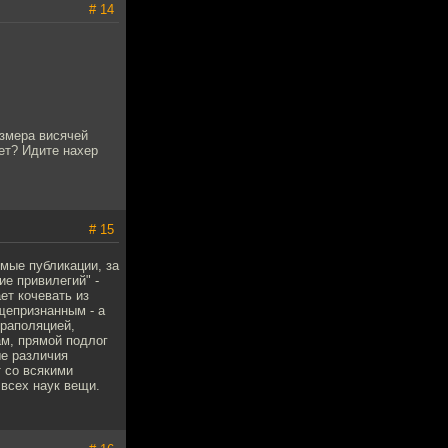
# 14
азмера висячей
рет? Идите нахер
# 15
емые публикации, за
е привилегий" -
ет кочевать из
щепризнанным - а
траполяцией,
ам, прямой подлог
ые различия
т со всякими
 всех наук вещи.