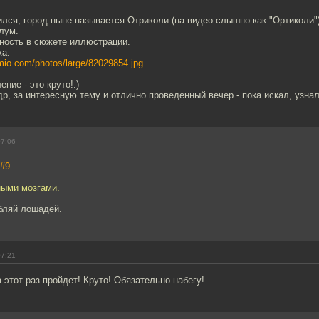
лся, город ныне называется Отриколи (на видео слышно как "Ортиколи")
лум.
чность в сюжете иллюстрации.
ка:
amio.com/photos/large/82029854.jpg
ние - это круто!:)
р, за интересную тему и отлично проведенный вечер - пока искал, узнал
07:06
#9
ыми мозгами.
бляй лошадей.
07:21
 этот раз пройдет! Круто! Обязательно набегу!