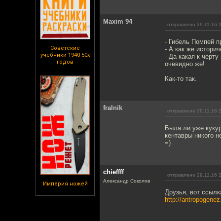
Maxim 94
отправлено 29.11.16 
- Гибель Помпей п
Советские
- А как же истори
учебники 1940-50х
- Да какая к черту
годов
очевидно же!
Как-то так.
fralnik
отправлено 29.11.16 
Была ли уже кукур
кентавры никого н
=)
chieffff
отправлено 29.11.16 
Александр Соколов
Империя ножей
Друзья, вот ссылк
http://antropogenez