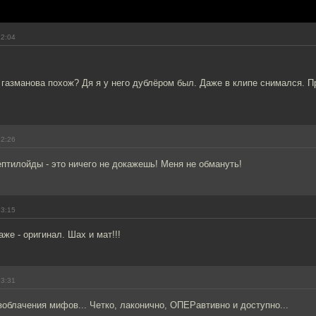
22:04
газманова похож? Дя я у него дублёром был. Даже в клипе снимался. П
22:26
птилойды - это ничего не докажешь! Меня не обмануть!
23:15
же - оригинал. Шах и мат!!!
23:31
облачения мифов... Четко, лаконично, ОПЕРавтивно и доступно...