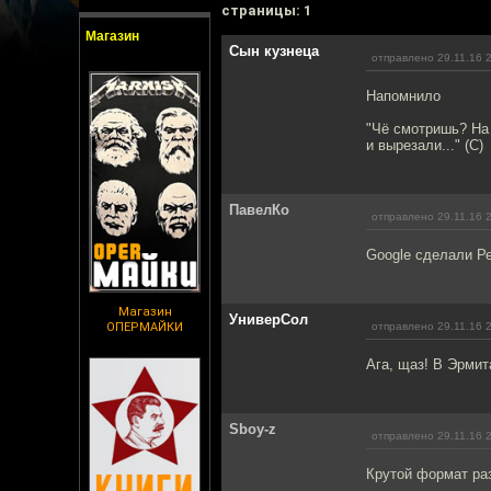
cтраницы: 1
Магазин
Сын кузнеца
отправлено 29.11.16 
Напомнило
"Чё смотришь? На 
и вырезали..." (С)
ПавелКо
отправлено 29.11.16 
Google сделали Ре
Магазин
УниверСол
ОПЕРМАЙКИ
отправлено 29.11.16 
Ага, щаз! В Эрмита
Sboy-z
отправлено 29.11.16 
Крутой формат раз