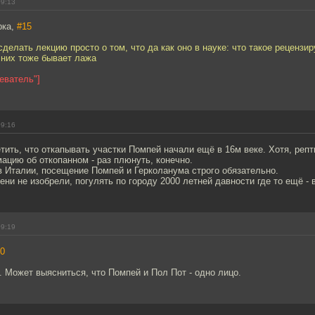
09:13
рка,
#15
сделать лекцию просто о том, что да как оно в науке: что такое рецензи
 них тоже бывает лажа
еватель"]
09:16
тить, что откапывать участки Помпей начали ещё в 16м веке. Хотя, реп
цию об откопанном - раз плюнуть, конечно.
в Италии, посещение Помпей и Герколанума строго обязательно.
ни не изобрели, погулять по городу 2000 летней давности где то ещё - 
09:19
0
. Может выясниться, что Помпей и Пол Пот - одно лицо.