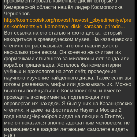
прокомментировать каменные диски которые в
Кемеровской области нашёл лидер Космопоиска
Чернобров.
http://kosmopoisk.org/novosti/novosti_obyedineniya/pre
ss-konferentsiya_kamennyy_disk_karakan_prirodn...
Вот ссылка на его статью и фото диска, который
находиться в краеведческом музее. На казанцевских
чтениях он рассказывал, что они нашли диск в
несколько тонн весом. Он конечно же считает их
формочками сгнившего за миллионы лет зонда или
корабля пришельцев. Хотелось бы комментарии
учёных и археологов на этот счёт, проведение
научного изучение найденного диска. Также если вы
готовы развеивать мифы или доказывать их. Можно
было бы пообщаться с Космопоиском, и вместе
проводить эксперименты, подтверждая или
опровергая их находки. Я был у них на Казанцевских
чтениях, и даже на фестивале Науки в Москве 2
года назад(Чернобров сидел на лекции о Египте),
мне он показался вполне адекватным человеком, не
кидающемся в каждом летающем самолёте видеть
НЛО.