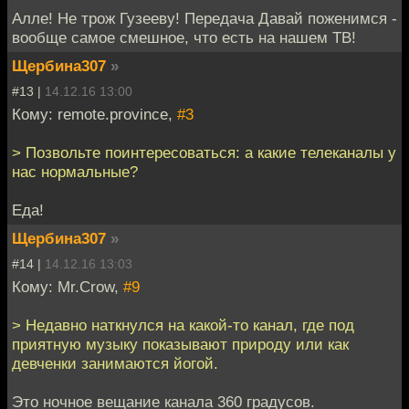
Алле! Не трож Гузееву! Передача Давай поженимся -
вообще самое смешное, что есть на нашем ТВ!
Щербина307
»
#13 |
14.12.16 13:00
Кому: remote.province,
#3
> Позвольте поинтересоваться: а какие телеканалы у
нас нормальные?
Еда!
Щербина307
»
#14 |
14.12.16 13:03
Кому: Mr.Crow,
#9
> Недавно наткнулся на какой-то канал, где под
приятную музыку показывают природу или как
девченки занимаются йогой.
Это ночное вещание канала 360 градусов.