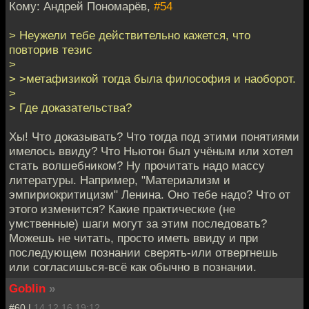
Кому: Андрей Пономарёв,
#54
> Неужели тебе действительно кажется, что
повторив тезис
>
> >метафизикой тогда была философия и наоборот.
>
> Где доказательства?
Хы! Что доказывать? Что тогда под этими понятиями
имелось ввиду? Что Ньютон был учёным или хотел
стать волшебником? Ну прочитать надо массу
литературы. Например, "Материализм и
эмпириокритицизм" Ленина. Оно тебе надо? Что от
этого изменится? Какие практические (не
умственные) шаги могут за этим последовать?
Можешь не читать, просто иметь ввиду и при
последующем познании сверять-или отвергнешь
или согласишься-всё как обычно в познании.
Goblin
»
#60 |
14.12.16 19:12