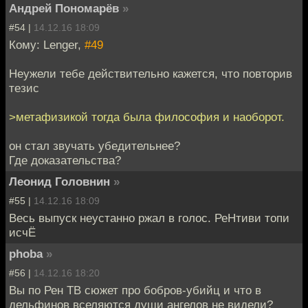
Андрей Пономарёв
»
#54 |
14.12.16 18:09
Кому: Lenger,
#49
Неужели тебе действительно кажется, что повторив
тезис
>метафизикой тогда была философия и наоборот.
он стал звучать убедительнее?
Где доказательства?
Леонид Головнин
»
#55 |
14.12.16 18:09
Весь выпуск неустанно ржал в голос. РеНтиви топи
исчЁ
phoba
»
#56 |
14.12.16 18:20
Вы по Рен ТВ сюжет про бобров-убийц и что в
дельфинов вселяются души ангелов не видели?