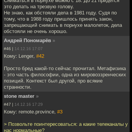
Сниматься в порнухе можно с 18. До 21 придется
это делать на трезвую голову.
Не знаю, как обстояли дела в 1981 году. Судя по
тому, что в 1988 году пришлось принять закон,
запрещающий снимать в порнухе малолеток, дела
обстояли не очень хорошо.
Андрей Пономарёв
»
#46 |
14.12.16 17:07
Кому: Lenger,
#42
Просто бред какой-то сейчас прочитал. Метафизика
- это часть философии, одна из мировоззренческих
позиций. Контекст был другой, про всякие
странности.
stone master
»
#47 |
14.12.16 17:29
Кому: remote.province,
#3
> Позвольте поинтересоваться: а какие телеканалы у
нас нормальные?