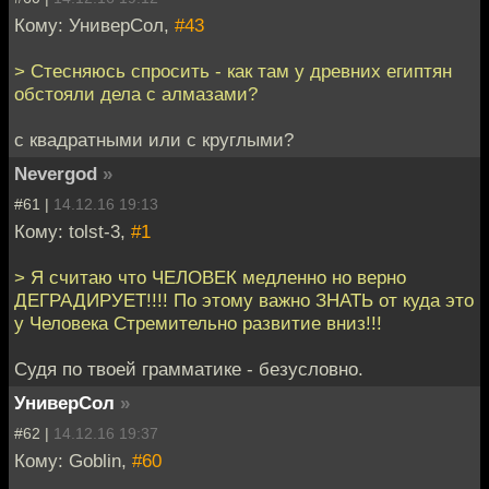
Кому: УниверСол,
#43
> Стесняюсь спросить - как там у древних египтян
обстояли дела с алмазами?
с квадратными или с круглыми?
Nevergod
»
#61 |
14.12.16 19:13
Кому: tolst-3,
#1
> Я считаю что ЧЕЛОВЕК медленно но верно
ДЕГРАДИРУЕТ!!!! По этому важно ЗНАТЬ от куда это
у Человека Стремительно развитие вниз!!!
Судя по твоей грамматике - безусловно.
УниверСол
»
#62 |
14.12.16 19:37
Кому: Goblin,
#60