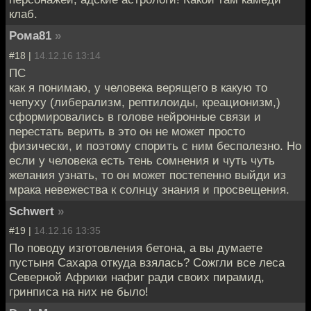
клаб.
Рома81
»
#18 |
14.12.16 13:14
ПС
как я понимаю, у человека верящего в какую то
чепуху (либерализм, рептилоиды, креационизм,)
сформировались в голове нейронные связи и
перестать верить в это он не может просто
физически, и поэтому спорить с ним бесполезно. Но
если у человека есть тень сомнения и чуть чуть
желания узнать, то он может постепенно выйди из
мрака невежества к солнцу знания и просвещения.
Schwert
»
#19 |
14.12.16 13:35
По поводу изготовления бетона, а вы думаете
пустыня Сахара откуда взялась? Сожгли все леса
Северной Африки нафиг ради своих пирамид,
гринписа на них не было!