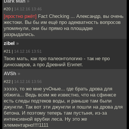
Dark Man
»
#20 |
14.12.16 13:46
[яростно ржёт]
Fact Checking ... Александр, вы очень
жестоки. Вы бы им ещё про адекватность вопросов
упомянули, они бы прямо на площадке
разрыдались.
zibel
»
#21 |
14.12.16 13:51
Твою мать, как про палеонтологию - так не про
динозавров, а про Древний Египет.
AVSh
»
#22 |
14.12.16 13:56
эээээ, то же мне учОные... где брать дрова для
обжига... Ведь всем же известно, что на сфинксе
есть следы подтеков воды, и раньше там были
джунгли. Так вот эти джунгли и пошли на дрова для
бетона. И поэтому теперь там пустыня, из-за
интенсивной врубки леса. Ну это же
элементарно!!!!1111