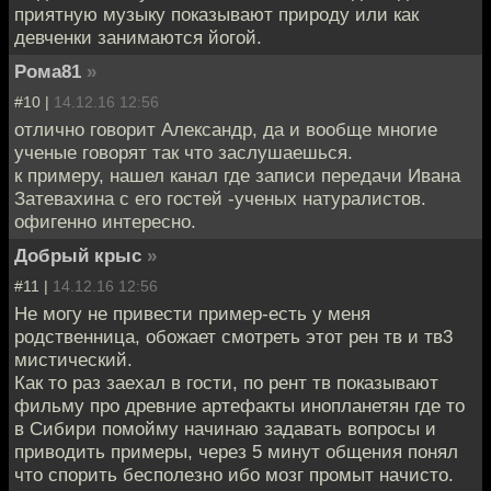
приятную музыку показывают природу или как
девченки занимаются йогой.
Рома81
»
#10 |
14.12.16 12:56
отлично говорит Александр, да и вообще многие
ученые говорят так что заслушаешься.
к примеру, нашел канал где записи передачи Ивана
Затевахина с его гостей -ученых натуралистов.
офигенно интересно.
Добрый крыс
»
#11 |
14.12.16 12:56
Не могу не привести пример-есть у меня
родственница, обожает смотреть этот рен тв и тв3
мистический.
Как то раз заехал в гости, по рент тв показывают
фильму про древние артефакты инопланетян где то
в Сибири помойму начинаю задавать вопросы и
приводить примеры, через 5 минут общения понял
что спорить бесполезно ибо мозг промыт начисто.