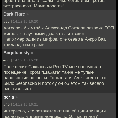
бредятина шла в прайм-тайм: детективы против
экстрасенсов. Мама дорогая!
Dark Flare
»
#38 |
14.12.16 16:20
Хотелось бы чтобы Александр Соколов развеил ТОП
мифов, с научными доказательствами.
Например один из мифов, стегозавр в Анкро Ват,
тайландском храме.
Bogolubskiy
»
#39 |
14.12.16 16:20
Посещение Соколовым Рен-TV мне напомнило
посещение Гором "Шабата" такие же тупые
однотипные вопросы. Только для Александра это
было безопасно и потому он об этом так весело
рассказывает...
beria
»
#40 |
14.12.16 16:21
интересно, что останется от нашей цивилизации
после наступления ледника на 50 тысяч лет?