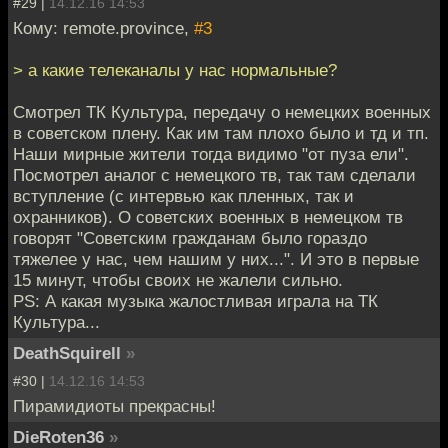
#29 |
14.12.16 14:53
Кому: remote.province,
#3
> а какие телеканалы у нас нормальные?
Смотрел ТК Культура, передачу о немецких военных
в советском плену. Как им там плохо было и тд и тп.
Наши мирные жители тогда видимо "от пуза ели".
Посмотрел аналог с немецкого тв, так там сделали
вступление (с интервью как пленных, так и
охранников). О советских военных в немецком тв
говорят "Советским гражданам было гораздо
тяжелее у нас, чем нашим у них...". И это в первые
15 минут, чтобы своих не жалели сильно.
PS: А какая музыка жалостливая играла на ТК
Культура...
DeathSquirell
»
#30 |
14.12.16 14:53
Пирамидиоты прекрасны!
DieRoten36
»