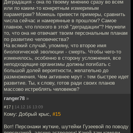
Деградация - она по твоему мнению сразу во всем
или по каким-то конкретным измеримым
параметрам? Можешь привести примеры, сравнить
числа сейчас и намерянные в прошлом? Самое
главное, что плохого в этой "деградации"? Неужели
то, что она не отвечает твоим персональным планам
по развитию человечества?
На всякий случай, упомяну, что второе имя
биологической эволюции - смерть. Чтобы чего-то
изменялось, особенно в сторону усложнения, все
неподходящие организмы должны погибать с
большой долей вероятности, желательно до
размножения. Чем активнее мрут - тем быстрее идет
развитие. Ты, к слову, готов ради своих планов
массово истреблять человеков?
ranger78
»
#17 |
14.12.16 13:09
Кому: Добрый крыс,
#15
Вот! Персонажи жуткие, шутейки Гузеевой по поводу
персонажей, адские астрологи! Какой там камеди