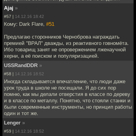
Ajaj
»
#57 |
14.12.16 18:42
Кому: Dark Flare,
#51
Предлагаю сторонников Черноброва награждать
премией "ВРАЛ" дважды, из реактивного говномёта.
Ибо товарищ занят не опровержением лженаучной
херни, а её поиском и популяризацией.
USSRandDDR
»
#58 |
14.12.16 18:52
Иногда складывается впечатление, что люди даже
урок труда в школе не посещали. Я до сих пор
помню, как мы делали отверстия в классе по дереву
и в классе по металлу. Понятно, что стояли станки и
были современные инструменты, но принцип работы
один и тот же.
Lenger
»
#59 |
14.12.16 18:52