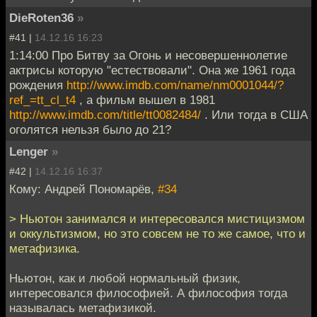
DieRoten36
»
#41 |
14.12.16 16:23
1:14:00 Про Битву за Огонь и несовершеннолетие
актрисы которую "естествовали". Она же 1961 года
рождения
http://www.imdb.com/name/nm0001044/?
ref_=tt_cl_t4
, а фильм вышел в 1981
http://www.imdb.com/title/tt0082484/
. Или тогда в США
оголятся нельзя было до 21?
Lenger
»
#42 |
14.12.16 16:37
Кому: Андрей Пономарёв,
#34
> Ньютон занимался и интересовался мистицизмом
и оккультизмом, но это совсем не то же самое, что и
метафизика.
Ньютон, как и любой нормальный физик,
интересовался философией. А философия тогда
называлась метафизикой.