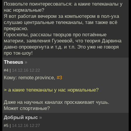
Позвольте поинтересоваться: а какие телеканалы у
нас нормальные?
Я вот работая вечером за компьютером в пол-уха
слушаю центральные телеканалы, там также всё
прекрасно.
Гороскопы, рассказы творцов про потаённые
материи, заявления Гузеевой, что теория Дарвина
давно опровергнута и т.д. и т.п. Это уже не говоря
про ток-шоу!
Theseus
»
#4 |
14.12.16 12:22
Кому: remote.province,
#3
> а какие телеканалы у нас нормальные?
Даже на научных каналах проскакивает чушь.
Может спортивные?
Добрый крыс
»
#5 |
14.12.16 12:27