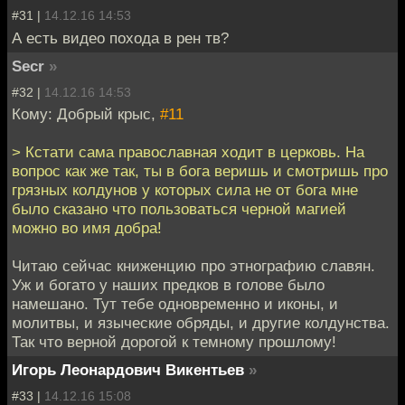
#31 |
14.12.16 14:53
А есть видео похода в рен тв?
Secr
»
#32 |
14.12.16 14:53
Кому: Добрый крыс,
#11
> Кстати сама православная ходит в церковь. На
вопрос как же так, ты в бога веришь и смотришь про
грязных колдунов у которых сила не от бога мне
было сказано что пользоваться черной магией
можно во имя добра!
Читаю сейчас книженцию про этнографию славян.
Уж и богато у наших предков в голове было
намешано. Тут тебе одновременно и иконы, и
молитвы, и языческие обряды, и другие колдунства.
Так что верной дорогой к темному прошлому!
Игорь Леонардович Викентьев
»
#33 |
14.12.16 15:08