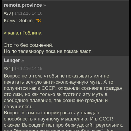
remote.province
»
#23 |
14.12.16 14:10
Кому: Goblin,
#8
> канал Гоблина
Это то без сомнений.
Но по телевизору пока не показывают.
Lenger
»
#24 |
14.12.16 14:15
Вопрос не в том, чтобы не показывать или не
печатать всякую анти-околонаучную муть. А то
получится как в СССР: охраняли сознание граждан
ото лжи, но как только выпустили эту муть в
свободное плавание, так сознание граждан и
обрушилось.
Вопрос в том как формировать у граждан
способность к научному мышлению. И в СССР,
скажем Высоцкий пел про бермудский треугольник,
или "филиппинские врачи режут без ножа". А в