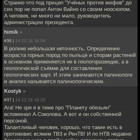
Странно что под прицел "Учёных против мифов" до
сих пор не попал Антон Вайно со своим нооскопом.
А человек, ни много ни мало, руководитель
администрации президента.
himik
»
#36 |
14.12.16 16:04
В ролике небольшая неточность. Определение
возраста горных пород по пыльце и спорам растений
в основном применяется не в геологоразведке, а в
геологической съёмке для составления
геологических карт. И этим занимаются палинологи
и анализ называется палинологическим.
Kostyk
»
#37 |
14.12.16 16:20
Ага! Не зря я в теме про "Планету обезьян"
вспоминал А.Соколова. А вот и он собственной
персоной.
Талантливый человек, хорошо, что такие есть в
противовес всяким ТВ3 и РенТВ! И по НТВ недавно