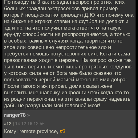
По поводу тв 3 как то задал вопрос про этих псих
больных граждан экстрасенсов привел пример
который неоднократно приводил Д.Ю что почему она
на бирже не играют, ставки на футбол не делают и
т.д и пр, на что получил мега ответ что на такую
ерунду способности не распространяются, а только
в особых, важных случаях когда творится что то
злое или совершено непростительное зло и
требуется помощь потусторонних сил. Кстати сама
православная ходит в церковь. На вопрос как же так,
ты в бога веришь и смотришь про грязных колдунов
у которых сила не от бога мне было сказано что
пользоваться черной магией можно во имя добра!
После такого я аж присел, дома сказал жене
вылепить мне шапочку из фольги чтоб когда кто то
из родни переключал на эти каналы сразу надевать
дабы не разрушали мой головной мозг!
ranger78
»
#12 |
14.12.16 12:56
Кому: remote.province,
#3