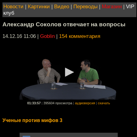
Новости
|
Картинки
|
Видео
|
Переводы
|
Магазин
|
VIP
клуб
Александр Соколов отвечает на вопросы
14.12.16 11:06
|
Goblin
|
154 комментария
01:33:57
|
395604 просмотра
|
аудиоверсия
|
скачать
Ученые против мифов 3