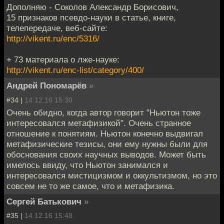
Дополняю - Соколов Александр Борисович,
15 признаков псевдо-науки в статье, книге,
телепередаче, веб-сайте:
http://vikent.ru/enc/5316/
+ 73 материала о лже-науке:
http://vikent.ru/enc-list/category/400/
Андрей Пономарёв
»
#34 |
14.12.16 15:30
Очень обидно, когда автор говорит "Ньютон тоже
интересовался метафизикой". Очень странное
отношение к понятиям. Ньютон конечно выдвигал
метафизические тезисы, они ему нужны были для
обоснования своих научных выводов. Может быть
имелось ввиду, что Ньютон занимался и
интересовался мистицизмом и оккультизмом, но это
совсем не то же самое, что и метафизика.
Сергей Батькович
»
#35 |
14.12.16 15:48