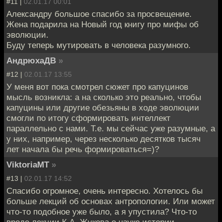
#11 |
02.01.17 00:01
Александру большое спасибо за просвещение.
Жена подарила на Новый год книгу про мифы об
эволюции.
Буду теперь мутировать в человека разумного.
АндрюхаДВ
»
#12 |
02.01.17 13:55
У меня вот пока смотрел сюжет про капуцинов
мысль возникла: а на сколько это реально, чтобы
капуцины или другие обезьяны в ходе эволюции
смогли по итогу сформировать интеллект
параллельно с нами. Т.е. мы сейчас уже разумные, а
у них, например, через несколько десятков тысяч
лет начала бы речь формироваться=)?
ViktoriaMT
»
#13 |
02.01.17 14:52
Спасибо огромное, очень интересно. Хотелось бы
больше лекций об основах антропологии. Или может
что-то подобное уже было, а я упустила? Что-то