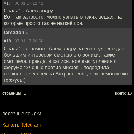
#17 |
05.01.17 12:42
Спасибо Александру.
Вот так запросто, можно узнать о таких вещах, на
которые просто так не наткнёшся.
lamadon
»
#18 |
07.01.17 20:56
Спасибо огромное Александру за его труд, всегда с
большим интересом смотрю его ролики, также
смотрела, правда, в записи, все выступления с
форума "Ученые против мифов", подсадила
несколько человек на Антропогенез, чем немножечко
горжусь:)
cтраницы: 1
всего: 18
полезные ссылки
Канал в Telegram