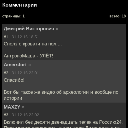
Комментарии
cтраницы: 1
всего: 18
Дмитрий Викторович
»
#1 |
31.12.16 18:51
Сполз с кровати на пол....
АнтропоМаша - УЛЁТ!
Amersfort
»
#2 |
31.12.16 22:01
Спасибо!
Вот бы такое же видео об археологии и вообще по
истории
MAXZY
»
#3 |
31.12.16 22:02
Включил без десяти двенадцать телек на Россию24,
Президента послушать, а там дядя Дима ведущим