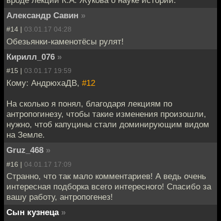
вроде лекции К.А. Жукова о науке истории.
Александр Савин
»
#14 |
03.01.17 04:28
Обезьянки-каменотёсы рулят!
Кирилл_076
»
#15 |
03.01.17 19:59
Кому: АндрюхаДВ,
#12
На сколько я понял, благодаря лекциям по
антропогинезу, чтобы такие изменения произошли,
нужно, чтоб капуцины стали доминирующим видом
на Земле.
Gruz_468
»
#16 |
04.01.17 17:09
Странно, что так мало комментариев! А ведь очень
интересная подборка всего интересного! Спасибо за
вашу работу, антропогенез!
Сын кузнеца
»