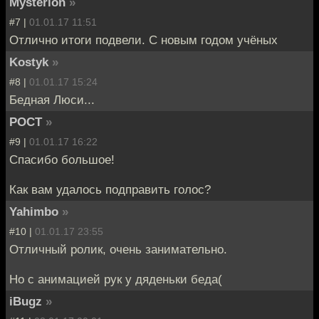
Mysterion
»
#7 |
01.01.17 11:51
Отлично итоги подвели. С новым годом учёных
Kostyk
»
#8 |
01.01.17 15:24
Бедная Люси...
POCT
»
#9 |
01.01.17 16:22
Спасибо большое!
Как вам удалось подправить голос?
Yahimbo
»
#10 |
01.01.17 23:55
Отличный ролик, очень занимательно.
Но с анимацией рук у дяденьки беда(
iBugz
»