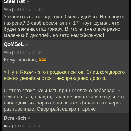
Steel Rat
»
#45 |
08.01.17 13:37
3 монитора - это здорово. Очень удобно. Но в ноуте
нахрена? В своё время купил 17" ноут, думал, что
будет замена стационару. В итоге имею всё равно
маленький дисплей, но зато немобильную!
QoMSoL
»
#46 |
08.01.17 23:34
Кому: Voolkan,
#44
> Ну и Razer - это продажа понтов. Слишком дорого
все их девайсы стоят, неоправданно дорого.
С этого стоит начинать при беседах о рейзерах. В
чем понты я, правда, так и не понял за все годы, что
наблюдаю их барахло на рынке. Дивайсы-то через
раз говенные. Оверпрайсед крэп короче.
Demi-lich
»
#47 |
10.01.17 00:32