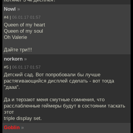
Nowl
»
#4 |
06.01.17 01:57
Queen of my heart
Queen of my soul
Oh Valerie
Дайте три!!!
norkorn
»
#5 |
06.01.17 01:57
Детский сад. Вот попробовали бы лучше
растягивающийся дисплей сделать - вот тогда
"дааа".
Да и терзают меня смутные сомнения, что
расслабленные геймеры будут в состоянии таскать
этот
triple display set.
Goblin
»