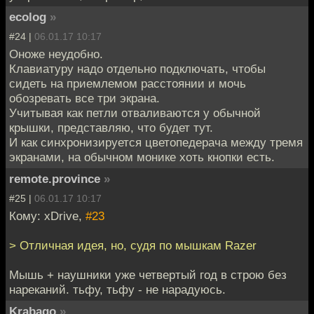
ecolog
»
#24 |
06.01.17 10:17
Оноже неудобно.
Клавиатуру надо отдельно подключать, чтобы
сидеть на приемлемом расстоянии и мочь
обозревать все три экрана.
Учитывая как петли отваливаются у обычной
крышки, представляю, что будет тут.
И как синхронизируется цветопедерача между тремя
экранами, на обычном монике хоть кнопки есть.
remote.province
»
#25 |
06.01.17 10:17
Кому: xDrive,
#23
> Отличная идея, но, судя по мышкам Razer
Мышь + наушники уже четвертый год в строю без
нареканий. тьфу, тьфу - не нарадуюсь.
Krabago
»