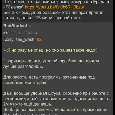
Что-то мне это напоминает выпуск журнала Ералаш
- "Сделка"
https://youtu.be/0nJh6RH3bzw
Без 2-х чемоданов батареек этот аппарат врядли
сильно дольше 15 минут проработает.
RedStudent
»
#10 |
06.01.17 03:24
Кому: tee_wash,
#2
> Я ни разу не спец, но оно зачем такое надо?
Например для игр, угол обзора больше, врагов
лучше разглядишь.
Для работа, есть программы заточенные под
несколько мониторов.
Да и вообще удобная штука, особенно при работе с
несколькими раб. столами или на одном играешь, на
2м что-то ещё делаешь.
Вообще великое множество вариантов применения,
была бы такая техника, эх...