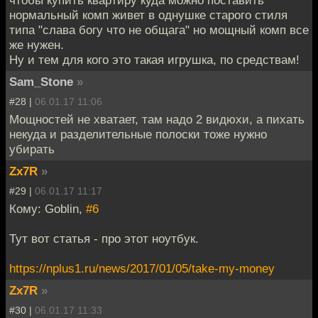
чтобы купить квартиру куда можно поставить
нормальный комп живет в однушке старого стиля
типа "слава богу что не общага" но мощный комп все
же нужен.
Ну и тем для кого это такая игрушка, по средствам!
Sam_Stone
»
#28 |
06.01.17 11:06
Мощностей не хватает, там надо 2 видюхи, а пихать
некуда и разделительные полоски тоже нужно
убирать
Zx7R
»
#29 |
06.01.17 11:17
Кому: Goblin,
#6
Тут вот статья - про этот ноутбук.
https://nplus1.ru/news/2017/01/05/take-my-money
Zx7R
»
#30 |
06.01.17 11:33