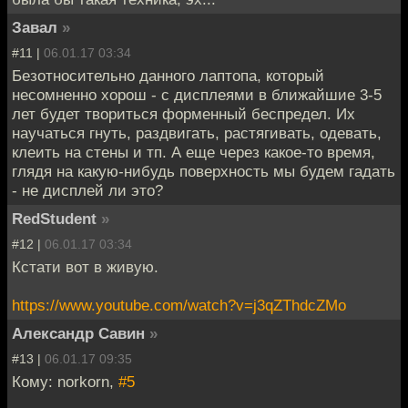
Завал
»
#11 |
06.01.17 03:34
Безотносительно данного лаптопа, который
несомненно хорош - с дисплеями в ближайшие 3-5
лет будет твориться форменный беспредел. Их
научаться гнуть, раздвигать, растягивать, одевать,
клеить на стены и тп. А еще через какое-то время,
глядя на какую-нибудь поверхность мы будем гадать
- не дисплей ли это?
RedStudent
»
#12 |
06.01.17 03:34
Кстати вот в живую.
https://www.youtube.com/watch?v=j3qZThdcZMo
Александр Савин
»
#13 |
06.01.17 09:35
Кому: norkorn,
#5