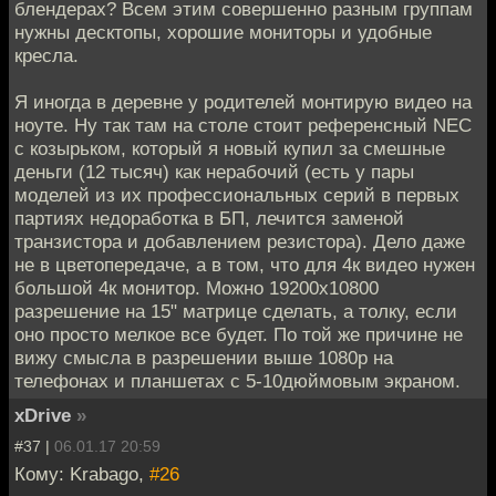
блендерах? Всем этим совершенно разным группам
нужны десктопы, хорошие мониторы и удобные
кресла.
Я иногда в деревне у родителей монтирую видео на
ноуте. Ну так там на столе стоит референсный NEC
с козырьком, который я новый купил за смешные
деньги (12 тысяч) как нерабочий (есть у пары
моделей из их профессиональных серий в первых
партиях недоработка в БП, лечится заменой
транзистора и добавлением резистора). Дело даже
не в цветопередаче, а в том, что для 4к видео нужен
большой 4к монитор. Можно 19200x10800
разрешение на 15" матрице сделать, а толку, если
оно просто мелкое все будет. По той же причине не
вижу смысла в разрешении выше 1080p на
телефонах и планшетах с 5-10дюймовым экраном.
xDrive
»
#37 |
06.01.17 20:59
Кому: Krabago,
#26