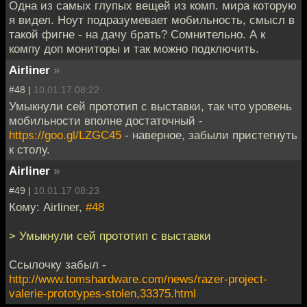
Одна из самых глупых вещей из комп. мира которую
я видел. Ноут подразумевает мобильность, смысл в
такой фигне - на дачу брать? Сомнительно. А к
компу доп мониторы и так можно подключить.
Airliner
»
#48 |
10.01.17 08:22
Умыкнули сей прототип с выставки, так что уровень
мобильности вполне достаточный -
https://goo.gl/LZGC45
- наверное, забыли пристегнуть
к столу.
Airliner
»
#49 |
10.01.17 08:23
Кому: Airliner,
#48
> Умыкнули сей прототип с выставки
Ссылочку забыл -
http://www.tomshardware.com/news/razer-project-
valerie-prototypes-stolen,33375.html