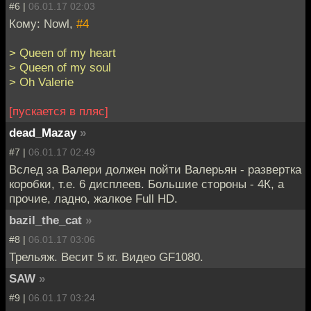
#6 |
06.01.17 02:03
Кому: Nowl,
#4
> Queen of my heart
> Queen of my soul
> Oh Valerie
[пускается в пляс]
dead_Mazay
»
#7 |
06.01.17 02:49
Вслед за Валери должен пойти Валерьян - развертка
коробки, т.е. 6 дисплеев. Большие стороны - 4К, а
прочие, ладно, жалкое Full HD.
bazil_the_cat
»
#8 |
06.01.17 03:06
Трельяж. Весит 5 кг. Видео GF1080.
SAW
»
#9 |
06.01.17 03:24