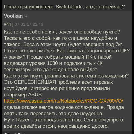
Посмотри их концепт Switchblade, и где он сейчас?
Voolkan
»
#44 |
07.01.17 22:49
Как то не особо понял, зачем оно вообще нужно?
Таскать его с собой, как то слишком неудобно и
тяжело. Веса в этом ноуте будет наверное под 7кг.
Стоит он как самолёт. Как замена стационарного ПК?
А зачем? Проще собрать мощный ПК с парой
видеокарт уровня 1080 и подключить к 4К
телевизору. Это да же дешевле выйдет.
Как в этом ноуте реализована система охлаждения?
Это СЕРЬЁЗНЕЙШАЯ проблема всех игровых
ноутбуков, интересное решение предложили
например ASUS
https://www.asus.com/ru/Notebooks/ROG-GX700VO/
сделав отключаемое водяное охлаждение. Правда
опять таки перевозить это дело неудобно.
Ну и Razer - это продажа понтов. Слишком дорого
все их девайсы стоят, неоправданно дорого.