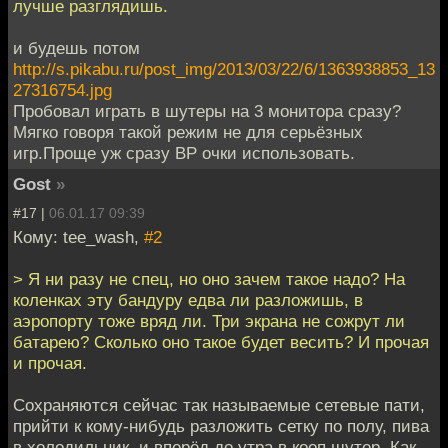
лучше разглядишь.
и будешь потом
http://s.pikabu.ru/post_img/2013/03/22/6/1363938853_13
27316754.jpg
Пробовал играть в шутеры на 3 монитора сразу?
Мягко говоря такой режим не для серьёзных
игр.Проще уж сразу ВР очки использовать.
Gost
»
#17 |
06.01.17 09:39
Кому: tee_wash,
#2
> Я ни разу не спец, но оно зачем такое надо? На
коленках эту бандуру едва ли разложишь, в
аэропорту тоже вряд ли. Три экрана не сожрут ли
батарею? Сколько оно такое будет весить? И прочая
и прочая.
Сохраняются сейчас так называемые сетевые пати,
прийти к кому-нибудь разложить сетку по полу, пива
в холодильник, и вперёд до утра в кооп шутер. Как