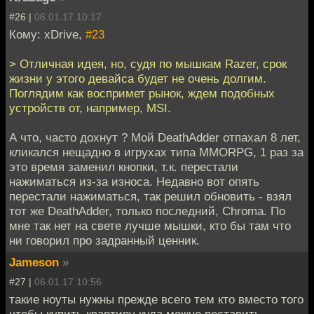
#26 |
06.01.17 10:17
Кому: xDrive,
#23
> Отличная идея, но, судя по мышкам Razer, срок
жизни у этого девайса будет не очень долгим.
Поглядим как воспримет рынок, ждем подобных
устройств от, например, MSI.
А что, часто дохнут ? Мой DeathAdder отпахал 8 лет,
кликался нещадно в игрухах типа MMORPG, 1 раз за
это время заменил кнопки, т.к. перестали
нажиматься из-за износа. Недавно вот опять
перестали нажиматься, так решил обновить - взял
тот же DeathAdder, только последний, Chroma. По
мне так нет на свете лучше мышки, кто бы там что
ни говорил про задранный ценник.
Jameson
»
#27 |
06.01.17 10:56
такие ноуты нужны прежде всего тем кто вместо того