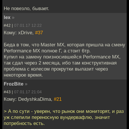
Не повезло, бывает.
lex
»
#42 |
07.01.17 12:22
Кому: xDrive,
#37
Беда в том, что Master MX, которая пришла на смену
Performance MX полное Г, а стоит 6тр.
Купил на замену поизносившейся Performance MX,
так сдал через 2 месяца, ибо там конструктивная
проблема с колесом прокрутки вылазит через
некоторое время.
FrozBite
»
#43 |
07.01.17 21:04
Кому: DedyshkaDima,
#21
> А по сути - уверен, что рынок они мониторят, и раз
уж слепили переносную вундервафлю, значит
потребность есть.