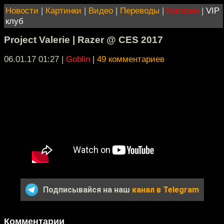
Новости
|
Картинки
|
Видео
|
Переводы
|
Магазин
|
VIP
клуб
Project Valerie | Razer @ CES 2017
06.01.17 01:27
|
Goblin
|
49 комментариев
Подписывайся на наш
канал в Telegram
Комментарии