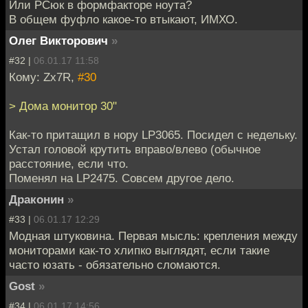
Или РСюк в формфакторе ноута?
В общем фуфло какое-то втыкают, ИМХО.
Олег Викторович
»
#32 |
06.01.17 11:58
Кому: Zx7R,
#30
> Дома монитор 30"
Как-то притащил в нору LP3065. Посидел с недельку.
Устал головой крутить вправо/влево (обычное
расстояние, если что.
Поменял на LP2475. Совсем другое дело.
Драконин
»
#33 |
06.01.17 12:29
Модная штуковина. Первая мысль: крепления между
мониторами как-то хлипко выглядят, если такие
часто юзать - обязательно сломаются.
Gost
»
#34 |
06.01.17 14:56