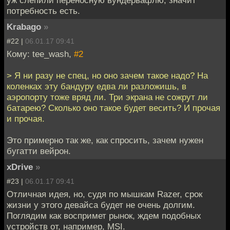
потребность есть.
Krabago
»
#22 |
06.01.17 09:41
Кому: tee_wash,
#2
> Я ни разу не спец, но оно зачем такое надо? На
коленках эту бандуру едва ли разложишь, в
аэропорту тоже вряд ли. Три экрана не сожрут ли
батарею? Сколько оно такое будет весить? И прочая
и прочая.
Это примерно так же, как спросить, зачем нужен
бугатти вейрон.
xDrive
»
#23 |
06.01.17 09:41
Отличная идея, но, судя по мышкам Razer, срок
жизни у этого девайса будет не очень долгим.
Поглядим как воспримет рынок, ждем подобных
устройств от, например, MSI.