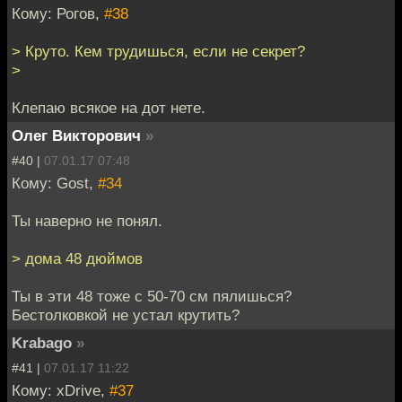
Кому: Рогов,
#38
> Круто. Кем трудишься, если не секрет?
>
Клепаю всякое на дот нете.
Олег Викторович
»
#40 |
07.01.17 07:48
Кому: Gost,
#34
Ты наверно не понял.
> дома 48 дюймов
Ты в эти 48 тоже с 50-70 см пялишься?
Бестолковкой не устал крутить?
Krabago
»
#41 |
07.01.17 11:22
Кому: xDrive,
#37