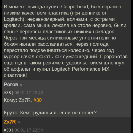
В момент выхода купил Copperhead, был поражен
низким качеством пластика (при ценнике от
Logitech), неравномерный, волнами, с острыми
краями, сама мышь лежала на столе неровно, были
явные перекосы пластиковых нижних накладок.
Через три месяца силиконовые уплотнители по
бокам начали расслаиваться, через полгода
перестало подсвечиваться колесико, через год
курсор начал скакать как сумасшедший. Проработав
еще год в таком режиме с удовольствием шлепнул
об асфальт и купил Logitech Performance MX,
счастлив!
Рогов
»
#38 |
06.01.17 22:43
Кому: Zx7R,
#30
Круто. Кем трудишься, если не секрет?
Zx7R
»
#39 |
06.01.17 22:54