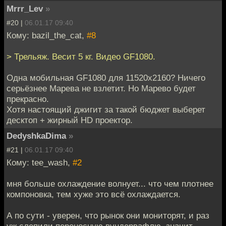
Mrrr_Lev
»
#20 |
06.01.17 09:40
Кому: bazil_the_cat,
#8
> Трельяж. Весит 5 кг. Видео GF1080.
Одна мобильная GF1080 для 11520x2160? Ничего
серьёзнее Марева не взлетит. Но Марево будет
прекрасно.
Хотя настоящий джигит за такой бюджет выберет
десктоп + жирный HD проектор.
DedyshkaDima
»
#21 |
06.01.17 09:40
Кому: tee_wash,
#2
мня больше охлаждение волнует... что чем плотнее
компоновка, тем хуже это всё охлаждается.
А по сути - уверен, что рынок они мониторят, и раз
уж слепили переносную вундервафлю, значит