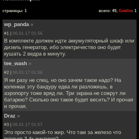
cтраницы: 1
всего: 49,
Goblin
: 1
wp_panda
»
#1 |
06.01.17 01:56
В комплекте должен идти аккумуляторный шкаф или
дизель генератор, ибо электричество оно будет
кушать 2 ведра в минуту.
tee_wash
»
#2 |
06.01.17 01:56
Я ни разу не спец, но оно зачем такое надо? На
коленках эту бандуру едва ли разложишь, в
аэропорту тоже вряд ли. Три экрана не сожрут ли
батарею? Сколько оно такое будет весить? И прочая
и прочая.
Draz
»
#3 |
06.01.17 01:57
Это просто какой-то жир. Что там за железо что
потянет 3 4к дисплея?