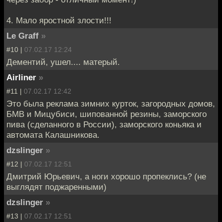
4. Мало яростной злости!!!
Le Graff
»
#10 |
07.02.17 12:24
Дементий, ушел.... матерый.
Airliner
»
#11 |
07.02.17 12:42
Это была реклама зимних курток, загородных домов,
БМВ и Мицубиси, шипованной резины, заморского
пива (сделанного в России), заморского коньяка и
автомата Калашникова.
dzslinger
»
#12 |
07.02.17 12:51
Дмитрий Юрьевич, а ноги хорошо пропеклись? (не
выглядят поджаренными)
dzslinger
»
#13 |
07.02.17 12:51