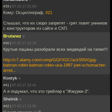
#39 |
07.02.17 21:00
Кому: Осциллограф,
#21
Слышал, что их скоро запретят - грят ловят умников
с конструктором из сайги и СХП.
Brutanez
»
#40 |
07.02.17 22:19
Крутые пацаны разобрали всех медведей на тапки!!!
http://c7.alamy.com/comp/GGFXGC/ack55541jpg-
batman-robin-batman-robin-usa-1997-joel-schumacher-
arnol...
Kostyk
»
#41 |
07.02.17 22:41
А я подумал, что это трейлер к "Жмурки-2".
Shelnik
»
#42 |
07.02.17 23:06