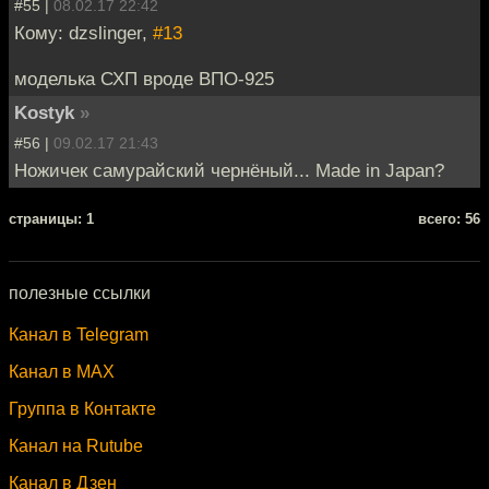
#55 |
08.02.17 22:42
Кому: dzslinger,
#13
моделька СХП вроде ВПО-925
Kostyk
»
#56 |
09.02.17 21:43
Ножичек самурайский чернёный... Made in Japan?
cтраницы: 1
всего: 56
полезные ссылки
Канал в Telegram
Канал в MAX
Группа в Контакте
Канал на Rutube
Канал в Дзен