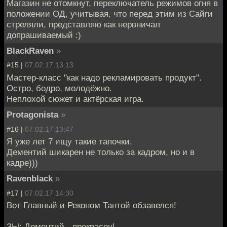
Магазин не отомкнут, переключатель режимов огня в
положении ОД, учитывая, что перед этим из Сайги
стреляли, представляю как нервничал
допрашиваемый :)
BlackRaven
»
#15 |
07.02.17 13:13
Мастер-класс "как надо рекламировать продукт".
Остро, бодро, молодёжно.
Неплохой сюжет и актёрская игра.
Protagonista
»
#16 |
07.02.17 13:47
Я уже лет 7 ищу такие тапочки.
Дементий шикарен не только за кадром, но и в
кадре)))
Ravenblack
»
#17 |
07.02.17 14:30
Вот Главный и Реконом Тантой обзавелся!
ЗЫ: Дементий - прекрасен!