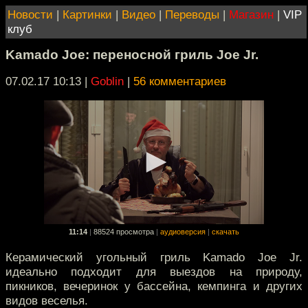
Новости
|
Картинки
|
Видео
|
Переводы
|
Магазин
|
VIP
клуб
Kamado Joe: переносной гриль Joe Jr.
07.02.17 10:13
|
Goblin
|
56 комментариев
11:14
|
88524 просмотра
|
аудиоверсия
|
скачать
Керамический угольный гриль Kamado Joe Jr.
идеально подходит для выездов на природу,
пикников, вечеринок у бассейна, кемпинга и других
видов веселья.