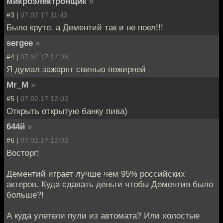
микроэлектронщик
»
#3 |
07.02.17 11:43
Было круто, а Дементий так и не поел!!!
sergee
»
#4 |
07.02.17 12:03
Я думал зажарят свинью пожирней
Mr_M
»
#5 |
07.02.17 12:03
Открыть открытую банку пива)
644й
»
#6 |
07.02.17 12:03
Восторг!
Дементий играет лучше чем 95% российских
актеров. Куда сдавать деньги чтобы Дементия было
больше?!
А куда улетели пули из автомата? Или холостые