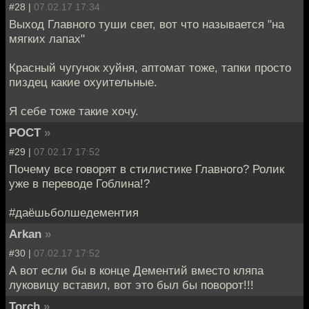
#28 |
07.02.17 17:34
Выход Главного туши свет, вот что называется "на
мягких лапах"
Красный чугунок хуйня, аптомат тоже, тапки просто
пиздец какие охуительные.
Я себе тоже такие хочу.
POCT
»
#29 |
07.02.17 17:52
Почему все говорят в стилистике Главного? Ролик
уже в переводе Гоблина!?
#даёшьболшедементия
Arkan
»
#30 |
07.02.17 17:52
А вот если бы в конце Дементий вместо кляпа
луковицу вставил, вот это был бы поворот!!!
Torch
»