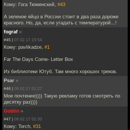
Кому: Гога Тюменский,
#43
А зеленое яйцо в России стоит в два раза дороже
красного. Но, да, если угадать с температурой...!
fograf
»
#45 |
07.02.17 23:54
Кому: pavlikadze,
#1
Far The Days Come- Letter Box
Из библиотеки Ютуб. Там много хороших треков.
Psar
»
#46 |
08.02.17 01:27
Мое почтение)))) Такую рекламу готов смотреть по
десятку раз))))
Goblin
»
#47 |
08.02.17 02:33
Кому: Torch,
#31