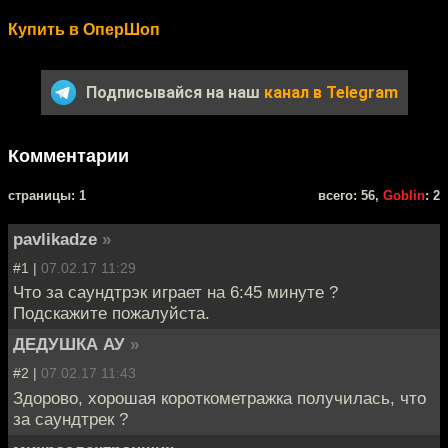
Купить в ОперШоп
Подписывайся на наш
канал в Telegram
Комментарии
cтраницы: 1
всего: 56,
Goblin
: 2
pavlikadze
»
#1 |
07.02.17 11:29
Что за саундтрэк играет на 6:45 минуте ?
Подскажите пожалуйста.
ДЕДУШКА АУ
»
#2 |
07.02.17 11:43
Здорово, хорошая короткометражка получилась, что
за саундтрек ?