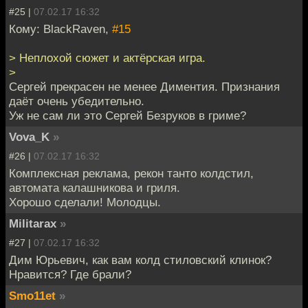
#25 |
07.02.17 16:32
Кому: BlackRaven,
#15
> Неплохой сюжет и актёрская игра.
>
Сергей прекрасен не менее Диментия. Признания
даёт очень убедительно.
Уж не сам ли это Сергей Безруков в гриме?
Vova_K
»
#26 |
07.02.17 16:32
Комплексная реклама, рекон танто колдстил,
автомата калашникова и гриля.
Хорошо сделали! Молодцы.
Militarax
»
#27 |
07.02.17 16:32
Дим Юрьевич, как вам колд стиловский клинок?
Нравится? Где брали?
Smo11et
»