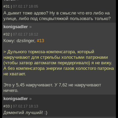
#31 |
07.02.17 18:05
А дымит тоже адово? Ну в смысле что его либо на
улице, либо под спецвытяжкой пользовать только?
konigsadler
»
#32 |
07.02.17 18:12
Кому: dzslinger,
#13
> Дульного тормоза-компенсатора, который
накручивают для стрельбы холостыми патронами
(чтобы затвор автоматом передергивало) я не вижу.
А без компенсатора энергии газов холостого патрона
не хватает.
Это у 5,45 накручивают. У 7,62 не накручивают
ничего.
konigsadler
»
#33 |
07.02.17 18:13
Дементий лучший! :)