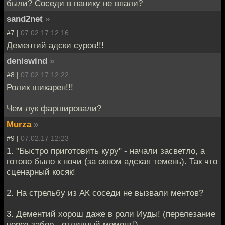
были? Соседи в панику не впали?
sand2net
»
#7 |
07.02.17 12:16
Дементий адски суров!!!
deniswind
»
#8 |
07.02.17 12:22
Ролик шикарен!!!
Чем лук фаршировали?
Murza
»
#9 |
07.02.17 12:23
1. "Быстро приготовить куру" - начали засветло, а
готово было к ночи (за окном адская темень). Так что
сценарный косяк!
2. На стрельбу из АК соседи не вызвали ментов?
3. Дементий хорош даже в роли Иуды! (перелезание
через забор - отличный момент!)