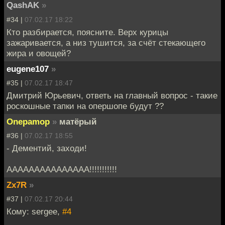
QashAK
»
#34 |
07.02.17 18:22
Кто разбирается, поясните. Верх курицы
зажаривается, а низ тушится, за счёт стекающего
жира и овощей?
eugene107
»
#35 |
07.02.17 18:47
Дмитрий Юрьевич, ответь на главный вопрос - такие
роскошные тапки на опершопе будут ??
Onepamop
»
матёрый
#36 |
07.02.17 18:55
- Дементий, заходи!
ААААААААААААААА!!!!!!!!!!!
Zx7R
»
#37 |
07.02.17 20:44
Кому: sergee,
#4