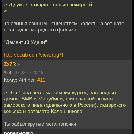
> Я думал зажарят свинью пожирней
>
Та свинья свиным бешенством болеет - а вот нате
пока кадры из редкого фильма
"Дементий Удачи"
http://coub.com/view/rqg7t
Zx7R
»
#38 |
07.02.17 20:45
Кому: Airliner,
#11
> Это была реклама зимних курток, загородных
домов, БМВ и Мицубиси, шипованной резины,
заморского пива (сделанного в России), заморского
коньяка и автомата Калашникова.
Ты забыл крутые мега-тапочки!
nonamezero
»