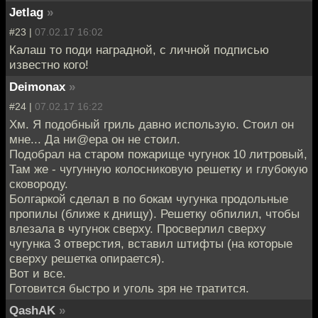
Jetlag
»
#23 |
07.02.17 16:02
Калаш то поди наградной, с личной подписью
известно кого!
Deimonax
»
#24 |
07.02.17 16:22
Хм. Я подобный гриль давно использую. Стоил он
мне... Да ни@ера он не стоил.
Подобрал на старом пожарище чугунок 10 литровый,
Там же - чугунную колосниковую решетку и глубокую
сковороду.
Болгаркой сделал в по бокам чугунка продольные
пропилы (ближе к днищу). Решетку обпилил, чтобы
влезала в чугунок сверху. Просверлил сверху
чугунка 3 отверстия, вставил штифты (на которые
сверху решетка опирается).
Вот и все.
Готовится быстро и уголь зря не тратится.
QashAK
»