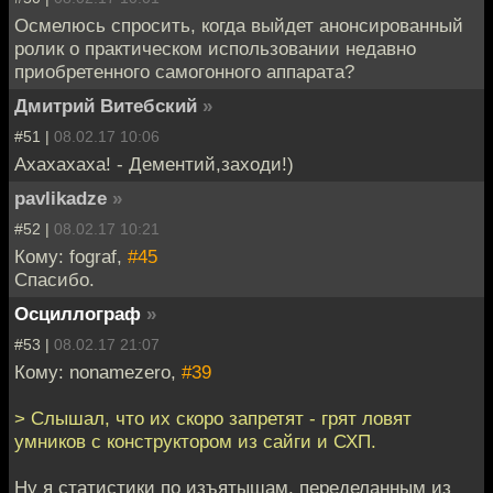
Осмелюсь спросить, когда выйдет анонсированный
ролик о практическом использовании недавно
приобретенного самогонного аппарата?
Дмитрий Витебский
»
#51 |
08.02.17 10:06
Ахахахаха! - Дементий,заходи!)
pavlikadze
»
#52 |
08.02.17 10:21
Кому: fograf,
#45
Спасибо.
Осциллограф
»
#53 |
08.02.17 21:07
Кому: nonamezero,
#39
> Слышал, что их скоро запретят - грят ловят
умников с конструктором из сайги и СХП.
Ну я статистики по изъятышам, переделанным из