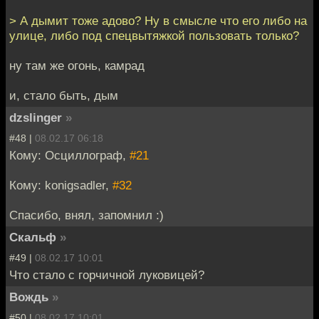
> А дымит тоже адово? Ну в смысле что его либо на
улице, либо под спецвытяжкой пользовать только?
ну там же огонь, камрад
и, стало быть, дым
dzslinger
»
#48 |
08.02.17 06:18
Кому: Осциллограф,
#21
Кому: konigsadler,
#32
Спасибо, внял, запомнил :)
Скальф
»
#49 |
08.02.17 10:01
Что стало с горчичной луковицей?
Вождь
»
#50 |
08.02.17 10:01