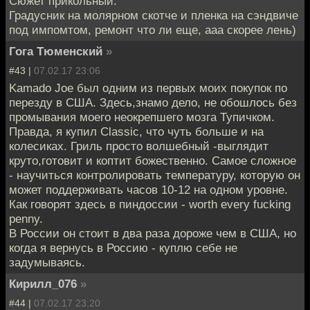
Сюжет прикольный.
Градусник на молярном скотче и пленка на сэндвиче
под импомтом, ремонт что ли еще, ааа скорее лень)
Гога Тюменский
»
#43 |
07.02.17 23:06
Kamado Joe был одним из первых моих покупок по
перезду в США. Здесь,знамо дело, не обошлось без
промывания моего неокрепшего мозга Тупичком.
Правда, я купил Classic, что чуть больше и на
колесиках. Гриль просто волшебный -выглядит
круто,готовит и коптит божественно. Самое сложное
- научиться контролировать температуру, которую он
может поддерживать часов 10-12 на одном уровне.
Как говорят здесь в пиндоссии - worth every fucking
penny.
В России он стоит в два раза дороже чем в США, но
когда я вернусь в Россию - куплю себе не
задумываясь.
Кирилл_076
»
#44 |
07.02.17 23:20