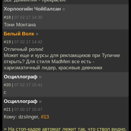
Хорлоогийн Чойбалсан
»
#18 |
07.02.17 14:30
Тони Монтана
Белый Волк
»
#19 |
07.02.17 14:42
Отличный ролик!
Может еще и курсы для рекламщиков при Тупичке
открыть? Для стиля MadMen все есть -
харизматичный лидер, красивые девчонки
Осциллограф
»
#20 |
07.02.17 15:41
c
Осциллограф
»
#21 |
07.02.17 15:47
Кому: dzslinger,
#13
> На стоп-кадре автомат лежит так, что ствол видно.