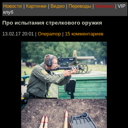
Новости
|
Картинки
|
Видео
|
Переводы
|
Магазин
|
VIP
клуб
Про испытания стрелкового оружия
13.02.17 20:01
|
Onepamop
|
15 комментариев