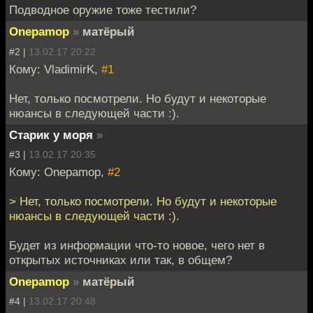
Подводное оружие тоже тестили?
Onepamop
»
матёрый
#2 |
13.02.17 20:22
Кому: VladimirK,
#1
Нет, только посмотрели. Но будут и некоторые
нюансы в следующей части :).
Старик у моря
»
#3 |
13.02.17 20:35
Кому: Onepamop,
#2
> Нет, только посмотрели. Но будут и некоторые
нюансы в следующей части :).
Будет из информации что-то новое, чего нет в
открытых источниках или так, в общем?
Onepamop
»
матёрый
#4 |
13.02.17 20:48