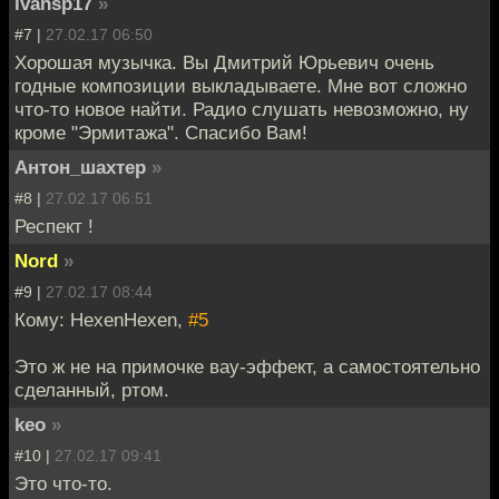
Ivansp17
»
#7 |
27.02.17 06:50
Хорошая музычка. Вы Дмитрий Юрьевич очень
годные композиции выкладываете. Мне вот сложно
что-то новое найти. Радио слушать невозможно, ну
кроме "Эрмитажа". Спасибо Вам!
Антон_шахтер
»
#8 |
27.02.17 06:51
Респект !
Nord
»
#9 |
27.02.17 08:44
Кому: HexenHexen,
#5
Это ж не на примочке вау-эффект, а самостоятельно
сделанный, ртом.
keo
»
#10 |
27.02.17 09:41
Это что-то.