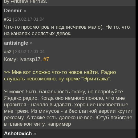
by Andrew Ferriss."
Denmir
»
#51 |
28.02.17 01:04
Что-то просмотров и подписчиков мало(. Не то, что
на каналах сисястых девок.
antisingle
»
#52 |
28.02.17 01:04
Кому: Ivansp17,
#7
>> Мне вот сложно что-то новое найти. Радио
слушать невозможно, ну кроме "Эрмитажа".
Я может быть банальность скажу, но попробуйте
Яндекс.радио. Когда оно немного поняло, что мне
нравится - начало выдавать хорошие неизвестные
мне треки. Из минусов - в бесплатной версии крутит
рекламу. А также есть далеко не все, Ютуб побогаче
в плане контенту, например
Ashotovich
»