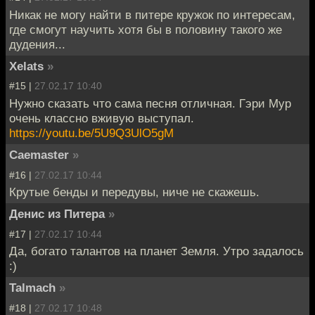
Никак не могу найти в питере кружок по интересам,
где смогут научить хотя бы в половину такого же
дудения...
Xelats
»
#15 |
27.02.17 10:40
Нужно сказать что сама песня отличная. Гэри Мур
очень классно вживую выступал.
https://youtu.be/5U9Q3UlO5gM
Caemaster
»
#16 |
27.02.17 10:44
Крутые бенды и передувы, ниче не скажешь.
Денис из Питера
»
#17 |
27.02.17 10:44
Да, богато талантов на планет Земля. Утро задалось
:)
Talmach
»
#18 |
27.02.17 10:48