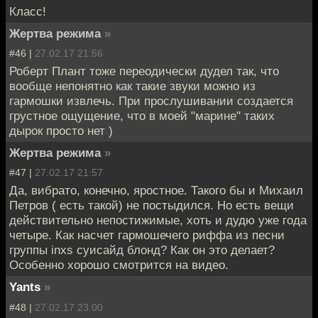
Класс!
Жертва режима
»
#46 |
27.02.17 21:56
Роберт Плант тоже переодически дудел так, что
вообще непонятно как такие звуки можно из
гармошки извлечь. При прослушивании создается
грустное ощущение, что в моей "марине" таких
дырок просто нет )
Жертва режима
»
#47 |
27.02.17 21:57
Да, вибрато, конечно, яростное. Такого бы и Михаил
Петров ( есть такой) не постыдился. Но есть вещи
действительно непостижимые, хоть и дудю уже года
четыре. Как насчет гармошечего риффа из песни
группы inxs суисайд блонд? Как он это делает?
Особенно хорошо смотрится на видео.
Yants
»
#48 |
27.02.17 23:00