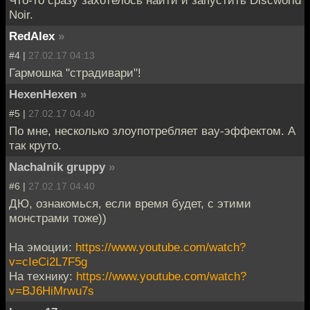
Noir.
RedAlex
»
#4 |
27.02.17 04:13
Гармошка "страдивари"!
HexenHexen
»
#5 |
27.02.17 04:40
По мне, несколько злоупотребляет вау-эффектом. А
так круто.
Nachalnik gruppy
»
#6 |
27.02.17 04:40
ДЮ, ознакомься, если время будет, с этими
монстрами тоже))
На эмоции:
https://www.youtube.com/watch?
v=cIeCi2L7F5g
На технику:
https://www.youtube.com/watch?
v=BJ6HiMrwu7s