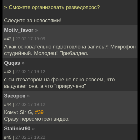
> Сможете организовать разведопрос?
Следите за новостями!
Motiv_favor
»
#42 |
27.02.17 19:09
А как основательно подготовлена запись?! Микрофон
студийный. Молодец! Прибалдел.
Quqas
»
#43 |
27.02.17 19:12
с синтезатором на фоне не ясно совсем, что
выдувает она, а что "прикручено"
Засорок
»
#44 |
27.02.17 19:12
Кому: Sir G,
#39
Сразу пересмотрел видео.
Stalinist90
»
#45 |
27.02.17 19:22