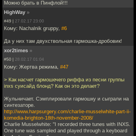
Можно брать в Пинфлой!!!
HighWay
»
#49 |
27.02.17 23:00
Кому: Nachalnik gruppy,
#6
Да у них там двухствольная гармошка-дробовик!
xor2times
»
#50 |
28.02.17 01:04
Кому: Жертва режима,
#47
> Как насчет гармошечего риффа из песни группы
inxs суисайд блонд? Как он это делает?
Жульничает. Сэмплировали гармошку и сыграли на
синтезаторе.
http://www.harpsurgery.com/charlie-musselwhite-part-ii-
komedia-brighton-18th-november-2008/
Charlie Musselwhite: "I recorded three tunes with INXS.
One tune was sampled and played through a keyboard