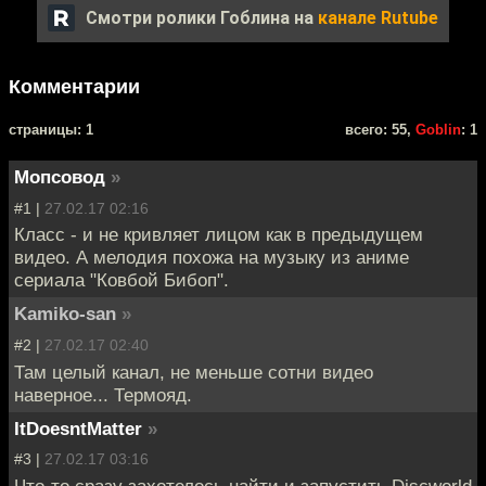
Смотри ролики Гоблина на
канале Rutube
Комментарии
cтраницы: 1
всего: 55,
Goblin
: 1
Мопсовод
»
#1 |
27.02.17 02:16
Класс - и не кривляет лицом как в предыдущем
видео. А мелодия похожа на музыку из аниме
сериала "Ковбой Бибоп".
Kamiko-san
»
#2 |
27.02.17 02:40
Там целый канал, не меньше сотни видео
наверное... Термояд.
ItDoesntMatter
»
#3 |
27.02.17 03:16
Что-то сразу захотелось найти и запустить Discworld