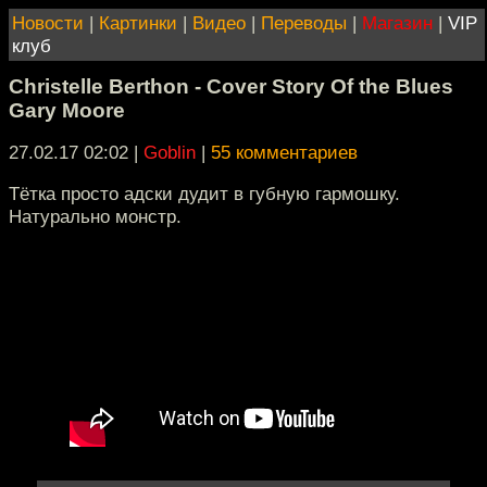
Новости
|
Картинки
|
Видео
|
Переводы
|
Магазин
|
VIP
клуб
Christelle Berthon - Cover Story Of the Blues
Gary Moore
27.02.17 02:02
|
Goblin
|
55 комментариев
Тётка просто адски дудит в губную гармошку.
Натурально монстр.