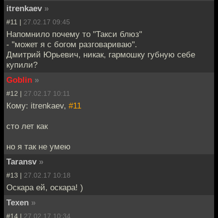
itrenkaev
»
#11 |
27.02.17 09:45
Напомнило почему то "Такси блюз"
- "может я с богом разговариваю".
Дмитрий Юрьевич, никак, гармошку губную себе
купили?
Goblin
»
#12 |
27.02.17 10:11
Кому: itrenkaev,
#11
сто лет как
но я так не умею
Taransv
»
#13 |
27.02.17 10:18
Оскара ей, оскара! )
Texen
»
#14 |
27.02.17 10:34