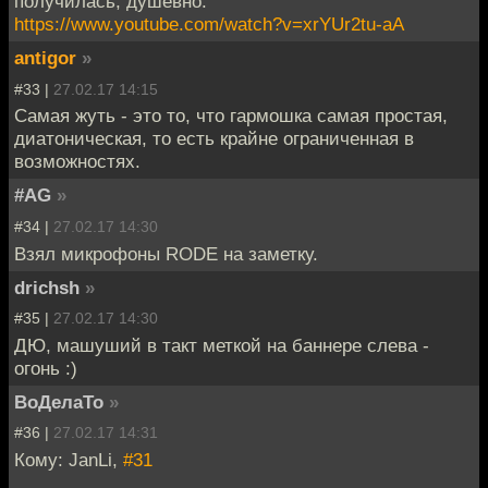
получилась, душевно:
https://www.youtube.com/watch?v=xrYUr2tu-aA
antigor
»
#33 |
27.02.17 14:15
Самая жуть - это то, что гармошка самая простая,
диатоническая, то есть крайне ограниченная в
возможностях.
#AG
»
#34 |
27.02.17 14:30
Взял микрофоны RODE на заметку.
drichsh
»
#35 |
27.02.17 14:30
ДЮ, машуший в такт меткой на баннере слева -
огонь :)
ВоДелаТо
»
#36 |
27.02.17 14:31
Кому: JanLi,
#31