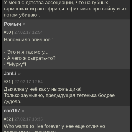
У меня с детства ассоциации, что на губных
гармошках играют фрицы в фильмах про войну и их
потом убивают.
Ромыч
»
#30 |
27.02.17 12:54
Напомнило эпичное :
- Это и я так могу...
- А чего ж сыграть-то?
- "Мурку"!
JanLi
»
#31 |
27.02.17 12:54
Дыхалка у неё как у ныряльщика!
Только заунывно, предыдущая тётенька бодрее
дудела.
eao197
»
#32 |
27.02.17 13:35
Who wants to live forever у нее еще отлично