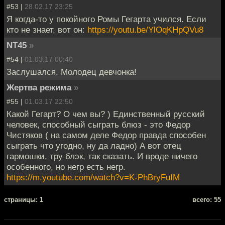
#53 |
28.02.17 23:25
Я когда-то у покойного Ромы Гегарта учился. Если
кто не знает, вот он:
https://youtu.be/YlOqKHpQVu8
NT45
»
#54 |
01.03.17 00:40
Заслушался. Молодец девчонка!
Жертва режима
»
#55 |
01.03.17 22:50
Какой Гегарт? О чем вы? ) Единственный русский
человек, способный сыграть блюз - это Федор
Чистяков ( на самом деле Федор правда способен
сыграть что угодно, ну да ладно) А вот отец
гармошки, тру блэк, так сказать. И вроде ничего
особенного, но негр есть негр.
https://m.youtube.com/watch?v=K-PhBryFuIM
cтраницы: 1
всего: 55