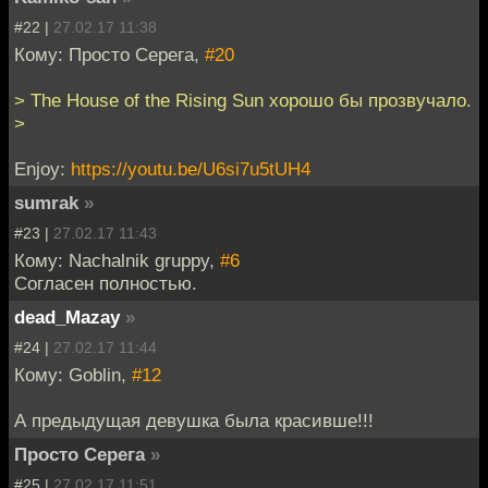
#22 |
27.02.17 11:38
Кому: Просто Серега,
#20
> The House of the Rising Sun хорошо бы прозвучало.
>
Enjoy:
https://youtu.be/U6si7u5tUH4
sumrаk
»
#23 |
27.02.17 11:43
Кому: Nachalnik gruppy,
#6
Согласен полностью.
dead_Mazay
»
#24 |
27.02.17 11:44
Кому: Goblin,
#12
А предыдущая девушка была красивше!!!
Просто Серега
»
#25 |
27.02.17 11:51