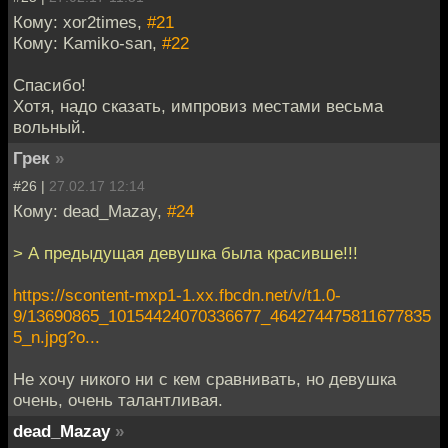
Кому: xor2times,
#21
Кому: Kamiko-san,
#22
Спасибо!
Хотя, надо сказать, импровиз местами весьма
вольный.
Грек
»
#26 |
27.02.17 12:14
Кому: dead_Mazay,
#24
> А предыдущая девушка была красивше!!!
https://scontent-mxp1-1.xx.fbcdn.net/v/t1.0-
9/13690865_10154424070336677_464274475811677835
5_n.jpg?o...
Не хочу никого ни с кем сравнивать, но девушка
очень, очень талантливая.
dead_Mazay
»