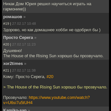
Никак Дом Юрия решил научиться играть на
гармонике))
ромашов
»
#19 |
27.02.17 10:48
Здорово, но как домашнее хобби не одобрил бы )
Просто Серега
»
#20 |
27.02.17 11:23
Душевно!
The House of the Rising Sun хорошо бы прозвучало.
xor2times
»
#21 |
27.02.17 11:38
Кому: Просто Серега,
#20
> The House of the Rising Sun хорошо бы прозвучало.
Прозвучало:
https://www.youtube.com/watch?
v=U6si7u5tUH4
Kamiko-san
»