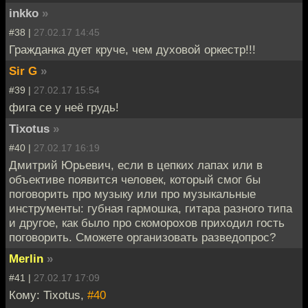
inkko
»
#38 |
27.02.17 14:45
Гражданка дует круче, чем духовой оркестр!!!
Sir G
»
#39 |
27.02.17 15:54
фига се у неё грудь!
Tixotus
»
#40 |
27.02.17 16:19
Дмитрий Юрьевич, если в цепких лапах или в
объективе появится человек, который смог бы
поговорить про музыку или про музыкальные
инструменты: губная гармошка, гитара разного типа
и другое, как было про скоморохов приходил гость
поговорить. Сможете организовать разведопрос?
Merlin
»
#41 |
27.02.17 17:09
Кому: Tixotus,
#40