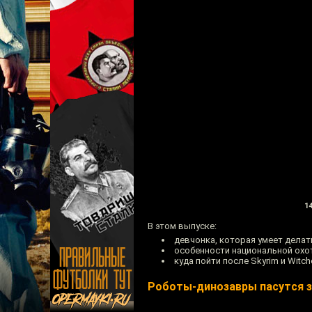
14
В этом выпуске:
девчонка, которая умеет делать
особенности национальной охо
куда пойти после Skyrim и Witche
Роботы-динозавры пасутся 