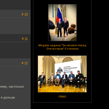
# 10
# 11
Медаль ордена "За заслуги перед
Отечеством" II степени
# 12
тному, настолько
РВИО
и я дольше