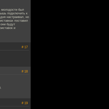
 в молодости был
мышь подключить к
дня настраивал, но
риставках поставил
 они будут
риставок и
# 17
# 18
.
# 19