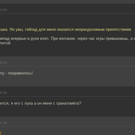
22:40
ушка. Но увы, гейпад для меня оказался непреодолимым препятствием
еймпад впервые в руки взял. При желании, через час игры привыкаешь, а 
литой.
00:16
ту - понравилось!
00:39
ется, я его с лука а он меня с гранатомёта?
01:39
2