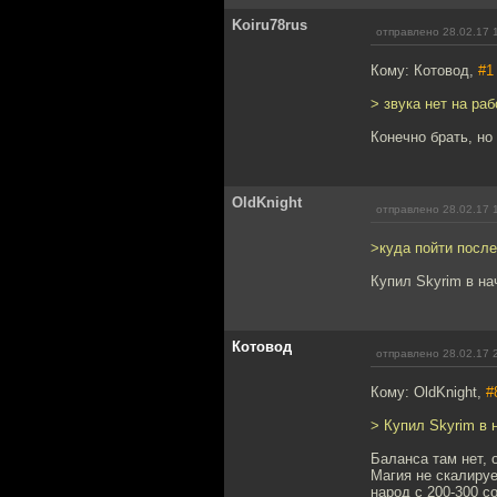
Koiru78rus
отправлено 28.02.17 
Кому: Котовод,
#1
> звука нет на раб
Конечно брать, но
OldKnight
отправлено 28.02.17 
>куда пойти после 
Купил Skyrim в на
Котовод
отправлено 28.02.17 
Кому: OldKnight,
#
> Купил Skyrim в 
Баланса там нет, 
Магия не скалируе
народ с 200-300 с