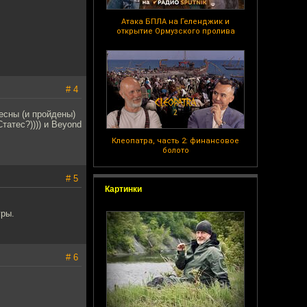
Атака БПЛА на Геленджик и
открытие Ормузского пролива
# 4
есны (и пройдены)
татес?)))) и Beyond
Клеопатра, часть 2: финансовое
болото
# 5
Картинки
гры.
# 6