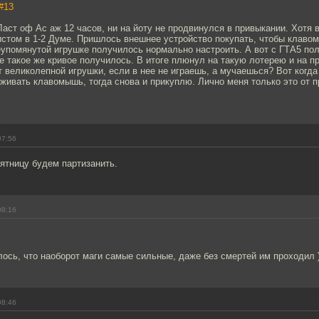
#13
Ласт оф Ас аж 12 часов, ни на йоту не продвинулся в привыкании. Хотя
истом в 1-2 Думе. Пришлось внешнее устройство покупать, чтобы клаво
упомянутой игрушке получилось нормально настроить. А вот с ГТА5 пол
е такое же кривое получилось. В итоге плюнул на такую лотерею и на п
от великолепной игрушки, если в нее не играешь, а мучаешься? Вот когда
ивать клавомышь, тогда снова и прикуплю. Лично меня только это от п
07:56
пятницу будем партизанить.
08:16
лось, что наоборот маги самые сильные, даже без смертей им проходил )
08:46