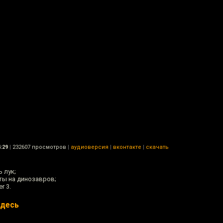
:29
|
232607 просмотров
|
аудиоверсия
|
вконтакте
|
скачать
 лук;
ты на динозавров;
r 3.
здесь