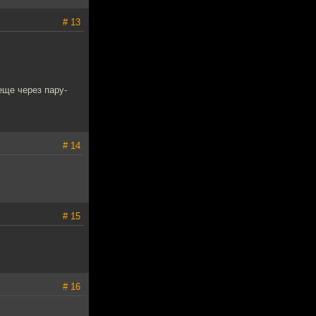
# 13
еще через пару-
# 14
# 15
# 16