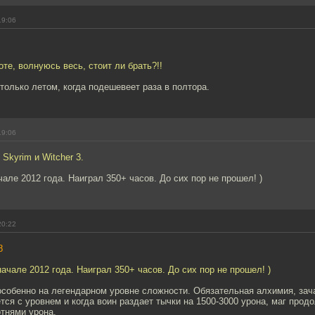
19:06
оте, волнуюсь весь, стоит ли брать?!!
 только летом, когда подешевеет раза в полтора.
19:06
Skyrim и Witcher 3.
чале 2012 года. Наиграл 350+ часов. До сих пор не прошел! )
20:22
8
начале 2012 года. Наиграл 350+ часов. До сих пор не прошел! )
особенно на легендарном уровне сложности. Обязательная алхимия, зача
тся с уровнем и когда воин раздает тычки на 1500-3000 урона, маг про
отнями урона.