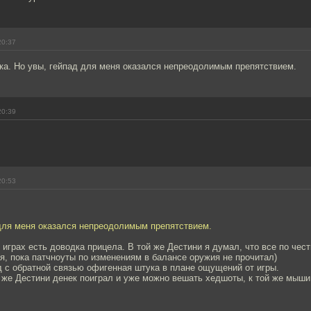
20:37
ка. Но увы, гейпад для меня оказался непреодолимым препятствием.
20:39
20:53
 для меня оказался непреодолимым препятствием.
 играх есть доводка прицела. В той же Дестини я думал, что все по чес
, пока патчноуты по изменениям в балансе оружия не прочитал)
 с обратной связью офигенная штука в плане ощущений от игры.
 же Дестини денек поиграл и уже можно вешать хедшоты, к той же мыш