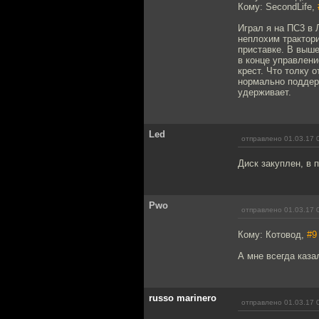
Кому: SecondLife,
Играл я на ПС3 в 
неплохим трактор
приставке. В выше
в конце управлени
крест. Что толку 
нормально поддерж
удерживает.
Led
отправлено 01.03.17 
Диск закуплен, в 
Pwo
отправлено 01.03.17 
Кому: Котовод,
#9
А мне всегда каза
russo marinero
отправлено 01.03.17 