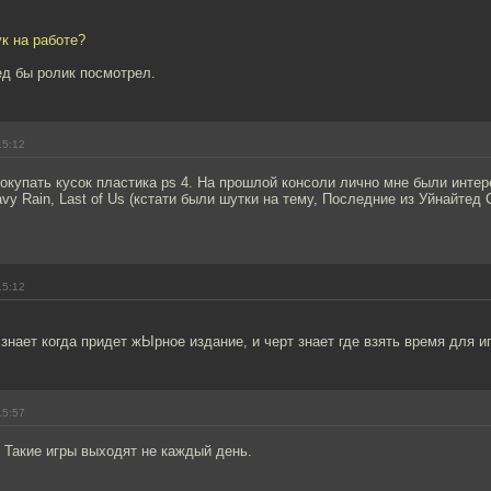
ук на работе?
ед бы ролик посмотрел.
15:12
окупать кусок пластика ps 4. На прошлой консоли лично мне были интер
vy Rain, Last of Us (кстати были шутки на тему, Последние из Уйнайтед С
15:12
 знает когда придет жЫрное издание, и черт знает где взять время для и
15:57
 Такие игры выходят не каждый день.