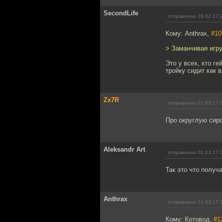
SecondLife
отправлено 28.02.17 
Кому: Anthrax,
#10
> Заманчивая игр
Это у всех, кто г
тройку сидит как в
Zx7R
отправлено 01.03.17 
Про округлую сиро
Aleksandr Art
отправлено 01.03.17 
Так это что получа
Anthrax
отправлено 01.03.17 
Кому: Котовод,
#1