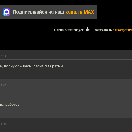
Подписывайся на наш
канал в MAX
Goblin рекомендует
заказывать
одностранич
13:16
е, волнуюсь весь, стоит ли брать?!!
14:47
 на работе?
14:50