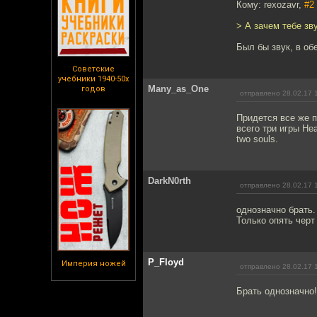
Кому: rexozavr,
#2
> А зачем тебе зв
Был бы звук, в об
Советские
учебники 1940-50х
Many_as_One
годов
отправлено 28.02.17 
Придется все же п
всего три игры Hea
two souls.
DarkN0rth
отправлено 28.02.17 
однозначно брать.
Только опять черт
P_Floyd
Империя ножей
отправлено 28.02.17 
Брать однозначно!