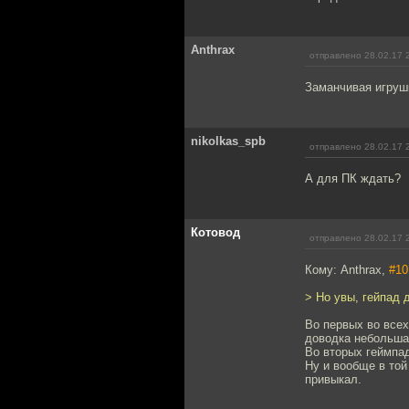
Anthrax
отправлено 28.02.17 
Заманчивая игруш
nikolkas_spb
отправлено 28.02.17 
А для ПК ждать?
Котовод
отправлено 28.02.17 
Кому: Anthrax,
#10
> Но увы, гейпад
Во первых во всех
доводка небольшая
Во вторых геймпад
Ну и вообще в той
привыкал.