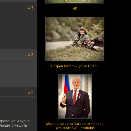
# 7
65
# 8
Остров Сахалин, река Найба
# 9
рование и кузня.
Медаль ордена "За заслуги перед
должает смешить
Отечеством" II степени