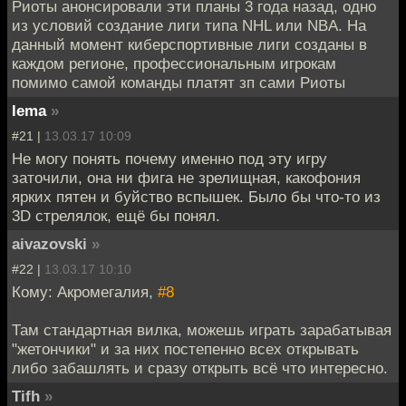
Риоты анонсировали эти планы 3 года назад, одно
из условий создание лиги типа NHL или NBA. На
данный момент киберспортивные лиги созданы в
каждом регионе, профессиональным игрокам
помимо самой команды платят зп сами Риоты
lema
»
#21 |
13.03.17 10:09
Не могу понять почему именно под эту игру
заточили, она ни фига не зрелищная, какофония
ярких пятен и буйство вспышек. Было бы что-то из
3D стрелялок, ещё бы понял.
aivazovski
»
#22 |
13.03.17 10:10
Кому: Акромегалия,
#8
Там стандартная вилка, можешь играть зарабатывая
"жетончики" и за них постепенно всех открывать
либо забашлять и сразу открыть всё что интересно.
Tifh
»