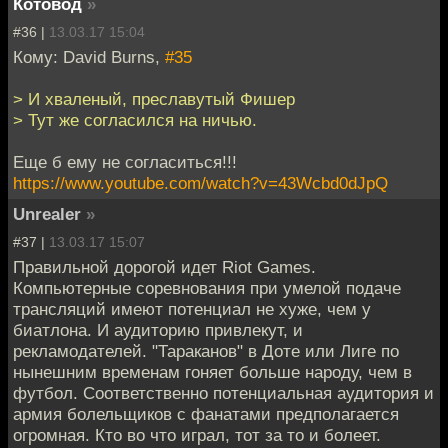
Котовод
»
#36 |
13.03.17 15:04
Кому: David Burns,
#35
> И хваленый, преславутый Фишер
> Тут же согласился на ничью.
Еще б ему не согласиться!!!
https://www.youtube.com/watch?v=43Wcbd0dJpQ
Unrealer
»
#37 |
13.03.17 15:07
Правильной дорогой идет Riot Games.
Компьютерные соревнования при умелой подаче
трансляций имеют потенциал не хуже, чем у
биатлона. И аудиторию привлекут, и
рекламодателей. "Тараканов" в Доте или Лиге по
нынешним временам гоняет больше народу, чем в
футбол. Соответственно потенциальная аудитория и
армия болельщиков с фанатами предполагается
огромная. Кто во что играл, тот за то и болеет.