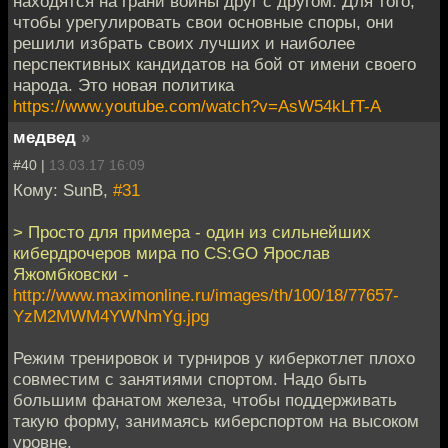
находятся на грани войны друг с другом. Для того,
чтобы урегулировать свои основные споры, они
решили избрать своих лучших и наиболее
перспективных кандидатов на бой от имени своего
народа. Это новая политика
https://www.youtube.com/watch?v=AsW54kLfT-A
медвед
»
#40 |
13.03.17 16:09
Кому: SunB,
#31
> Просто для примера - один из сильнейших
кибердрочеров мира по CS:GO Ярослав
Яжомбковски -
http://www.maximonline.ru/images/th/100/18/77657-
YzM2MWM4YWNmYg.jpg
Режим тренировок и турниров у киберкотлет плохо
совместим с занятиями спортом. Надо быть
большим фанатом железа, чтобы поддерживать
такую форму, занимаясь киберспортом на высоком
уровне.