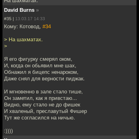
На шахматах.
David Burns
»
#35 |
13.03.17 14:33
Кому: Котовод,
#34
> На шахматах.
>
Я его фигурку смерял оком,
И, когда он обьявил мне шах,
Обнажил я бицепс ненароком,
Даже снял для верности пиджак.
И мгновенно в зале стало тише,
Он заметил, как я привстаю...
Видно, ему стало не до фишек
И хваленый, преславутый Фишер
Тут же согласился на ничью.
:))))