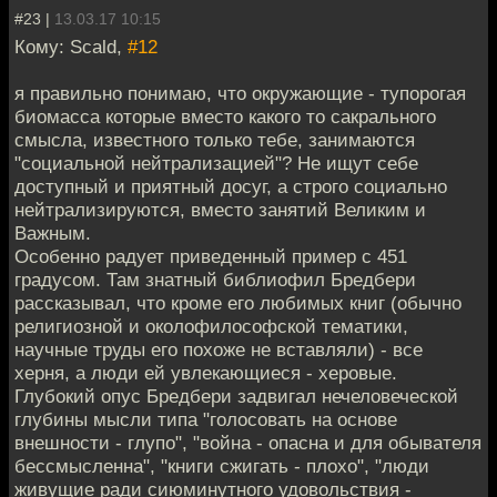
#23 |
13.03.17 10:15
Кому: Scald,
#12
я правильно понимаю, что окружающие - тупорогая
биомасса которые вместо какого то сакрального
смысла, известного только тебе, занимаются
"социальной нейтрализацией"? Не ищут себе
доступный и приятный досуг, а строго социально
нейтрализируются, вместо занятий Великим и
Важным.
Особенно радует приведенный пример с 451
градусом. Там знатный библиофил Бредбери
рассказывал, что кроме его любимых книг (обычно
религиозной и околофилософской тематики,
научные труды его похоже не вставляли) - все
херня, а люди ей увлекающиеся - херовые.
Глубокий опус Бредбери задвигал нечеловеческой
глубины мысли типа "голосовать на основе
внешности - глупо", "война - опасна и для обывателя
бессмысленна", "книги сжигать - плохо", "люди
живущие ради сиюминутного удовольствия -