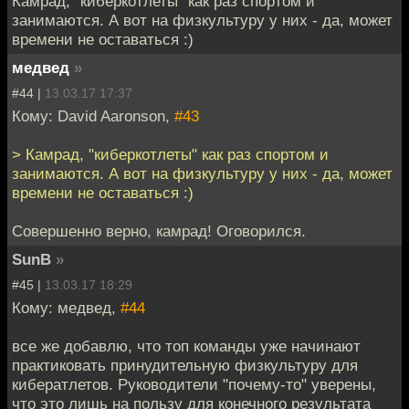
Камрад, "киберкотлеты" как раз спортом и
занимаются. А вот на физкультуру у них - да, может
времени не оставаться :)
медвед
»
#44 |
13.03.17 17:37
Кому: David Aaronson,
#43
> Камрад, "киберкотлеты" как раз спортом и
занимаются. А вот на физкультуру у них - да, может
времени не оставаться :)
Совершенно верно, камрад! Оговорился.
SunB
»
#45 |
13.03.17 18:29
Кому: медвед,
#44
все же добавлю, что топ команды уже начинают
практиковать принудительную физкультуру для
кибератлетов. Руководители "почему-то" уверены,
что это лишь на пользу для конечного результата