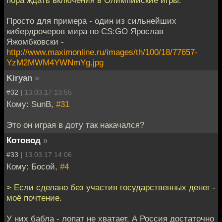
пора ждать включения в Олимпийские игры.
Просто для примера - один из сильнейших
кибердрочеров мира по CS:GO Ярослав
Яжомбковски -
http://www.maximonline.ru/images/th/100/18/77657-
YzM2MWM4YWNmYg.jpg
Kiryan
»
#32 |
13.03.17 13:55
Кому: SunB,
#31
Это он играя в доту так накачался?
Котовод
»
#33 |
13.03.17 14:06
Кому: Босой,
#4
> Если сделано без участия государственных денег -
моё почтение.
У них бабла - лопат не хватает. А Россия достаточно