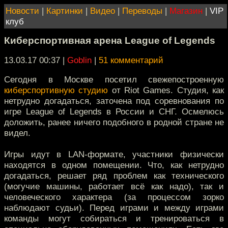
Новости
|
Картинки
|
Видео
|
Переводы
|
Магазин
|
VIP
клуб
Киберспортивная арена League of Legends
13.03.17 00:37
|
Goblin
|
51 комментарий
Сегодня в Москве посетил свежепостроенную
киберспортивную студию
от Riot Games. Студия, как
нетрудно догадаться, заточена под соревнования по
игре League of Legends в России и СНГ. Осмелюсь
доложить, ранее ничего подобного в родной стране не
видел.
Игры идут в LAN-формате, участники физически
находятся в одном помещении. Что, как нетрудно
догадаться, решает ряд проблем как технического
(могучие машины, работает всё как надо), так и
человеческого характера (за процессом зорко
наблюдают судьи). Перед играми и между играми
команды могут собираться и тренироваться в