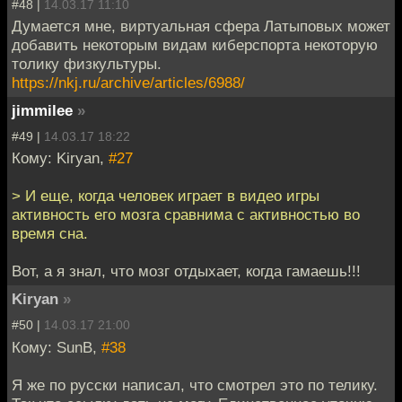
#48 |
14.03.17 11:10
Думается мне, виртуальная сфера Латыповых может
добавить некоторым видам киберспорта некоторую
толику физкультуры.
https://nkj.ru/archive/articles/6988/
jimmilee
»
#49 |
14.03.17 18:22
Кому: Kiryan,
#27
> И еще, когда человек играет в видео игры
активность его мозга сравнима с активностью во
время сна.
Вот, а я знал, что мозг отдыхает, когда гамаешь!!!
Kiryan
»
#50 |
14.03.17 21:00
Кому: SunB,
#38
Я же по русски написал, что смотрел это по телику.