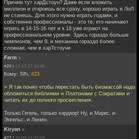
Причем тут харДстоун? Даже если вложить
миллион и откроешь все сразу, хорошо играть в ЛоЛ
не станешь. Для этого нужно играть годами, и
собственно профессионалы - это те, кто начинают
играть в 14-15-16 лет и к 18 уже играют на
профессиональном уровне. Здесь гораздо больше
чемпионов, чем 9, и механика гораздо более
сложная, чем в харТстоуне
Farm
»
#26 |
13.03.17 10:46
Кому: Tifh,
#23
> Я так понял чтобы перестать быть биомассой надо
обложиться библиями и Платонами с Сократами и
читать их до полного просветления.
Только Гегель, только хардкор! Ну, и Маркс, и
Энгельс, и Ленин.
Kiryan
»
#27 |
13.03.17 11:04