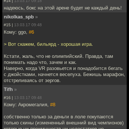
#14 |
13.03.17 09:18
надеюсь, бокс на этой арене будет не каждый день!
nikolkas_spb
»
#15 |
13.03.17 09:48
Кому: ggo,
#6
> Вот скажем, бильярд - хорошая игра.
Кстати, жаль, что не олимпийский. Правда, там
понимать надо что, зачем и как.
Наверно, когда VR разовьется и понадобится бегать
с джойстками, начнется веселуха. Бежишь марафон,
отстреливаясь от зергов.
Tifh
»
#16 |
13.03.17 09:48
Кому: Акромегалия,
#8
собственно только за деньги в лоле покупаются
только скины (измененный внешний вид чемпионов)
которые ни преимуществ ни недостатков не