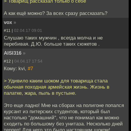
> Товарищ рассказал только о себе
А как ещё можно? За всех сразу рассказать?
vox
»
#11 |
02.04.17 09:01
Слушаю таких мужчин , всегда молча и не
перебивая. Д.Ю. больше таких сюжетов .
AISI316
»
#12 |
04.04.17 17:54
Кому: kvi,
#7
> Удивило каким шоком для товарища стала
обычная походная армейская жизнь. Жизнь в
палатке, жара, пыль в пустыне.
Это еще ладно! Мне на сборах на полигоне попался
курсант из питерских студентов, который был
настолько "домашний", что не понимал как можно
сходить по большому без унитаза. Несколько дней
терпел! Для него это было настоящим шоком!