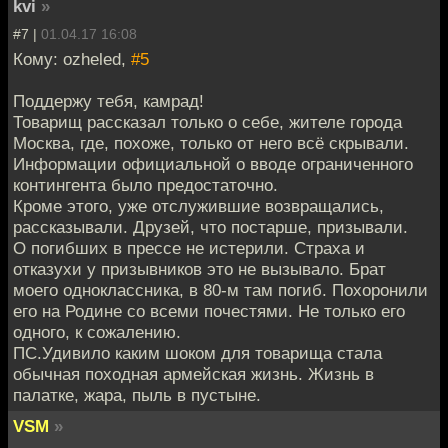
kvi
»
#7 |
01.04.17 16:08
Кому: ozheled,
#5
Поддержу тебя, камрад!
Товарищ рассказал только о себе, жителе города
Москва, где, похоже, только от него всё скрывали.
Информации официальной о вводе ограниченного
контингента было предостаточно.
Кроме этого, уже отслужившие возвращались,
рассказывали. Друзей, что постарше, призывали.
О погибших в прессе не истерили. Страха и
отказухи у призывников это не вызывало. Брат
моего одноклассника, в 80-м там погиб. Похоронили
его на Родине со всеми почестями. Не только его
одного, к сожалению.
ПС.Удивило каким шоком для товарища стала
обычная походная армейская жизнь. Жизнь в
палатке, жара, пыль в пустыне.
VSM
»