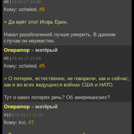
#8 |
01.04.17 16:48
Кому: ozheled,
#5
> Да врёт этот Игорь Ерин.
Накал разоблачений лучше умерить. В данном
случае он неуместен.
Onepamop
»
матёрый
#9 |
01.04.17 21:04
Кому: ozheled,
#5
> О потерях, естественно, не говорили, как и сейчас,
как и во всех ведущихся войнах США и НАТО.
Тут о каких потерях речь? Об американских?
Onepamop
»
матёрый
#10 |
01.04.17 21:05
Кому: kvi,
#7