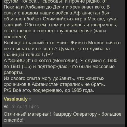
кругом "голоса", "свободы" и прочие радио, от
Пекина и Албании до Дели и хрен знает кого. В
связи с вводом наших войск в Афганистан был
объявлен бойкот Олимпийских игр в Москве, куча
санкций. Обо всём этом и писалось и говорилось,
естественно в соответствующем ключе (как и
положено).
Вообще странный этот Ерин. Живя в Москве ничего
не слышать и не знать? Думать, что служба за
границей только ГДР?
А "ЗабВО-3" не хотел (Монголия). Я служил с 1980
по 1981 (1.5) и подтверждаю, что были массовые
рапорты.
Из своего опыта могу добавить, что женатых
срочников в Афганистан старались не брать.
P/S Всё это, подчеркиваю, до 1985 года.
Vassisualy
»
#6 |
01.04.17 14:06
Отличный материал! Камраду Оператору - большое
спасибо!